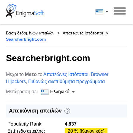
Skip
to
Ελληνικά
content
Βάση δεδομένων απειλών
Απατεώνες Ιστότοποι
Searcherbright.com
Searcherbright.com
Μέχρι το
Mezo
το
Απατεώνες Ιστότοποι
,
Browser
Hijackers
,
Πιθανώς ανεπιθύμητα προγράμματα
Μετάφραση σε:
Ελληνικά
Απεικόνιση απειλών
?
Popularity Rank:
4,837
Επίπεδο απειλής:
20 % (Κανονικός)