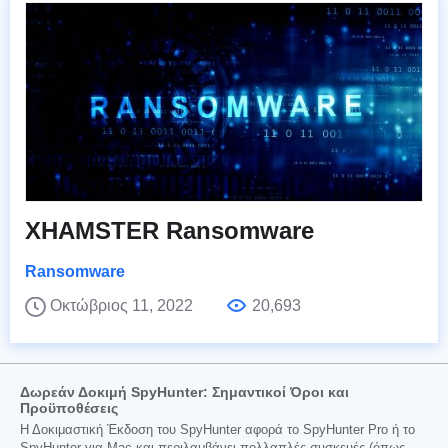
XHAMSTER Ransomware
Ransomware
Οκτώβριος 11, 2022
20,693
Δωρεάν Δοκιμή SpyHunter: Σημαντικοί Όροι και
Προϋποθέσεις
Η Δοκιμαστική Έκδοση του SpyHunter αφορά το SpyHunter Pro ή το
SpyHunter για Mac και περιλαμβάνει πολλαπλές συσκευές (όπως