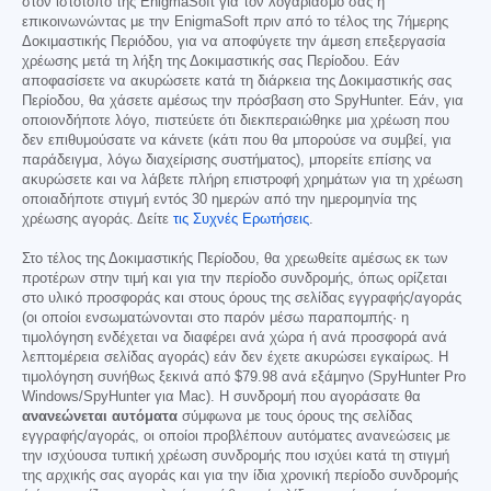
στον ιστότοπο της EnigmaSoft για τον λογαριασμό σας ή
επικοινωνώντας με την EnigmaSoft πριν από το τέλος της 7ήμερης
Δοκιμαστικής Περιόδου, για να αποφύγετε την άμεση επεξεργασία
χρέωσης μετά τη λήξη της Δοκιμαστικής σας Περίοδου. Εάν
αποφασίσετε να ακυρώσετε κατά τη διάρκεια της Δοκιμαστικής σας
Περίοδου, θα χάσετε αμέσως την πρόσβαση στο SpyHunter. Εάν, για
οποιονδήποτε λόγο, πιστεύετε ότι διεκπεραιώθηκε μια χρέωση που
δεν επιθυμούσατε να κάνετε (κάτι που θα μπορούσε να συμβεί, για
παράδειγμα, λόγω διαχείρισης συστήματος), μπορείτε επίσης να
ακυρώσετε και να λάβετε πλήρη επιστροφή χρημάτων για τη χρέωση
οποιαδήποτε στιγμή εντός 30 ημερών από την ημερομηνία της
χρέωσης αγοράς. Δείτε
τις Συχνές Ερωτήσεις
.
Στο τέλος της Δοκιμαστικής Περίοδου, θα χρεωθείτε αμέσως εκ των
προτέρων στην τιμή και για την περίοδο συνδρομής, όπως ορίζεται
στο υλικό προσφοράς και στους όρους της σελίδας εγγραφής/αγοράς
(οι οποίοι ενσωματώνονται στο παρόν μέσω παραπομπής· η
τιμολόγηση ενδέχεται να διαφέρει ανά χώρα ή ανά προσφορά ανά
λεπτομέρεια σελίδας αγοράς) εάν δεν έχετε ακυρώσει εγκαίρως. Η
τιμολόγηση συνήθως ξεκινά από
$79.98
ανά εξάμηνο (SpyHunter Pro
Windows/SpyHunter για Mac). Η συνδρομή που αγοράσατε θα
ανανεώνεται αυτόματα
σύμφωνα με τους όρους της σελίδας
εγγραφής/αγοράς, οι οποίοι προβλέπουν αυτόματες ανανεώσεις με
την ισχύουσα τυπική χρέωση συνδρομής που ισχύει κατά τη στιγμή
της αρχικής σας αγοράς και για την ίδια χρονική περίοδο συνδρομής