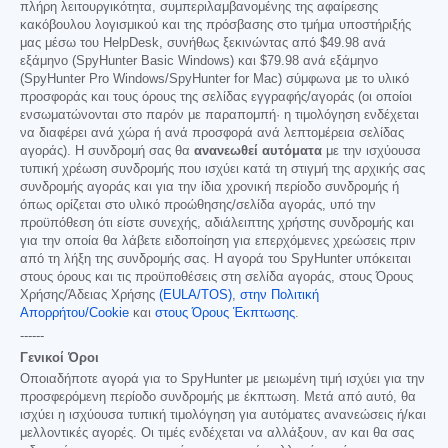
πλήρη λειτουργικότητα, συμπεριλαμβανομένης της αφαίρεσης
κακόβουλου λογισμικού και της πρόσβασης στο τμήμα υποστήριξής
μας μέσω του HelpDesk, συνήθως ξεκινώντας από
$49.98
ανά
εξάμηνο (SpyHunter Basic Windows) και
$79.98
ανά εξάμηνο
(SpyHunter Pro Windows/SpyHunter for Mac) σύμφωνα με το υλικό
προσφοράς και τους όρους της σελίδας εγγραφής/αγοράς (οι οποίοι
ενσωματώνονται στο παρόν με παραπομπή· η τιμολόγηση ενδέχεται
να διαφέρει ανά χώρα ή ανά προσφορά ανά λεπτομέρεια σελίδας
αγοράς). Η συνδρομή σας θα
ανανεωθεί αυτόματα
με την ισχύουσα
τυπική χρέωση συνδρομής που ισχύει κατά τη στιγμή της αρχικής σας
συνδρομής αγοράς και για την ίδια χρονική περίοδο συνδρομής ή
όπως ορίζεται στο υλικό προώθησης/σελίδα αγοράς, υπό την
προϋπόθεση ότι είστε συνεχής, αδιάλειπτης χρήστης συνδρομής και
για την οποία θα λάβετε ειδοποίηση για επερχόμενες χρεώσεις πριν
από τη λήξη της συνδρομής σας. Η αγορά του SpyHunter υπόκειται
στους όρους και τις προϋποθέσεις στη σελίδα αγοράς, στους Όρους
Χρήσης/Άδειας Χρήσης
(EULA/TOS)
,
στην Πολιτική
Απορρήτου/Cookie
και
στους Όρους Έκπτωσης
.
------
Γενικοί Όροι
Οποιαδήποτε αγορά για το SpyHunter με μειωμένη τιμή ισχύει για την
προσφερόμενη περίοδο συνδρομής με έκπτωση. Μετά από αυτό, θα
ισχύει η ισχύουσα τυπική τιμολόγηση για αυτόματες ανανεώσεις ή/και
μελλοντικές αγορές. Οι τιμές ενδέχεται να αλλάξουν, αν και θα σας