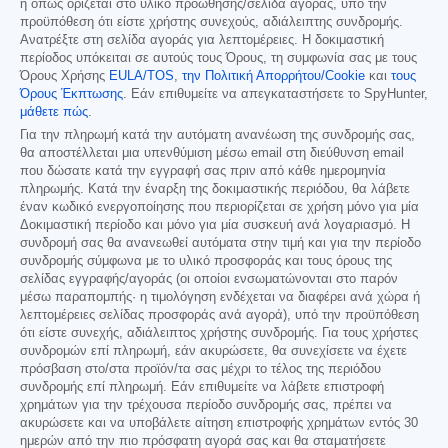
ή όπως ορίζεται στο υλικό προώθησης/σελίδα αγοράς, υπό την
προϋπόθεση ότι είστε χρήστης συνεχούς, αδιάλειπτης συνδρομής.
Ανατρέξτε στη σελίδα αγοράς για λεπτομέρειες. Η δοκιμαστική
περίοδος υπόκειται σε αυτούς τους Όρους, τη συμφωνία σας με τους
Όρους Χρήσης
EULA/TOS
,
την Πολιτική Απορρήτου/Cookie
και
τους
Όρους Έκπτωσης
. Εάν επιθυμείτε να απεγκαταστήσετε το SpyHunter,
μάθετε πώς
.
Για την πληρωμή κατά την αυτόματη ανανέωση της συνδρομής σας,
θα αποστέλλεται μια υπενθύμιση μέσω email στη διεύθυνση email
που δώσατε κατά την εγγραφή σας πριν από κάθε ημερομηνία
πληρωμής. Κατά την έναρξη της δοκιμαστικής περιόδου, θα λάβετε
έναν κωδικό ενεργοποίησης που περιορίζεται σε χρήση μόνο για μία
Δοκιμαστική περίοδο και μόνο για μία συσκευή ανά λογαριασμό. Η
συνδρομή σας θα ανανεωθεί αυτόματα στην τιμή και για την περίοδο
συνδρομής σύμφωνα με το υλικό προσφοράς και τους όρους της
σελίδας εγγραφής/αγοράς (οι οποίοι ενσωματώνονται στο παρόν
μέσω παραπομπής· η τιμολόγηση ενδέχεται να διαφέρει ανά χώρα ή
λεπτομέρειες σελίδας προσφοράς ανά αγορά), υπό την προϋπόθεση
ότι είστε συνεχής, αδιάλειπτος χρήστης συνδρομής. Για τους χρήστες
συνδρομών επί πληρωμή, εάν ακυρώσετε, θα συνεχίσετε να έχετε
πρόσβαση στο/στα προϊόν/τα σας μέχρι το τέλος της περιόδου
συνδρομής επί πληρωμή. Εάν επιθυμείτε να λάβετε επιστροφή
χρημάτων για την τρέχουσα περίοδο συνδρομής σας, πρέπει να
ακυρώσετε και να υποβάλετε αίτηση επιστροφής χρημάτων εντός 30
ημερών από την πιο πρόσφατη αγορά σας και θα σταματήσετε