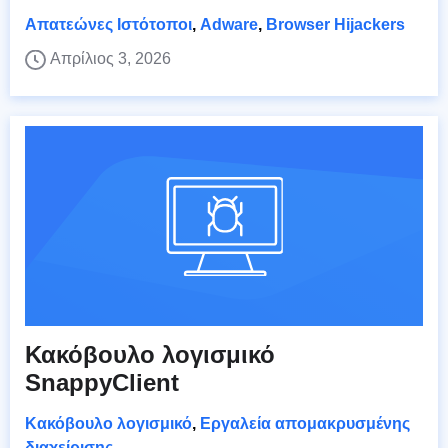
Απατεώνες Ιστότοποι
,
Adware
,
Browser Hijackers
Απρίλιος 3, 2026
Κακόβουλο λογισμικό
SnappyClient
Κακόβουλο λογισμικό
,
Εργαλεία απομακρυσμένης
διαχείρισης