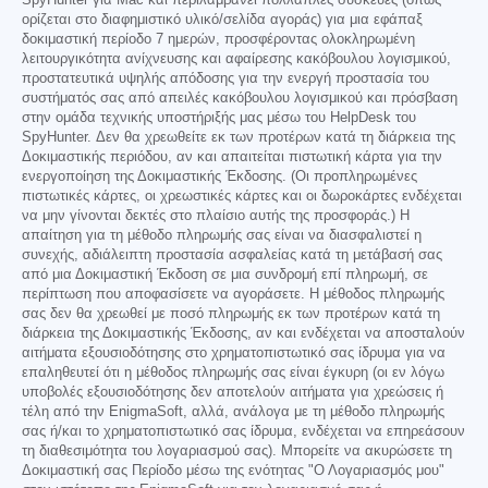
ορίζεται στο διαφημιστικό υλικό/σελίδα αγοράς) για μια εφάπαξ
δοκιμαστική περίοδο 7 ημερών, προσφέροντας ολοκληρωμένη
λειτουργικότητα ανίχνευσης και αφαίρεσης κακόβουλου λογισμικού,
προστατευτικά υψηλής απόδοσης για την ενεργή προστασία του
συστήματός σας από απειλές κακόβουλου λογισμικού και πρόσβαση
στην ομάδα τεχνικής υποστήριξής μας μέσω του HelpDesk του
SpyHunter. Δεν θα χρεωθείτε εκ των προτέρων κατά τη διάρκεια της
Δοκιμαστικής περιόδου, αν και απαιτείται πιστωτική κάρτα για την
ενεργοποίηση της Δοκιμαστικής Έκδοσης. (Οι προπληρωμένες
πιστωτικές κάρτες, οι χρεωστικές κάρτες και οι δωροκάρτες ενδέχεται
να μην γίνονται δεκτές στο πλαίσιο αυτής της προσφοράς.) Η
απαίτηση για τη μέθοδο πληρωμής σας είναι να διασφαλιστεί η
συνεχής, αδιάλειπτη προστασία ασφαλείας κατά τη μετάβασή σας
από μια Δοκιμαστική Έκδοση σε μια συνδρομή επί πληρωμή, σε
περίπτωση που αποφασίσετε να αγοράσετε. Η μέθοδος πληρωμής
σας δεν θα χρεωθεί με ποσό πληρωμής εκ των προτέρων κατά τη
διάρκεια της Δοκιμαστικής Έκδοσης, αν και ενδέχεται να αποσταλούν
αιτήματα εξουσιοδότησης στο χρηματοπιστωτικό σας ίδρυμα για να
επαληθευτεί ότι η μέθοδος πληρωμής σας είναι έγκυρη (οι εν λόγω
υποβολές εξουσιοδότησης δεν αποτελούν αιτήματα για χρεώσεις ή
τέλη από την EnigmaSoft, αλλά, ανάλογα με τη μέθοδο πληρωμής
σας ή/και το χρηματοπιστωτικό σας ίδρυμα, ενδέχεται να επηρεάσουν
τη διαθεσιμότητα του λογαριασμού σας). Μπορείτε να ακυρώσετε τη
Δοκιμαστική σας Περίοδο μέσω της ενότητας "Ο Λογαριασμός μου"