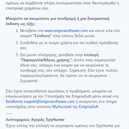
αμέσως να λαμβάνετε πλήρη λειτουργικότητα όταν διεκπεραιωθεί η
επιστροφή χρημάτων σας.
Μπορείτε να ακυρώσετε μια συνδρομή ή μια δοκιμαστική
έκδοση ως εξής:
Μεταβείτε στο
www.enigmasoftware.com
και κάντε κλικ στο
κουμπί
"Σύνδεση"
στην επάνω δεξιά γωνία.
Συνδεθείτε με το όνομα χρήστη και τον κωδικό πρόσβασής
σας.
Στο μενού πλοήγησης, μεταβείτε στην
επιλογή
"Παραγγελία/Άδειες χρήσης".
Δίπλα στην παραγγελία/
άδειά σας, υπάρχει ένα κουμπί για να ακυρώσετε τη
συνδρομή σας, εάν υπάρχει. Σημείωση: Εάν έχετε πολλές
παραγγελίες/προϊόντα, θα πρέπει να τα ακυρώσετε
ξεχωριστά.
Εάν έχετε οποιεσδήποτε ερωτήσεις ή προβλήματα, μπορείτε να
επικοινωνήσετε με την Υποστήριξη της EnigmaSoft μέσω email στη
διεύθυνση support@enigmasoftware.com
ή ανοίγοντας ένα αίτημα
υποστήριξης στον ιστότοπο
MyAccount της EnigmaSoft
.
------
Λεπτομέρειες Αγοράς SpyHunter
Έχετε επίσης την επιλογή να εγγραφείτε αμέσως στο SpyHunter για