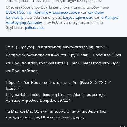
ειδοποιήσουμε εκ των προτέρων για τυχόν αλλαγές τιμών.
Όλες οι εκδόσεις του SpyHunter υπόκεινται στην αποδοχή των
EULA/TOS
,
της Πολιτικής Απορρήτου/Cookie
και
των Όρων
Έκπτωσης
. Ανατρέξτε επίσης στις
Συχνές Ερωτήσεις
και
τα Κριτήρια
Αξιολόγησης Απειλών
. Εάν θέλετε να απεγκαταστήσετε το
SpyHunter,
μάθετε πώς
.
Σπίτι
Πρόγραμμα Κατάργηση εγκατάστασης βημάτων
Κριτήρια αξιολόγησης απειλών του SpyHunter
Πρόσθετοι Όροι
και Προϋποθέσεις του SpyHunter
RegHunter Πρόσθετοι Όροι
και Προϋποθέσεις
Έδρα: 1 οδός Κάστρου, 3ος όροφος, Δουβλίνο 2 D02XD82
Ιρλανδία.
EnigmaSoft Limited, Ιδιωτική Εταιρεία Λίμιτεδ με μετοχές,
Αριθμός Μητρώου Εταιρείας 597114.
Τα Mac και MacOS είναι εμπορικά σήματα της Apple Inc.,
κατοχυρωμένα στις ΗΠΑ και σε άλλες χώρες.