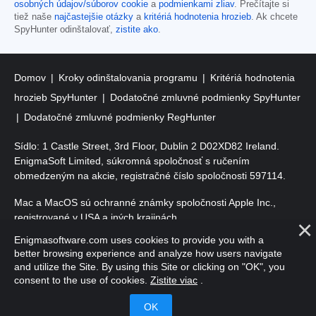
osobných údajov/súborov cookie
a
podmienkami zliav
. Prečítajte si
tiež naše
najčastejšie otázky
a
kritériá hodnotenia hrozieb
. Ak chcete
SpyHunter odinštalovať,
zistite ako
.
Domov
Kroky odinštalovania programu
Kritériá hodnotenia
hrozieb SpyHunter
Dodatočné zmluvné podmienky SpyHunter
Dodatočné zmluvné podmienky RegHunter
Sídlo: 1 Castle Street, 3rd Floor, Dublin 2 D02XD82 Ireland.
EnigmaSoft Limited, súkromná spoločnosť s ručením
obmedzeným na akcie, registračné číslo spoločnosti 597114.
Mac a MacOS sú ochranné známky spoločnosti Apple Inc.,
registrované v USA a iných krajinách.
Enigmasoftware.com uses cookies to provide you with a
Copyright 2016-
2026
. EnigmaSoft Ltd. Všetky práva vyhradené.
better browsing experience and analyze how users navigate
and utilize the Site. By using this Site or clicking on "OK", you
consent to the use of cookies.
Zistite viac
.