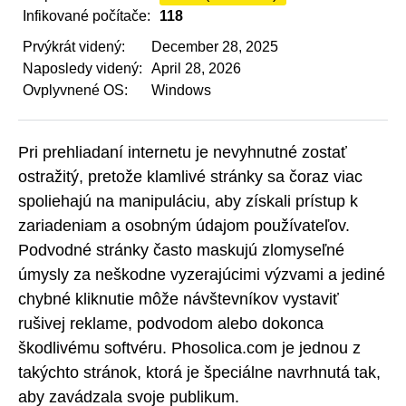
Infikované počítače:
118
Prvýkrát videný:
December 28, 2025
Naposledy videný:
April 28, 2026
Ovplyvnené OS:
Windows
Pri prehliadaní internetu je nevyhnutné zostať
ostražitý, pretože klamlivé stránky sa čoraz viac
spoliehajú na manipuláciu, aby získali prístup k
zariadeniam a osobným údajom používateľov.
Podvodné stránky často maskujú zlomyseľné
úmysly za neškodne vyzerajúcimi výzvami a jediné
chybné kliknutie môže návštevníkov vystaviť
rušivej reklame, podvodom alebo dokonca
škodlivému softvéru. Phosolica.com je jednou z
takýchto stránok, ktorá je špeciálne navrhnutá tak,
aby zavádzala svoje publikum.