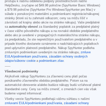
prístupu k nášmu oddeleniu podpory prostredníctvom nášho
HelpDesku, zvyčajne od
$49.98
polročne (SpyHunter Basic Windows)
a
$79.98
polročne (SpyHunter Pro Windows/SpyHunter pre Mac) v
súlade s ponukovými materiálmi a podmienkami registrácie/nákupnej
stránky (ktoré sú tu zahrnuté odkazom; ceny sa môžu líšiť v
závislosti od krajiny alebo akcie na stránke nákupu). Vaše predplatné
sa
automaticky obnoví
za štandardný poplatok za predplatné platný
v čase vášho pôvodného nákupu a na rovnaké obdobie predplatného
alebo ako je uvedené v propagačných materiáloch/na stránke nákupu,
za predpokladu, že ste nepretržitým používateľom predplatného a v
prípade ktorého dostanete oznámenie o nadchádzajúcich poplatkoch
pred uplynutím platnosti predplatného. Nákup SpyHunter podlieha
zmluvným podmienkam uvedeným na stránke nákupu,
zmluve
EULA/podmienkam používania
,
zásadám ochrany osobných
údajov/súborov cookie
a
podmienkam zliav
.
------
Všeobecné podmienky
Akýkoľvek nákup SpyHunteru za zľavnenú cenu platí počas
ponúkaného zľavneného obdobia predplatného. Potom sa na
automatické obnovenie a/alebo budúce nákupy budú vzťahovať platné
štandardné ceny. Ceny sa môžu zmeniť, o zmenách cien vás však
budeme vopred informovať.
Všetky verzie SpyHunteru podliehajú vášmu súhlasu s našimi
zmluvami EULA/podmienkami používania
,
zásadami ochrany