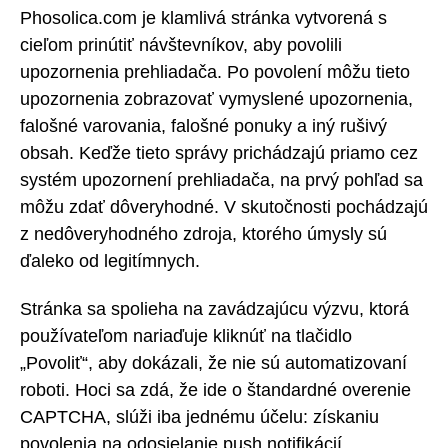
Phosolica.com je klamlivá stránka vytvorená s
cieľom prinútiť návštevníkov, aby povolili
upozornenia prehliadača. Po povolení môžu tieto
upozornenia zobrazovať vymyslené upozornenia,
falošné varovania, falošné ponuky a iný rušivý
obsah. Keďže tieto správy prichádzajú priamo cez
systém upozornení prehliadača, na prvý pohľad sa
môžu zdať dôveryhodné. V skutočnosti pochádzajú
z nedôveryhodného zdroja, ktorého úmysly sú
ďaleko od legitímnych.
Stránka sa spolieha na zavádzajúcu výzvu, ktorá
používateľom nariaďuje kliknúť na tlačidlo
„Povoliť“, aby dokázali, že nie sú automatizovaní
roboti. Hoci sa zdá, že ide o štandardné overenie
CAPTCHA, slúži iba jednému účelu: získaniu
povolenia na odosielanie push notifikácií.