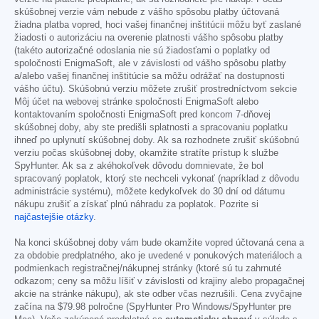
skúšobnej verzie vám nebude z vášho spôsobu platby účtovaná
žiadna platba vopred, hoci vašej finančnej inštitúcii môžu byť zaslané
žiadosti o autorizáciu na overenie platnosti vášho spôsobu platby
(takéto autorizačné odoslania nie sú žiadosťami o poplatky od
spoločnosti EnigmaSoft, ale v závislosti od vášho spôsobu platby
a/alebo vašej finančnej inštitúcie sa môžu odrážať na dostupnosti
vášho účtu). Skúšobnú verziu môžete zrušiť prostredníctvom sekcie
Môj účet na webovej stránke spoločnosti EnigmaSoft alebo
kontaktovaním spoločnosti EnigmaSoft pred koncom 7-dňovej
skúšobnej doby, aby ste predišli splatnosti a spracovaniu poplatku
ihneď po uplynutí skúšobnej doby. Ak sa rozhodnete zrušiť skúšobnú
verziu počas skúšobnej doby, okamžite stratíte prístup k službe
SpyHunter. Ak sa z akéhokoľvek dôvodu domnievate, že bol
spracovaný poplatok, ktorý ste nechceli vykonať (napríklad z dôvodu
administrácie systému), môžete kedykoľvek do 30 dní od dátumu
nákupu zrušiť a získať plnú náhradu za poplatok. Pozrite si
najčastejšie otázky
.
Na konci skúšobnej doby vám bude okamžite vopred účtovaná cena a
za obdobie predplatného, ako je uvedené v ponukových materiáloch a
podmienkach registračnej/nákupnej stránky (ktoré sú tu zahrnuté
odkazom; ceny sa môžu líšiť v závislosti od krajiny alebo propagačnej
akcie na stránke nákupu), ak ste odber včas nezrušili. Cena zvyčajne
začína na
$79.98
polročne (SpyHunter Pro Windows/SpyHunter pre