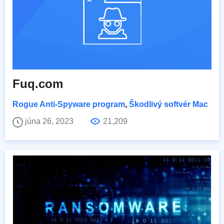
Fuq.com
Rogue Anti-Spyware program
,
Škodlivý softvér Mac
júna 26, 2023
21,209