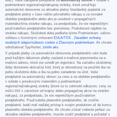
Mac). Vaše zakúpené predplatné sa
automaticky obnoví
v súlade s
podmienkami registračnej/nákupnej stránky, ktoré umožňujú
automatické obnovenie za aktuálne platný štandardný poplatok za
predplatné platný v čase vášho pôvodného nákupu a za rovnaké
obdobie predplatného alebo ako je uvedené v propagačných
materiáloch/na stránke nákupu, za predpokladu, že ste nepretržitým
používateľom predplatného bez prerušenia. Podrobnosti nájdete na
stránke nákupu. Skúšobná doba podlieha týmto Podmienkam, vášmu
súhlasu s licenčnými zmluvami
EULA/TOS
,
Zásadám ochrany
osobných údajov/súborov cookie
a
Zľavovým podmienkam
. Ak chcete
odinštalovať SpyHunter,
zistite ako
.
V prípade platby za automatické obnovenie predplatného vám bude
pred každým dátumom platby zaslaná e-mailová pripomienka na e-
mailovú adresu, ktorú ste uviedli pri registrácii. Na začiatku skúšobnej
doby dostanete aktivačný kód, ktorý je obmedzený na použitie iba na
jednu skúšobnú dobu a iba na jedno zariadenie na účet. Vaše
predplatné sa automaticky obnoví za cenu a na obdobie predplatného
v súlade s ponukovými materiálmi a podmienkami
registračnej/nákupnej stránky (ktoré sú tu zahrnuté odkazom; ceny sa
môžu líšiť v závislosti od krajiny alebo propagačnej akcie na stránke
nákupu), za predpokladu, že ste nepretržitým používateľom
predplatného. Používatelia plateného predplatného, ak zrušíte
predplatné, budú mať naďalej prístup k svojim produktom až do konca
plateného obdobia predplatného. Ak chcete získať vrátenie peňazí za
aktuálne obdobie predplatného, musíte zrušiť predplatné a požiadať o