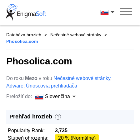
Skip
to
Slovenčina
content
Databáza hrozieb
Nečestné webové stránky
Phosolica.com
Phosolica.com
Do roku
Mezo
v roku
Nečestné webové stránky
,
Adware
,
Únoscovia prehliadača
Preložiť do:
Slovenčina
Prehľad hrozieb
?
Popularity Rank:
3,735
Stupeň ohrozenia:
20 % (Normálne)