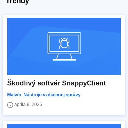
Trendy
Škodlivý softvér SnappyClient
Malvér
,
Nástroje vzdialenej správy
apríla 9, 2026