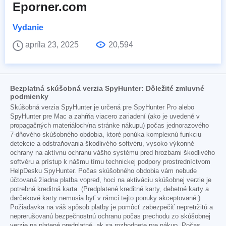
Eporner.com
Vydanie
apríla 23, 2025
20,594
Bezplatná skúšobná verzia SpyHunter: Dôležité zmluvné
podmienky
Skúšobná verzia SpyHunter je určená pre SpyHunter Pro alebo
SpyHunter pre Mac a zahŕňa viacero zariadení (ako je uvedené v
propagačných materiáloch/na stránke nákupu) počas jednorazového
7-dňového skúšobného obdobia, ktoré ponúka komplexnú funkciu
detekcie a odstraňovania škodlivého softvéru, vysoko výkonné
ochrany na aktívnu ochranu vášho systému pred hrozbami škodlivého
softvéru a prístup k nášmu tímu technickej podpory prostredníctvom
HelpDesku SpyHunter. Počas skúšobného obdobia vám nebude
účtovaná žiadna platba vopred, hoci na aktiváciu skúšobnej verzie je
potrebná kreditná karta. (Predplatené kreditné karty, debetné karty a
darčekové karty nemusia byť v rámci tejto ponuky akceptované.)
Požiadavka na váš spôsob platby je pomôcť zabezpečiť nepretržitú a
neprerušovanú bezpečnostnú ochranu počas prechodu zo skúšobnej
verzie na platené predplatné, ak sa rozhodnete pre nákup. Počas