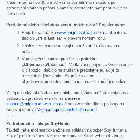
vrátenie peňazí do 30 dní od vášho posledného nákupu a po
spracovaní vrátenia peňazí okamžite prestanete mať prístup k plnej
funkčnosti.
Predplatné alebo skúšobnú verziu môžete zrušiť nasledovne:
Prejdite na stránku
www.enigmasoftware.com
a kliknite na
tlačidlo
„Prihlásiť sa“
v pravom hornom rohu.
Prihláste sa pomocou svojho používateľského mena a
hesla.
V navigačnej ponuke prejdite na
položku
„Objednávka/Licencie“.
Vedľa vašej objednávky/licencie je
k dispozícii tlačidlo na zrušenie predplatného, ak je to
relevantné. Poznámka: Ak máte viacero
objednávok/produktov, budete ich musieť zrušiť jednotlivo.
V prípade akýchkoľvek otázok alebo problémov môžete kontaktovať
podporu EnigmaSoft e-mailom na adrese
support@enigmasoftware.com
alebo otvorením tiketu podpory na
webovej stránke
Môj účet spoločnosti EnigmaSoft
.
------
Podrobnosti o nákupe SpyHunter
Taktiež máte možnosť okamžite sa prihlásiť na odber SpyHunter a
získať plnú funkčnosť vrátane odstránenia škodlivého softvéru a