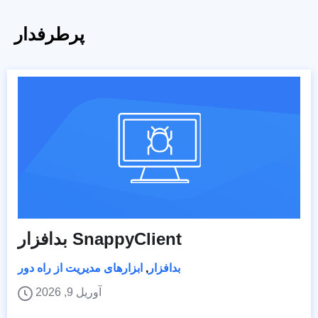
پرطرفدار
بدافزار SnappyClient
بدافزار
,
ابزارهای مدیریت از راه دور
آوریل 9, 2026