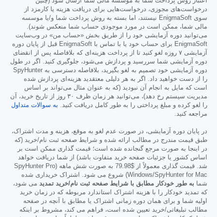
اعتبار روش پرداخت شما به موسسه مالی شما ارسال شود (چنین
درخواست‌های مجوزی، درخواست‌هایی برای دریافت هزینه یا کارمزد از
سوی EnigmaSoft نیستند، اما بسته به روش پرداخت شما و/یا موسسه
مالی شما، ممکن است در مورد موجودی حساب شما منعکس شوند).
می‌توانید دوره آزمایشی خود را از طریق بخش «حساب من» در وب‌سایت
EnigmaSoft برای حساب خود یا با تماس با EnigmaSoft قبل از پایان دوره
آزمایشی ۷ روزه لغو کنید تا از پرداخت هزینه‌ای که بلافاصله پس از انقضای
دوره آزمایشی شما سررسید و پردازش می‌شود، جلوگیری کنید. اگر در طول
دوره آزمایشی خود تصمیم به لغو بگیرید، بلافاصله دسترسی به SpyHunter
را از دست خواهید داد. اگر به هر دلیلی معتقدید هزینه‌ای پردازش شده
است که مایل به انجام آن نبودید (که به عنوان مثال می‌تواند بر اساس
مدیریت سیستم رخ دهد)، می‌توانید هر زمان ظرف ۳۰ روز از تاریخ خرید، آن
را لغو کرده و مبلغ پرداختی را به طور کامل دریافت کنید.
به سوالات متداول
مراجعه کنید.
در پایان دوره آزمایشی، در صورت عدم لغو به موقع، هزینه و مدت اشتراک،
طبق قیمت مندرج در مطالب ارائه شده و شرایط صفحه ثبت نام/خرید (که
در اینجا به صورت مرجع گنجانده شده است؛ قیمت گذاری ممکن است بر
اساس کشور یا جزئیات صفحه خرید متفاوت باشد) از شما دریافت خواهد
شد. قیمت گذاری معمولاً از
$79.98
به صورت شش ماهه (SpyHunter Pro
Windows/SpyHunter for Mac) شروع می شود. اشتراک خریداری شده
شما
به طور خودکار مطابق با شرایط صفحه ثبت نام/خرید تمدید
می شود،
که تمدید خودکار را با هزینه اشتراک استاندارد مربوطه که در زمان خرید
اولیه شما و برای همان دوره زمانی اشتراک یا مطابق با آنچه در صفحه
مطالب تبلیغاتی/خرید تعیین شده است، فراهم می کند، مشروط بر اینکه