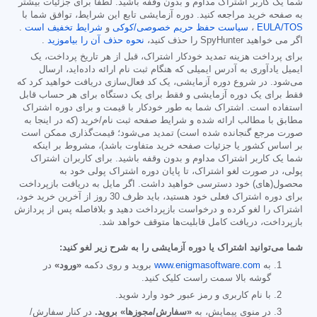
شما یک کاربر اشتراک مداوم و بدون وقفه باشید. لطفاً برای جزئیات بیشتر
به صفحه خرید مراجعه کنید. دوره آزمایشی تابع این شرایط، توافق شما با
EULA/TOS
،
سیاست حفظ حریم خصوصی/کوکی
و
شرایط تخفیف است
.
اگر می خواهید SpyHunter را حذف کنید،
نحوه حذف آن را بیاموزید
.
برای پرداخت هزینه تمدید خودکار اشتراک، قبل از هر تاریخ پرداخت، یک
ایمیل یادآوری به آدرس ایمیلی که هنگام ثبت نام ارائه داده‌اید، ارسال
می‌شود. در شروع دوره آزمایشی، یک کد فعال‌سازی دریافت خواهید کرد که
فقط برای یک دوره آزمایشی و فقط برای یک دستگاه برای هر حساب قابل
استفاده است. اشتراک شما به طور خودکار با قیمت و برای دوره اشتراک
مطابق با مطالب ارائه شده و شرایط صفحه ثبت نام/خرید (که در اینجا به
صورت مرجع گنجانده شده است) تمدید می‌شود؛ قیمت‌گذاری ممکن است
بر اساس کشور یا جزئیات صفحه خرید متفاوت باشد)، مشروط بر اینکه
شما یک کاربر اشتراک مداوم و بدون وقفه باشید. برای کاربران اشتراک
پولی، در صورت لغو اشتراک، تا پایان دوره اشتراک پولی خود به
محصول(های) خود دسترسی خواهید داشت. اگر مایل به دریافت بازپرداخت
برای دوره اشتراک فعلی خود هستید، باید ظرف 30 روز از آخرین خرید خود،
اشتراک را لغو کرده و درخواست بازپرداخت دهید و بلافاصله پس از پردازش
بازپرداخت، دریافت کامل قابلیت‌ها متوقف خواهد شد.
شما می‌توانید اشتراک یا دوره آزمایشی را به شرح زیر لغو کنید:
به
www.enigmasoftware.com
بروید و روی دکمه
«ورود»
در
گوشه بالا سمت راست کلیک کنید.
با نام کاربری و رمز عبور خود وارد شوید.
در منوی پیمایش، به
«سفارش/مجوزها» بروید.
در کنار سفارش/