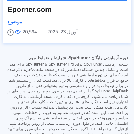
Eporner.com
موضوع
آوریل 23, 2025
20,594
دوره آزمایشی رایگان SpyHunter: شرایط و ضوابط مهم
نسخه آزمایشی SpyHunter برای SpyHunter Pro یا SpyHunter برای مک
است و شامل چندین دستگاه (همانطور که در صفحه تبلیغات/خرید ذکر شده
است) برای یک دوره آزمایشی ۷ روزه است که قابلیت تشخیص و حذف
جامع بدافزار، محافظ‌های با کارایی بالا برای محافظت فعال از سیستم شما
در برابر تهدیدات بدافزار و دسترسی به تیم پشتیبانی فنی ما از طریق
SpyHunter HelpDesk را ارائه می‌دهد. در طول دوره آزمایشی، هزینه‌ای از
شما دریافت نمی‌شود، اگرچه برای فعال کردن نسخه آزمایشی به کارت
اعتباری نیاز است. (کارت‌های اعتباری پیش‌پرداخت، کارت‌های نقدی و
کارت‌های هدیه ممکن است تحت این پیشنهاد پذیرفته نشوند.) الزام روش
پرداخت شما این است که در صورت تصمیم به خرید، از حفاظت امنیتی
مداوم و بدون وقفه در طول انتقال از نسخه آزمایشی به اشتراک پولی
اطمینان حاصل کنید. در طول دوره آزمایشی، مبلغی از روش پرداخت شما
از قبل کسر نخواهد شد، اگرچه ممکن است درخواست‌های مجوز برای تأیید