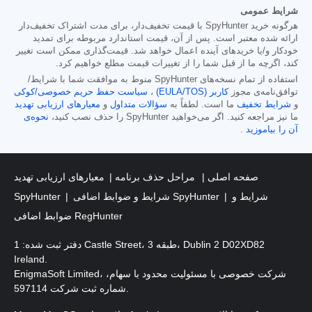
شرایط عمومی
هرگونه خرید SpyHunter با قیمت تخفیف‌دار، برای مدت اشتراک تخفیف‌دار
ارائه شده معتبر است. پس از آن، قیمت استاندارد مربوطه برای تمدید
خودکار و/یا خریدهای آینده اعمال خواهد شد. قیمت‌گذاری ممکن است تغییر
کند، اگرچه ما از قبل شما را از تغییرات قیمت مطلع خواهیم کرد.
استفاده از تمام نسخه‌های SpyHunter منوط به موافقت شما با شرایط/
توافق‌نامه‌ی مجوز
کاربر (EULA/TOS)
،
سیاست حفظ حریم خصوصی/کوکی
و
شرایط تخفیف
ما است. لطفاً به
سؤالات متداول
و
معیارهای ارزیابی تهدید
ما نیز مراجعه کنید. اگر می‌خواهید SpyHunter را حذف نصب کنید،
نحوه‌ی
آن را بیاموزید
.
صفحه اصلی
مراحل حذف برنامه
معیارهای ارزیابی تهدید
شرایط و
شرایط و ضوابط اضافی SpyHunter
SpyHunter
ضوابط اضافی RegHunter
دفتر ثبت شده: 1 Castle Street، طبقه 3، Dublin 2 D02XD82
Ireland.
EnigmaSoft Limited، شرکت خصوصی با مسئولیت محدود با سهام،
شماره ثبت شرکت 597114.