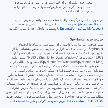
مجوز خود، دکمه‌ای برای لغو اشتراک در صورت لزوم موجود
است. توجه: اگر چندین سفارش/محصول دارید، باید آنها را به
صورت جداگانه لغو کنید.
در صورت داشتن هرگونه سوال یا مشکلی، می‌توانید از طریق ایمیل
support@enigmasoft.com
یا با باز کردن تیکت پشتیبانی در وب‌سایت
MyAccount شرکت EnigmaSoft
با پشتیبانی EnigmaSoft تماس بگیرید.
------
جزئیات خرید SpyHunter
شما همچنین می‌توانید بلافاصله برای دسترسی به تمام قابلیت‌های
SpyHunter، از جمله حذف بدافزار و دسترسی به بخش پشتیبانی ما از
طریق میز کمک ما، مشترک SpyHunter شوید. این اشتراک معمولاً از
$49.98
شش ماهه (SpyHunter Basic Windows) و
$79.98
شش ماهه
(SpyHunter Pro Windows/SpyHunter for Mac) مطابق با مطالب ارائه
شده و شرایط صفحه ثبت نام/خرید (که در اینجا به صورت مرجع گنجانده
شده‌اند) شروع می‌شود. قیمت‌گذاری ممکن است بر اساس کشور یا
جزئیات صفحه خرید، بسته به تبلیغات، متفاوت باشد. اشتراک شما
به طور
خودکار
با هزینه اشتراک استاندارد قابل اجرا در زمان خرید اولیه اشتراک و
برای همان دوره زمانی اشتراک یا همانطور که در صفحه خرید/مواد تبلیغاتی
ذکر شده است، تمدید می‌شود، مشروط بر اینکه شما یک کاربر اشتراک
مداوم و بدون وقفه باشید و قبل از انقضای اشتراک خود، از هزینه‌های بعدی
مطلع شوید. خرید SpyHunter تابع شرایط و ضوابط موجود در صفحه خرید،
EULA/TOS
،
سیاست حفظ حریم خصوصی/کوکی
و
شرایط تخفیف
است.
------