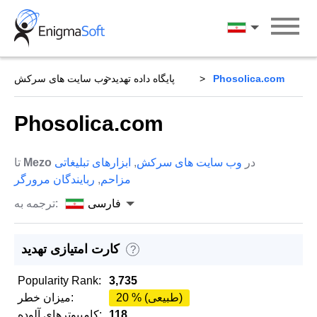
Skip
to
فارسی
content
Phosolica.com
پایگاه داده تهدید
وب سایت های سرکش
Phosolica.com
در
وب سایت های سرکش
,
ابزارهای تبلیغاتی
Mezo
تا
مزاحم
,
ربایندگان مرورگر
فارسی
ترجمه به:
کارت امتیازی تهدید
?
Popularity Rank:
3,735
20 % (طبیعی)
میزان خطر:
118
کامپیوترهای آلوده: