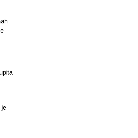
mah
de
upita
 je