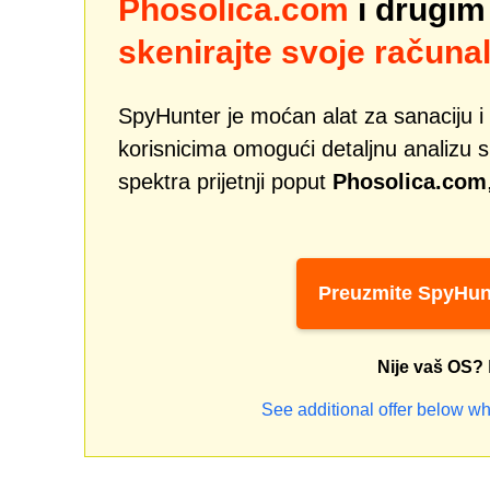
Phosolica.com
i drugim
skenirajte svoje računal
SpyHunter je moćan alat za sanaciju i 
korisnicima omogući detaljnu analizu si
spektra prijetnji poput
Phosolica.com
Preuzmite SpyHun
Nije vaš OS?
See additional offer below wh