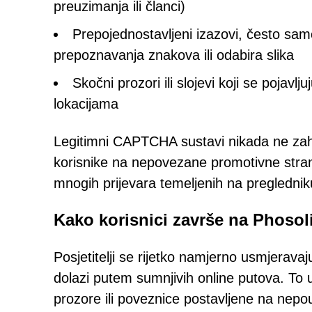
preuzimanja ili članci)
Prepojednostavljeni izazovi, često sa
prepoznavanja znakova ili odabira slika
Skočni prozori ili slojevi koji se pojavl
lokacijama
Legitimni CAPTCHA sustavi nikada ne zahti
korisnike na nepovezane promotivne strani
mnogih prijevara temeljenih na preglednik
Kako korisnici završe na Phoso
Posjetitelji se rijetko namjerno usmjerav
dolazi putem sumnjivih online putova. To
prozore ili poveznice postavljene na nep