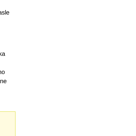
asle
ka
no
ane