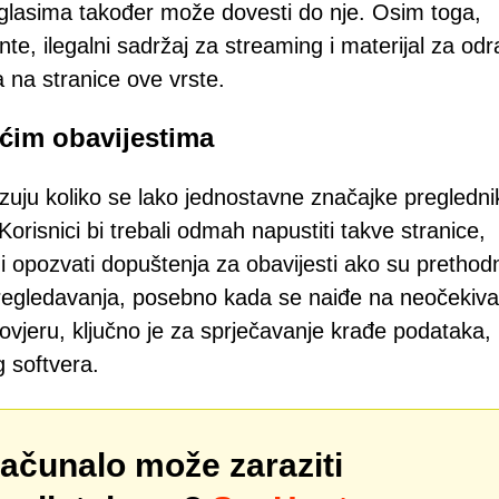
lasima također može dovesti do nje. Osim toga,
ente, ilegalni sadržaj za streaming i materijal za odr
 na stranice ove vrste.
ućim obavijestima
uju koliko se lako jednostavne značajke pregledni
orisnici bi trebali odmah napustiti takve stranice,
 i opozvati dopuštenja za obavijesti ako su prethod
regledavanja, posebno kada se naiđe na neočekiv
ovjeru, ključno je za sprječavanje krađe podataka,
g softvera.
računalo može zaraziti