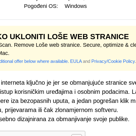
Pogođeni OS:
Windows
O UKLONITI LOŠE WEB STRANICE
 Scan. Remove Loše web stranice. Secure, optimize & cl
Mac.
itional offer below where available.
EULA
and
Privacy/Cookie Policy
.
nterneta ključno je jer se obmanjujuće stranice sv
pristup korisničkim uređajima i osobnim podacima. 
jere iza bezopasnih uputa, a jedan pogrešan klik 
ju, prijevarama ili čak zlonamjernom softveru.
sebno dizajnirana za obmanjivanje svoje publike.