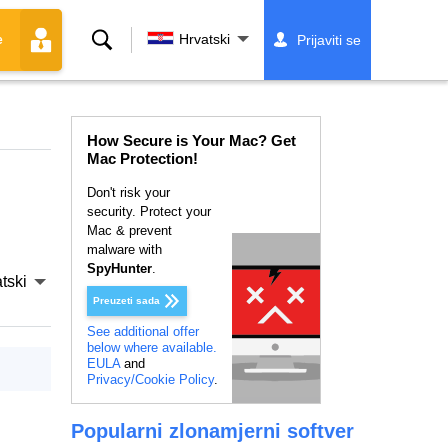
Traži
Hrvatski
Prijaviti se
e
How Secure is Your Mac? Get
Mac Protection!
Don't risk your
security. Protect your
Mac & prevent
malware with
SpyHunter
.
tski
Preuzeti sada
See additional offer
below where available.
EULA
and
Privacy/Cookie Policy
.
Popularni zlonamjerni softver