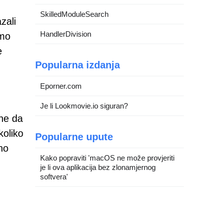
SkilledModuleSearch
zali
HandlerDivision
amo
e
Popularna izdanja
Eporner.com
Je li Lookmovie.io siguran?
ene da
koliko
Popularne upute
no
Kako popraviti 'macOS ne može provjeriti
je li ova aplikacija bez zlonamjernog
softvera'