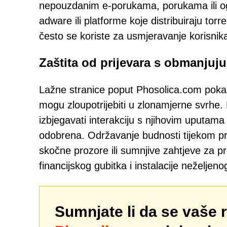
nepouzdanim e-porukama, porukama ili og
adware ili platforme koje distribuiraju torr
često se koriste za usmjeravanje korisnika
Zaštita od prijevara s obmanjuj
Lažne stranice poput Phosolica.com pokaz
mogu zloupotrijebiti u zlonamjerne svrhe. K
izbjegavati interakciju s njihovim uputama
odobrena. Održavanje budnosti tijekom p
skočne prozore ili sumnjive zahtjeve za pr
financijskog gubitka i instalacije neželjeno
Sumnjate li da se vaše 