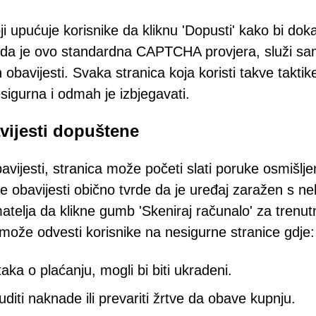
i upućuje korisnike da kliknu 'Dopusti' kako bi doka
ni da je ovo standardna CAPTCHA provjera, služi s
obavijesti. Svaka stranica koja koristi takve taktik
sigurna i odmah je izbjegavati.
vijesti dopuštene
vijesti, stranica može početi slati poruke osmišlj
Ove obavijesti obično tvrde da je uređaj zaražen s ne
matelja da klikne gumb 'Skeniraj računalo' za trenut
 može odvesti korisnike na nesigurne stranice gdje:
aka o plaćanju, mogli bi biti ukradeni.
ti naknade ili prevariti žrtve da obave kupnju.