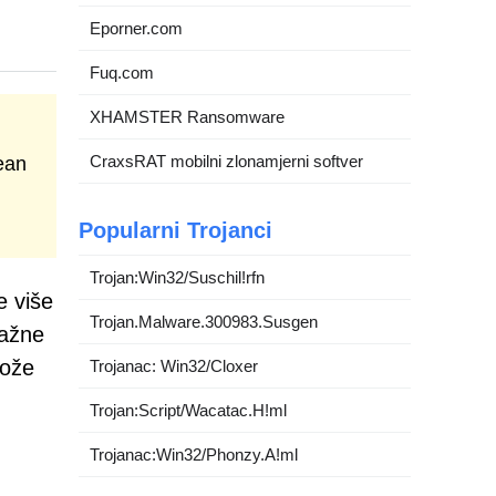
Eporner.com
Fuq.com
XHAMSTER Ransomware
CraxsRAT mobilni zlonamjerni softver
ean
Popularni Trojanci
Trojan:Win32/Suschil!rfn
e više
Trojan.Malware.300983.Susgen
Lažne
može
Trojanac: Win32/Cloxer
Trojan:Script/Wacatac.H!ml
Trojanac:Win32/Phonzy.A!ml