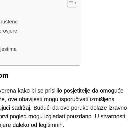
opuštene
rovjere
ijestima
com
rena kako bi se prisililo posjetitelje da omoguće
e, ove obavijesti mogu isporučivati izmišljena
ujući sadržaj. Budući da ove poruke dolaze izravno
prvi pogled mogu izgledati pouzdano. U stvarnosti,
jere daleko od legitimnih.