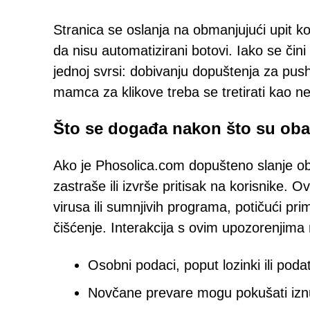
Stranica se oslanja na obmanjujući upit koj
da nisu automatizirani botovi. Iako se či
jednoj svrsi: dobivanju dopuštenja za push 
mamca za klikove treba se tretirati kao ne
Što se događa nakon što su oba
Ako je Phosolica.com dopušteno slanje oba
zastraše ili izvrše pritisak na korisnike. 
virusa ili sumnjivih programa, potičući pri
čišćenje. Interakcija s ovim upozorenjima
Osobni podaci, poput lozinki ili podat
Novčane prevare mogu pokušati iznudi