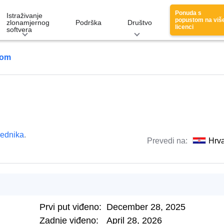
Ponuda s
Istraživanje
popustom na viš
zlonamjernog
Podrška
Društvo
licenci
softvera
com
lednika
.
Prevedi na:
Hrva
Prvi put viđeno:
December 28, 2025
Zadnje viđeno:
April 28, 2026