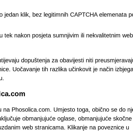
mo jedan klik, bez legitimnih CAPTCHA elemenata p
juju tek nakon posjeta sumnjivim ili nekvalitetnim web
jevaju dopuštenja za obavijesti niti preusmjeravaj
ce. Uočavanje tih razlika učinkovit je način izbjeg
u.
lica.com
aju na Phosolica.com. Umjesto toga, obično se do nj
 uključuje obmanjujuće oglase, obmanjujuće skočne
ouzdanim web stranicama. Klikanje na poveznice u