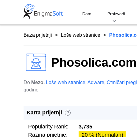
Skip
to
Dom
Proizvodi
content
Baza prijetnji
Loše web stranice
Phosolica.
Phosolica.com
Do
Mezo.
Loše web stranice
,
Adware
,
Otmičari preg
godine
Karta prijetnji
?
Popularity Rank:
3,735
Razina prijetnje:
20 % (Normalan)