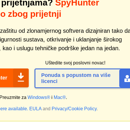
 prijetnjama?
SpyHunter
o zbog prijetnji
zaštitu od zlonamjernog softvera dizajniran tako d
gurnosti sustava, otkrivanje i uklanjanje širokog
, kao i uslugu tehničke podrške jedan na jedan.
Uštedite svoj poslovni novac!
Ponuda s popustom na više
ter
licenci
Preuzmite za
Windows®
i
Mac®
.
ere available.
EULA
and
Privacy/Cookie Policy
.