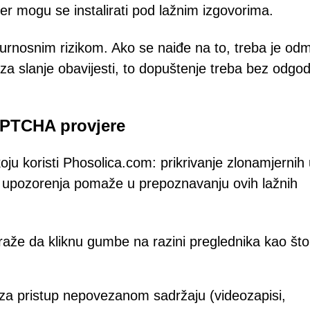
tver mogu se instalirati pod lažnim izgovorima.
gurnosnim rizikom. Ako se naiđe na to, treba je od
 za slanje obavijesti, to dopuštenje treba bez odgo
APTCHA provjere
oju koristi Phosolica.com: prikrivanje zlonamjernih 
upozorenja pomaže u prepoznavanju ovih lažnih
raže da kliknu gumbe na razini preglednika kao što
 za pristup nepovezanom sadržaju (videozapisi,