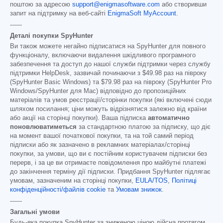
поштою за адресою
support@enigmasoftware.com
або створивши
запит на підтримку на веб-сайті
EnigmaSoft MyAccount
.
------
Деталі покупки SpyHunter
Ви також можете негайно підписатися на SpyHunter для повного
функціоналу, включаючи видалення шкідливого програмного
забезпечення та доступ до нашої служби підтримки через службу
підтримки HelpDesk, зазвичай починаючи з
$49.98
раз на півроку
(SpyHunter Basic Windows) та
$79.98
раз на півроку (SpyHunter Pro
Windows/SpyHunter для Mac) відповідно до пропозиційних
матеріалів та умов реєстрації/сторінки покупки (які включені сюди
шляхом посилання; ціни можуть відрізнятися залежно від країни
або акції на сторінці покупки). Ваша підписка
автоматично
поновлюватиметься
за стандартною платою за підписку, що діє
на момент вашої початкової покупки, та на той самий період
підписки або як зазначено в рекламних матеріалах/сторінці
покупки, за умови, що ви є постійним користувачем підписки без
перерв, і за це ви отримаєте повідомлення про майбутні платежі
до закінчення терміну дії підписки. Придбання SpyHunter підлягає
умовам, зазначеним на сторінці покупки,
EULA/TOS
,
Політиці
конфіденційності/файлів cookie
та
Умовам знижок
.
------
Загальні умови
Будь-яка покупка SpyHunter за зниженою ціною дійсна протягом