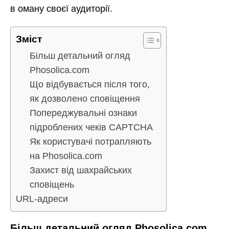
в оману своєї аудиторії.
Зміст
Більш детальний огляд
Phosolica.com
Що відбувається після того,
як дозволено сповіщення
Попереджувальні ознаки
підроблених чеків CAPTCHA
Як користувачі потрапляють
на Phosolica.com
Захист від шахрайських
сповіщень
URL-адреси
Більш детальний огляд Phosolica.com