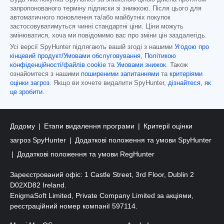
запропонованого терміну підписки зі знижкою. Після цього для
автоматичного поновлення та/або майбутніх покупок
застосовуватимуться чинні стандартні ціни. Ціни можуть
змінюватися, хоча ми повідомимо вас про зміни цін заздалегідь.
Усі версії SpyHunter підлягають вашій згоді з нашими
Угодою про
кінцевий продукт/Умовами обслуговування
,
Політикою
конфіденційності/файлів cookie
та
Умовами знижок
. Також
ознайомтеся з нашими
поширеними запитаннями
та
критеріями
оцінки загроз
. Якщо ви хочете видалити SpyHunter,
дізнайтеся, як
це зробити
.
Додому
Етапи видалення програми
Критерії оцінки
загроз SpyHunter
Додаткові положення та умови SpyHunter
Додаткові положення та умови RegHunter
Зареєстрований офіс: 1 Castle Street, 3rd Floor, Dublin 2
D02XD82 Ireland.
EnigmaSoft Limited, Private Company Limited за акціями,
реєстраційний номер компанії 597114.