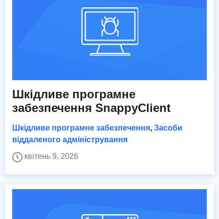
Шкідливе програмне
забезпечення SnappyClient
Шкідливе програмне забезпечення
,
Засоби
віддаленого адміністрування
квітень 9, 2026