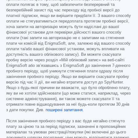
оплати полягає в тому, щоб забезпечити безперервний та
безперебійний захист під час переходу від пробної версії до
платної підписки, якщо ви вирішите придбати її. З вашого способу
оплати не стягуватиметься передоплата протягом пробної версії,
хоча запити на авторизацію можуть бути надіслані до вашої
фінансової установи для перевірки дійсності вашого способу
оплати (такі запити на авторизацію не є запитами на стягнення
плати чи комісій від EnigmaSoft, але, залежно від вашого способу
оплати та/або вашої фінансової установи, можуть впливати на
доступність вашого облікового запису). Ви можете скасувати
пробну версію через розділ «Мій обліковий запис» на веб-сайті
EnigmaSoft або зв’язавшись з EnigmaSoft до закінчення 7-денного
пробного періоду, щоб уникнути стягнення плати одразу після
закінчення пробного періоду. Якщо ви вирішите скасувати пробну
версію під час її дії, ви негайно втратите доступ до SpyHunter.
Якщо з будь-якої причини ви вважаєте, що було оброблено плату,
яку ви не хотіли здійснювати (що може статися, наприклад, через
системне адміністрування), ви також можете скасувати її та
отримати повне відшкодування за неї будь-коли протягом 30 днів
з дати покупки. Див.
поширені запитання
.
Після закінчення пробного періоду з вас буде негайно стягнуто
плату за ціною та за період підписки, зазначені в пропозиційних
матеріалах та умовах реєстрації/покупки (які включені до цього
документа шляхом посилання; ціни можуть відрізнятися залежно