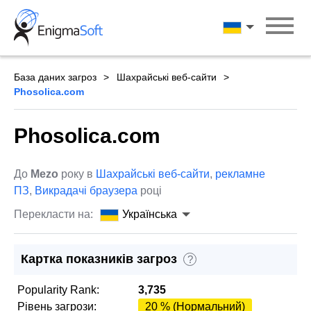
Skip
to
Українська
content
База даних загроз
Шахрайські веб-сайти
Phosolica.com
Phosolica.com
До
Mezo
року в
Шахрайські веб-сайти
,
рекламне
ПЗ
,
Викрадачі браузера
році
Перекласти на:
Українська
Картка показників загроз
?
Popularity Rank:
3,735
Рівень загрози:
20 % (Нормальний)