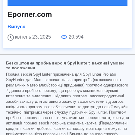
Eporner.com
Випуск
квітень 23, 2025
20,594
Безкоштовна пробна версія SpyHunter: важливі умови
та положення
Пробна версія SpyHunter призначена для SpyHunter Pro або
SpyHunter для Mac і включає кілька пристроїв (як зазначено в
рекламних матеріалах/сторінці придбання) протягом одноразового
7-денного пробного періоду, що пропонує комплексні функції
виявлення та видалення шкідливих програм, високопродуктивні
засоби захисту для активного захисту вашої системи від загроз
шкідливого програмного забезпечення та доступ до нашої служби
технічної підтримки через службу підтримки SpyHunter. Протягом
пробного періоду з вас не стягуватиметься передоплата, хоча для
активації пробної версії потрібна кредитна картка. (Передоплачені
кредитні картки, дебетові картки та подарункові картки можуть не
прийматися за цією пропозицією.) Вимога до вашого способу