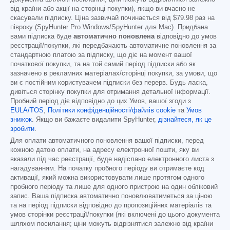
від країни або акції на сторінці покупки), якщо ви вчасно не
скасували підписку. Ціна зазвичай починається від
$79.98
раз на
півроку (SpyHunter Pro Windows/SpyHunter для Mac). Придбана
вами підписка буде
автоматично поновлена
відповідно до умов
реєстрації/покупки, які передбачають автоматичне поновлення за
стандартною платою за підписку, що діє на момент вашої
початкової покупки, та на той самий період підписки або як
зазначено в рекламних матеріалах/сторінці покупки, за умови, що
ви є постійним користувачем підписки без перерв. Будь ласка,
дивіться сторінку покупки для отримання детальної інформації.
Пробний період діє відповідно до цих Умов, вашої згоди з
EULA/TOS
,
Політики конфіденційності/файлів cookie
та
Умов
знижок
. Якщо ви бажаєте видалити SpyHunter,
дізнайтеся, як це
зробити
.
Для оплати автоматичного поновлення вашої підписки, перед
кожною датою оплати, на адресу електронної пошти, яку ви
вказали під час реєстрації, буде надіслано електронного листа з
нагадуванням. На початку пробного періоду ви отримаєте код
активації, який можна використовувати лише протягом одного
пробного періоду та лише для одного пристрою на один обліковий
запис. Ваша підписка автоматично поновлюватиметься за ціною
та на період підписки відповідно до пропозиційних матеріалів та
умов сторінки реєстрації/покупки (які включені до цього документа
шляхом посилання; ціни можуть відрізнятися залежно від країни