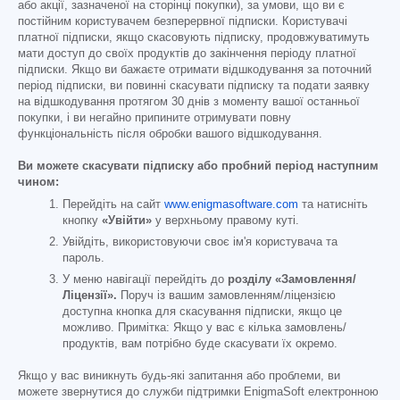
або акції, зазначеної на сторінці покупки), за умови, що ви є
постійним користувачем безперервної підписки. Користувачі
платної підписки, якщо скасовують підписку, продовжуватимуть
мати доступ до своїх продуктів до закінчення періоду платної
підписки. Якщо ви бажаєте отримати відшкодування за поточний
період підписки, ви повинні скасувати підписку та подати заявку
на відшкодування протягом 30 днів з моменту вашої останньої
покупки, і ви негайно припините отримувати повну
функціональність після обробки вашого відшкодування.
Ви можете скасувати підписку або пробний період наступним
чином:
Перейдіть на сайт
www.enigmasoftware.com
та натисніть
кнопку
«Увійти»
у верхньому правому куті.
Увійдіть, використовуючи своє ім'я користувача та
пароль.
У меню навігації перейдіть до
розділу «Замовлення/
Ліцензії».
Поруч із вашим замовленням/ліцензією
доступна кнопка для скасування підписки, якщо це
можливо. Примітка: Якщо у вас є кілька замовлень/
продуктів, вам потрібно буде скасувати їх окремо.
Якщо у вас виникнуть будь-які запитання або проблеми, ви
можете звернутися до служби підтримки EnigmaSoft електронною