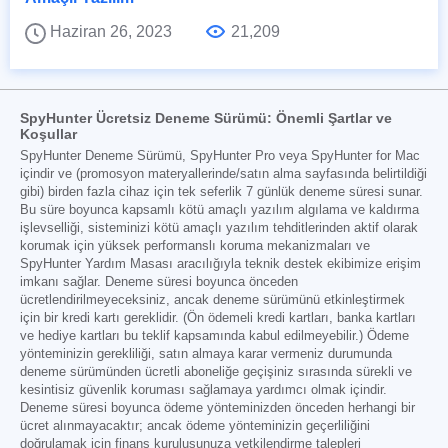
Haziran 26, 2023
21,209
SpyHunter Ücretsiz Deneme Sürümü: Önemli Şartlar ve
Koşullar
SpyHunter Deneme Sürümü, SpyHunter Pro veya SpyHunter for Mac
içindir ve (promosyon materyallerinde/satın alma sayfasında belirtildiği
gibi) birden fazla cihaz için tek seferlik 7 günlük deneme süresi sunar.
Bu süre boyunca kapsamlı kötü amaçlı yazılım algılama ve kaldırma
işlevselliği, sisteminizi kötü amaçlı yazılım tehditlerinden aktif olarak
korumak için yüksek performanslı koruma mekanizmaları ve
SpyHunter Yardım Masası aracılığıyla teknik destek ekibimize erişim
imkanı sağlar. Deneme süresi boyunca önceden
ücretlendirilmeyeceksiniz, ancak deneme sürümünü etkinleştirmek
için bir kredi kartı gereklidir. (Ön ödemeli kredi kartları, banka kartları
ve hediye kartları bu teklif kapsamında kabul edilmeyebilir.) Ödeme
yönteminizin gerekliliği, satın almaya karar vermeniz durumunda
deneme sürümünden ücretli aboneliğe geçişiniz sırasında sürekli ve
kesintisiz güvenlik koruması sağlamaya yardımcı olmak içindir.
Deneme süresi boyunca ödeme yönteminizden önceden herhangi bir
ücret alınmayacaktır; ancak ödeme yönteminizin geçerliliğini
doğrulamak için finans kuruluşunuza yetkilendirme talepleri