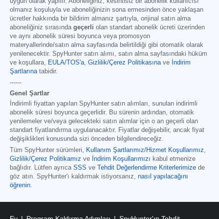
uygun olarak yapılır. Aboneliğiniz, kesintisiz bir abonelik kullanıcısı
olmanız koşuluyla ve aboneliğinizin sona ermesinden önce yaklaşan
ücretler hakkında bir bildirim almanız şartıyla, orijinal satın alma
aboneliğiniz sırasında
geçerli
olan standart abonelik ücreti üzerinden
ve aynı abonelik süresi boyunca veya promosyon
materyallerinde/satın alma sayfasında belirtildiği gibi otomatik olarak
yenilenecektir. SpyHunter satın alımı, satın alma sayfasındaki hüküm
ve koşullara,
EULA/TOS'a
,
Gizlilik/Çerez Politikasına
ve
İndirim
Şartlarına
tabidir.
------
Genel Şartlar
İndirimli fiyattan yapılan SpyHunter satın alımları, sunulan indirimli
abonelik süresi boyunca geçerlidir. Bu sürenin ardından, otomatik
yenilemeler ve/veya gelecekteki satın alımlar için o an geçerli olan
standart fiyatlandırma uygulanacaktır. Fiyatlar değişebilir, ancak fiyat
değişiklikleri konusunda sizi önceden bilgilendireceğiz.
Tüm SpyHunter sürümleri
,
Kullanım Şartlarımız/Hizmet Koşullarımız
,
Gizlilik/Çerez Politikamız
ve
İndirim Koşullarımızı
kabul etmenize
bağlıdır. Lütfen ayrıca
SSS
ve
Tehdit Değerlendirme Kriterlerimize
de
göz atın. SpyHunter'ı kaldırmak istiyorsanız,
nasıl yapılacağını
öğrenin
.
Ev
Program Kaldırma Adımları
SpyHunter'ın Tehdit