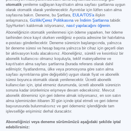
otomatik
yenileme sağlayan kayıt/satın alma sayfası şartlarına uygun
olarak otomatik olarak yenilenecektir. Ayrıntılar için lütfen satın alma
sayfasına bakın. Deneme, bu Şartlara,
EULA/TOS'a
ilişkin
anlaşmanıza,
Gizlilik/Çerez Politikasına
ve
İndirim Şartlarına
tabidir.
SpyHunter'ı kaldırmak istiyorsanız,
nasıl yapılacağını öğrenin
.
Aboneliğinizin otomatik yenilenmesi için ödeme yaparken, her ödeme
tarihinden önce kayıt olurken verdiğiniz e-posta adresine bir hatırlatma
e-postası gönderilecektir. Deneme sürenizin başlangıcında, yalnızca
bir deneme süresi ve hesap başına yalnızca bir cihaz için geçerli olan
bir aktivasyon kodu alacaksınız. Aboneliğiniz, sürekli ve kesintisiz bir
abonelik kullanıcısı olmanız koşuluyla, teklif materyallerine ve
kayıt/satın alma sayfası şartlarına (burada referans olarak dahil
edilmiştir; fiyatlandırma, ülke veya promosyona göre satın alma
sayfası ayrıntılarına göre değişebilir) uygun olarak fiyat ve abonelik
süresi boyunca otomatik olarak yenilenecektir. Ücretli abonelik
kullanıcıları için, iptal etmeniz durumunda, ücretli abonelik sürenizin
sonuna kadar ürünlerinize erişmeye devam edeceksiniz. Mevcut
abonelik döneminiz için geri ödeme almak istiyorsanız, en son satın
alma işleminizden itibaren 30 gün içinde iptal etmeli ve geri ödeme
başvurusunda bulunmalısınız ve geri ödemeniz işlendiğinde tam
işlevselliğe erişiminiz derhal duracaktır.
Aboneliğinizi veya deneme sürümünüzü aşağıdaki şekilde iptal
edebilirsiniz: