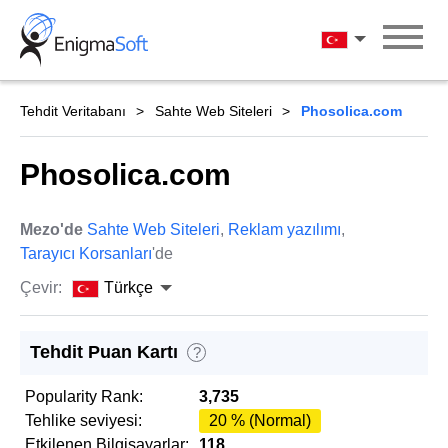
Skip
to
Türkçe
content
Tehdit Veritabanı
Sahte Web Siteleri
Phosolica.com
Phosolica.com
Mezo'de
Sahte Web Siteleri
,
Reklam yazılımı
,
Tarayıcı Korsanları
'de
Çevir:
Türkçe
Tehdit Puan Kartı
?
Popularity Rank:
3,735
Tehlike seviyesi:
20 % (Normal)
Etkilenen Bilgisayarlar:
118