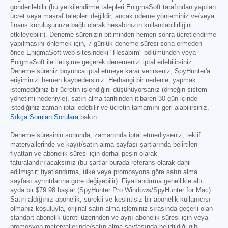
gönderilebilir (bu yetkilendirme talepleri EnigmaSoft tarafından yapılan
ücret veya masraf talepleri değildir, ancak ödeme yönteminiz ve/veya
finans kuruluşunuza bağlı olarak hesabınızın kullanılabilirliğini
etkileyebilir). Deneme sürenizin bitiminden hemen sonra ücretlendirme
yapılmasını önlemek için, 7 günlük deneme süresi sona ermeden
önce EnigmaSoft web sitesindeki "Hesabım" bölümünden veya
EnigmaSoft ile iletişime geçerek denemenizi iptal edebilirsiniz.
Deneme süreniz boyunca iptal etmeye karar verirseniz, SpyHunter'a
erişiminizi hemen kaybedersiniz. Herhangi bir nedenle, yapmak
istemediğiniz bir ücretin işlendiğini düşünüyorsanız (örneğin sistem
yönetimi nedeniyle), satın alma tarihinden itibaren 30 gün içinde
istediğiniz zaman iptal edebilir ve ücretin tamamını geri alabilirsiniz.
Sıkça Sorulan Sorulara
bakın.
Deneme süresinin sonunda, zamanında iptal etmediyseniz, teklif
materyallerinde ve kayıt/satın alma sayfası şartlarında belirtilen
fiyattan ve abonelik süresi için derhal peşin olarak
faturalandırılacaksınız (bu şartlar burada referans olarak dahil
edilmiştir; fiyatlandırma, ülke veya promosyona göre satın alma
sayfası ayrıntılarına göre değişebilir). Fiyatlandırma genellikle altı
ayda bir
$79.98
başlar (SpyHunter Pro Windows/SpyHunter for Mac).
Satın aldığınız abonelik, sürekli ve kesintisiz bir abonelik kullanıcısı
olmanız koşuluyla, orijinal satın alma işleminiz sırasında geçerli olan
standart abonelik ücreti üzerinden ve aynı abonelik süresi için veya
promosyon materyallerinde/satın alma sayfasında belirtildiği gibi