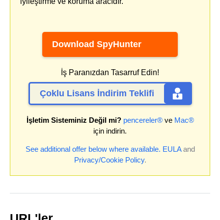
iyileştirme ve koruma aracıdır.
Download SpyHunter
İş Paranızdan Tasarruf Edin!
Çoklu Lisans İndirim Teklifi
İşletim Sisteminiz Değil mi?
pencereler®
ve
Mac®
için indirin.
See additional offer below where available.
EULA
and
Privacy/Cookie Policy
.
URL'ler