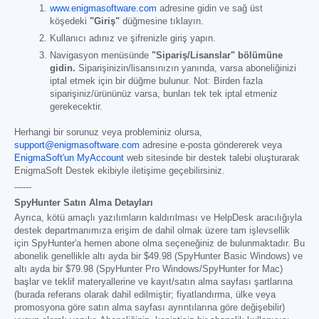
www.enigmasoftware.com
adresine gidin ve sağ üst
köşedeki
"Giriş"
düğmesine tıklayın.
Kullanıcı adınız ve şifrenizle giriş yapın.
Navigasyon menüsünde
"Sipariş/Lisanslar" bölümüne
gidin.
Siparişinizin/lisansınızın yanında, varsa aboneliğinizi
iptal etmek için bir düğme bulunur. Not: Birden fazla
siparişiniz/ürününüz varsa, bunları tek tek iptal etmeniz
gerekecektir.
Herhangi bir sorunuz veya probleminiz olursa,
support@enigmasoftware.com
adresine e-posta göndererek veya
EnigmaSoft'un MyAccount
web sitesinde bir destek talebi oluşturarak
EnigmaSoft Destek ekibiyle iletişime geçebilirsiniz.
------
SpyHunter Satın Alma Detayları
Ayrıca, kötü amaçlı yazılımların kaldırılması ve HelpDesk aracılığıyla
destek departmanımıza erişim de dahil olmak üzere tam işlevsellik
için SpyHunter'a hemen abone olma seçeneğiniz de bulunmaktadır. Bu
abonelik genellikle altı ayda bir
$49.98
(SpyHunter Basic Windows) ve
altı ayda bir
$79.98
(SpyHunter Pro Windows/SpyHunter for Mac)
başlar ve teklif materyallerine ve kayıt/satın alma sayfası şartlarına
(burada referans olarak dahil edilmiştir; fiyatlandırma, ülke veya
promosyona göre satın alma sayfası ayrıntılarına göre değişebilir)