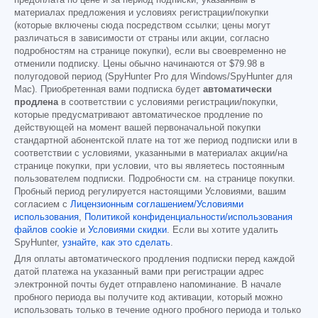
предоплата по цене и за период подписки, указанным в
материалах предложения и условиях регистрации/покупки
(которые включены сюда посредством ссылки; цены могут
различаться в зависимости от страны или акции, согласно
подробностям на странице покупки), если вы своевременно не
отменили подписку. Цены обычно начинаются от
$79.98
в
полугодовой период (SpyHunter Pro для Windows/SpyHunter для
Mac). Приобретенная вами подписка будет
автоматически
продлена
в соответствии с условиями регистрации/покупки,
которые предусматривают автоматическое продление по
действующей на момент вашей первоначальной покупки
стандартной абонентской плате на тот же период подписки или в
соответствии с условиями, указанными в материалах акции/на
странице покупки, при условии, что вы являетесь постоянным
пользователем подписки. Подробности см. на странице покупки.
Пробный период регулируется настоящими Условиями, вашим
согласием с
Лицензионным соглашением/Условиями
использования
,
Политикой конфиденциальности/использования
файлов cookie
и
Условиями скидки
. Если вы хотите удалить
SpyHunter,
узнайте, как это сделать
.
Для оплаты автоматического продления подписки перед каждой
датой платежа на указанный вами при регистрации адрес
электронной почты будет отправлено напоминание. В начале
пробного периода вы получите код активации, который можно
использовать только в течение одного пробного периода и только