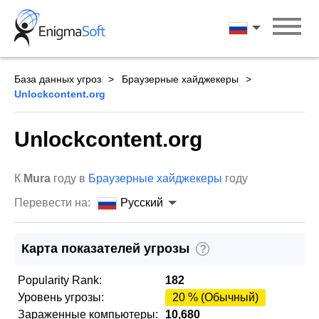
Skip
to
Русский
content
База данных угроз
Браузерные хайджекеры
Unlockcontent.org
Unlockcontent.org
К
Mura
году в
Браузерные хайджекеры
году
Перевести на:
Русский
Карта показателей угрозы
?
Popularity Rank:
182
Уровень угрозы:
20 % (Обычный)
Зараженные компьютеры:
10,680