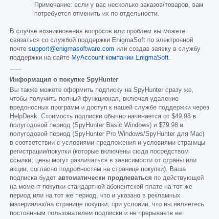
Примечание: если у вас несколько заказов/товаров, вам
потребуется отменить их по отдельности.
В случае возникновения вопросов или проблем вы можете
связаться со службой поддержки EnigmaSoft по электронной
почте
support@enigmasoftware.com
или создав заявку в службу
поддержки на сайте
MyAccount компании EnigmaSoft
.
------
Информация о покупке SpyHunter
Вы также можете оформить подписку на SpyHunter сразу же,
чтобы получить полный функционал, включая удаление
вредоносных программ и доступ к нашей службе поддержки через
HelpDesk. Стоимость подписки обычно начинается от
$49.98
в
полугодовой период (SpyHunter Basic Windows) и
$79.98
в
полугодовой период (SpyHunter Pro Windows/SpyHunter для Mac)
в соответствии с условиями предложения и условиями страницы
регистрации/покупки (которые включены сюда посредством
ссылки; цены могут различаться в зависимости от страны или
акции, согласно подробностям на странице покупки). Ваша
подписка будет
автоматически продлеваться
по действующей
на момент покупки стандартной абонентской плате на тот же
период или на тот же период, что и указано в рекламных
материалах/на странице покупки, при условии, что вы являетесь
постоянным пользователем подписки и не прерываете ее