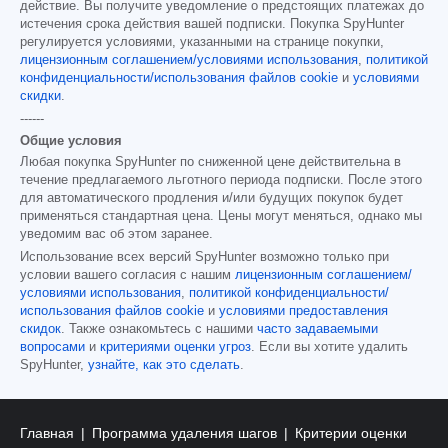
действие. Вы получите уведомление о предстоящих платежах до
истечения срока действия вашей подписки. Покупка SpyHunter
регулируется условиями, указанными на странице покупки,
лицензионным соглашением/условиями использования
,
политикой
конфиденциальности/использования файлов cookie
и
условиями
скидки
.
------
Общие условия
Любая покупка SpyHunter по сниженной цене действительна в
течение предлагаемого льготного периода подписки. После этого
для автоматического продления и/или будущих покупок будет
применяться стандартная цена. Цены могут меняться, однако мы
уведомим вас об этом заранее.
Использование всех версий SpyHunter возможно только при
условии вашего согласия с нашим
лицензионным соглашением/
условиями использования
,
политикой конфиденциальности/
использования файлов cookie
и
условиями предоставления
скидок
. Также ознакомьтесь с нашими
часто задаваемыми
вопросами
и
критериями оценки угроз
. Если вы хотите удалить
SpyHunter,
узнайте, как это сделать
.
Главная
Программа удаления шагов
Критерии оценки