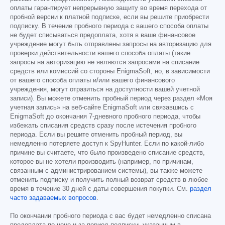
оплаты гарантирует непрерывную защиту во время перехода от
пробной версии к платной подписке, если вы решите приобрести
подписку. В течение пробного периода с вашего способа оплаты
не будет списываться предоплата, хотя в ваше финансовое
учреждение могут быть отправлены запросы на авторизацию для
проверки действительности вашего способа оплаты (такие
запросы на авторизацию не являются запросами на списание
средств или комиссий со стороны EnigmaSoft, но, в зависимости
от вашего способа оплаты и/или вашего финансового
учреждения, могут отразиться на доступности вашей учетной
записи). Вы можете отменить пробный период через раздел «Моя
учетная запись» на веб-сайте EnigmaSoft или связавшись с
EnigmaSoft до окончания 7-дневного пробного периода, чтобы
избежать списания средств сразу после истечения пробного
периода. Если вы решите отменить пробный период, вы
немедленно потеряете доступ к SpyHunter. Если по какой-либо
причине вы считаете, что было произведено списание средств,
которое вы не хотели производить (например, по причинам,
связанным с администрированием системы), вы также можете
отменить подписку и получить полный возврат средств в любое
время в течение 30 дней с даты совершения покупки. См.
раздел
часто задаваемых вопросов
.
По окончании пробного периода с вас будет немедленно списана