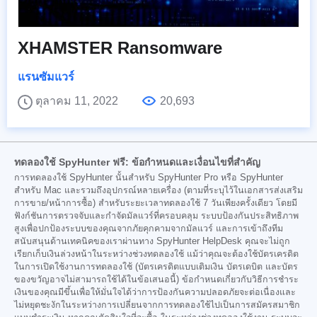
XHAMSTER Ransomware
แรนซัมแวร์
ตุลาคม 11, 2022
20,693
ทดลองใช้ SpyHunter ฟรี: ข้อกำหนดและเงื่อนไขที่สำคัญ
การทดลองใช้ SpyHunter นั้นสำหรับ SpyHunter Pro หรือ SpyHunter
สำหรับ Mac และรวมถึงอุปกรณ์หลายเครื่อง (ตามที่ระบุไว้ในเอกสารส่งเสริม
การขาย/หน้าการซื้อ) สำหรับระยะเวลาทดลองใช้ 7 วันเพียงครั้งเดียว โดยมี
ฟังก์ชันการตรวจจับและกำจัดมัลแวร์ที่ครอบคลุม ระบบป้องกันประสิทธิภาพ
สูงเพื่อปกป้องระบบของคุณจากภัยคุกคามจากมัลแวร์ และการเข้าถึงทีม
สนับสนุนด้านเทคนิคของเราผ่านทาง SpyHunter HelpDesk คุณจะไม่ถูก
เรียกเก็บเงินล่วงหน้าในระหว่างช่วงทดลองใช้ แม้ว่าคุณจะต้องใช้บัตรเครดิต
ในการเปิดใช้งานการทดลองใช้ (บัตรเครดิตแบบเติมเงิน บัตรเดบิต และบัตร
ของขวัญอาจไม่สามารถใช้ได้ในข้อเสนอนี้) ข้อกำหนดเกี่ยวกับวิธีการชำระ
เงินของคุณมีขึ้นเพื่อให้มั่นใจได้ว่าการป้องกันความปลอดภัยจะต่อเนื่องและ
ไม่หยุดชะงักในระหว่างการเปลี่ยนจากการทดลองใช้ไปเป็นการสมัครสมาชิก