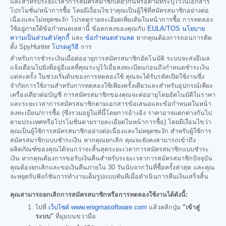
และสำหรับระยะเวลาการสมัครสมาชิกเดียวกันหรือตามที่ระบุไว้ในเอกสาร
โปรโมชั่น/หน้าการซื้อ โดยมีเงื่อนไขว่าคุณเป็นผู้ใช้ที่สมัครสมาชิกอย่างต่อ
เนื่องและไม่หยุดชะงัก โปรดดูรายละเอียดเพิ่มเติมในหน้าการซื้อ การทดลอง
ใช้อยู่ภายใต้ข้อกำหนดเหล่านี้ ข้อตกลงของคุณกับ
EULA/TOS
นโยบาย
ความเป็นส่วนตัว/คุกกี้
และ
ข้อกำหนดส่วนลด
หากคุณต้องการถอนการติด
ตั้ง SpyHunter
โปรดดูวิธี
การ
สำหรับการชำระเงินเมื่อต่ออายุการสมัครสมาชิกอัตโนมัติ ระบบจะส่งอีเมล
แจ้งเตือนไปยังที่อยู่อีเมลที่คุณระบุไว้เมื่อลงทะเบียนก่อนถึงกำหนดชำระเงิน
แต่ละครั้ง ในช่วงเริ่มต้นของการทดลองใช้ คุณจะได้รับรหัสเปิดใช้งานซึ่ง
จำกัดการใช้งานสำหรับการทดลองใช้เพียงครั้งเดียวและสำหรับอุปกรณ์เพียง
เครื่องเดียวต่อบัญชี การสมัครสมาชิกของคุณจะต่ออายุโดยอัตโนมัติในราคา
และระยะเวลาการสมัครสมาชิกตามเอกสารข้อเสนอและข้อกำหนดในหน้า
ลงทะเบียน/การซื้อ (ซึ่งรวมอยู่ในที่นี้โดยการอ้างอิง ราคาอาจแตกต่างกันไป
ตามประเทศหรือโปรโมชั่นตามรายละเอียดในหน้าการซื้อ) โดยมีเงื่อนไขว่า
คุณเป็นผู้ใช้การสมัครสมาชิกอย่างต่อเนื่องและไม่หยุดชะงัก สำหรับผู้ใช้การ
สมัครสมาชิกแบบชำระเงิน หากคุณยกเลิก คุณจะยังคงสามารถเข้าถึง
ผลิตภัณฑ์ของคุณได้จนกว่าจะสิ้นสุดระยะเวลาการสมัครสมาชิกแบบชำระ
เงิน หากคุณต้องการขอรับเงินคืนสำหรับระยะเวลาการสมัครสมาชิกปัจจุบัน
คุณต้องยกเลิกและขอเงินคืนภายใน 30 วันนับจากวันที่ซื้อครั้งล่าสุด และคุณ
จะหยุดรับฟังก์ชันการทำงานเต็มรูปแบบทันทีเมื่อดำเนินการคืนเงินเสร็จสิ้น
คุณสามารถยกเลิกการสมัครสมาชิกหรือการทดลองใช้งานได้ดังนี้:
ไปที่
เว็บไซต์ www.enigmasoftware.com
แล้วคลิกปุ่ม
"เข้าสู่
ระบบ"
ที่มุมบนขวามือ