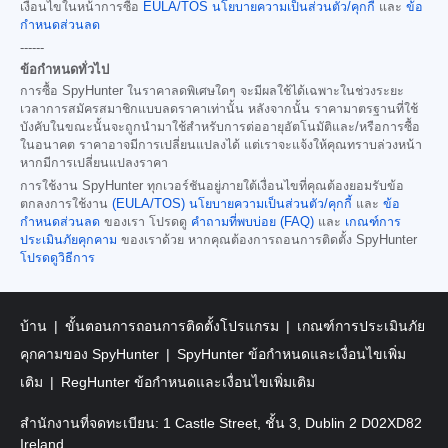
เงื่อนไขในหน้าการซื้อ
EULA/TOS
นโยบายความเป็นส่วนตัว/คุกกี้
และ
ข้อ
กำหนดส่วนลด
------
ข้อกำหนดทั่วไป
การซื้อ SpyHunter ในราคาลดพิเศษใดๆ จะมีผลใช้ได้เฉพาะในช่วงระยะ
เวลาการสมัครสมาชิกแบบลดราคาเท่านั้น หลังจากนั้น ราคามาตรฐานที่ใช้
บังคับในขณะนั้นจะถูกนำมาใช้สำหรับการต่ออายุอัตโนมัติและ/หรือการซื้อ
ในอนาคต ราคาอาจมีการเปลี่ยนแปลงได้ แต่เราจะแจ้งให้คุณทราบล่วงหน้า
หากมีการเปลี่ยนแปลงราคา
การใช้งาน SpyHunter ทุกเวอร์ชันอยู่ภายใต้เงื่อนไขที่คุณต้องยอมรับข้อ
ตกลงการใช้งาน
(EULA/TOS)
นโยบายความเป็นส่วนตัว/คุกกี้
และ
ข้อ
กำหนดส่วนลด
ของเรา โปรดดู
คำถามที่พบบ่อย (FAQ)
และ
เกณฑ์การ
ประเมินภัยคุกคาม
ของเราด้วย หากคุณต้องการถอนการติดตั้ง SpyHunter
โปรดดูวิธีการ
บ้าน
ขั้นตอนการถอนการติดตั้งโปรแกรม
เกณฑ์การประเมินภัย
คุกคามของ SpyHunter
SpyHunter ข้อกำหนดและเงื่อนไขเพิ่ม
เติม
RegHunter ข้อกำหนดและเงื่อนไขเพิ่มเติม
สำนักงานที่จดทะเบียน: 1 Castle Street, ชั้น 3, Dublin 2 D02XD82
Ireland