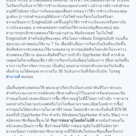
แบบชำระเงิน หากคุณตัดสินใจที่จะซื้อ ในระหว่างช่วงทดลองใช้งาน ระบบจะ
ไม่เรียกเก็บเงินจากวิธีการชำระเงินของคุณล่วงหน้า แม้ว่าอาจมีการส่งคำขอ
อนุมัติไปยังสถาบันการเงินของคุณเพื่อตรวจสอบว่าวิธีการชำระเงินของคุณ
ถูกต้อง (การส่งคำขออนุมัติดังกล่าวไม่ใช่คำขอเรียกเก็บเงินหรือค่า
ธรรมเนียมจาก EnigmaSoft แต่ขึ้นอยู่กับวิธีการชำระเงินและ/หรือสถาบัน
การเงินของคุณ อาจส่งผลต่อความพร้อมใช้งานของบัญชีของคุณ) คุณ
สามารถยกเลิกช่วงทดลองใช้งานผ่านส่วน MyAccount ในเว็บไซต์
EnigmaSoft สำหรับบัญชีของคุณ หรือโดยการติดต่อ EnigmaSoft ก่อนสิ้น
สุดระยะเวลาทดลองใช้งาน 7 วัน เพื่อหลีกเลี่ยงการเรียกเก็บเงินที่จะเกิดขึ้น
ทันทีหลังจากช่วงทดลองใช้งานหมดอายุ หากคุณตัดสินใจยกเลิกในระหว่าง
ช่วงทดลองใช้งาน คุณจะเสียสิทธิ์ในการเข้าถึง SpyHunter ทันที หากด้วย
เหตุผลใดก็ตามที่คุณเชื่อว่ามีการเรียกเก็บเงินที่คุณไม่ต้องการ (ซึ่งอาจเกิดขึ้น
จากการบริหารจัดการระบบ เป็นต้น) คุณสามารถยกเลิกและขอรับเงินคืน
เต็มจำนวนได้ตลอดเวลาภายใน 30 วันนับจากวันที่เรียกเก็บเงิน โปรดดู
คำถามที่
พบบ่อย
เมื่อสิ้นสุดช่วงทดลองใช้ คุณจะถูกเรียกเก็บเงินล่วงหน้าทันทีในราคาและ
สำหรับระยะเวลาการสมัครสมาชิกตามที่ระบุไว้ในเอกสารข้อเสนอและข้อ
กำหนดในหน้าลงทะเบียน/การซื้อ (ซึ่งรวมอยู่ในที่นี้โดยการอ้างอิง ราคาอาจ
แตกต่างกันไปตามประเทศหรือโปรโมชั่นตามรายละเอียดในหน้าการซื้อ)
หากคุณไม่ได้ยกเลิกภายในเวลาที่กำหนด โดยปกติราคาจะเริ่มต้นที่
$79.98
ต่อครึ่งปี (SpyHunter Pro สำหรับ Windows/SpyHunter สำหรับ Mac) การ
สมัครสมาชิกที่คุณซื้อจะได้
รับการต่ออายุโดยอัตโนมัติ
ตามข้อกำหนดใน
หน้าลงทะเบียน/การซื้อ ซึ่งกำหนดให้มีการต่ออายุอัตโนมัติในอัตราค่า
ธรรมเนียมการสมัครสมาชิกมาตรฐานที่ใช้บังคับในขณะที่คุณซื้อครั้งแรก