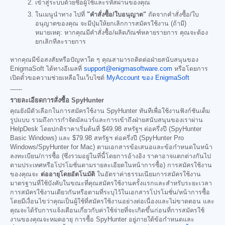
เข้าสู่ระบบด้วยชื่อผู้ใช้และรหัสผ่านของคุณ
ในเมนูนำทาง ไปที่
"คำสั่งซื้อ/ใบอนุญาต"
ถัดจากคำสั่งซื้อ/ใบ
อนุญาตของคุณ จะมีปุ่มให้ยกเลิกการสมัครใช้งาน (ถ้ามี)
หมายเหตุ: หากคุณมีคำสั่งซื้อ/ผลิตภัณฑ์หลายรายการ คุณจะต้อง
ยกเลิกทีละรายการ
หากคุณมีข้อสงสัยหรือปัญหาใด ๆ คุณสามารถติดต่อฝ่ายสนับสนุนของ
EnigmaSoft ได้ทางอีเมลที่
support@enigmasoftware.com
หรือโดยการ
เปิดตั๋วขอความช่วยเหลือในเว็บไซต์
MyAccount ของ EnigmaSoft
------
รายละเอียดการสั่งซื้อ SpyHunter
คุณยังมีตัวเลือกในการสมัครใช้งาน SpyHunter ทันทีเพื่อใช้งานฟังก์ชันเต็ม
รูปแบบ รวมถึงการกำจัดมัลแวร์และการเข้าถึงฝ่ายสนับสนุนของเราผ่าน
HelpDesk โดยปกติราคาเริ่มต้นที่
$49.98
สหรัฐฯ ต่อครึ่งปี (SpyHunter
Basic Windows) และ
$79.98
สหรัฐฯ ต่อครึ่งปี (SpyHunter Pro
Windows/SpyHunter for Mac) ตามเอกสารข้อเสนอและข้อกำหนดในหน้า
ลงทะเบียน/การซื้อ (ซึ่งรวมอยู่ในที่นี้โดยการอ้างอิง ราคาอาจแตกต่างกันไป
ตามประเทศหรือโปรโมชั่นตามรายละเอียดในหน้าการซื้อ) การสมัครใช้งาน
ของคุณจะ
ต่ออายุโดยอัตโนมัติ
ในอัตราค่าธรรมเนียมการสมัครใช้งาน
มาตรฐานที่ใช้บังคับในขณะที่คุณสมัครใช้งานครั้งแรกและสำหรับระยะเวลา
การสมัครใช้งานเดียวกันหรือตามที่ระบุไว้ในเอกสารโปรโมชั่น/หน้าการซื้อ
โดยมีเงื่อนไขว่าคุณเป็นผู้ใช้ที่สมัครใช้งานอย่างต่อเนื่องและไม่ขาดตอน และ
คุณจะได้รับการแจ้งเตือนเกี่ยวกับค่าใช้จ่ายที่จะเกิดขึ้นก่อนที่การสมัครใช้
งานของคุณจะหมดอายุ การซื้อ SpyHunter อยู่ภายใต้ข้อกำหนดและ