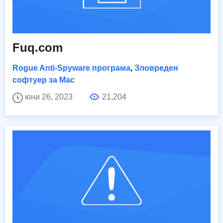
Fuq.com
Rogue Anti-Spyware програма
,
Зловреден
софтуер за Mac
юни 26, 2023
21,204