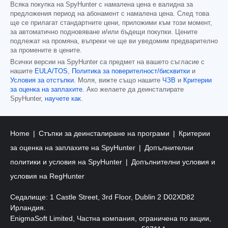
Всяка покупка на SpyHunter с намалена цена е валидна за
предложения период на абонамент с намалена цена. След това
ще се прилагат стандартните цени, приложими към този момент,
за автоматично подновяване и/или бъдещи покупки. Цените
подлежат на промяна, въпреки че ще ви уведомим предварително
за промените в цените.
Всички версии на SpyHunter са предмет на вашето съгласие с
нашите
EULA/TOS
,
Политика за поверителност/бисквитки
и
Условия за отстъпки
. Моля, вижте също нашите
ЧЗВ
и
Критерии
за оценка на заплахите
. Ако желаете да деинсталирате
SpyHunter,
научете как
.
Home
Стъпки за деинсталиране на програми
Критерии
за оценка на заплахите на SpyHunter
Допълнителни
политики и условия на SpyHunter
Допълнителни условия и
условия на RegHunter
Седалище: 1 Castle Street, 3rd Floor, Dublin 2 D02XD82
Ирландия.
EnigmaSoft Limited, Частна компания, ограничена по акции,