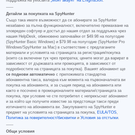
поддръжка на уебсайта
„Моят акаунт“ на EnigmaSoft
.
------
Детайли за покупката на SpyHunter
Също така имате възможност да се абонирате за SpyHunter
незабавно за пълна функционалност, включително премахване на
зловреден софтуер и достъп до нашия отдел за поддръжка чрез
нашия HelpDesk, обикновено започвайки от
$49.98
на полугодие
(SpyHunter Basic Windows) и
$79.98
на полугодие (SpyHunter Pro
Windows/SpyHunter за Mac) в съответствие с предлаганите
материали и условията на страницата за регистрация/покупка
(които са включени тук чрез препратка; цените могат да варират в
зависимост от държавата или промоцията, в зависимост от
подробностите на страницата за покупка). Вашият абонамент ще
се поднови автоматично
с приложимата стандартна
абонаментна такса, валидна към момента на първоначалната ви
покупка на абонамента, и за същия период на абонамента или
както е посочено в промоционалните материали/страницата за
покупка, при условие че сте потребител с непрекъснат абонамент
и за който ще получите известие за предстоящи такси преди
изтичането на абонамента ви. Закупуването на SpyHunter е
предмет на условията на страницата за покупка,
EULA/TOS
,
Политика за поверителност/бисквитки
и
Условия за отстъпки
.
------
Общи условия