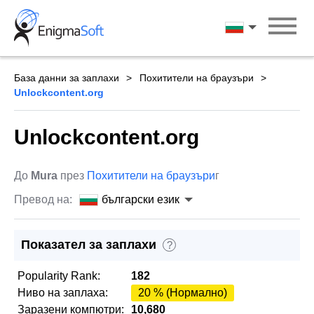
Skip
to
български ези
content
База данни за заплахи
Похитители на браузъри
Unlockcontent.org
Unlockcontent.org
До
Mura
през
Похитители на браузъри
г
Превод на:
български език
Показател за заплахи
?
Popularity Rank:
182
Ниво на заплаха:
20 % (Нормално)
Заразени компютри:
10,680