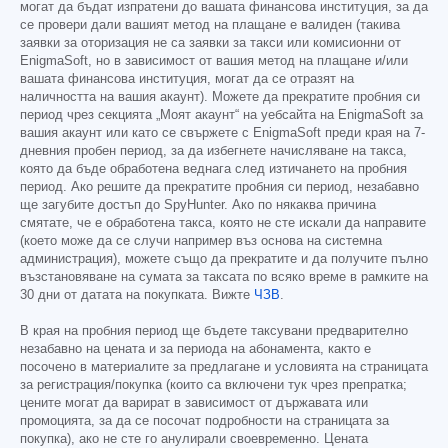
могат да бъдат изпратени до вашата финансова институция, за да
се провери дали вашият метод на плащане е валиден (такива
заявки за оторизация не са заявки за такси или комисионни от
EnigmaSoft, но в зависимост от вашия метод на плащане и/или
вашата финансова институция, могат да се отразят на
наличността на вашия акаунт). Можете да прекратите пробния си
период чрез секцията „Моят акаунт“ на уебсайта на EnigmaSoft за
вашия акаунт или като се свържете с EnigmaSoft преди края на 7-
дневния пробен период, за да избегнете начисляване на такса,
която да бъде обработена веднага след изтичането на пробния
период. Ако решите да прекратите пробния си период, незабавно
ще загубите достъп до SpyHunter. Ако по някаква причина
смятате, че е обработена такса, която не сте искали да направите
(което може да се случи например въз основа на системна
администрация), можете също да прекратите и да получите пълно
възстановяване на сумата за таксата по всяко време в рамките на
30 дни от датата на покупката. Вижте
ЧЗВ
.
В края на пробния период ще бъдете таксувани предварително
незабавно на цената и за периода на абонамента, както е
посочено в материалите за предлагане и условията на страницата
за регистрация/покупка (които са включени тук чрез препратка;
цените могат да варират в зависимост от държавата или
промоцията, за да се посочат подробности на страницата за
покупка), ако не сте го анулирали своевременно. Цената