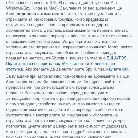
обикновено започва от
$79.98
на полугодие (SpyHunter Pro
Windows/SpyHunter за Mac). Закупеният от вас абонамент ще
бъде
подновен автоматично
в съответствие с условията на
страницата за регистрация/покупка, които предвиждат
автоматично подновяване на приложимата стандартна
абонаментна такса, действаща към момента на първоначалната
ви покупка, и за същия период на абонамент или както е посочено
в промоционалните материали/страницата за покупка, при
условие че сте потребител с непрекъснат абонамент. Моля, вижте
страницата за покупка за подробности. Пробният период е
предмет на настоящите Условия, вашето съгласие с
EULA/TOS
,
Политиката за поверителност/бисквитките
и
Условията за
отстъпка
. Ако желаете да деинсталирате SpyHunter,
научете как
.
За плащане при автоматично подновяване на абонамента ви, ще
бъде изпратено имейл напомняне на имейл адреса, който сте
предоставили при регистрацията си, преди всяка дата на
плащане. В началото на пробния период ще получите
активационен код, който е ограничен до само един пробен период
и само за едно устройство на акаунт. Абонаментът ви ще се
поднови автоматично на цената и за периода на абонамента в
съответствие с материалите за предлагане и условията на
страницата за регистрация/покупка (които са включени тук чрез
препратка; цените могат да варират в зависимост от държавата
или промоцията, за да се посочат подробности за страницата за
покупка), при условие че сте потребител с непрекъснат