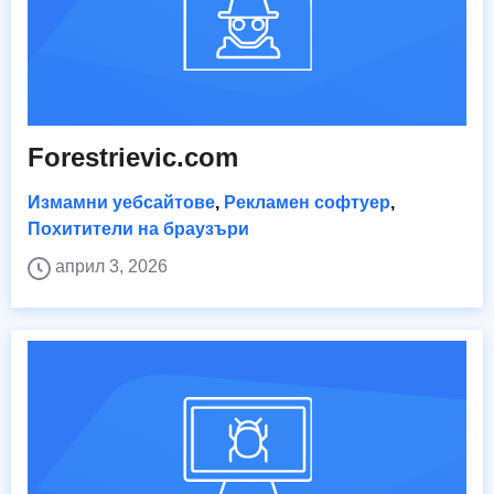
Forestrievic.com
Измамни уебсайтове
,
Рекламен софтуер
,
Похитители на браузъри
април 3, 2026