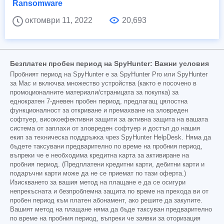
Ransomware
октомври 11, 2022
20,693
Безплатен пробен период на SpyHunter: Важни условия
Пробният период на SpyHunter е за SpyHunter Pro или SpyHunter
за Mac и включва множество устройства (както е посочено в
промоционалните материали/страницата за покупка) за
еднократен 7-дневен пробен период, предлагащ цялостна
функционалност за откриване и премахване на зловреден
софтуер, високоефективни защити за активна защита на вашата
система от заплахи от зловреден софтуер и достъп до нашия
екип за техническа поддръжка чрез SpyHunter HelpDesk. Няма да
бъдете таксувани предварително по време на пробния период,
въпреки че е необходима кредитна карта за активиране на
пробния период. (Предплатени кредитни карти, дебитни карти и
подаръчни карти може да не се приемат по тази оферта.)
Изискването за вашия метод на плащане е да се осигури
непрекъсната и безпроблемна защита по време на прехода ви от
пробен период към платен абонамент, ако решите да закупите.
Вашият метод на плащане няма да бъде таксуван предварително
по време на пробния период, въпреки че заявки за оторизация