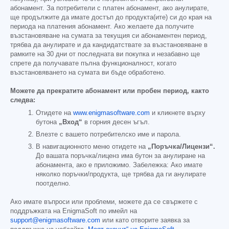
абонамент. За потребители с платен абонамент, ако анулирате,
ще продължите да имате достъп до продукта(ите) си до края на
периода на платения абонамент. Ако желаете да получите
възстановяване на сумата за текущия си абонаментен период,
трябва да анулирате и да кандидатствате за възстановяване в
рамките на 30 дни от последната ви покупка и незабавно ще
спрете да получавате пълна функционалност, когато
възстановяването на сумата ви бъде обработено.
Можете да прекратите абонамент или пробен период, както
следва:
Отидете на
www.enigmasoftware.com
и кликнете върху
бутона
„Вход“
в горния десен ъгъл.
Влезте с вашето потребителско име и парола.
В навигационното меню отидете на
„Поръчка/Лицензи“.
До вашата поръчка/лиценз има бутон за анулиране на
абонамента, ако е приложимо. Забележка: Ако имате
няколко поръчки/продукта, ще трябва да ги анулирате
поотделно.
Ако имате въпроси или проблеми, можете да се свържете с
поддръжката на EnigmaSoft по имейл на
support@enigmasoftware.com
или като отворите заявка за