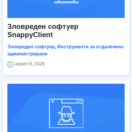
Зловреден софтуер
SnappyClient
Зловреден софтуер
,
Инструменти за отдалечено
администриране
април 9, 2026