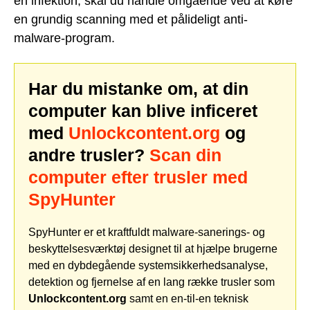
en infektion, skal du handle omgående ved at køre
en grundig scanning med et pålideligt anti-
malware-program.
Har du mistanke om, at din
computer kan blive inficeret
med
Unlockcontent.org
og
andre trusler?
Scan din
computer efter trusler med
SpyHunter
SpyHunter er et kraftfuldt malware-sanerings- og
beskyttelsesværktøj designet til at hjælpe brugerne
med en dybdegående systemsikkerhedsanalyse,
detektion og fjernelse af en lang række trusler som
Unlockcontent.org
samt en en-til-en teknisk