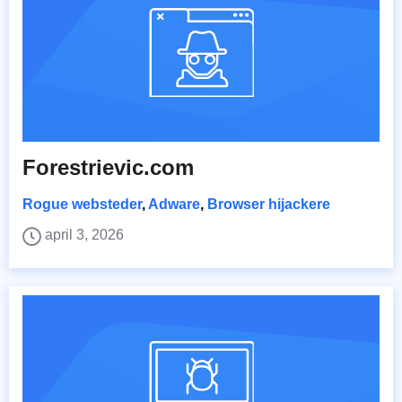
Forestrievic.com
Rogue websteder
,
Adware
,
Browser hijackere
april 3, 2026