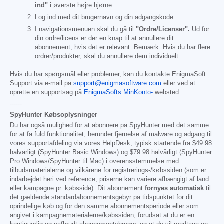
ind"
i øverste højre hjørne.
Log ind med dit brugernavn og din adgangskode.
I navigationsmenuen skal du gå til
"Ordre/Licenser".
Ud for
din ordre/licens er der en knap til at annullere dit
abonnement, hvis det er relevant. Bemærk: Hvis du har flere
ordrer/produkter, skal du annullere dem individuelt.
Hvis du har spørgsmål eller problemer, kan du kontakte EnigmaSoft
Support via e-mail på
support@enigmasoftware.com
eller ved at
oprette en supportsag på
EnigmaSofts MinKonto-
websted.
------
SpyHunter Købsoplysninger
Du har også mulighed for at abonnere på SpyHunter med det samme
for at få fuld funktionalitet, herunder fjernelse af malware og adgang til
vores supportafdeling via vores HelpDesk, typisk startende fra
$49.98
halvårligt (SpyHunter Basic Windows) og
$79.98
halvårligt (SpyHunter
Pro Windows/SpyHunter til Mac) i overensstemmelse med
tilbudsmaterialerne og vilkårene for registrerings-/købssiden (som er
indarbejdet heri ved reference; priserne kan variere afhængigt af land
eller kampagne pr. købsside). Dit abonnement
fornyes automatisk
til
det gældende standardabonnementsgebyr på tidspunktet for dit
oprindelige køb og for den samme abonnementsperiode eller som
angivet i kampagnematerialerne/købssiden, forudsat at du er en