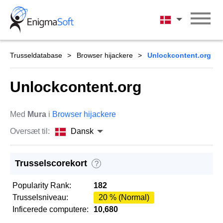
Skip
to
Dansk
content
Trusseldatabase
Browser hijackere
Unlockcontent.org
Unlockcontent.org
Med
Mura
i
Browser hijackere
Oversæt til:
Dansk
Trusselscorekort
?
Popularity Rank:
182
Trusselsniveau:
20 % (Normal)
Inficerede computere:
10,680