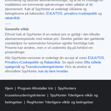
kontinuerlig og uafbrudt abonnementsbruger, og at du vil modtage en
meddelelse om kommende opkrævninger inden udløbet af dit
abonnement. Køb af SpyHunter er underlagt vilkårene og
betingelserne på købssiden,
EULA/TOS
,
privatlivs-/cookiepolitik
og
rabatvilkår
.
------
Generelle vilkår
Ethvert køb af SpyHunter til en nedsat pris er gyldigt i den tilbudte
abonnementsperiode med nedsat pris. Derefter gælder den gældende
standardpris for automatiske fornyelser og/eller fremtidige køb.
Priserne kan ændres, men vi vil underrette dig på forhånd om
prisændringer.
Alle SpyHunter-versioner er underlagt din accept af vores
EULA/TOS
,
Privatlivs-/Cookiepolitik
og
Rabatvilkår
. Se også vores
Ofte stillede
spørgsmål
og
Trusselsvurderingskriterier
. Hvis du ønsker at
afinstallere SpyHunter,
kan du lære hvordan
.
Hjem
Program Afinstaller trin
SpyHunters
trusselsvurderingskriterier
SpyHunter Yderligere vilkår og
betingelser
RegHunter Yderligere vilkår og betingelser