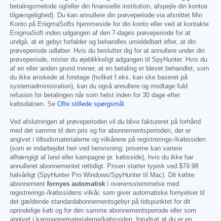
betalingsmetode og/eller din finansielle institution, afspejle din kontos
tilgængelighed). Du kan annullere din prøveperiode via afsnittet Min
Konto på EnigmaSofts hjemmeside for din konto eller ved at kontakte
EnigmaSoft inden udgangen af den 7-dages prøveperiode for at
undgå, at et gebyr forfalder og behandles umiddelbart efter, at din
prøveperiode udløber. Hvis du beslutter dig for at annullere under din
prøveperiode, mister du øjeblikkeligt adgangen til SpyHunter. Hvis du
af en eller anden grund mener, at en betaling er blevet behandlet, som
du ikke ønskede at foretage (hvilket f.eks. kan ske baseret på
systemadministration), kan du også annullere og modtage fuld
refusion for betalingen når som helst inden for 30 dage efter
købsdatoen. Se
Ofte stillede spørgsmål
.
Ved afslutningen af prøveperioden vil du blive faktureret på forhånd
med det samme til den pris og for abonnementsperioden, der er
angivet i tilbudsmaterialerne og vilkårene på registrerings-/købssiden
(som er indarbejdet heri ved henvisning; priserne kan variere
afhængigt af land eller kampagne pr. købsside), hvis du ikke har
annulleret abonnementet rettidigt. Prisen starter typisk ved
$79.98
halvårligt (SpyHunter Pro Windows/SpyHunter til Mac). Dit købte
abonnement
fornyes automatisk
i overensstemmelse med
registrerings-/købssidens vilkår, som giver automatiske fornyelser til
det gældende standardabonnementsgebyr på tidspunktet for dit
oprindelige køb og for den samme abonnementsperiode eller som
angivet i kampagnematerialerne/købssiden, forudsat at du er en