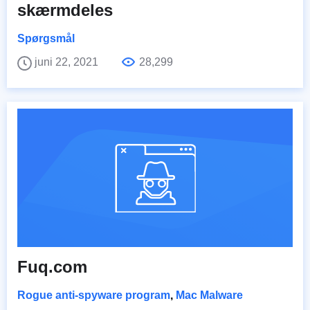
skærmdeles
Spørgsmål
juni 22, 2021
28,299
Fuq.com
Rogue anti-spyware program
,
Mac Malware