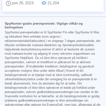
juni 26, 2023
21,204
SpyHunter gratis prøveperiode: Vigtige vilkår og
betingelser
SpyHunter-prøveperioden er til SpyHunter Pro eller SpyHunter til Mac
og inkluderer flere enheder (som angivet i
reklamematerialet/købssiden) i en engangs 7-dages prøveperiode, der
tilbyder omfattende malware-detektion og -fjernelsesfunktionalitet,
højtydende beskyttelsessystemer til aktivt at beskytte dit system
mod malware-trusler og adgang til vores tekniske supportteam via
SpyHunter HelpDesk. Du vil ikke blive opkrævet på forhånd i
prøveperioden, selvom et kreditkort er påkrævet for at aktivere
prøveperioden. (Forudbetalte kreditkort, betalingskort og gavekort
accepteres muligvis ikke under dette tilbud.) Kravet til din
betalingsmetode er at hjælpe med at sikre kontinuerlig, uafbrudt
sikkerhedsbeskyttelse under din overgang fra en prøveperiode til et
betalt abonnement, hvis du beslutter dig for at købe. Din
betalingsmetode vil ikke blive opkrævet et beløb på forhånd under
prøveperioden, selvom godkendelsesanmodninger kan sendes til din
finansielle institution for at bekræfte, at din betalingsmetode er gyldig
(sådanne godkendelsesanmodninger er ikke anmodninger om
opkrævninger eller gebyrer fra EnigmaSoft, men kan, afhængigt af din