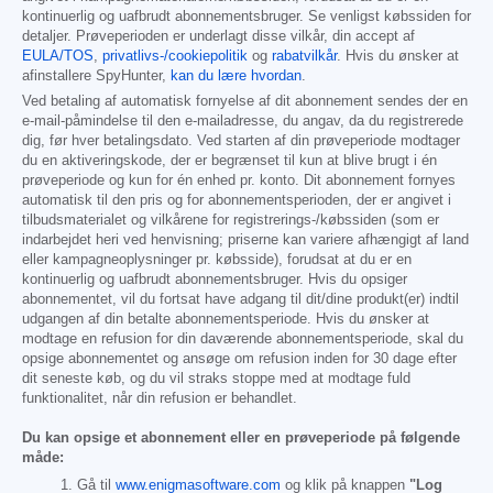
kontinuerlig og uafbrudt abonnementsbruger. Se venligst købssiden for
detaljer. Prøveperioden er underlagt disse vilkår, din accept af
EULA/TOS
,
privatlivs-/cookiepolitik
og
rabatvilkår
. Hvis du ønsker at
afinstallere SpyHunter,
kan du lære hvordan
.
Ved betaling af automatisk fornyelse af dit abonnement sendes der en
e-mail-påmindelse til den e-mailadresse, du angav, da du registrerede
dig, før hver betalingsdato. Ved starten af din prøveperiode modtager
du en aktiveringskode, der er begrænset til kun at blive brugt i én
prøveperiode og kun for én enhed pr. konto. Dit abonnement fornyes
automatisk til den pris og for abonnementsperioden, der er angivet i
tilbudsmaterialet og vilkårene for registrerings-/købssiden (som er
indarbejdet heri ved henvisning; priserne kan variere afhængigt af land
eller kampagneoplysninger pr. købsside), forudsat at du er en
kontinuerlig og uafbrudt abonnementsbruger. Hvis du opsiger
abonnementet, vil du fortsat have adgang til dit/dine produkt(er) indtil
udgangen af din betalte abonnementsperiode. Hvis du ønsker at
modtage en refusion for din daværende abonnementsperiode, skal du
opsige abonnementet og ansøge om refusion inden for 30 dage efter
dit seneste køb, og du vil straks stoppe med at modtage fuld
funktionalitet, når din refusion er behandlet.
Du kan opsige et abonnement eller en prøveperiode på følgende
måde:
Gå til
www.enigmasoftware.com
og klik på knappen
"Log