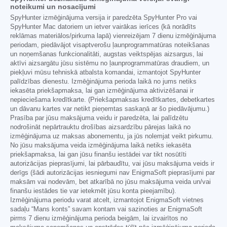
noteikumi un nosacījumi
SpyHunter izmēģinājuma versija ir paredzēta SpyHunter Pro vai
SpyHunter Mac datoriem un ietver vairākas ierīces (kā norādīts
reklāmas materiālos/pirkuma lapā) vienreizējam 7 dienu izmēģinājuma
periodam, piedāvājot visaptverošu ļaunprogrammatūras noteikšanas
un noņemšanas funkcionalitāti, augstas veiktspējas aizsargus, lai
aktīvi aizsargātu jūsu sistēmu no ļaunprogrammatūras draudiem, un
piekļuvi mūsu tehniskā atbalsta komandai, izmantojot SpyHunter
palīdzības dienestu. Izmēģinājuma perioda laikā no jums netiks
iekasēta priekšapmaksa, lai gan izmēģinājuma aktivizēšanai ir
nepieciešama kredītkarte. (Priekšapmaksas kredītkartes, debetkartes
un dāvanu kartes var netikt pieņemtas saskaņā ar šo piedāvājumu.)
Prasība par jūsu maksājuma veidu ir paredzēta, lai palīdzētu
nodrošināt nepārtrauktu drošības aizsardzību pārejas laikā no
izmēģinājuma uz maksas abonementu, ja jūs nolemjat veikt pirkumu.
No jūsu maksājuma veida izmēģinājuma laikā netiks iekasēta
priekšapmaksa, lai gan jūsu finanšu iestādei var tikt nosūtīti
autorizācijas pieprasījumi, lai pārbaudītu, vai jūsu maksājuma veids ir
derīgs (šādi autorizācijas iesniegumi nav EnigmaSoft pieprasījumi par
maksām vai nodevām, bet atkarībā no jūsu maksājuma veida un/vai
finanšu iestādes tie var ietekmēt jūsu konta pieejamību).
Izmēģinājuma periodu varat atcelt, izmantojot EnigmaSoft vietnes
sadaļu “Mans konts” savam kontam vai sazinoties ar EnigmaSoft
pirms 7 dienu izmēģinājuma perioda beigām, lai izvairītos no