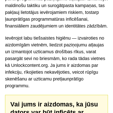
maldinošu taktiku un surogātpasta kampaņas, tas
pakļauj lietotājus ievērojamiem riskiem, tostarp
ļaunprātīgas programmatūras inficēšanai,
finansiāliem zaudējumiem un identitātes zādzībām.
Ievērojot labu tiešsaistes higiēnu — izvairoties no
aizdomīgām vietnēm, liedzot paziņojumu atļaujas
un izmantojot uzticamus drošības rīkus, varat
pasargāt sevi no briesmām, ko rada tādas vietnes
kā Unlockcontent.org. Ja jums ir aizdomas par
infekciju, rīkojieties nekavējoties, veicot rūpīgu
skenēšanu ar uzticamu pretļaunprātīgo
programmu.
Vai jums ir aizdomas, ka jūsu
dators var būt inficēts ar