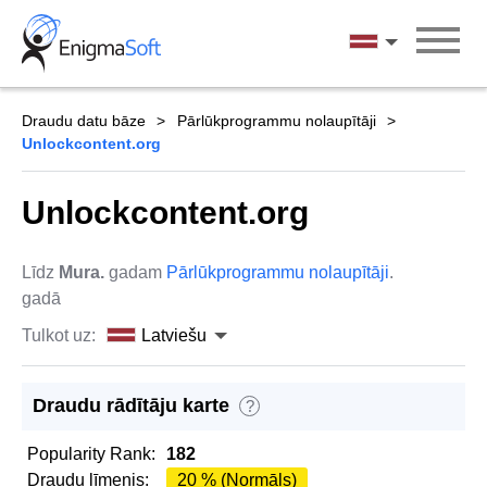
Skip
to
Latviešu
content
Draudu datu bāze
Pārlūkprogrammu nolaupītāji
Unlockcontent.org
Unlockcontent.org
Līdz
Mura.
gadam
Pārlūkprogrammu nolaupītāji
.
gadā
Tulkot uz:
Latviešu
Draudu rādītāju karte
?
Popularity Rank:
182
Draudu līmenis:
20 % (Normāls)