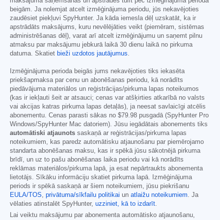
maksājuma saņemšanas un apstrādes tūlīt pēc izmēģinājuma perioda
beigām. Ja nolemjat atcelt izmēģinājuma periodu, jūs nekavējoties
zaudēsiet piekļuvi SpyHunter. Ja kāda iemesla dēļ uzskatāt, ka ir
apstrādāts maksājums, kuru nevēlējāties veikt (piemēram, sistēmas
administrēšanas dēļ), varat arī atcelt izmēģinājumu un saņemt pilnu
atmaksu par maksājumu jebkurā laikā 30 dienu laikā no pirkuma
datuma. Skatiet
bieži uzdotos jautājumus
.
Izmēģinājuma perioda beigās jums nekavējoties tiks iekasēta
priekšapmaksa par cenu un abonēšanas periodu, kā norādīts
piedāvājuma materiālos un reģistrācijas/pirkuma lapas noteikumos
(kas ir iekļauti šeit ar atsauci; cenas var atšķirties atkarībā no valsts
vai akcijas katras pirkuma lapas detaļās), ja neesat savlaicīgi atcēlis
abonementu. Cenas parasti sākas no
$79.98
pusgadā (SpyHunter Pro
Windows/SpyHunter Mac datoriem). Jūsu iegādātais abonements tiks
automātiski atjaunots
saskaņā ar reģistrācijas/pirkuma lapas
noteikumiem, kas paredz automātisku atjaunošanu par piemērojamo
standarta abonēšanas maksu, kas ir spēkā jūsu sākotnējā pirkuma
brīdī, un uz to pašu abonēšanas laika periodu vai kā norādīts
reklāmas materiālos/pirkuma lapā, ja esat nepārtraukts abonementa
lietotājs. Sīkāku informāciju skatiet pirkuma lapā. Izmēģinājuma
periods ir spēkā saskaņā ar šiem noteikumiem, jūsu piekrišanu
EULA/TOS
,
privātuma/sīkfailu politikai
un
atlaižu noteikumiem
. Ja
vēlaties atinstalēt SpyHunter,
uzziniet, kā to izdarīt
.
Lai veiktu maksājumu par abonementa automātisko atjaunošanu,