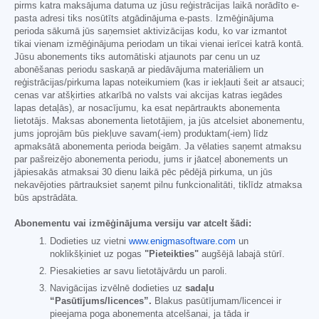
pirms katra maksājuma datuma uz jūsu reģistrācijas laikā norādīto e-
pasta adresi tiks nosūtīts atgādinājuma e-pasts. Izmēģinājuma
perioda sākumā jūs saņemsiet aktivizācijas kodu, ko var izmantot
tikai vienam izmēģinājuma periodam un tikai vienai ierīcei katrā kontā.
Jūsu abonements tiks automātiski atjaunots par cenu un uz
abonēšanas periodu saskaņā ar piedāvājuma materiāliem un
reģistrācijas/pirkuma lapas noteikumiem (kas ir iekļauti šeit ar atsauci;
cenas var atšķirties atkarībā no valsts vai akcijas katras iegādes
lapas detaļās), ar nosacījumu, ka esat nepārtraukts abonementa
lietotājs. Maksas abonementa lietotājiem, ja jūs atcelsiet abonementu,
jums joprojām būs piekļuve savam(-iem) produktam(-iem) līdz
apmaksātā abonementa perioda beigām. Ja vēlaties saņemt atmaksu
par pašreizējo abonementa periodu, jums ir jāatceļ abonements un
jāpiesakās atmaksai 30 dienu laikā pēc pēdējā pirkuma, un jūs
nekavējoties pārtrauksiet saņemt pilnu funkcionalitāti, tiklīdz atmaksa
būs apstrādāta.
Abonementu vai izmēģinājuma versiju var atcelt šādi:
Dodieties uz vietni
www.enigmasoftware.com
un
noklikšķiniet uz pogas
"Pieteikties"
augšējā labajā stūrī.
Piesakieties ar savu lietotājvārdu un paroli.
Navigācijas izvēlnē dodieties uz
sadaļu
“Pasūtījums/licences”.
Blakus pasūtījumam/licencei ir
pieejama poga abonementa atcelšanai, ja tāda ir