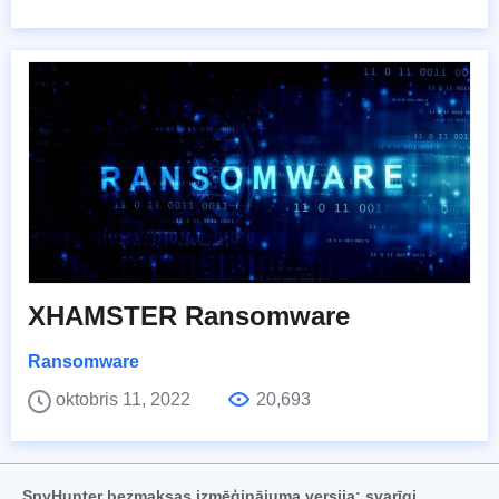
XHAMSTER Ransomware
Ransomware
oktobris 11, 2022
20,693
SpyHunter bezmaksas izmēģinājuma versija: svarīgi