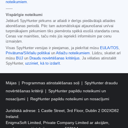
noteikumiem
.
------
Vispārīgie noteikumi
Jebkurš SpyHunter pirkums ar atlaidi ir derīgs piedāvātajā atlaides
abonēšanas periodā. Pēc tam automātiskajai atjaunošanai un/vai
turpmākajiem pirkumiem tiks piemērota spēkā esošā standarta cena.
Cenas var mainīties, taču mēs jūs iepriekš informēsim par cenu
izmaiņām.
Visas SpyHunter versijas ir pieejamas, ja piekrītat mūsu
EULA/TOS
,
Privātuma/Sīkfailu politikai
un
Atlaižu noteikumiem
. Lūdzu, skatiet arī
mūsu
BUJ
un
Draudu novērtēšanas kritērijus
. Ja vēlaties atinstalēt
SpyHunter,
uzziniet, kā to izdarīt
.
Mājas
Programmas atinstalēšanas soļi
SpyHunter draudu
novērtēšanas kritēriji
SpyHunter papildu noteikumi un
nosacījumi
RegHunter papildu noteikumi un nosacījumi
Juridiskā adrese: 1 Castle Street, 3rd Floor, Dublin 2 D02XD82
Ireland.
EnigmaSoft Limited, Private Company Limited ar akcijām,