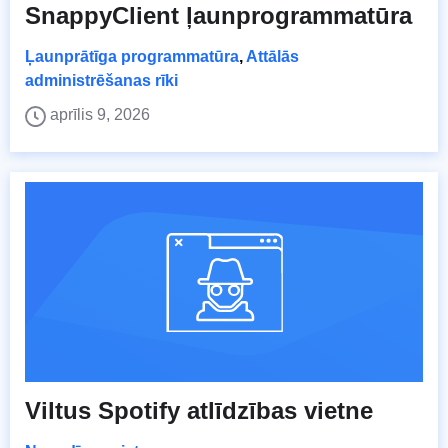
SnappyClient ļaunprogrammatūra
Ļaunprātīga programmatūra
,
Attālās
administrēšanas rīki
aprīlis 9, 2026
Viltus Spotify atlīdzības vietne