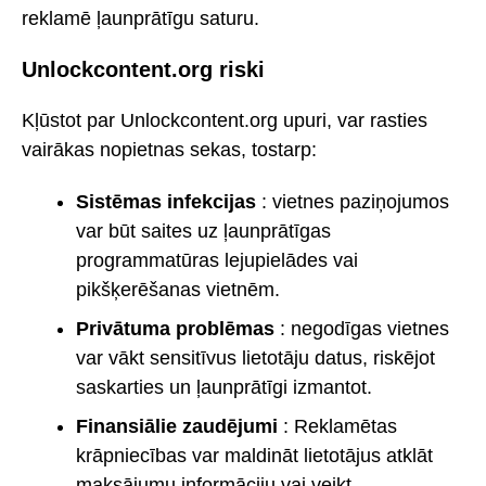
reklamē ļaunprātīgu saturu.
Unlockcontent.org riski
Kļūstot par Unlockcontent.org upuri, var rasties
vairākas nopietnas sekas, tostarp:
Sistēmas infekcijas
: vietnes paziņojumos
var būt saites uz ļaunprātīgas
programmatūras lejupielādes vai
pikšķerēšanas vietnēm.
Privātuma problēmas
: negodīgas vietnes
var vākt sensitīvus lietotāju datus, riskējot
saskarties un ļaunprātīgi izmantot.
Finansiālie zaudējumi
: Reklamētas
krāpniecības var maldināt lietotājus atklāt
maksājumu informāciju vai veikt