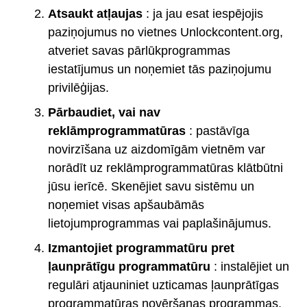
Atsaukt atļaujas
: ja jau esat iespējojis
paziņojumus no vietnes Unlockcontent.org,
atveriet savas pārlūkprogrammas
iestatījumus un noņemiet tās paziņojumu
privilēģijas.
Pārbaudiet, vai nav
reklāmprogrammatūras
: pastāvīga
novirzīšana uz aizdomīgām vietnēm var
norādīt uz reklāmprogrammatūras klātbūtni
jūsu ierīcē. Skenējiet savu sistēmu un
noņemiet visas apšaubāmās
lietojumprogrammas vai paplašinājumus.
Izmantojiet programmatūru pret
ļaunprātīgu programmatūru
: instalējiet un
regulāri atjauniniet uzticamas ļaunprātīgas
programmatūras novēršanas programmas,