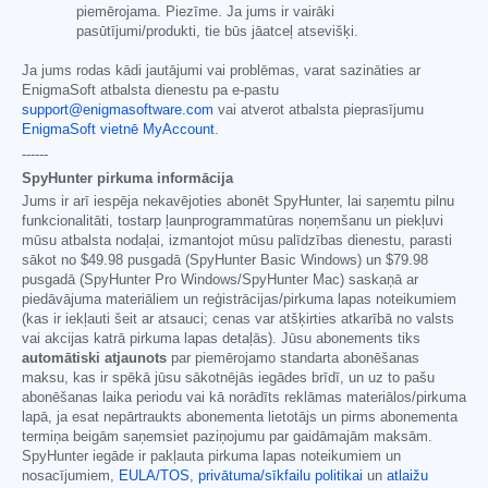
piemērojama. Piezīme. Ja jums ir vairāki
pasūtījumi/produkti, tie būs jāatceļ atsevišķi.
Ja jums rodas kādi jautājumi vai problēmas, varat sazināties ar
EnigmaSoft atbalsta dienestu pa e-pastu
support@enigmasoftware.com
vai atverot atbalsta pieprasījumu
EnigmaSoft vietnē MyAccount
.
------
SpyHunter pirkuma informācija
Jums ir arī iespēja nekavējoties abonēt SpyHunter, lai saņemtu pilnu
funkcionalitāti, tostarp ļaunprogrammatūras noņemšanu un piekļuvi
mūsu atbalsta nodaļai, izmantojot mūsu palīdzības dienestu, parasti
sākot no
$49.98
pusgadā (SpyHunter Basic Windows) un
$79.98
pusgadā (SpyHunter Pro Windows/SpyHunter Mac) saskaņā ar
piedāvājuma materiāliem un reģistrācijas/pirkuma lapas noteikumiem
(kas ir iekļauti šeit ar atsauci; cenas var atšķirties atkarībā no valsts
vai akcijas katrā pirkuma lapas detaļās). Jūsu abonements tiks
automātiski atjaunots
par piemērojamo standarta abonēšanas
maksu, kas ir spēkā jūsu sākotnējās iegādes brīdī, un uz to pašu
abonēšanas laika periodu vai kā norādīts reklāmas materiālos/pirkuma
lapā, ja esat nepārtraukts abonementa lietotājs un pirms abonementa
termiņa beigām saņemsiet paziņojumu par gaidāmajām maksām.
SpyHunter iegāde ir pakļauta pirkuma lapas noteikumiem un
nosacījumiem,
EULA/TOS
,
privātuma/sīkfailu politikai
un
atlaižu