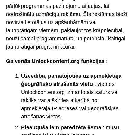
pārlūkprogrammas paziņojumu atļaujas, lai
nodrošinātu uzmācīgu reklāmu. Šīs reklāmas bieži
novirza lietotājus uz apšaubāmām vai
ļaunprātīgām vietnēm, pakļaujot tos krāpniecībai,
neuzticamai programmatūrai un potenciāli kaitīgai
ļaunprātīgai programmatūrai.
Galvenās Unlockcontent.org funkcijas
:
Uzvedība, pamatojoties uz apmeklētāja
ģeogrāfisko atrašanās vietu
: vietnes
Unlockcontent.org izmantotais saturs vai
taktika var atšķirties atkarībā no
apmeklētāja IP adreses vai ģeogrāfiskās
atrašanās vietas.
Pieaugušajiem paredzēta ēsma
: mūsu