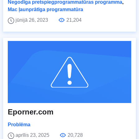
Negodīga pretspiegprogrammatūras programma
,
Mac ļaunprātīga programmatūra
jūnijā 26, 2023
21,204
Eporner.com
Problēma
aprīlis 23, 2025
20,728