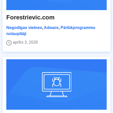
Forestrievic.com
Negodīgas vietnes
,
Adware
,
Pārlūkprogrammu
nolaupītāji
aprīlis 3, 2026