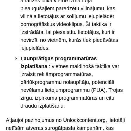
analīzes laikā vietne izmantoja
pieaugušajiem paredzētu vilinājumu, kas
vilināja lietotājus ar solījumu lejupielādēt
pornogrāfiskus videoklipus. Šī taktika ir
izstrādāta, lai piesaistītu lietotājus, kuri ir
novirzīti no vietnēm, kurās tiek piedāvātas
lejupielādes.
Ļaunprātīgas programmatūras
izplatīšana
: vietnes maldinošā taktika var
izraisīt reklāmprogrammatūras,
pārlūkprogrammu nolaupītāju, potenciāli
nevēlamu lietojumprogrammu (PUA), Trojas
zirgu, izpirkuma programmatūras un citu
draudu izplatīšanu.
Atļaujot paziņojumus no Unlockcontent.org, lietotāji
netīšām atveras surogātpasta kampaņām, kas