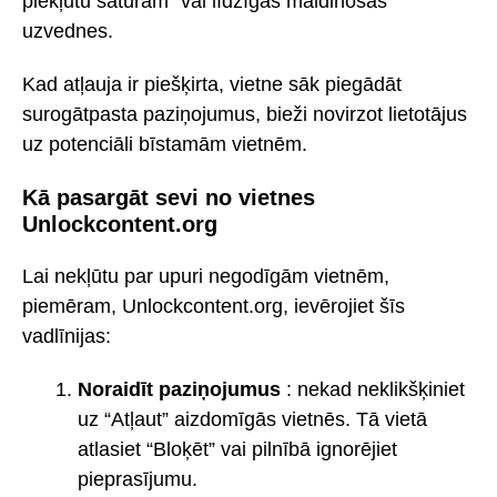
piekļūtu saturam” vai līdzīgas maldinošas
uzvednes.
Kad atļauja ir piešķirta, vietne sāk piegādāt
surogātpasta paziņojumus, bieži novirzot lietotājus
uz potenciāli bīstamām vietnēm.
Kā pasargāt sevi no vietnes
Unlockcontent.org
Lai nekļūtu par upuri negodīgām vietnēm,
piemēram, Unlockcontent.org, ievērojiet šīs
vadlīnijas:
Noraidīt paziņojumus
: nekad neklikšķiniet
uz “Atļaut” aizdomīgās vietnēs. Tā vietā
atlasiet “Bloķēt” vai pilnībā ignorējiet
pieprasījumu.