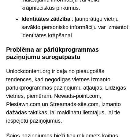
krāpnieciskus pirkumus.
Identitātes zādzība
: ļaunprātīgu vietņu
savākto personisko informāciju var izmantot
identitātes krāpšanai.
Problēma ar pārlūkprogrammas
paziņojumu surogātpastu
Unlockcontent.org ir daļa no pieaugošās
tendences, kad negodīgas vietnes izmanto
pārlūkprogrammas paziņojumu atļaujas. Līdzīgas
vietnes, piemēram, Newads-point.com,
Plestawn.com un Streamads-site.com, izmanto
dažādas taktikas, lai maldinātu lietotājus, lai tie
iespējotu paziņojumus.
Šajos paziņojumos bieži tiek reklamēts kaitīgs