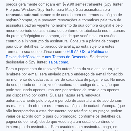
preços geralmente começam em
$79.98
semestralmente (SpyHunter
Pro para Windows/SpyHunter para Mac). Sua assinatura será
renovada automaticamente
de acordo com os termos da página de
registro/compra, que preveem renovações automáticas pela taxa de
assinatura padrão vigente no momento da sua compra original e pelo
mesmo período de assinatura ou conforme estabelecido nos materiais
da promoção/página de compra, desde que você seja um usuário
contínuo e ininterrupto da assinatura. Consulte a página de compra
para obter detalhes. O período de avaliação está sujeito a estes
Termos, à sua concordância com
o EULA/TOS
,
à Política de
Privacidade/Cookies
e
aos Termos de Desconto
. Se desejar
desinstalar o SpyHunter,
saiba como
.
Para o pagamento da renovação automática da sua assinatura, um
lembrete por e-mail será enviado para o endereço de e-mail fornecido
no momento do cadastro, antes de cada data de pagamento. No início
do seu período de teste, você receberá um código de ativação que
pode ser usado apenas uma vez por período de teste e em apenas
um dispositivo por conta. Sua assinatura será renovada
automaticamente pelo preço e período de assinatura, de acordo com
os materiais da oferta e os termos da página de cadastro/compra (que
são incorporados a este documento por referência; os preços podem
variar de acordo com o país ou promoção, conforme os detalhes da
página de compra), desde que você seja um usuário contínuo e
ininterrupto da assinatura. Para usuários com assinatura paga, em