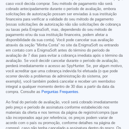
caso você decida comprar. Seu método de pagamento não será
cobrado antecipadamente durante o período de avaliação, embora
solicitações de autorização possam ser enviadas à sua instituição
financeira para verificar a validade do seu método de pagamento
(essas solicitações de autorização não são solicitações de cobrança
ou taxas pela EnigmaSoft, mas, dependendo do seu método de
pagamento e/ou da sua instituição financeira, podem afetar a
disponibilidade da sua conta). Você pode cancelar sua avaliação
através da seção "Minha Conta" no site da EnigmaSoft ou entrando
em contato com a EnigmaSoft antes do término do período de
avaliação de 7 dias para evitar a cobrança imediata após o término da
avaliação. Se você decidir cancelar durante o período de avaliação,
perderá imediatamente o acesso ao SpyHunter. Se, por algum motivo,
você acreditar que uma cobrança indevida foi efetuada (o que pode
ocorrer devido a problemas de administração do sistema, por
exemplo), você também poderá cancelar e receber um reembolso
integral a qualquer momento dentro de 30 dias a partir da data da
compra. Consulte as
Perguntas Frequentes
.
Ao final do período de avaliação, você será cobrado imediatamente
pelo preço e período de assinatura conforme estabelecido nos
materiais da oferta e nos termos da página de registro/compra (que
são incorporados aqui por referência; os preços podem variar de
acordo com o país ou promoção, conforme detalhes na página de
compra), caso não tenha cancelado a assinatura dentro do prazo. Os