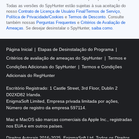
Todas as versões do SpyHunter estão sujeitas à sua aceitação do
nosso
Contrato de Licença de Usuário Final/Termos de Serviço
,
Política de Privacidade/Cookies
e
Termos de Desconto
. Consulte
também nossas
Perguntas Frequentes
e
Critérios de Avaliação de
Ameaças
. Se desejar desinstalar o SpyHunter,
saiba como
.
Página Inicial
Etapas de Desinstalação do Programa
Critérios de avaliação de ameaças do SpyHunter
Termos e
Condições Adicionais do SpyHunter
Termos e Condições
Adicionais do RegHunter
Escritório Registrado: 1 Castle Street, 3rd Floor, Dublin 2
D02XD82 Irlanda.
EnigmaSoft Limited, Empresa privada limitada por ações,
Número de registro da empresa 597114.
Mac e MacOS são marcas comerciais da Apple Inc., registradas
nos EUA e em outros países.
Direitos Autorais 2016-
2025
. EnigmaSoft Ltd. Todos os Direitos