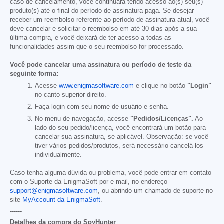
caso de cancelamento, você continuará tendo acesso ao(s) seu(s)
produto(s) até o final do período de assinatura paga. Se desejar
receber um reembolso referente ao período de assinatura atual, você
deve cancelar e solicitar o reembolso em até 30 dias após a sua
última compra, e você deixará de ter acesso a todas as
funcionalidades assim que o seu reembolso for processado.
Você pode cancelar uma assinatura ou período de teste da
seguinte forma:
Acesse
www.enigmasoftware.com
e clique no botão
"Login"
no canto superior direito.
Faça login com seu nome de usuário e senha.
No menu de navegação, acesse
"Pedidos/Licenças".
Ao
lado do seu pedido/licença, você encontrará um botão para
cancelar sua assinatura, se aplicável. Observação: se você
tiver vários pedidos/produtos, será necessário cancelá-los
individualmente.
Caso tenha alguma dúvida ou problema, você pode entrar em contato
com o Suporte da EnigmaSoft por e-mail, no endereço
support@enigmasoftware.com
, ou abrindo um chamado de suporte no
site
MyAccount da EnigmaSoft
.
------
Detalhes da compra do SpyHunter