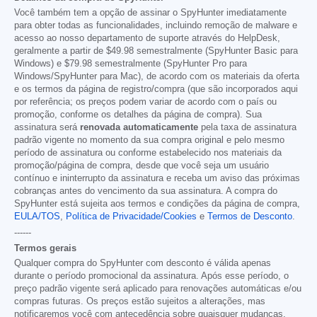
Você também tem a opção de assinar o SpyHunter imediatamente
para obter todas as funcionalidades, incluindo remoção de malware e
acesso ao nosso departamento de suporte através do HelpDesk,
geralmente a partir de
$49.98
semestralmente (SpyHunter Basic para
Windows) e
$79.98
semestralmente (SpyHunter Pro para
Windows/SpyHunter para Mac), de acordo com os materiais da oferta
e os termos da página de registro/compra (que são incorporados aqui
por referência; os preços podem variar de acordo com o país ou
promoção, conforme os detalhes da página de compra). Sua
assinatura será
renovada automaticamente
pela taxa de assinatura
padrão vigente no momento da sua compra original e pelo mesmo
período de assinatura ou conforme estabelecido nos materiais da
promoção/página de compra, desde que você seja um usuário
contínuo e ininterrupto da assinatura e receba um aviso das próximas
cobranças antes do vencimento da sua assinatura. A compra do
SpyHunter está sujeita aos termos e condições da página de compra,
EULA/TOS
,
Política de Privacidade/Cookies
e
Termos de Desconto
.
------
Termos gerais
Qualquer compra do SpyHunter com desconto é válida apenas
durante o período promocional da assinatura. Após esse período, o
preço padrão vigente será aplicado para renovações automáticas e/ou
compras futuras. Os preços estão sujeitos a alterações, mas
notificaremos você com antecedência sobre quaisquer mudanças.