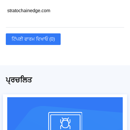
stratochainedge.com
ਟਿੱਪਣੀ ਫਾਰਮ ਦਿਖਾਓ (0)
ਪ੍ਰਚਲਿਤ