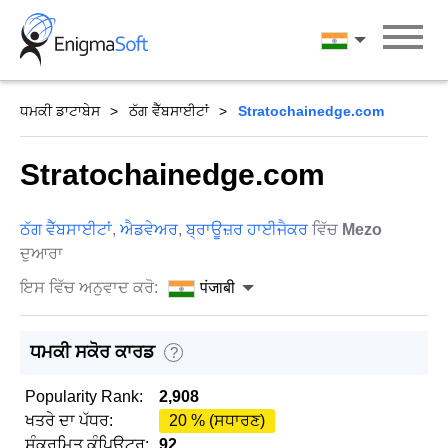
Skip
to
पंजाबी
content
ਧਮਕੀ ਡਾਟਾਬੇਸ
ਠੱਗ ਵੈੱਬਸਾਈਟਾਂ
Stratochainedge.com
Stratochainedge.com
ਠੱਗ ਵੈੱਬਸਾਈਟਾਂ
,
ਐਡਵੇਅਰ
,
ਬ੍ਰਾਊਜ਼ਰ ਹਾਈਜੈਕਰ
ਵਿੱਚ
Mezo
ਦੁਆਰਾ
ਇਸ ਵਿੱਚ ਅਨੁਵਾਦ ਕਰੋ:
पंजाबी
ਧਮਕੀ ਸਕੋਰ ਕਾਰਡ
?
Popularity Rank:
2,908
ਖਤਰੇ ਦਾ ਪੱਧਰ:
20 % (ਸਧਾਰਣ)
ਸੰਕਰਮਿਤ ਕੰਪਿਊਟਰ:
92