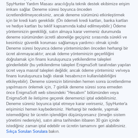
SpyHunter Yardım Masası aracılığıyla teknik destek ekibimize erişim
imkanı sağlar. Deneme süresi boyunca önceden
ücretlendirilmeyeceksiniz, ancak deneme sürümünü etkinleştirmek
için bir kredi kartı gereklidir. (Ön ödemeli kredi kartları, banka kartları
ve hediye kartları bu teklif kapsamında kabul edilmeyebilir.) Ödeme
yönteminizin gerekliliği, satın almaya karar vermeniz durumunda
deneme sürümünden ücretli aboneliğe geçişiniz sırasında sürekli ve
kesintisiz güvenlik koruması sağlamaya yardımcı olmak içindir.
Deneme süresi boyunca ödeme yönteminizden önceden herhangi bir
ücret alınmayacaktır; ancak ödeme yönteminizin geçerliliğini
doğrulamak için finans kuruluşunuza yetkilendirme talepleri
gönderilebilir (bu yetkilendirme talepleri EnigmaSoft tarafından yapılan
ücret veya masraf talepleri değildir, ancak ödeme yönteminiz ve/veya
finans kuruluşunuza bağlı olarak hesabınızın kullanılabilirliğini
etkileyebilir). Deneme sürenizin bitiminden hemen sonra ücretlendirme
yapılmasını önlemek için, 7 günlük deneme süresi sona ermeden
önce EnigmaSoft web sitesindeki "Hesabım" bölümünden veya
EnigmaSoft ile iletişime geçerek denemenizi iptal edebilirsiniz.
Deneme süreniz boyunca iptal etmeye karar verirseniz, SpyHunter'a
erişiminizi hemen kaybedersiniz. Herhangi bir nedenle, yapmak
istemediğiniz bir ücretin işlendiğini düşünüyorsanız (örneğin sistem
yönetimi nedeniyle), satın alma tarihinden itibaren 30 gün içinde
istediğiniz zaman iptal edebilir ve ücretin tamamını geri alabilirsiniz.
Sıkça Sorulan Sorulara
bakın.