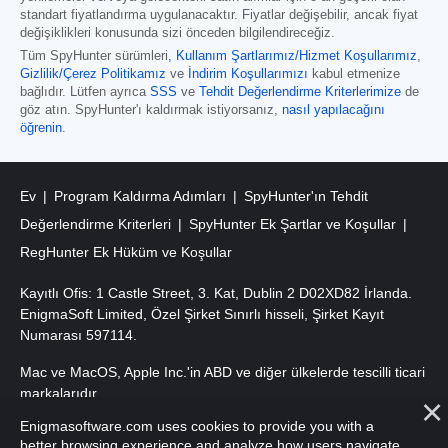
standart fiyatlandırma uygulanacaktır. Fiyatlar değişebilir, ancak fiyat
değişiklikleri konusunda sizi önceden bilgilendireceğiz.
Tüm SpyHunter sürümleri
,
Kullanım Şartlarımız/Hizmet Koşullarımız
,
Gizlilik/Çerez Politikamız
ve
İndirim Koşullarımızı
kabul etmenize
bağlıdır. Lütfen ayrıca
SSS
ve
Tehdit Değerlendirme Kriterlerimize
de
göz atın. SpyHunter'ı kaldırmak istiyorsanız,
nasıl yapılacağını
öğrenin
.
Ev
Program Kaldırma Adımları
SpyHunter'ın Tehdit
Değerlendirme Kriterleri
SpyHunter Ek Şartlar ve Koşullar
RegHunter Ek Hüküm ve Koşullar
Kayıtlı Ofis: 1 Castle Street, 3. Kat, Dublin 2 D02XD82 İrlanda.
EnigmaSoft Limited, Özel Şirket Sınırlı hisseli, Şirket Kayıt
Numarası 597114.
Mac ve MacOS, Apple Inc.'in ABD ve diğer ülkelerde tescilli ticari
markalarıdır.
Enigmasoftware.com uses cookies to provide you with a
Telif Hakkı 2016-
2026
. EnigmaSoft Ltd. Tüm Hakları Saklıdır.
better browsing experience and analyze how users navigate