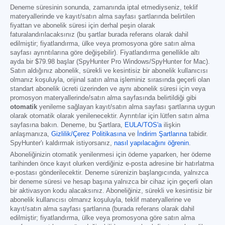
Deneme süresinin sonunda, zamanında iptal etmediyseniz, teklif
materyallerinde ve kayıt/satın alma sayfası şartlarında belirtilen
fiyattan ve abonelik süresi için derhal peşin olarak
faturalandırılacaksınız (bu şartlar burada referans olarak dahil
edilmiştir; fiyatlandırma, ülke veya promosyona göre satın alma
sayfası ayrıntılarına göre değişebilir). Fiyatlandırma genellikle altı
ayda bir
$79.98
başlar (SpyHunter Pro Windows/SpyHunter for Mac).
Satın aldığınız abonelik, sürekli ve kesintisiz bir abonelik kullanıcısı
olmanız koşuluyla, orijinal satın alma işleminiz sırasında geçerli olan
standart abonelik ücreti üzerinden ve aynı abonelik süresi için veya
promosyon materyallerinde/satın alma sayfasında belirtildiği gibi
otomatik
yenileme sağlayan kayıt/satın alma sayfası şartlarına uygun
olarak otomatik olarak yenilenecektir. Ayrıntılar için lütfen satın alma
sayfasına bakın. Deneme, bu Şartlara,
EULA/TOS'a
ilişkin
anlaşmanıza,
Gizlilik/Çerez Politikasına
ve
İndirim Şartlarına
tabidir.
SpyHunter'ı kaldırmak istiyorsanız,
nasıl yapılacağını öğrenin
.
Aboneliğinizin otomatik yenilenmesi için ödeme yaparken, her ödeme
tarihinden önce kayıt olurken verdiğiniz e-posta adresine bir hatırlatma
e-postası gönderilecektir. Deneme sürenizin başlangıcında, yalnızca
bir deneme süresi ve hesap başına yalnızca bir cihaz için geçerli olan
bir aktivasyon kodu alacaksınız. Aboneliğiniz, sürekli ve kesintisiz bir
abonelik kullanıcısı olmanız koşuluyla, teklif materyallerine ve
kayıt/satın alma sayfası şartlarına (burada referans olarak dahil
edilmiştir; fiyatlandırma, ülke veya promosyona göre satın alma