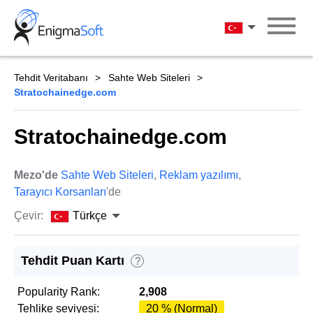
Skip
to
Türkçe
content
Tehdit Veritabanı
Sahte Web Siteleri
Stratochainedge.com
Stratochainedge.com
Mezo'de
Sahte Web Siteleri
,
Reklam yazılımı
,
Tarayıcı Korsanları
'de
Çevir:
Türkçe
Tehdit Puan Kartı
?
Popularity Rank:
2,908
Tehlike seviyesi:
20 % (Normal)