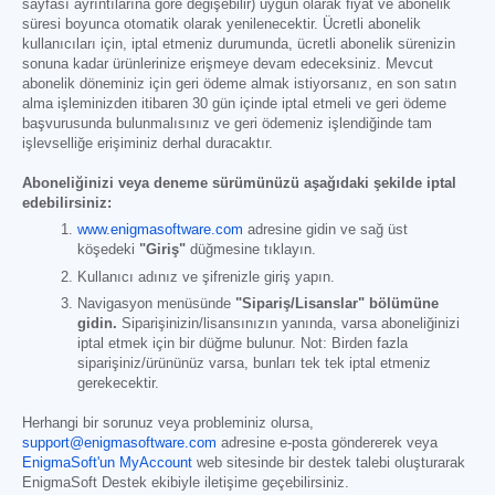
sayfası ayrıntılarına göre değişebilir) uygun olarak fiyat ve abonelik
süresi boyunca otomatik olarak yenilenecektir. Ücretli abonelik
kullanıcıları için, iptal etmeniz durumunda, ücretli abonelik sürenizin
sonuna kadar ürünlerinize erişmeye devam edeceksiniz. Mevcut
abonelik döneminiz için geri ödeme almak istiyorsanız, en son satın
alma işleminizden itibaren 30 gün içinde iptal etmeli ve geri ödeme
başvurusunda bulunmalısınız ve geri ödemeniz işlendiğinde tam
işlevselliğe erişiminiz derhal duracaktır.
Aboneliğinizi veya deneme sürümünüzü aşağıdaki şekilde iptal
edebilirsiniz:
www.enigmasoftware.com
adresine gidin ve sağ üst
köşedeki
"Giriş"
düğmesine tıklayın.
Kullanıcı adınız ve şifrenizle giriş yapın.
Navigasyon menüsünde
"Sipariş/Lisanslar" bölümüne
gidin.
Siparişinizin/lisansınızın yanında, varsa aboneliğinizi
iptal etmek için bir düğme bulunur. Not: Birden fazla
siparişiniz/ürününüz varsa, bunları tek tek iptal etmeniz
gerekecektir.
Herhangi bir sorunuz veya probleminiz olursa,
support@enigmasoftware.com
adresine e-posta göndererek veya
EnigmaSoft'un MyAccount
web sitesinde bir destek talebi oluşturarak
EnigmaSoft Destek ekibiyle iletişime geçebilirsiniz.