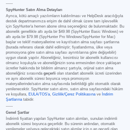
------
SpyHunter Satın Alma Detayları
Ayrıca, kötü amaçlı yazılımların kaldırılması ve HelpDesk aracılığıyla
destek departmanımıza erişim de dahil olmak üzere tam işlevsellik
için SpyHunter'a hemen abone olma seçeneğiniz de bulunmaktadır. Bu
abonelik genellikle altı ayda bir
$49.98
(SpyHunter Basic Windows) ve
altı ayda bir
$79.98
(SpyHunter Pro Windows/SpyHunter for Mac)
başlar ve teklif materyallerine ve kayıt/satın alma sayfası şartlarına
(burada referans olarak dahil edilmiştir; fiyatlandırma, ülke veya
promosyona göre satın alma sayfası ayrıntılarına göre değişebilir)
uygun olarak yapılır. Aboneliğiniz, kesintisiz bir abonelik kullanıcısı
olmanız koşuluyla ve aboneliğinizin sona ermesinden önce yaklaşan
ücretler hakkında bir bildirim almanız şartıyla, orijinal satın alma
aboneliğiniz sırasında
geçerli
olan standart abonelik ücreti üzerinden
ve aynı abonelik süresi boyunca veya promosyon
materyallerinde/satın alma sayfasında belirtildiği gibi otomatik olarak
yenilenecektir. SpyHunter satın alımı, satın alma sayfasındaki hüküm
ve koşullara,
EULA/TOS'a
,
Gizlilik/Çerez Politikasına
ve
İndirim
Şartlarına
tabidir.
------
Genel Şartlar
İndirimli fiyattan yapılan SpyHunter satın alımları, sunulan indirimli
abonelik süresi boyunca geçerlidir. Bu sürenin ardından, otomatik
yenilemeler ve/veya gelecekteki satın alımlar için o an geçerli olan