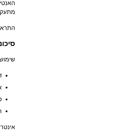
מתעקשו
התראות
סיכונ
שימוש בהתראות מ-nedge.com
ד
א
פ
ה
אינטרא