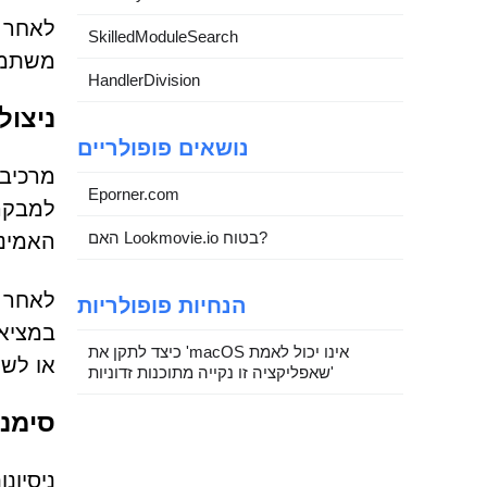
לאחר 
SkilledModuleSearch
משתמשי
HandlerDivision
ניצול לר
נושאים פופולריים
Eporner.com
למבקרי
האם Lookmovie.io בטוח?
האמינות, הדף מצי
לאחר ש
הנחיות פופולריות
במציאו
כיצד לתקן את 'macOS אינו יכול לאמת
או לש
שאפליקציה זו נקייה מתוכנות זדוניות'
סימני א
ניסיונות CAPTCHA מזויפים חולקים לעיתים קרובות מספר דגלים 