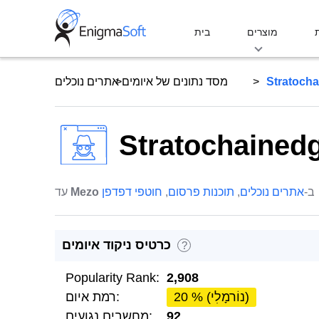
Skip
to
מוצרים
בית
content
Stratoch
מסד נתונים של איומים
אתרים נוכלים
Stratochained
ב-
אתרים נוכלים
,
תוכנות פרסום
,
חוטפי דפדפן
Mezo
עד
כרטיס ניקוד איומים
?
Popularity Rank:
2,908
20 % (נוֹרמָלִי)
רמת איום:
92
מחשבים נגועים: