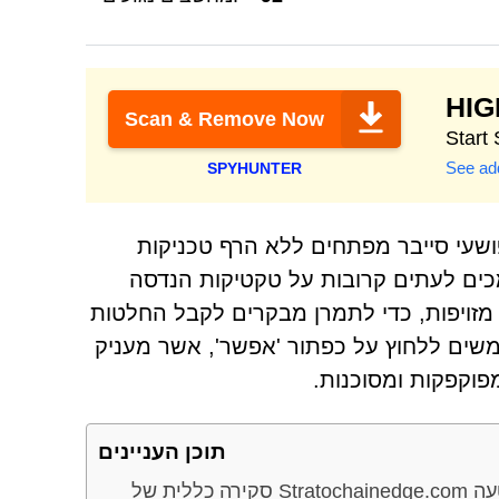
HI
Scan & Remove Now
See add
SPYHUNTER
ושעי סייבר מפתחים ללא הרף טכניקות
ים לעתים קרובות על טקטיקות הנדסה
ברתית, כגון בדיקות אבטחה מזויפות או בקשות CAPTCHA מזויפות, כדי לתמרן מבקרים לקבל החלטות
משים ללחוץ על כפתור 'אפשר', אשר מעניק
פוקפקות ומסוכנות.
תוכן העניינים
רתו המטעה