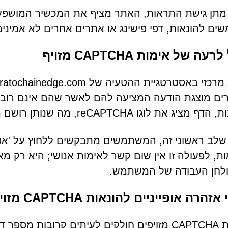
מתן גישת התראות, האתר מציף את המכשיר המושפע 
ם להונאות, דפי פישינג או אתרים אחרים לא אמינים 
עה של אימות CAPTCHA מזויף
ם מוצגת הודעה המציעה להם לאשר שהם אינם רובוטים
ג את לוגו reCAPTCHA, מה שנותן רושם מוטעה של לגיטימיות.
לב ראשוני זה, המשתמשים מתבקשים ללחוץ על 'אפ
ת, לפעולה זו אין שום קשר לאימות אנושי; היא רק 
ולחן העבודה של המשתמש.
זהרה אופייניים להונאות CAPTCHA מזויפות
אדומים מוכרים, כולל: