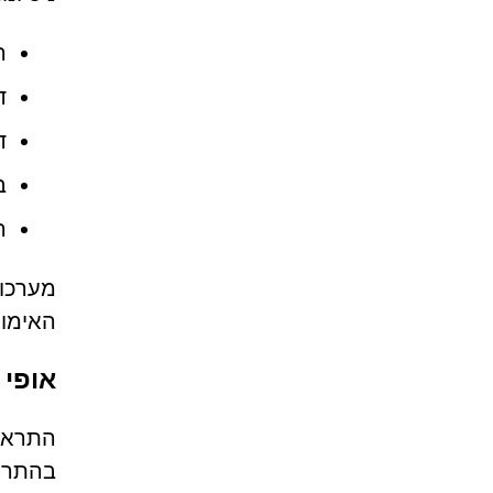
ה
דפי APTCHA
ד
בדיקות 
ה
האימות
אופי 
בהתראו