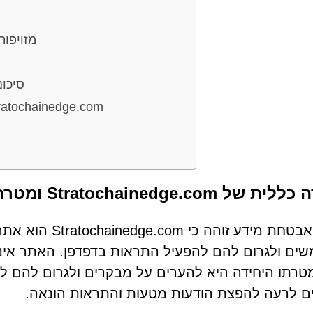
סימני אזהרה אופייניים להונאות CAPTCHA מזוי
סיכו
איך משתמשים מגיעים לדפים נוכלים כמו ainedge.com
ל Stratochainedge.com ומטרתו המטעה
חוקרי אבטחת מידע
ם ולגרום להם להפעיל התראות בדפדפן. האתר אינו מ
טרתו היחידה היא להערים על מבקרים ולגרום להם ל
ם לרעה להפצת הודעות מטעות והתראות הונאה.