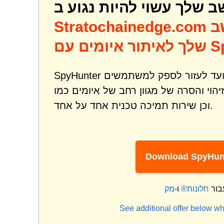
ב
Stratochainedge.com
SpyHun
SpyHunter הוא כלי רב עוצמה לתיקון והגנה מפני תוכנות זדוניות שנועד לעזור לספק למשתמשים
וכן שירות תמיכה טכנית אחד על אחד.
Download SpyHun
בור
חלונות®
ו-
See additional offer below wh