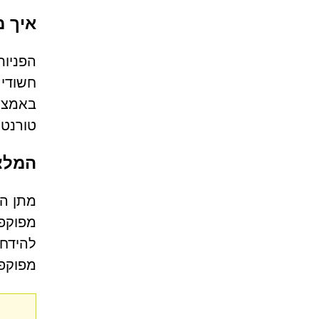
איך משת
חשודים
באמצעו
טורנט,
המלצ
מתן הר
להידחו
מפוקפק