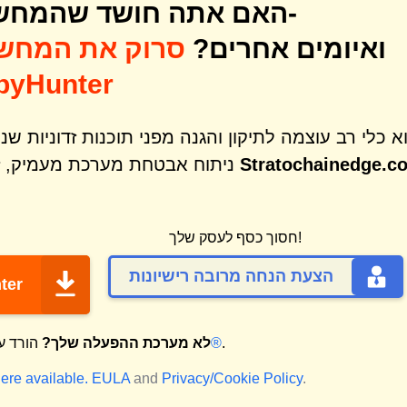
האם אתה חושד שהמחשב שלך עשוי להיות נגוע ב-
ואיומים אחרים?
סרוק את המחש
שלך לאיתור איומים עם ter
Stratochainedge.c
ניתוח אבטחת מערכת מעמיק, זיהוי והסרה של מגוון רחב של איומים כמו
חסוך כסף לעסק שלך!
הצעת הנחה מרובה רישיונות
ter
.
מק®
לא מערכת ההפעלה שלך?
הורד ע
ere available.
EULA
and
Privacy/Cookie Policy
.