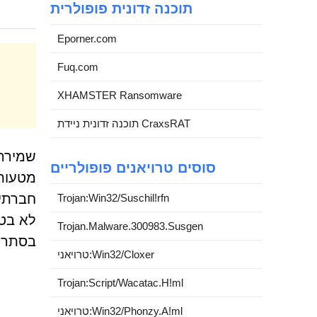
תוכנה זדונית פופולרית
Eporner.com
Fuq.com
XHAMSTER Ransomware
תוכנה זדונית ניידת CraxsRAT
שמירה 
סוסים טרויאנים פופולריים
מטעות
Trojan:Win32/Suschil!rfn
לא בטו
Trojan.Malware.300983.Susgen
בסתר א
טרויאני:Win32/Cloxer
Trojan:Script/Wacatac.H!ml
טרויאני:Win32/Phonzy.A!ml