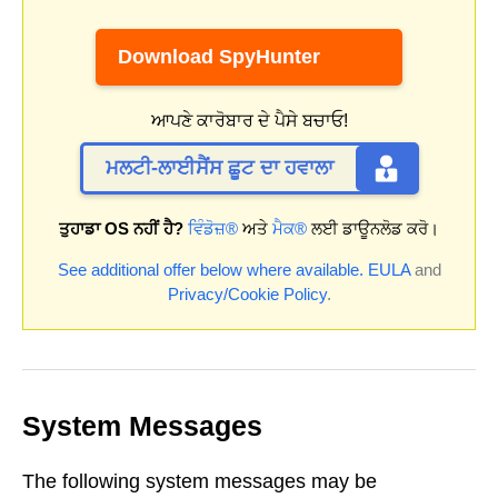
Download SpyHunter
ਆਪਣੇ ਕਾਰੋਬਾਰ ਦੇ ਪੈਸੇ ਬਚਾਓ!
ਮਲਟੀ-ਲਾਈਸੈਂਸ ਛੂਟ ਦਾ ਹਵਾਲਾ
ਤੁਹਾਡਾ OS ਨਹੀਂ ਹੈ?
ਵਿੰਡੋਜ਼®
ਅਤੇ
ਮੈਕ®
ਲਈ ਡਾਊਨਲੋਡ ਕਰੋ।
See additional offer below where available.
EULA
and
Privacy/Cookie Policy
.
System Messages
The following system messages may be