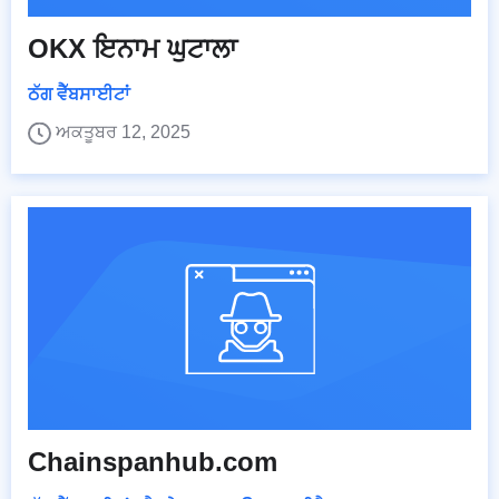
OKX ਇਨਾਮ ਘੁਟਾਲਾ
ਠੱਗ ਵੈੱਬਸਾਈਟਾਂ
ਅਕਤੂਬਰ 12, 2025
Chainspanhub.com