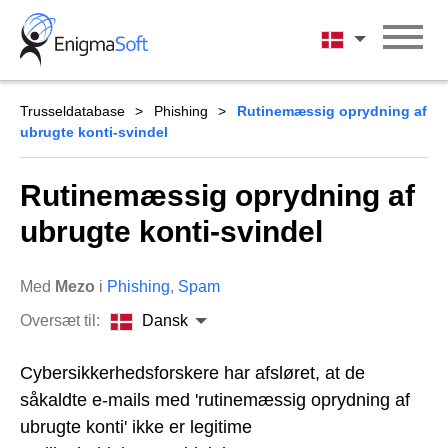
Skip
to
Dansk
content
Trusseldatabase
Phishing
Rutinemæssig oprydning af
ubrugte konti-svindel
Rutinemæssig oprydning af
ubrugte konti-svindel
Med
Mezo
i
Phishing
,
Spam
Oversæt til:
Dansk
Cybersikkerhedsforskere har afsløret, at de
såkaldte e-mails med 'rutinemæssig oprydning af
ubrugte konti' ikke er legitime