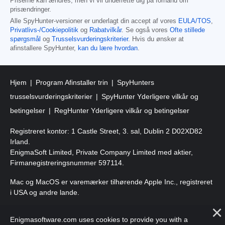
Priserne kan ændres, men vi vil underrette dig på forhånd om
prisændringer.
Alle SpyHunter-versioner er underlagt din accept af vores
EULA/TOS
,
Privatlivs-/Cookiepolitik
og
Rabatvilkår
. Se også vores
Ofte stillede
spørgsmål
og
Trusselsvurderingskriterier
. Hvis du ønsker at
afinstallere SpyHunter,
kan du lære hvordan
.
Hjem
Program Afinstaller trin
SpyHunters
trusselsvurderingskriterier
SpyHunter Yderligere vilkår og
betingelser
RegHunter Yderligere vilkår og betingelser
Registreret kontor: 1 Castle Street, 3. sal, Dublin 2 D02XD82
Irland.
EnigmaSoft Limited, Private Company Limited med aktier,
Firmanegistreringsnummer 597114.
Mac og MacOS er varemærker tilhørende Apple Inc., registreret
i USA og andre lande.
Copyright 2016-
2025
. EnigmaSoft Ltd. Alle rettigheder
Enigmasoftware.com uses cookies to provide you with a
forbeholdes.