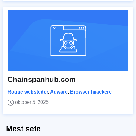
Chainspanhub.com
Rogue websteder
,
Adware
,
Browser hijackere
oktober 5, 2025
Mest sete