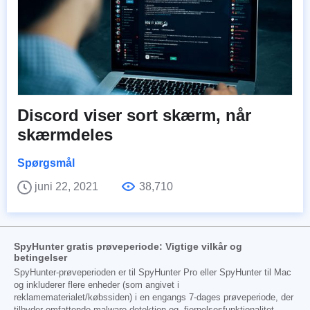
Discord viser sort skærm, når
skærmdeles
Spørgsmål
juni 22, 2021
38,710
SpyHunter gratis prøveperiode: Vigtige vilkår og
betingelser
SpyHunter-prøveperioden er til SpyHunter Pro eller SpyHunter til Mac
og inkluderer flere enheder (som angivet i
reklamematerialet/købssiden) i en engangs 7-dages prøveperiode, der
tilbyder omfattende malware-detektion og -fjernelsesfunktionalitet,