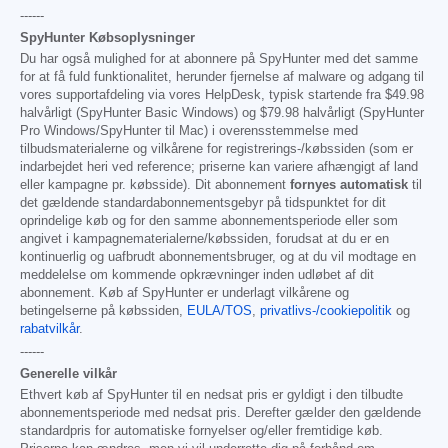
------
SpyHunter Købsoplysninger
Du har også mulighed for at abonnere på SpyHunter med det samme
for at få fuld funktionalitet, herunder fjernelse af malware og adgang til
vores supportafdeling via vores HelpDesk, typisk startende fra
$49.98
halvårligt (SpyHunter Basic Windows) og
$79.98
halvårligt (SpyHunter
Pro Windows/SpyHunter til Mac) i overensstemmelse med
tilbudsmaterialerne og vilkårene for registrerings-/købssiden (som er
indarbejdet heri ved reference; priserne kan variere afhængigt af land
eller kampagne pr. købsside). Dit abonnement
fornyes automatisk
til
det gældende standardabonnementsgebyr på tidspunktet for dit
oprindelige køb og for den samme abonnementsperiode eller som
angivet i kampagnematerialerne/købssiden, forudsat at du er en
kontinuerlig og uafbrudt abonnementsbruger, og at du vil modtage en
meddelelse om kommende opkrævninger inden udløbet af dit
abonnement. Køb af SpyHunter er underlagt vilkårene og
betingelserne på købssiden,
EULA/TOS
,
privatlivs-/cookiepolitik
og
rabatvilkår
.
------
Generelle vilkår
Ethvert køb af SpyHunter til en nedsat pris er gyldigt i den tilbudte
abonnementsperiode med nedsat pris. Derefter gælder den gældende
standardpris for automatiske fornyelser og/eller fremtidige køb.