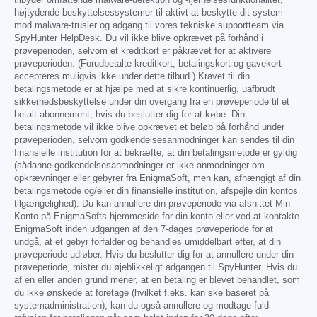
højtydende beskyttelsessystemer til aktivt at beskytte dit system
mod malware-trusler og adgang til vores tekniske supportteam via
SpyHunter HelpDesk. Du vil ikke blive opkrævet på forhånd i
prøveperioden, selvom et kreditkort er påkrævet for at aktivere
prøveperioden. (Forudbetalte kreditkort, betalingskort og gavekort
accepteres muligvis ikke under dette tilbud.) Kravet til din
betalingsmetode er at hjælpe med at sikre kontinuerlig, uafbrudt
sikkerhedsbeskyttelse under din overgang fra en prøveperiode til et
betalt abonnement, hvis du beslutter dig for at købe. Din
betalingsmetode vil ikke blive opkrævet et beløb på forhånd under
prøveperioden, selvom godkendelsesanmodninger kan sendes til din
finansielle institution for at bekræfte, at din betalingsmetode er gyldig
(sådanne godkendelsesanmodninger er ikke anmodninger om
opkrævninger eller gebyrer fra EnigmaSoft, men kan, afhængigt af din
betalingsmetode og/eller din finansielle institution, afspejle din kontos
tilgængelighed). Du kan annullere din prøveperiode via afsnittet Min
Konto på EnigmaSofts hjemmeside for din konto eller ved at kontakte
EnigmaSoft inden udgangen af den 7-dages prøveperiode for at
undgå, at et gebyr forfalder og behandles umiddelbart efter, at din
prøveperiode udløber. Hvis du beslutter dig for at annullere under din
prøveperiode, mister du øjeblikkeligt adgangen til SpyHunter. Hvis du
af en eller anden grund mener, at en betaling er blevet behandlet, som
du ikke ønskede at foretage (hvilket f.eks. kan ske baseret på
systemadministration), kan du også annullere og modtage fuld