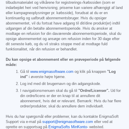
tilbudsmaterialet og vilkårene for registrerings-/købssiden (som er
indarbejdet heri ved henvisning; priserne kan variere afhængigt af land
eller kampagneoplysninger pr. købsside), forudsat at du er en
kontinuerlig og uafbrudt abonnementsbruger. Hvis du opsiger
abonnementet, vil du fortsat have adgang til dit/dine produkt(er) indtil
udgangen af din betalte abonnementsperiode. Hvis du ønsker at
modtage en refusion for din daværende abonnementsperiode, skal du
opsige abonnementet og ansøge om refusion inden for 30 dage efter
dit seneste køb, og du vil straks stoppe med at modtage fuld
funktionalitet, når din refusion er behandlet.
Du kan opsige et abonnement eller en prøveperiode på følgende
måde:
Gå til
www.enigmasoftware.com
og klik på knappen
"Log
ind"
i øverste højre hjørne.
Log ind med dit brugernavn og din adgangskode.
I navigationsmenuen skal du gå til
"Ordre/Licenser".
Ud for
din ordre/licens er der en knap til at annullere dit
abonnement, hvis det er relevant. Bemærk: Hvis du har flere
ordrer/produkter, skal du annullere dem individuelt.
Hvis du har spørgsmål eller problemer, kan du kontakte EnigmaSoft
Support via e-mail på
support@enigmasoftware.com
eller ved at
oprette en supportsag på
EnigmaSofts MinKonto-
websted.