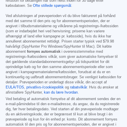
refusion for betalingen når som helst inden for 30 dage efter
købsdatoen. Se
Ofte stillede spørgsmål
.
Ved afslutningen af prøveperioden vil du blive faktureret på forhånd
med det samme til den pris og for abonnementsperioden, der er
angivet i tilbudsmaterialerne og vilkårene på registrerings-/købssiden
(som er indarbejdet heri ved henvisning; priserne kan variere
afhængigt af land eller kampagne pr. købsside), hvis du ikke har
annulleret abonnementet rettidigt. Prisen starter typisk ved
$79.98
halvårligt (SpyHunter Pro Windows/SpyHunter til Mac). Dit købte
abonnement
fornyes automatisk
i overensstemmelse med
registrerings-/købssidens vilkår, som giver automatiske fornyelser til
det gældende standardabonnementsgebyr på tidspunktet for dit
oprindelige køb og for den samme abonnementsperiode eller som
angivet i kampagnematerialerne/købssiden, forudsat at du er en
kontinuerlig og uafbrudt abonnementsbruger. Se venligst købssiden for
detaljer. Prøveperioden er underlagt disse vilkår, din accept af
EULA/TOS
,
privatlivs-/cookiepolitik
og
rabatvilkår
. Hvis du ønsker at
afinstallere SpyHunter,
kan du lære hvordan
.
Ved betaling af automatisk fornyelse af dit abonnement sendes der en
e-mail-påmindelse til den e-mailadresse, du angav, da du registrerede
dig, før hver betalingsdato. Ved starten af din prøveperiode modtager
du en aktiveringskode, der er begrænset til kun at blive brugt i én
prøveperiode og kun for én enhed pr. konto. Dit abonnement fornyes
automatisk til den pris og for abonnementsperioden, der er angivet i