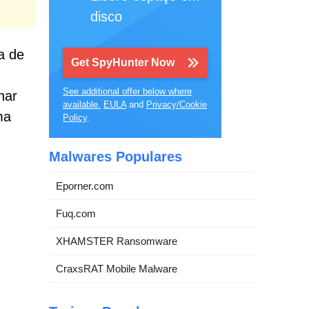
disco
a de
Get SpyHunter Now
See additional offer below where
nar
available.
EULA
and
Privacy/Cookie
ma
Policy
.
Malwares Populares
Eporner.com
Fuq.com
XHAMSTER Ransomware
CraxsRAT Mobile Malware