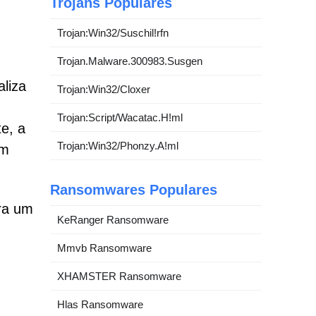
Trojans Populares
Trojan:Win32/Suschil!rfn
Trojan.Malware.300983.Susgen
liza
Trojan:Win32/Cloxer
Trojan:Script/Wacatac.H!ml
e, a
Trojan:Win32/Phonzy.A!ml
um
Ransomwares Populares
ara um
KeRanger Ransomware
Mmvb Ransomware
XHAMSTER Ransomware
Hlas Ransomware