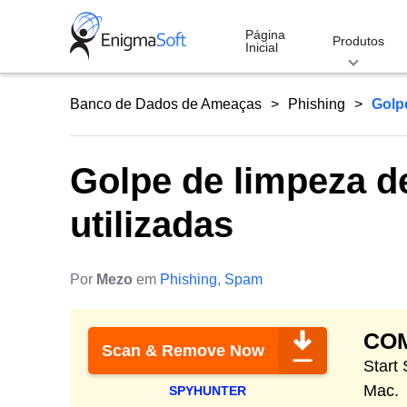
Skip
to
Página
Produtos
Inicial
content
Banco de Dados de Ameaças
Phishing
Golpe
Golpe de limpeza de
utilizadas
Por
Mezo
em
Phishing
,
Spam
CO
Scan & Remove Now
Start
Mac.
SPYHUNTER