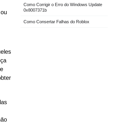
Como Corrigir o Erro do Windows Update
0x8007371b
 ou
Como Consertar Falhas do Roblox
ueles
eça
te
obter
das
não