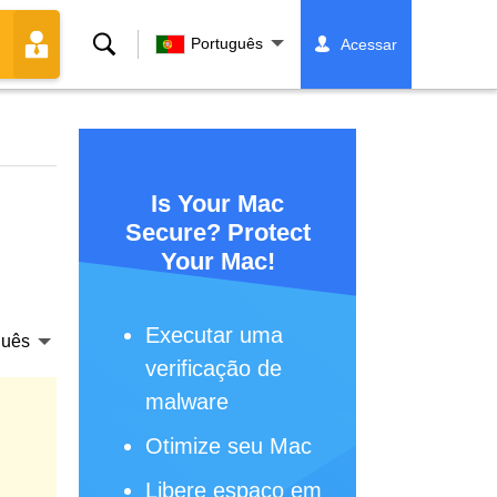
Buscar
Português
Acessar
Is Your Mac
Secure? Protect
Your Mac!
Executar uma
guês
verificação de
malware
Otimize seu Mac
Libere espaço em