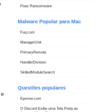
a
Poaz Ransomware
r
Malware Popular para Mac
Fuq.com
ManagerUnit
PrimaryRemote
HandlerDivision
SkilledModuleSearch
Questões populares
 e
Eporner.com
O Discord Exibe uma Tela Preta ao