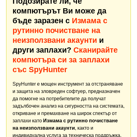
Подозирате ли, че
компютърът Ви може да
бъде заразен с
Измама с
рутинно почистване на
неизползвани акаунти
и
други заплахи?
Сканирайте
компютъра си за заплахи
със SpyHunter
SpyHunter е мощен инструмент за отстраняване
и защита на зловреден софтуер, предназначен
да помогне на потребителите да получат
задълбочен анализ на сигурността на системата,
откриване и премахване на широк спектър от
заплахи като
Измама с рутинно почистване
на неизползвани акаунти
, както и
индивидуална услуга за техническа поддръжка.