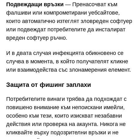
Подвеждащи връзки
— Пренасочват към
фалшиви или компрометирани уебсайтове,
които автоматично изтеглят зловреден софтуер
или подвеждат потребителите да инсталират
вреден софтуер ръчно.
И в двата случая инфекцията обикновено се
случва в момента, в който получателят кликне
или взаимодейства със злонамерения елемент.
Защита от фишинг заплахи
Потребителите винаги трябва да подхождат с
повишено внимание към непоискани имейли,
особено към тези, които изискват незабавни
действия или проверка на акаунта. Никога не
кликвайте върху подозрителни връзки и не