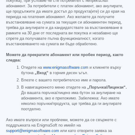
покупка), при условие че сте потребител с непрекъснат
абонамент. За потребители с платен абонамент, ако анулирате,
ще продължите да имате достъп до продукта(ите) си до края на
периода на платения абонамент. Ако желаете да получите
възстановяване на сумата за текущия си абонаментен период,
трябва да анулирате и да кандидатствате за възстановяване в
рамките на 30 дни от последната ви покупка и незабавно ще
спрете да получавате пълна функционалност, когато
възстановяването на сумата ви бъде обработено.
Можете да прекратите абонамент или пробен период, както
следва:
Отидете на
www.enigmasoftware.com
и кликнете върху
бутона
„Вход“
в горния десен ъгъл.
Влезте с вашето потребителско име и парола.
В навигационното меню отидете на
„Поръчка/Лицензи“.
До вашата поръчка/лиценз има бутон за анулиране на
абонамента, ако е приложимо. Забележка: Ако имате
няколко поръчки/продукта, ще трябва да ги анулирате
поотделно.
Ако имате въпроси или проблеми, можете да се свържете с
поддръжката на EnigmaSoft по имейл на
support@enigmasoftware.com
или като отворите заявка за