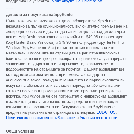
поддръжка на уебсайта
„Моят акаунт“ на EnigmaSoft
.
------
Детайли за покупката на SpyHunter
Също така имате възможност да се абонирате за SpyHunter
незабавно за пълна функционалност, включително премахване на
зловреден софтуер и достъп до нашия отдел за поддръжка чрез
нашия HelpDesk, обикновено започвайки от
$49.98
на полугодие
(SpyHunter Basic Windows) и
$79.98
на полугодие (SpyHunter Pro
Windows/SpyHunter за Mac) в съответствие с предлаганите
материали и условията на страницата за регистрация/покупка
(които са включени тук чрез препратка; цените могат да варират в
зависимост от държавата или промоцията, в зависимост от
подробностите на страницата за покупка). Вашият абонамент ще
се поднови автоматично
с приложимата стандартна
абонаментна такса, валидна към момента на първоначалната ви
покупка на абонамента, и за същия период на абонамента или
както е посочено в промоционалните материали/страницата за
покупка, при условие че сте потребител с непрекъснат абонамент
и за който ще получите известие за предстоящи такси преди
изтичането на абонамента ви. Закупуването на SpyHunter е
предмет на условията на страницата за покупка,
EULA/TOS
,
Политика за поверителност/бисквитки
и
Условия за отстъпки
.
------
Общи условия