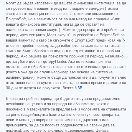
могат да бъдат изпратени до вашата финансова институция, за да
се провери дали вашият метод на плащане е валиден (такива
заявки за оторизация не са заявки за такси или комисионни от
EnigmaSoft, но в зависимост от вашия метод на плащане и/или
вашата финансова институция, могат да се отразят на
наличността на вашия акаунт). Можете да прекратите пробния си
период чрез секцията „Моят акаунт“ на уебсайта на EnigmaSoft за
вашия акаунт или като се свържете с EnigmaSoft преди края на 7-
дневния пробен период, за да избегнете начисляване на такса,
която да бъде обработена веднага след изтичането на пробния
период. Ако решите да прекратите пробния си период, незабавно
ще загубите достъп до SpyHunter. Ако по някаква причина
смятате, че е обработена такса, която не сте искали да направите
(което може да се случи например въз основа на системна
администрация), можете също да прекратите и да получите пълно
възстановяване на сумата за таксата по всяко време в рамките на
30 дни от датата на покупката. Вижте
ЧЗВ
.
В края на пробния период ще бъдете таксувани предварително
незабавно на цената и за периода на абонамента, както е
посочено в материалите за предлагане и условията на страницата
за регистрация/покупка (които са включени тук чрез препратка;
цените могат да варират в зависимост от държавата или
промоцията, за да се посочат подробности на страницата за
покупка), ако не сте го анулирали своевременно. Цената