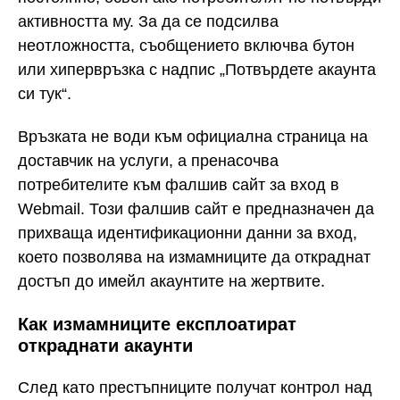
активността му. За да се подсилва
неотложността, съобщението включва бутон
или хипервръзка с надпис „Потвърдете акаунта
си тук“.
Връзката не води към официална страница на
доставчик на услуги, а пренасочва
потребителите към фалшив сайт за вход в
Webmail. Този фалшив сайт е предназначен да
прихваща идентификационни данни за вход,
което позволява на измамниците да откраднат
достъп до имейл акаунтите на жертвите.
Как измамниците експлоатират
откраднати акаунти
След като престъпниците получат контрол над