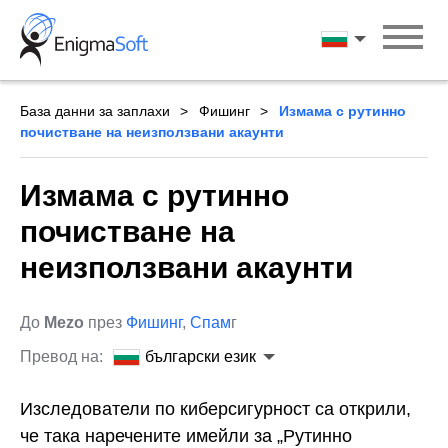
Skip
to
български ези
content
База данни за заплахи
Фишинг
Измама с рутинно
почистване на неизползвани акаунти
Измама с рутинно
почистване на
неизползвани акаунти
До
Mezo
през
Фишинг
,
Спам
г
Превод на:
български език
Изследователи по киберсигурност са открили,
че така наречените имейли за „Рутинно