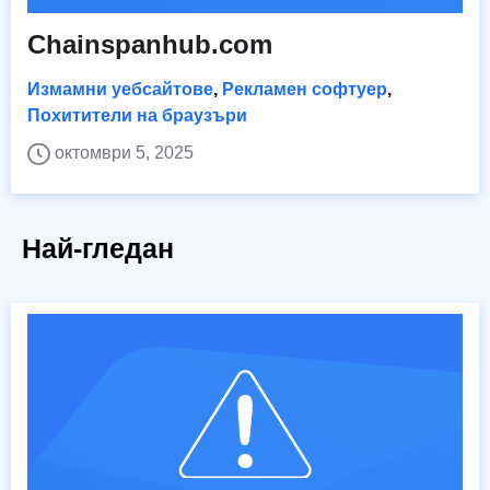
Chainspanhub.com
Измамни уебсайтове
,
Рекламен софтуер
,
Похитители на браузъри
октомври 5, 2025
Най-гледан