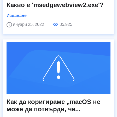
Какво е 'msedgewebview2.exe'?
Издаване
януари 25, 2022
35,925
Как да коригираме „macOS не
може да потвърди, че...