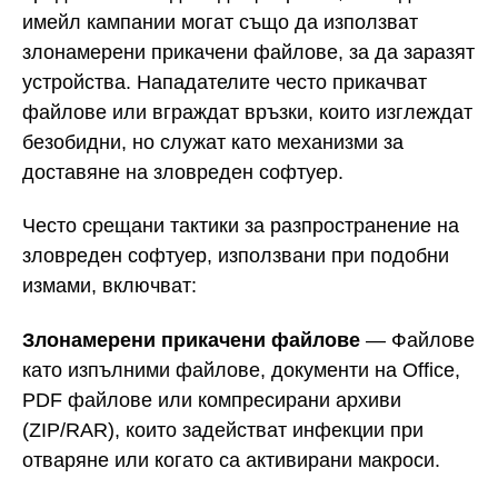
имейл кампании могат също да използват
злонамерени прикачени файлове, за да заразят
устройства. Нападателите често прикачват
файлове или вграждат връзки, които изглеждат
безобидни, но служат като механизми за
доставяне на зловреден софтуер.
Често срещани тактики за разпространение на
зловреден софтуер, използвани при подобни
измами, включват:
Злонамерени прикачени файлове
— Файлове
като изпълними файлове, документи на Office,
PDF файлове или компресирани архиви
(ZIP/RAR), които задействат инфекции при
отваряне или когато са активирани макроси.