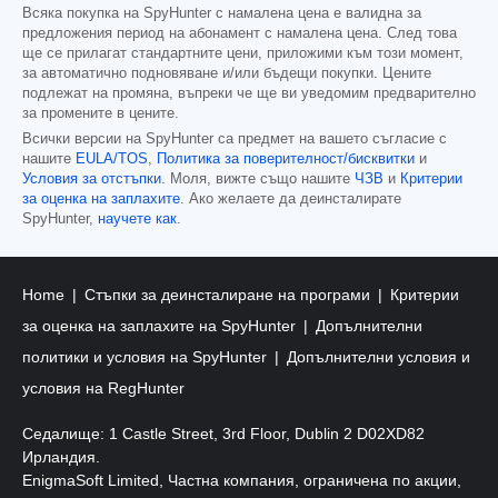
Всяка покупка на SpyHunter с намалена цена е валидна за
предложения период на абонамент с намалена цена. След това
ще се прилагат стандартните цени, приложими към този момент,
за автоматично подновяване и/или бъдещи покупки. Цените
подлежат на промяна, въпреки че ще ви уведомим предварително
за промените в цените.
Всички версии на SpyHunter са предмет на вашето съгласие с
нашите
EULA/TOS
,
Политика за поверителност/бисквитки
и
Условия за отстъпки
. Моля, вижте също нашите
ЧЗВ
и
Критерии
за оценка на заплахите
. Ако желаете да деинсталирате
SpyHunter,
научете как
.
Home
Стъпки за деинсталиране на програми
Критерии
за оценка на заплахите на SpyHunter
Допълнителни
политики и условия на SpyHunter
Допълнителни условия и
условия на RegHunter
Седалище: 1 Castle Street, 3rd Floor, Dublin 2 D02XD82
Ирландия.
EnigmaSoft Limited, Частна компания, ограничена по акции,