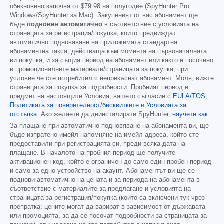
обикновено започва от
$79.98
на полугодие (SpyHunter Pro
Windows/SpyHunter за Mac). Закупеният от вас абонамент ще
бъде
подновен автоматично
в съответствие с условията на
страницата за регистрация/покупка, които предвиждат
автоматично подновяване на приложимата стандартна
абонаментна такса, действаща към момента на първоначалната
ви покупка, и за същия период на абонамент или както е посочено
в промоционалните материали/страницата за покупка, при
условие че сте потребител с непрекъснат абонамент. Моля, вижте
страницата за покупка за подробности. Пробният период е
предмет на настоящите Условия, вашето съгласие с
EULA/TOS
,
Политиката за поверителност/бисквитките
и
Условията за
отстъпка
. Ако желаете да деинсталирате SpyHunter,
научете как
.
За плащане при автоматично подновяване на абонамента ви, ще
бъде изпратено имейл напомняне на имейл адреса, който сте
предоставили при регистрацията си, преди всяка дата на
плащане. В началото на пробния период ще получите
активационен код, който е ограничен до само един пробен период
и само за едно устройство на акаунт. Абонаментът ви ще се
поднови автоматично на цената и за периода на абонамента в
съответствие с материалите за предлагане и условията на
страницата за регистрация/покупка (които са включени тук чрез
препратка; цените могат да варират в зависимост от държавата
или промоцията, за да се посочат подробности за страницата за