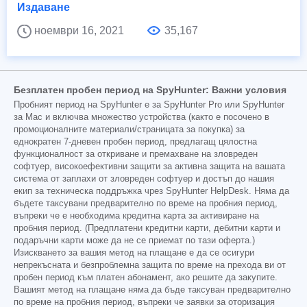
Издаване
ноември 16, 2021
35,167
Безплатен пробен период на SpyHunter: Важни условия
Пробният период на SpyHunter е за SpyHunter Pro или SpyHunter
за Mac и включва множество устройства (както е посочено в
промоционалните материали/страницата за покупка) за
еднократен 7-дневен пробен период, предлагащ цялостна
функционалност за откриване и премахване на зловреден
софтуер, високоефективни защити за активна защита на вашата
система от заплахи от зловреден софтуер и достъп до нашия
екип за техническа поддръжка чрез SpyHunter HelpDesk. Няма да
бъдете таксувани предварително по време на пробния период,
въпреки че е необходима кредитна карта за активиране на
пробния период. (Предплатени кредитни карти, дебитни карти и
подаръчни карти може да не се приемат по тази оферта.)
Изискването за вашия метод на плащане е да се осигури
непрекъсната и безпроблемна защита по време на прехода ви от
пробен период към платен абонамент, ако решите да закупите.
Вашият метод на плащане няма да бъде таксуван предварително
по време на пробния период, въпреки че заявки за оторизация