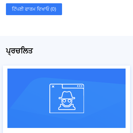
ਟਿੱਪਣੀ ਫਾਰਮ ਦਿਖਾਓ (0)
ਪ੍ਰਚਲਿਤ