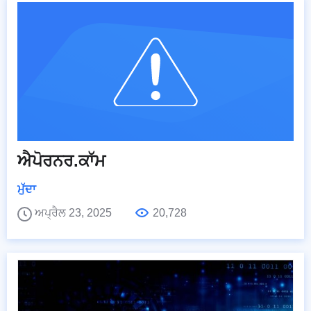
ਐਪੋਰਨਰ.ਕਾੱਮ
ਮੁੱਦਾ
ਅਪ੍ਰੈਲ 23, 2025
20,728