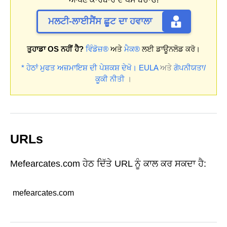
ਮਲਟੀ-ਲਾਈਸੈਂਸ ਛੂਟ ਦਾ ਹਵਾਲਾ
ਤੁਹਾਡਾ OS ਨਹੀਂ ਹੈ?
ਵਿੰਡੋਜ਼®
ਅਤੇ
ਮੈਕ®
ਲਈ ਡਾਊਨਲੋਡ ਕਰੋ।
* ਹੇਠਾਂ ਮੁਫਤ ਅਜ਼ਮਾਇਸ਼ ਦੀ ਪੇਸ਼ਕਸ਼ ਦੇਖੋ।
EULA
ਅਤੇ
ਗੋਪਨੀਯਤਾ/
ਕੂਕੀ ਨੀਤੀ
।
URLs
Mefearcates.com ਹੇਠ ਦਿੱਤੇ URL ਨੂੰ ਕਾਲ ਕਰ ਸਕਦਾ ਹੈ:
mefearcates.com