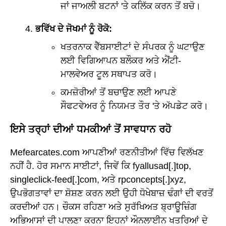
ਜਾਂ ਜਾਅਲੀ ਬਟਨਾਂ 'ਤੇ ਕਲਿੱਕ ਕਰਨ ਤੋਂ ਬਚੋ।
ਭਵਿੱਖ ਦੇ ਜੋਖਮਾਂ ਨੂੰ ਰੋਕੋ:
ਖਤਰਨਾਕ ਵੈੱਬਸਾਈਟਾਂ ਦੇ ਸੰਪਰਕ ਨੂੰ ਘਟਾਉਣ
ਲਈ ਵਿਗਿਆਪਨ ਬਲੌਕਰ ਅਤੇ ਐਂਟੀ-
ਮਾਲਵੇਅਰ ਟੂਲ ਸਥਾਪਤ ਕਰੋ।
ਕਮਜ਼ੋਰੀਆਂ ਤੋਂ ਬਚਾਉਣ ਲਈ ਆਪਣੇ
ਸੌਫਟਵੇਅਰ ਨੂੰ ਨਿਯਮਤ ਤੌਰ 'ਤੇ ਅੱਪਡੇਟ ਕਰੋ।
ਇਸੇ ਤਰ੍ਹਾਂ ਦੀਆਂ ਧਮਕੀਆਂ ਤੋਂ ਸਾਵਧਾਨ ਰਹੋ
Mefearcates.com ਆਪਣੀਆਂ ਰਣਨੀਤੀਆਂ ਵਿੱਚ ਵਿਲੱਖਣ
ਨਹੀਂ ਹੈ. ਹੋਰ ਸਮਾਨ ਸਾਈਟਾਂ, ਜਿਵੇਂ ਕਿ fyallusad[.]top,
singleclick-feed[.]com, ਅਤੇ rpconcepts[.]xyz,
ਉਪਭੋਗਤਾਵਾਂ ਦਾ ਸ਼ੋਸ਼ਣ ਕਰਨ ਲਈ ਉਹੀ ਧੋਖੇਬਾਜ਼ ਢੰਗਾਂ ਦੀ ਵਰਤੋਂ
ਕਰਦੀਆਂ ਹਨ। ਚੌਕਸ ਰਹਿਣਾ ਅਤੇ ਸੁਰੱਖਿਅਤ ਬ੍ਰਾਊਜ਼ਿੰਗ
ਅਭਿਆਸਾਂ ਦੀ ਪਾਲਣਾ ਕਰਨਾ ਇਹਨਾਂ ਔਨਲਾਈਨ ਖਤਰਿਆਂ ਦੇ