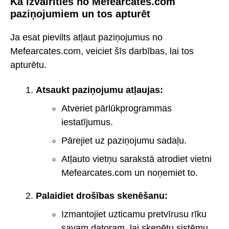
Kā izvairīties no Mefearcates.com
paziņojumiem un tos apturēt
Ja esat pievilts atļaut paziņojumus no
Mefearcates.com, veiciet šīs darbības, lai tos
apturētu.
Atsaukt paziņojumu atļaujas:
Atveriet pārlūkprogrammas
iestatījumus.
Pārejiet uz paziņojumu sadaļu.
Atļauto vietņu sarakstā atrodiet vietni
Mefearcates.com un noņemiet to.
Palaidiet drošības skenēšanu:
Izmantojiet uzticamu pretvīrusu rīku
savam datoram, lai skenētu sistēmu