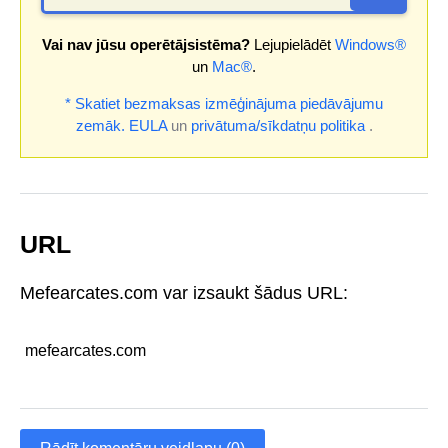
Vai nav jūsu operētājsistēma?
Lejupielādēt
Windows®
un
Mac®
.
* Skatiet bezmaksas izmēģinājuma piedāvājumu
zemāk.
EULA
un
privātuma/sīkdatņu politika
.
URL
Mefearcates.com var izsaukt šādus URL:
mefearcates.com