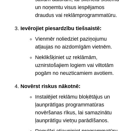
un noņemtu visus iespējamos
draudus vai reklāmprogrammatūru.
Ievērojiet piesardzību tiešsaistē:
Vienmēr noliedziet paziņojumu
atļaujas no aizdomīgām vietnēm.
Neklikšķiniet uz reklāmām,
uznirstošajiem logiem vai viltotām
pogām no neuzticamiem avotiem.
Novērst riskus nākotnē:
Instalējiet reklāmu bloķētājus un
ļaunprātīgas programmatūras
novēršanas rīkus, lai samazinātu
ļaunprātīgu vietņu parādīšanos.
Regulāri atjauniniet programmatūru,