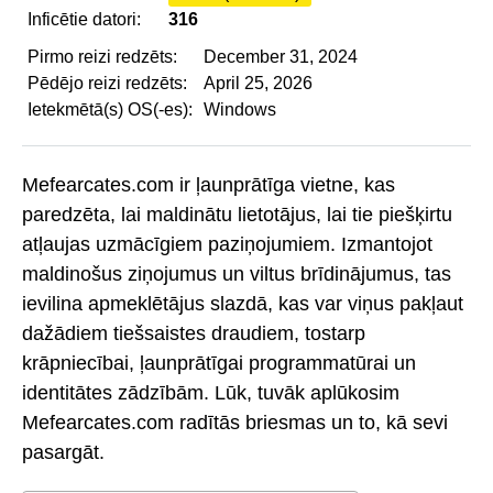
Inficētie datori:
316
Pirmo reizi redzēts:
December 31, 2024
Pēdējo reizi redzēts:
April 25, 2026
Ietekmētā(s) OS(-es):
Windows
Mefearcates.com ir ļaunprātīga vietne, kas
paredzēta, lai maldinātu lietotājus, lai tie piešķirtu
atļaujas uzmācīgiem paziņojumiem. Izmantojot
maldinošus ziņojumus un viltus brīdinājumus, tas
ievilina apmeklētājus slazdā, kas var viņus pakļaut
dažādiem tiešsaistes draudiem, tostarp
krāpniecībai, ļaunprātīgai programmatūrai un
identitātes zādzībām. Lūk, tuvāk aplūkosim
Mefearcates.com radītās briesmas un to, kā sevi
pasargāt.