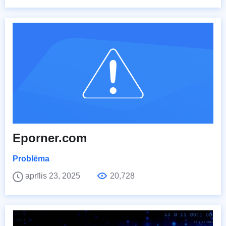
Eporner.com
Problēma
aprīlis 23, 2025
20,728