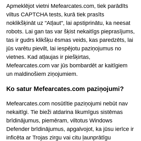
Apmeklējot vietni Mefearcates.com, tiek parādīts
viltus CAPTCHA tests, kurā tiek prasīts
noklikšķināt uz "Atļaut", lai apstiprinātu, ka neesat
robots. Lai gan tas var šķist nekaitīgs pieprasījums,
tas ir gudrs klikšķu ēsmas veids, kas paredzēts, lai
jūs varētu pievilt, lai iespējotu paziņojumus no
vietnes. Kad atļaujas ir piešķirtas,
Mefearcates.com var jūs bombardēt ar kaitīgiem
un maldinošiem ziņojumiem.
Ko satur Mefearcates.com paziņojumi?
Mefearcates.com nosūtītie paziņojumi nebūt nav
nekaitīgi. Tie bieži atdarina likumīgus sistēmas
brīdinājumus, piemēram, viltotus Windows
Defender brīdinājumus, apgalvojot, ka jūsu ierīce ir
inficēta ar Trojas zirgu vai citu ļaunprātīgu