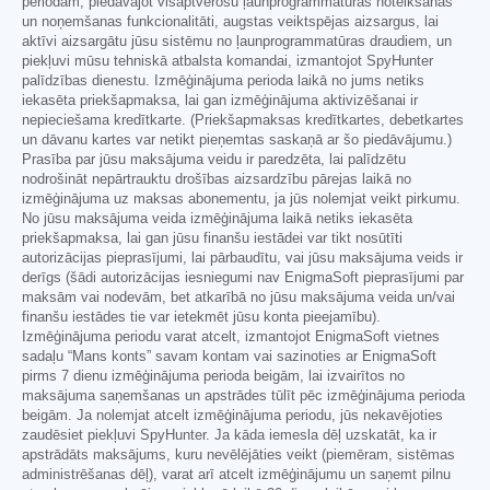
periodam, piedāvājot visaptverošu ļaunprogrammatūras noteikšanas
un noņemšanas funkcionalitāti, augstas veiktspējas aizsargus, lai
aktīvi aizsargātu jūsu sistēmu no ļaunprogrammatūras draudiem, un
piekļuvi mūsu tehniskā atbalsta komandai, izmantojot SpyHunter
palīdzības dienestu. Izmēģinājuma perioda laikā no jums netiks
iekasēta priekšapmaksa, lai gan izmēģinājuma aktivizēšanai ir
nepieciešama kredītkarte. (Priekšapmaksas kredītkartes, debetkartes
un dāvanu kartes var netikt pieņemtas saskaņā ar šo piedāvājumu.)
Prasība par jūsu maksājuma veidu ir paredzēta, lai palīdzētu
nodrošināt nepārtrauktu drošības aizsardzību pārejas laikā no
izmēģinājuma uz maksas abonementu, ja jūs nolemjat veikt pirkumu.
No jūsu maksājuma veida izmēģinājuma laikā netiks iekasēta
priekšapmaksa, lai gan jūsu finanšu iestādei var tikt nosūtīti
autorizācijas pieprasījumi, lai pārbaudītu, vai jūsu maksājuma veids ir
derīgs (šādi autorizācijas iesniegumi nav EnigmaSoft pieprasījumi par
maksām vai nodevām, bet atkarībā no jūsu maksājuma veida un/vai
finanšu iestādes tie var ietekmēt jūsu konta pieejamību).
Izmēģinājuma periodu varat atcelt, izmantojot EnigmaSoft vietnes
sadaļu “Mans konts” savam kontam vai sazinoties ar EnigmaSoft
pirms 7 dienu izmēģinājuma perioda beigām, lai izvairītos no
maksājuma saņemšanas un apstrādes tūlīt pēc izmēģinājuma perioda
beigām. Ja nolemjat atcelt izmēģinājuma periodu, jūs nekavējoties
zaudēsiet piekļuvi SpyHunter. Ja kāda iemesla dēļ uzskatāt, ka ir
apstrādāts maksājums, kuru nevēlējāties veikt (piemēram, sistēmas
administrēšanas dēļ), varat arī atcelt izmēģinājumu un saņemt pilnu