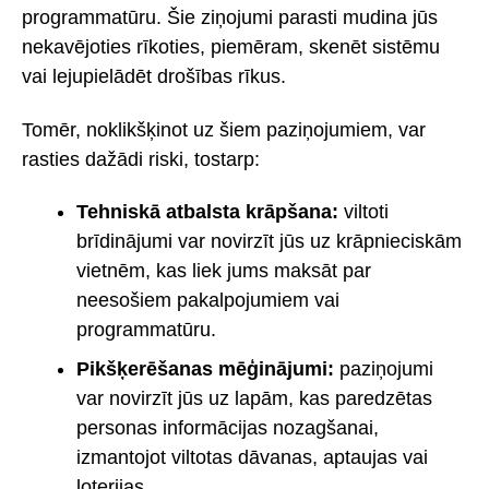
programmatūru. Šie ziņojumi parasti mudina jūs
nekavējoties rīkoties, piemēram, skenēt sistēmu
vai lejupielādēt drošības rīkus.
Tomēr, noklikšķinot uz šiem paziņojumiem, var
rasties dažādi riski, tostarp:
Tehniskā atbalsta krāpšana:
viltoti
brīdinājumi var novirzīt jūs uz krāpnieciskām
vietnēm, kas liek jums maksāt par
neesošiem pakalpojumiem vai
programmatūru.
Pikšķerēšanas mēģinājumi:
paziņojumi
var novirzīt jūs uz lapām, kas paredzētas
personas informācijas nozagšanai,
izmantojot viltotas dāvanas, aptaujas vai
loterijas.