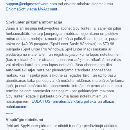
support@enigmasoftware.com
vai atverot atbalsta pieprasījumu
EnigmaSoft vietnē MyAccount
.
------
SpyHunter pirkuma informācija
Jums ir arī iespēja nekavējoties abonēt SpyHunter, lai saņemtu pilnu
funkcionalitāti, tostarp ļaunprogrammatūras noņemšanu un piekļuvi
mūsu atbalsta nodaļai, izmantojot mūsu palīdzības dienestu, parasti
sākot no
$49.98
pusgadā (SpyHunter Basic Windows) un
$79.98
pusgadā (SpyHunter Pro Windows/SpyHunter Mac) saskaņā ar
piedāvājuma materiāliem un reģistrācijas/pirkuma lapas noteikumiem
(kas ir iekļauti šeit ar atsauci; cenas var atšķirties atkarībā no valsts
vai akcijas katrā pirkuma lapas detaļās). Jūsu abonements tiks
automātiski atjaunots
par piemērojamo standarta abonēšanas
maksu, kas ir spēkā jūsu sākotnējās iegādes brīdī, un uz to pašu
abonēšanas laika periodu vai kā norādīts reklāmas materiālos/pirkuma
lapā, ja esat nepārtraukts abonementa lietotājs un pirms abonementa
termiņa beigām saņemsiet paziņojumu par gaidāmajām maksām.
SpyHunter iegāde ir pakļauta pirkuma lapas noteikumiem un
nosacījumiem,
EULA/TOS
,
privātuma/sīkfailu politikai
un
atlaižu
noteikumiem
.
------
Vispārīgie noteikumi
Jebkurš SpyHunter pirkums ar atlaidi ir derīgs piedāvātajā atlaides