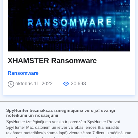
XHAMSTER Ransomware
Ransomware
oktobris 11, 2022
20,693
SpyHunter bezmaksas izmēģinājuma versija: svarīgi
noteikumi un nosacījumi
SpyHunter izmēģinājuma versija ir paredzēta SpyHunter Pro vai
SpyHunter Mac datoriem un ietver vairākas ierīces (kā norādīts
reklāmas materiālos/pirkuma lapā) vienreizējam 7 dienu izmēģinājuma