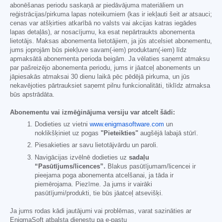
abonēšanas periodu saskaņā ar piedāvājuma materiāliem un
reģistrācijas/pirkuma lapas noteikumiem (kas ir iekļauti šeit ar atsauci;
cenas var atšķirties atkarībā no valsts vai akcijas katras iegādes
lapas detaļās), ar nosacījumu, ka esat nepārtraukts abonementa
lietotājs. Maksas abonementa lietotājiem, ja jūs atcelsiet abonementu,
jums joprojām būs piekļuve savam(-iem) produktam(-iem) līdz
apmaksātā abonementa perioda beigām. Ja vēlaties saņemt atmaksu
par pašreizējo abonementa periodu, jums ir jāatceļ abonements un
jāpiesakās atmaksai 30 dienu laikā pēc pēdējā pirkuma, un jūs
nekavējoties pārtrauksiet saņemt pilnu funkcionalitāti, tiklīdz atmaksa
būs apstrādāta.
Abonementu vai izmēģinājuma versiju var atcelt šādi:
Dodieties uz vietni
www.enigmasoftware.com
un
noklikšķiniet uz pogas
"Pieteikties"
augšējā labajā stūrī.
Piesakieties ar savu lietotājvārdu un paroli.
Navigācijas izvēlnē dodieties uz
sadaļu
“Pasūtījums/licences”.
Blakus pasūtījumam/licencei ir
pieejama poga abonementa atcelšanai, ja tāda ir
piemērojama. Piezīme. Ja jums ir vairāki
pasūtījumi/produkti, tie būs jāatceļ atsevišķi.
Ja jums rodas kādi jautājumi vai problēmas, varat sazināties ar
EnigmaSoft atbalsta dienestu pa e-pastu