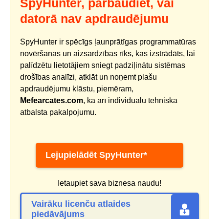
SpyHunter, pārbaudiet, vai
datorā nav apdraudējumu
SpyHunter ir spēcīgs ļaunprātīgas programmatūras
novēršanas un aizsardzības rīks, kas izstrādāts, lai
palīdzētu lietotājiem sniegt padziļinātu sistēmas
drošības analīzi, atklāt un noņemt plašu
apdraudējumu klāstu, piemēram,
Mefearcates.com
, kā arī individuālu tehniskā
atbalsta pakalpojumu.
Lejupielādēt SpyHunter*
Ietaupiet sava biznesa naudu!
Vairāku licenču atlaides
piedāvājums