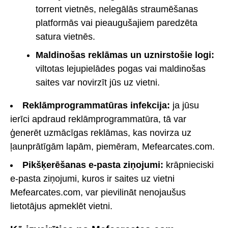
torrent vietnēs, nelegālās straumēšanas
platformās vai pieaugušajiem paredzēta
satura vietnēs.
Maldinošas reklāmas un uznirstošie logi:
viltotas lejupielādes pogas vai maldinošas
saites var novirzīt jūs uz vietni.
Reklāmprogrammatūras infekcija:
ja jūsu
ierīci apdraud reklāmprogrammatūra, tā var
ģenerēt uzmācīgas reklāmas, kas novirza uz
ļaunprātīgām lapām, piemēram, Mefearcates.com.
Pikšķerēšanas e-pasta ziņojumi:
krāpnieciski
e-pasta ziņojumi, kuros ir saites uz vietni
Mefearcates.com, var pievilināt nenojaušus
lietotājus apmeklēt vietni.