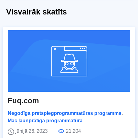
Visvairāk skatīts
Fuq.com
Negodīga pretspiegprogrammatūras programma
,
Mac ļaunprātīga programmatūra
jūnijā 26, 2023
21,204