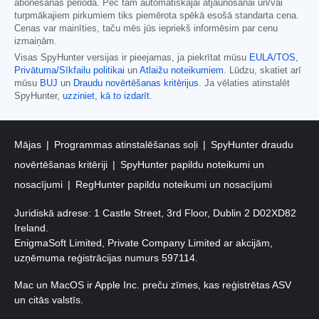
abonēšanas periodā. Pēc tam automātiskajai atjaunošanai un/vai
turpmākajiem pirkumiem tiks piemērota spēkā esošā standarta cena.
Cenas var mainīties, taču mēs jūs iepriekš informēsim par cenu
izmaiņām.
Visas SpyHunter versijas ir pieejamas, ja piekrītat mūsu
EULA/TOS
,
Privātuma/Sīkfailu politikai
un
Atlaižu noteikumiem
. Lūdzu, skatiet arī
mūsu
BUJ
un
Draudu novērtēšanas kritērijus
. Ja vēlaties atinstalēt
SpyHunter,
uzziniet, kā to izdarīt
.
Mājas
Programmas atinstalēšanas soļi
SpyHunter draudu
novērtēšanas kritēriji
SpyHunter papildu noteikumi un
nosacījumi
RegHunter papildu noteikumi un nosacījumi
Juridiskā adrese: 1 Castle Street, 3rd Floor, Dublin 2 D02XD82
Ireland.
EnigmaSoft Limited, Private Company Limited ar akcijām,
uzņēmuma reģistrācijas numurs 597114.
Mac un MacOS ir Apple Inc. preču zīmes, kas reģistrētas ASV
un citās valstīs.