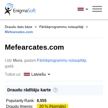
Skip
to
Latviešu
content
Draudu datu bāze
Pārlūkprogrammu nolaupītāji
Mefearcates.com
Mefearcates.com
Līdz
Mura.
gadam
Pārlūkprogrammu nolaupītāji
.
gadā
Tulkot uz:
Latviešu
Draudu rādītāju karte
?
Popularity Rank:
6,555
Draudu līmenis:
20 % (Normāls)