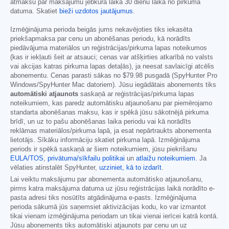
atmaksu par maksājumu jebkurā laikā 30 dienu laikā no pirkuma
datuma. Skatiet
bieži uzdotos jautājumus
.
Izmēģinājuma perioda beigās jums nekavējoties tiks iekasēta
priekšapmaksa par cenu un abonēšanas periodu, kā norādīts
piedāvājuma materiālos un reģistrācijas/pirkuma lapas noteikumos
(kas ir iekļauti šeit ar atsauci; cenas var atšķirties atkarībā no valsts
vai akcijas katras pirkuma lapas detaļās), ja neesat savlaicīgi atcēlis
abonementu. Cenas parasti sākas no
$79.98
pusgadā (SpyHunter Pro
Windows/SpyHunter Mac datoriem). Jūsu iegādātais abonements tiks
automātiski atjaunots
saskaņā ar reģistrācijas/pirkuma lapas
noteikumiem, kas paredz automātisku atjaunošanu par piemērojamo
standarta abonēšanas maksu, kas ir spēkā jūsu sākotnējā pirkuma
brīdī, un uz to pašu abonēšanas laika periodu vai kā norādīts
reklāmas materiālos/pirkuma lapā, ja esat nepārtraukts abonementa
lietotājs. Sīkāku informāciju skatiet pirkuma lapā. Izmēģinājuma
periods ir spēkā saskaņā ar šiem noteikumiem, jūsu piekrišanu
EULA/TOS
,
privātuma/sīkfailu politikai
un
atlaižu noteikumiem
. Ja
vēlaties atinstalēt SpyHunter,
uzziniet, kā to izdarīt
.
Lai veiktu maksājumu par abonementa automātisko atjaunošanu,
pirms katra maksājuma datuma uz jūsu reģistrācijas laikā norādīto e-
pasta adresi tiks nosūtīts atgādinājuma e-pasts. Izmēģinājuma
perioda sākumā jūs saņemsiet aktivizācijas kodu, ko var izmantot
tikai vienam izmēģinājuma periodam un tikai vienai ierīcei katrā kontā.
Jūsu abonements tiks automātiski atjaunots par cenu un uz