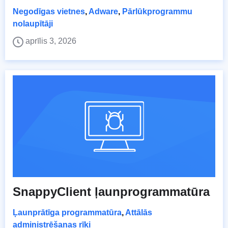
Negodīgas vietnes
,
Adware
,
Pārlūkprogrammu
nolaupītāji
aprīlis 3, 2026
SnappyClient ļaunprogrammatūra
Ļaunprātīga programmatūra
,
Attālās
administrēšanas rīki