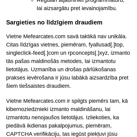
lai aizsargātu pret ievainojamību.
Sargieties no līdzīgiem draudiem
Vietne Mefearcates.com savā taktikā nav unikāla.
Citas līdzīgas vietnes, piemēram, fyallusad[.]top,
singleclick-feed[.]com un rpconcepts[.]xyz, izmanto
tās pašas maldinošās metodes, lai izmantotu
lietotājus. Uzmanība un drošas pārlūkošanas
prakses ievērošana ir jūsu labākā aizsardzība pret
šiem tiešsaistes draudiem.
Vietne Mefearcates.com ir spilgts piemērs tam, kā
kibernoziedznieki izmanto maldināšanu, lai
izmantotu nenojaušos lietotājus. Izliekoties, ka
piedāvā ikdienas pakalpojumus, piemēram,
CAPTCHA verifikāciju, tas iegūst piekļuvi jūsu