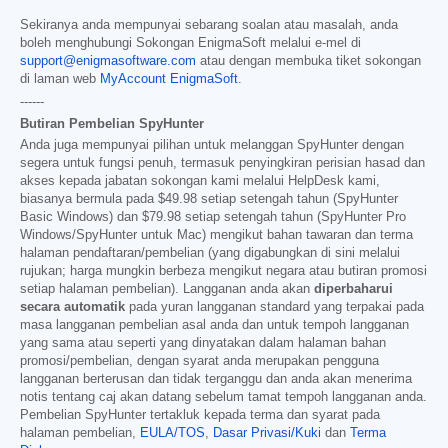
Sekiranya anda mempunyai sebarang soalan atau masalah, anda
boleh menghubungi Sokongan EnigmaSoft melalui e-mel di
support@enigmasoftware.com
atau dengan membuka tiket sokongan
di laman web
MyAccount EnigmaSoft
.
------
Butiran Pembelian SpyHunter
Anda juga mempunyai pilihan untuk melanggan SpyHunter dengan
segera untuk fungsi penuh, termasuk penyingkiran perisian hasad dan
akses kepada jabatan sokongan kami melalui HelpDesk kami,
biasanya bermula pada
$49.98
setiap setengah tahun (SpyHunter
Basic Windows) dan
$79.98
setiap setengah tahun (SpyHunter Pro
Windows/SpyHunter untuk Mac) mengikut bahan tawaran dan terma
halaman pendaftaran/pembelian (yang digabungkan di sini melalui
rujukan; harga mungkin berbeza mengikut negara atau butiran promosi
setiap halaman pembelian). Langganan anda akan
diperbaharui
secara automatik
pada yuran langganan standard yang terpakai pada
masa langganan pembelian asal anda dan untuk tempoh langganan
yang sama atau seperti yang dinyatakan dalam halaman bahan
promosi/pembelian, dengan syarat anda merupakan pengguna
langganan berterusan dan tidak terganggu dan anda akan menerima
notis tentang caj akan datang sebelum tamat tempoh langganan anda.
Pembelian SpyHunter tertakluk kepada terma dan syarat pada
halaman pembelian,
EULA/TOS
,
Dasar Privasi/Kuki
dan
Terma