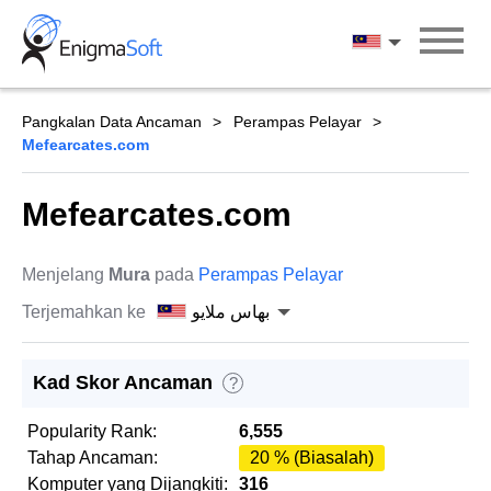
Skip
to
بهاس ملايو
content
Pangkalan Data Ancaman
Perampas Pelayar
Mefearcates.com
Mefearcates.com
Menjelang
Mura
pada
Perampas Pelayar
Terjemahkan ke
بهاس ملايو
Kad Skor Ancaman
?
Popularity Rank:
6,555
Tahap Ancaman:
20 % (Biasalah)
Komputer yang Dijangkiti:
316