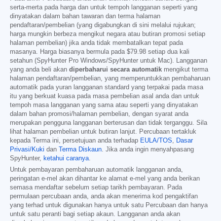
serta-merta pada harga dan untuk tempoh langganan seperti yang
dinyatakan dalam bahan tawaran dan terma halaman
pendaftaran/pembelian (yang digabungkan di sini melalui rujukan;
harga mungkin berbeza mengikut negara atau butiran promosi setiap
halaman pembelian) jika anda tidak membatalkan tepat pada
masanya. Harga biasanya bermula pada
$79.98
setiap dua kali
setahun (SpyHunter Pro Windows/SpyHunter untuk Mac). Langganan
yang anda beli akan
diperbaharui secara automatik
mengikut terma
halaman pendaftaran/pembelian, yang memperuntukkan pembaharuan
automatik pada yuran langganan standard yang terpakai pada masa
itu yang berkuat kuasa pada masa pembelian asal anda dan untuk
tempoh masa langganan yang sama atau seperti yang dinyatakan
dalam bahan promosi/halaman pembelian, dengan syarat anda
merupakan pengguna langganan berterusan dan tidak terganggu. Sila
lihat halaman pembelian untuk butiran lanjut. Percubaan tertakluk
kepada Terma ini, persetujuan anda terhadap
EULA/TOS
,
Dasar
Privasi/Kuki
dan
Terma Diskaun
. Jika anda ingin menyahpasang
SpyHunter,
ketahui caranya
.
Untuk pembayaran pembaharuan automatik langganan anda,
peringatan e-mel akan dihantar ke alamat e-mel yang anda berikan
semasa mendaftar sebelum setiap tarikh pembayaran. Pada
permulaan percubaan anda, anda akan menerima kod pengaktifan
yang terhad untuk digunakan hanya untuk satu Percubaan dan hanya
untuk satu peranti bagi setiap akaun. Langganan anda akan