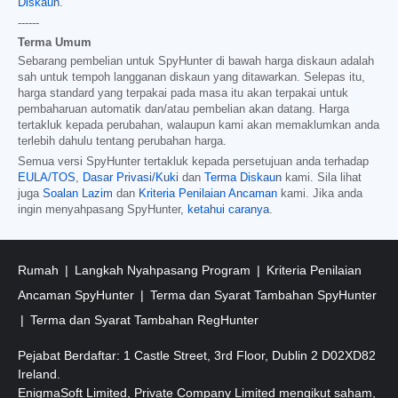
Diskaun
.
------
Terma Umum
Sebarang pembelian untuk SpyHunter di bawah harga diskaun adalah
sah untuk tempoh langganan diskaun yang ditawarkan. Selepas itu,
harga standard yang terpakai pada masa itu akan terpakai untuk
pembaharuan automatik dan/atau pembelian akan datang. Harga
tertakluk kepada perubahan, walaupun kami akan memaklumkan anda
terlebih dahulu tentang perubahan harga.
Semua versi SpyHunter tertakluk kepada persetujuan anda terhadap
EULA/TOS
,
Dasar Privasi/Kuki
dan
Terma Diskaun
kami. Sila lihat
juga
Soalan Lazim
dan
Kriteria Penilaian Ancaman
kami. Jika anda
ingin menyahpasang SpyHunter,
ketahui caranya
.
Rumah
Langkah Nyahpasang Program
Kriteria Penilaian
Ancaman SpyHunter
Terma dan Syarat Tambahan SpyHunter
Terma dan Syarat Tambahan RegHunter
Pejabat Berdaftar: 1 Castle Street, 3rd Floor, Dublin 2 D02XD82
Ireland.
EnigmaSoft Limited, Private Company Limited mengikut saham,