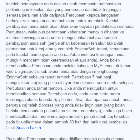
kaedah pembayaran anda adalah untuk membantu memastikan
perlindungan keselamatan yang berterusan dan tidak terganggu
semasa peralihan anda daripada Percubaan kepada langganan
berbayar sekiranya anda memutuskan untuk membeli. Kaedah
pembayaran anda tidak akan dikenakan bayaran pendahuluan semasa
Percubaan, walaupun permintaan kebenaran mungkin dihantar ke
institusi kewangan anda untuk mengesahkan bahawa kaedah
pembayaran anda sah (penyerahan kebenaran tersebut bukanlah
permintaan untuk caj atau yuran oleh EnigmaSoft tetapi, bergantung
pada kaedah pembayaran anda dan/atau institusi kewangan anda,
mungkin mencerminkan ketersediaan akaun anda). Anda boleh
membatalkan Percubaan anda melalui bahagian MyAccount di laman
web EnigmaSoft untuk akaun anda atau dengan menghubungi
EnigmaSoft sebelum tamat tempoh Percubaan 7 hari bagi
mengelakkan caj yang perlu dibayar dan diproses serta-merta selepas
Percubaan anda tamat tempoh. Jika anda memutuskan untuk
membatalkan semasa Percubaan anda, anda akan serta-merta
kehilangan akses kepada SpyHunter. Jika, atas apa-apa sebab, anda
percaya caj telah diproses yang anda tidak ingin buat (yang boleh
berlaku berdasarkan pentadbiran sistem, contohnya), anda juga boleh
membatalkan dan menerima bayaran balik penuh untuk caj tersebut
pada bila-bila masa dalam tempoh 30 hari dari tarikh caj pembelian.
Lihat
Soalan Lazim
.
Pada akhir Percubaan, anda akan dibilkan terlebih dahulu dengan