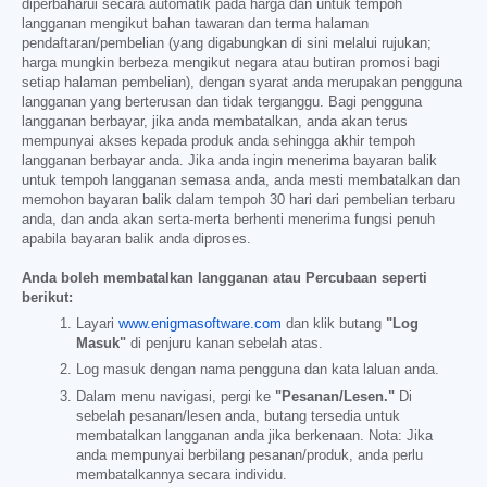
diperbaharui secara automatik pada harga dan untuk tempoh
langganan mengikut bahan tawaran dan terma halaman
pendaftaran/pembelian (yang digabungkan di sini melalui rujukan;
harga mungkin berbeza mengikut negara atau butiran promosi bagi
setiap halaman pembelian), dengan syarat anda merupakan pengguna
langganan yang berterusan dan tidak terganggu. Bagi pengguna
langganan berbayar, jika anda membatalkan, anda akan terus
mempunyai akses kepada produk anda sehingga akhir tempoh
langganan berbayar anda. Jika anda ingin menerima bayaran balik
untuk tempoh langganan semasa anda, anda mesti membatalkan dan
memohon bayaran balik dalam tempoh 30 hari dari pembelian terbaru
anda, dan anda akan serta-merta berhenti menerima fungsi penuh
apabila bayaran balik anda diproses.
Anda boleh membatalkan langganan atau Percubaan seperti
berikut:
Layari
www.enigmasoftware.com
dan klik butang
"Log
Masuk"
di penjuru kanan sebelah atas.
Log masuk dengan nama pengguna dan kata laluan anda.
Dalam menu navigasi, pergi ke
"Pesanan/Lesen."
Di
sebelah pesanan/lesen anda, butang tersedia untuk
membatalkan langganan anda jika berkenaan. Nota: Jika
anda mempunyai berbilang pesanan/produk, anda perlu
membatalkannya secara individu.