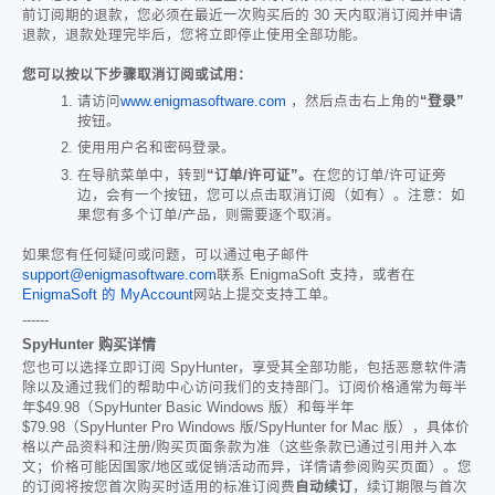
前订阅期的退款，您必须在最近一次购买后的 30 天内取消订阅并申请
退款，退款处理完毕后，您将立即停止使用全部功能。
您可以按以下步骤取消订阅或试用：
请访问
www.enigmasoftware.com
，然后点击右上角的
“登录”
按钮。
使用用户名和密码登录。
在导航菜单中，转到
“订单/许可证”。
在您的订单/许可证旁
边，会有一个按钮，您可以点击取消订阅（如有）。注意：如
果您有多个订单/产品，则需要逐个取消。
如果您有任何疑问或问题，可以通过电子邮件
support@enigmasoftware.com
联系 EnigmaSoft 支持，或者在
EnigmaSoft 的 MyAccount
网站上提交支持工单。
------
SpyHunter 购买详情
您也可以选择立即订阅 SpyHunter，享受其全部功能，包括恶意软件清
除以及通过我们的帮助中心访问我们的支持部门。订阅价格通常为每半
年
$49.98
（SpyHunter Basic Windows 版）和每半年
$79.98
（SpyHunter Pro Windows 版/SpyHunter for Mac 版），具体价
格以产品资料和注册/购买页面条款为准（这些条款已通过引用并入本
文；价格可能因国家/地区或促销活动而异，详情请参阅购买页面）。您
的订阅将按您首次购买时适用的标准订阅费
自动续订
，续订期限与首次