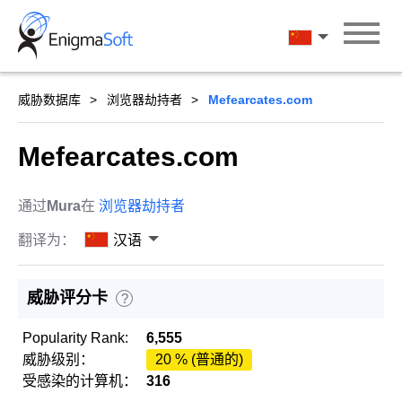
Skip
to
汉语
content
威胁数据库
浏览器劫持者
Mefearcates.com
Mefearcates.com
通过
Mura
在
浏览器劫持者
翻译为：
汉语
威胁评分卡
?
Popularity Rank:
6,555
威胁级别：
20 % (普通的)
受感染的计算机：
316