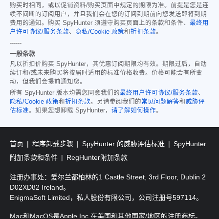
购买时相同，或以促销资料/购买页面中规定的期限为准。前提是您是连
续不间断的订阅用户，并且我们会在您的订阅到期前向您发送即将到期
费用的通知。购买 SpyHunter 须遵守购买页面上的条款和条件、
最终用
户许可协议/服务条款
、
隐私/Cookie 政策
和
折扣条款
。
------
一般条款
凡以折扣价购买 SpyHunter，其优惠订阅期限均有效。期限过后，自动
续订和/或未来购买将按届时适用的标准价格收费。价格可能会有所变
动，但我们会提前通知您。
所有 SpyHunter 版本均需您同意我们的
最终用户许可协议/服务条款
、
隐私/Cookie 政策
和
折扣条款
。另请参阅我们的
常见问题解答
和
威胁评
估标准
。如果您想卸载 SpyHunter，
请了解如何操作
。
首页
程序卸载步骤
SpyHunter 的威胁评估标准
SpyHunter
附加条款和条件
RegHunter附加条款
注册办事处：爱尔兰都柏林的1 Castle Street, 3rd Floor, Dublin 2
D02XD82 Ireland。
EnigmaSoft Limited，私人股份有限公司，公司注册号597114。
Mac和MacOS是Apple Inc.在美国和其他国家/地区的注册商标。