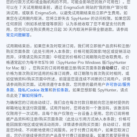
您的付款方式和/或金融机构的不同，可能会影响您的账户可用性）。您
可以在 7 天试用期结束前，通过 EnigmaSoft 网站的“我的账户”部分取
消试用，或联系 EnigmaSoft，以避免试用期结束后立即产生费用。如
果您在试用期内取消，您将立即失去 SpyHunter 的访问权限。如果您因
任何原因（例如系统管理等原因）认为系统收取了您不希望支付的费
用，您也可以在购买费用之日起 30 天内取消并获得全额退款。请参阅
常见问题解答
。
试用期结束后，如果您未及时取消订阅，我们将立即按产品资料和注册/
购买页面条款（此处引用并入本条款；价格可能因国家/地区或促销活动
而异，详情请见购买页面）中规定的价格和订阅期限向您收取费用。价
格通常起价为每半年
$79.98
（SpyHunter Pro Windows 版/SpyHunter
for Mac 版）。您购买的订阅将根据注册/购买页面条款
自动续订
，续订
价格为首次购买时适用的标准订阅费，续订期限与首次购买时相同，或
如促销资料/购买页面中所述，前提是您是连续不间断的订阅用户。详情
请参阅购买页面。试用须遵守本条款、您同意的最终用户
许可协议/服务
条款
、
隐私/Cookie 政策
和
折扣条款
。如果您想卸载 SpyHunter，请点
击此处
了解如何操作
。
为确保您的订阅自动续订，我们会在每次付款日期前向您注册时提供的
邮箱地址发送付款提醒。试用开始时，您将收到一个激活码，该激活码
仅限用于一次试用，且每个账户仅限在一台设备上使用。您的订阅将根
据产品资料和注册/购买页面条款（此处以引用方式纳入本条款；价格可
能因国家/地区或促销活动而异，详情请参阅购买页面）自动续订，前提
是您持续、不间断地使用订阅服务。对于付费订阅用户，如果您取消订
阅，您仍可继续使用您的产品直至付费订阅期结束。如果您希望获得当