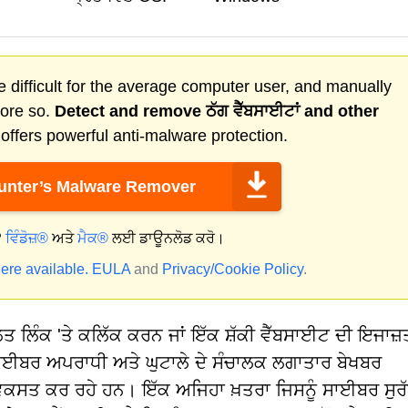
 difficult for the average computer user, and manually
more so.
Detect and remove
ਠੱਗ ਵੈੱਬਸਾਈਟਾਂ
and other
ffers powerful anti-malware protection.
nter’s Malware Remover
?
ਵਿੰਡੋਜ਼®
ਅਤੇ
ਮੈਕ®
ਲਈ ਡਾਊਨਲੋਡ ਕਰੋ।
ere available.
EULA
and
Privacy/Cookie Policy
.
 ਲਿੰਕ 'ਤੇ ਕਲਿੱਕ ਕਰਨ ਜਾਂ ਇੱਕ ਸ਼ੱਕੀ ਵੈੱਬਸਾਈਟ ਦੀ ਇਜਾਜ਼
ਾਈਬਰ ਅਪਰਾਧੀ ਅਤੇ ਘੁਟਾਲੇ ਦੇ ਸੰਚਾਲਕ ਲਗਾਤਾਰ ਬੇਖਬਰ
ਵਿਕਸਤ ਕਰ ਰਹੇ ਹਨ। ਇੱਕ ਅਜਿਹਾ ਖ਼ਤਰਾ ਜਿਸਨੂੰ ਸਾਈਬਰ ਸੁ