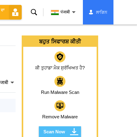
 ਦਾ
ਖੋਜ
पंजाबी
ਲਾਗਿਨ
ਬਹੁਤ ਸਿਫਾਰਸ਼ ਕੀਤੀ
ਕੀ ਤੁਹਾਡਾ ਮੈਕ ਸੁਰੱਖਿਅਤ ਹੈ?
ंजाबी
Run Malware Scan
Remove Malware
Scan Now