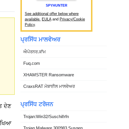
SPYHUNTER
See additional offer below where
available.
EULA
and
Privacy/Cookie
Policy
.
ਪ੍ਰਸਿੱਧ ਮਾਲਵੇਅਰ
ਐਪੋਰਨਰ.ਕਾੱਮ
Fuq.com
XHAMSTER Ransomware
CraxsRAT ਮੋਬਾਈਲ ਮਾਲਵੇਅਰ
ਪ੍ਰਸਿੱਧ ਟਰੋਜਨ
ਤ ਦੇਣ
Trojan:Win32/Suschil!rfn
ਰੱਖਿਆ
Trojan.Malware.300983.Susgen