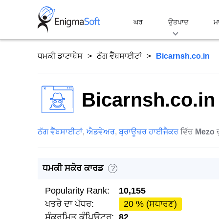
Skip
to
ਘਰ
ਉਤਪਾਦ
ਮ
content
ਧਮਕੀ ਡਾਟਾਬੇਸ
ਠੱਗ ਵੈੱਬਸਾਈਟਾਂ
Bicarnsh.co.in
Bicarnsh.co.in
ਠੱਗ ਵੈੱਬਸਾਈਟਾਂ
,
ਐਡਵੇਅਰ
,
ਬ੍ਰਾਊਜ਼ਰ ਹਾਈਜੈਕਰ
ਵਿੱਚ
Mezo
ਧਮਕੀ ਸਕੋਰ ਕਾਰਡ
?
Popularity Rank:
10,155
ਖਤਰੇ ਦਾ ਪੱਧਰ:
20 % (ਸਧਾਰਣ)
ਸੰਕਰਮਿਤ ਕੰਪਿਊਟਰ:
82