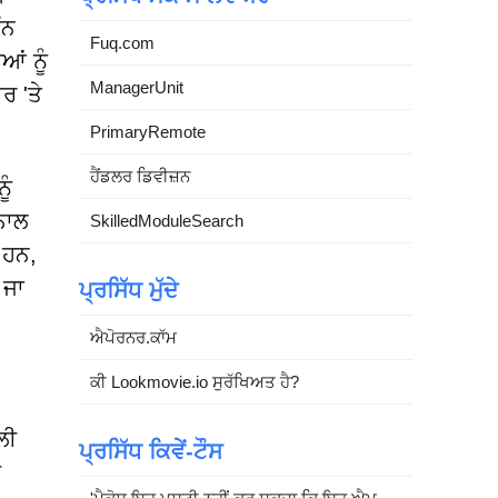
ੰਨ
Fuq.com
ਆਂ ਨੂੰ
ManagerUnit
ਰ 'ਤੇ
PrimaryRemote
ਹੈਂਡਲਰ ਡਿਵੀਜ਼ਨ
ੂੰ
ਨਾਲ
SkilledModuleSearch
 ਹਨ,
 ਜਾ
ਪ੍ਰਸਿੱਧ ਮੁੱਦੇ
ਐਪੋਰਨਰ.ਕਾੱਮ
ਕੀ Lookmovie.io ਸੁਰੱਖਿਅਤ ਹੈ?
ਲੀ
ਪ੍ਰਸਿੱਧ ਕਿਵੇਂ-ਟੌਸ
ਣ