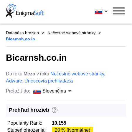
Skip
to
Slovenčina
content
Databáza hrozieb
Nečestné webové stránky
Bicarnsh.co.in
Bicarnsh.co.in
Do roku
Mezo
v roku
Nečestné webové stránky
,
Adware
,
Únoscovia prehliadača
Preložiť do:
Slovenčina
Prehľad hrozieb
?
Popularity Rank:
10,155
Stupeň ohrozenia:
20 % (Normálne)