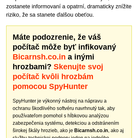
zostanete informovaní a opatrní, dramaticky znížite
riziko, že sa stanete ďalšou obeťou.
Máte podozrenie, že váš
počítač môže byť infikovaný
Bicarnsh.co.in
a inými
hrozbami?
Skenujte svoj
počítač kvôli hrozbám
pomocou SpyHunter
SpyHunter je výkonný nástroj na nápravu a
ochranu škodlivého softvéru navrhnutý tak, aby
používateľom pomohol s hĺbkovou analýzou
zabezpečenia systému, detekciou a odstránením
širokej škály hrozieb, ako je
Bicarnsh.co.in
, ako aj
službu technickej podpory jeden na jedného.