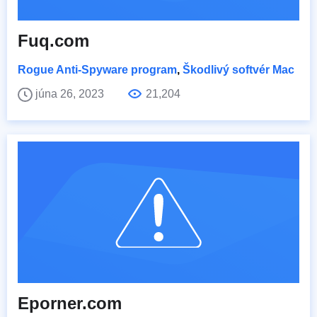
Fuq.com
Rogue Anti-Spyware program
,
Škodlivý softvér Mac
júna 26, 2023
21,204
Eporner.com