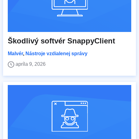
Škodlivý softvér SnappyClient
Malvér
,
Nástroje vzdialenej správy
apríla 9, 2026