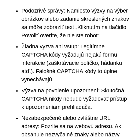
Podozrivé správy: Namiesto výzvy na výber
obrázkov alebo zadanie skreslených znakov
sa môže zobraziť text „Kliknutím na tlačidlo
Povoliť overíte, že nie ste robot“.
Žiadna výzva ani vstup: Legitímne
CAPTCHA kódy vyžadujú nejakú formu
interakcie (zaškrtávacie políčko, hádanku
atď.). Falošné CAPTCHA kódy to úplne
vynechávajú.
Výzva na povolenie upozornení: Skutočná
CAPTCHA nikdy nebude vyžadovať prístup
k upozorneniam prehliadača.
Nezabezpečené alebo zvláštne URL
adresy: Pozrite sa na webovú adresu. Ak
obsahuje nezvyčajné znaky alebo názvy