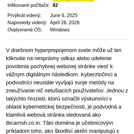
Infikované počítače:
82
Prvýkrát videný:
June 6, 2025
Naposledy videný:
April 26, 2026
Ovplyvnené OS:
Windows
V dnešnom hyperprepojenom svete môže už len
kliknutie na nesprávny odkaz alebo udelenie
povolenia pochybnej webovej stránke viesť k
vážnym digitálnym následkom. Kyberzločinci a
podvodníci neustále vyvíjajú svoje metódy na
zneužívanie nič netušiacich používateľov. Jednou z
takýchto hrozieb, ktorú označili výskumníci v
oblasti kybernetickej bezpečnosti, je podvodná a
klamlivá webová stránka sledovaná ako
Bicarnsh.co.in. Táto doména je učebnicovým
príkladom toho, ako škodliví aktéri manipulujú s