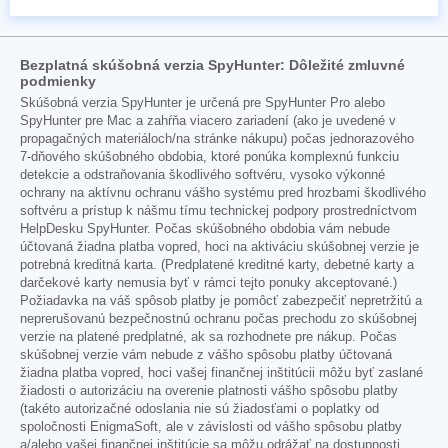
Bezplatná skúšobná verzia SpyHunter: Dôležité zmluvné
podmienky
Skúšobná verzia SpyHunter je určená pre SpyHunter Pro alebo
SpyHunter pre Mac a zahŕňa viacero zariadení (ako je uvedené v
propagačných materiáloch/na stránke nákupu) počas jednorazového
7-dňového skúšobného obdobia, ktoré ponúka komplexnú funkciu
detekcie a odstraňovania škodlivého softvéru, vysoko výkonné
ochrany na aktívnu ochranu vášho systému pred hrozbami škodlivého
softvéru a prístup k nášmu tímu technickej podpory prostredníctvom
HelpDesku SpyHunter. Počas skúšobného obdobia vám nebude
účtovaná žiadna platba vopred, hoci na aktiváciu skúšobnej verzie je
potrebná kreditná karta. (Predplatené kreditné karty, debetné karty a
darčekové karty nemusia byť v rámci tejto ponuky akceptované.)
Požiadavka na váš spôsob platby je pomôcť zabezpečiť nepretržitú a
neprerušovanú bezpečnostnú ochranu počas prechodu zo skúšobnej
verzie na platené predplatné, ak sa rozhodnete pre nákup. Počas
skúšobnej verzie vám nebude z vášho spôsobu platby účtovaná
žiadna platba vopred, hoci vašej finančnej inštitúcii môžu byť zaslané
žiadosti o autorizáciu na overenie platnosti vášho spôsobu platby
(takéto autorizačné odoslania nie sú žiadosťami o poplatky od
spoločnosti EnigmaSoft, ale v závislosti od vášho spôsobu platby
a/alebo vašej finančnej inštitúcie sa môžu odrážať na dostupnosti