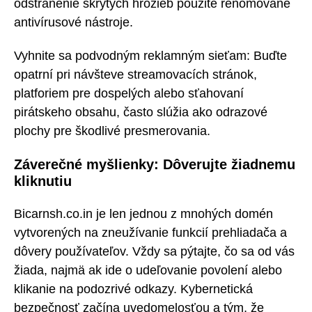
odstránenie skrytých hrozieb použite renomované
antivírusové nástroje.
Vyhnite sa podvodným reklamným sieťam: Buďte
opatrní pri návšteve streamovacích stránok,
platforiem pre dospelých alebo sťahovaní
pirátskeho obsahu, často slúžia ako odrazové
plochy pre škodlivé presmerovania.
Záverečné myšlienky: Dôverujte žiadnemu
kliknutiu
Bicarnsh.co.in je len jednou z mnohých domén
vytvorených na zneužívanie funkcií prehliadača a
dôvery používateľov. Vždy sa pýtajte, čo sa od vás
žiada, najmä ak ide o udeľovanie povolení alebo
klikanie na podozrivé odkazy. Kybernetická
bezpečnosť začína uvedomelosťou a tým, že