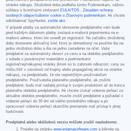
stránke nákupu. Skúšobná doba podlieha týmto Podmienkam, vášmu
súhlasu s licenčnými zmluvami
EULA/TOS
,
Zásadám ochrany
osobných údajov/súborov cookie
a
Zľavovým podmienkam
. Ak chcete
odinštalovať SpyHunter,
zistite ako
.
V prípade platby za automatické obnovenie predplatného vám bude
pred každým dátumom platby zaslaná e-mailová pripomienka na e-
mailovú adresu, ktorú ste uviedli pri registrácii. Na začiatku skúšobnej
doby dostanete aktivačný kód, ktorý je obmedzený na použitie iba na
jednu skúšobnú dobu a iba na jedno zariadenie na účet. Vaše
predplatné sa automaticky obnoví za cenu a na obdobie predplatného
v súlade s ponukovými materiálmi a podmienkami
registračnej/nákupnej stránky (ktoré sú tu zahrnuté odkazom; ceny sa
môžu líšiť v závislosti od krajiny alebo propagačnej akcie na stránke
nákupu), za predpokladu, že ste nepretržitým používateľom
predplatného. Používatelia plateného predplatného, ak zrušíte
predplatné, budú mať naďalej prístup k svojim produktom až do konca
plateného obdobia predplatného. Ak chcete získať vrátenie peňazí za
aktuálne obdobie predplatného, musíte zrušiť predplatné a požiadať o
vrátenie peňazí do 30 dní od vášho posledného nákupu a po
spracovaní vrátenia peňazí okamžite prestanete mať prístup k plnej
funkčnosti.
Predplatné alebo skúšobnú verziu môžete zrušiť nasledovne:
Prejdite na stránku
www.enigmasoftware.com
a kliknite na