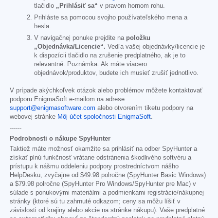
tlačidlo
„Prihlásiť sa“
v pravom hornom rohu.
Prihláste sa pomocou svojho používateľského mena a
hesla.
V navigačnej ponuke prejdite na
položku
„Objednávka/Licencie“.
Vedľa vašej objednávky/licencie je
k dispozícii tlačidlo na zrušenie predplatného, ak je to
relevantné. Poznámka: Ak máte viacero
objednávok/produktov, budete ich musieť zrušiť jednotlivo.
V prípade akýchkoľvek otázok alebo problémov môžete kontaktovať
podporu EnigmaSoft e-mailom na adrese
support@enigmasoftware.com
alebo otvorením tiketu podpory na
webovej stránke
Môj účet spoločnosti EnigmaSoft
.
------
Podrobnosti o nákupe SpyHunter
Taktiež máte možnosť okamžite sa prihlásiť na odber SpyHunter a
získať plnú funkčnosť vrátane odstránenia škodlivého softvéru a
prístupu k nášmu oddeleniu podpory prostredníctvom nášho
HelpDesku, zvyčajne od
$49.98
polročne (SpyHunter Basic Windows)
a
$79.98
polročne (SpyHunter Pro Windows/SpyHunter pre Mac) v
súlade s ponukovými materiálmi a podmienkami registrácie/nákupnej
stránky (ktoré sú tu zahrnuté odkazom; ceny sa môžu líšiť v
závislosti od krajiny alebo akcie na stránke nákupu). Vaše predplatné