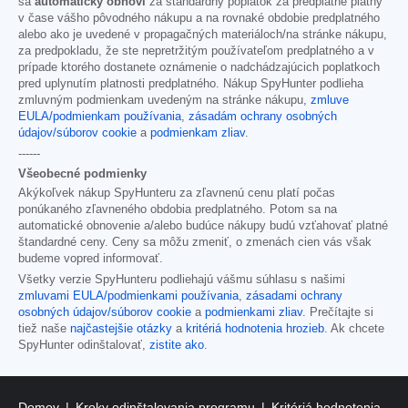
sa
automaticky obnoví
za štandardný poplatok za predplatné platný
v čase vášho pôvodného nákupu a na rovnaké obdobie predplatného
alebo ako je uvedené v propagačných materiáloch/na stránke nákupu,
za predpokladu, že ste nepretržitým používateľom predplatného a v
prípade ktorého dostanete oznámenie o nadchádzajúcich poplatkoch
pred uplynutím platnosti predplatného. Nákup SpyHunter podlieha
zmluvným podmienkam uvedeným na stránke nákupu,
zmluve
EULA/podmienkam používania
,
zásadám ochrany osobných
údajov/súborov cookie
a
podmienkam zliav
.
------
Všeobecné podmienky
Akýkoľvek nákup SpyHunteru za zľavnenú cenu platí počas
ponúkaného zľavneného obdobia predplatného. Potom sa na
automatické obnovenie a/alebo budúce nákupy budú vzťahovať platné
štandardné ceny. Ceny sa môžu zmeniť, o zmenách cien vás však
budeme vopred informovať.
Všetky verzie SpyHunteru podliehajú vášmu súhlasu s našimi
zmluvami EULA/podmienkami používania
,
zásadami ochrany
osobných údajov/súborov cookie
a
podmienkami zliav
. Prečítajte si
tiež naše
najčastejšie otázky
a
kritériá hodnotenia hrozieb
. Ak chcete
SpyHunter odinštalovať,
zistite ako
.
Domov
Kroky odinštalovania programu
Kritériá hodnotenia