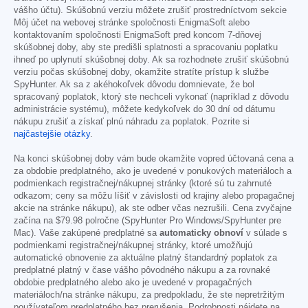
vášho účtu). Skúšobnú verziu môžete zrušiť prostredníctvom sekcie
Môj účet na webovej stránke spoločnosti EnigmaSoft alebo
kontaktovaním spoločnosti EnigmaSoft pred koncom 7-dňovej
skúšobnej doby, aby ste predišli splatnosti a spracovaniu poplatku
ihneď po uplynutí skúšobnej doby. Ak sa rozhodnete zrušiť skúšobnú
verziu počas skúšobnej doby, okamžite stratíte prístup k službe
SpyHunter. Ak sa z akéhokoľvek dôvodu domnievate, že bol
spracovaný poplatok, ktorý ste nechceli vykonať (napríklad z dôvodu
administrácie systému), môžete kedykoľvek do 30 dní od dátumu
nákupu zrušiť a získať plnú náhradu za poplatok. Pozrite si
najčastejšie otázky
.
Na konci skúšobnej doby vám bude okamžite vopred účtovaná cena a
za obdobie predplatného, ako je uvedené v ponukových materiáloch a
podmienkach registračnej/nákupnej stránky (ktoré sú tu zahrnuté
odkazom; ceny sa môžu líšiť v závislosti od krajiny alebo propagačnej
akcie na stránke nákupu), ak ste odber včas nezrušili. Cena zvyčajne
začína na
$79.98
polročne (SpyHunter Pro Windows/SpyHunter pre
Mac). Vaše zakúpené predplatné sa
automaticky obnoví
v súlade s
podmienkami registračnej/nákupnej stránky, ktoré umožňujú
automatické obnovenie za aktuálne platný štandardný poplatok za
predplatné platný v čase vášho pôvodného nákupu a za rovnaké
obdobie predplatného alebo ako je uvedené v propagačných
materiáloch/na stránke nákupu, za predpokladu, že ste nepretržitým
používateľom predplatného bez prerušenia. Podrobnosti nájdete na