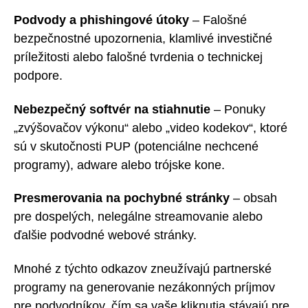
Podvody a phishingové útoky
– Falošné
bezpečnostné upozornenia, klamlivé investičné
príležitosti alebo falošné tvrdenia o technickej
podpore.
Nebezpečný softvér na stiahnutie
– Ponuky
„zvýšovačov výkonu“ alebo „video kodekov“, ktoré
sú v skutočnosti PUP (potenciálne nechcené
programy), adware alebo trójske kone.
Presmerovania na pochybné stránky
– obsah
pre dospelých, nelegálne streamovanie alebo
ďalšie podvodné webové stránky.
Mnohé z týchto odkazov zneužívajú partnerské
programy na generovanie nezákonných príjmov
pre podvodníkov, čím sa vaše kliknutia stávajú pre