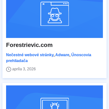
Forestrievic.com
Nečestné webové stránky
,
Adware
,
Únoscovia
prehliadača
apríla 3, 2026