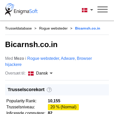
Skip
to
Dansk
content
Trusseldatabase
Rogue websteder
Bicarnsh.co.in
Bicarnsh.co.in
Med
Mezo
i
Rogue websteder
,
Adware
,
Browser
hijackere
Oversæt til:
Dansk
Trusselscorekort
?
Popularity Rank:
10,155
Trusselsniveau:
20 % (Normal)
Inficerede computere:
82