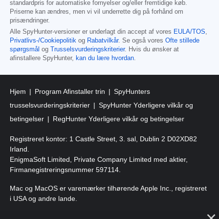
standardpris for automatiske fornyelser og/eller fremtidige køb.
Priserne kan ændres, men vi vil underrette dig på forhånd om
prisændringer.
Alle SpyHunter-versioner er underlagt din accept af vores
EULA/TOS
,
Privatlivs-/Cookiepolitik
og
Rabatvilkår
. Se også vores
Ofte stillede
spørgsmål
og
Trusselsvurderingskriterier
. Hvis du ønsker at
afinstallere SpyHunter,
kan du lære hvordan
.
Hjem
Program Afinstaller trin
SpyHunters
trusselsvurderingskriterier
SpyHunter Yderligere vilkår og
betingelser
RegHunter Yderligere vilkår og betingelser
Registreret kontor: 1 Castle Street, 3. sal, Dublin 2 D02XD82
Irland.
EnigmaSoft Limited, Private Company Limited med aktier,
Firmanegistreringsnummer 597114.
Mac og MacOS er varemærker tilhørende Apple Inc., registreret
i USA og andre lande.
Copyright 2016-
2026
. EnigmaSoft Ltd. Alle rettigheder