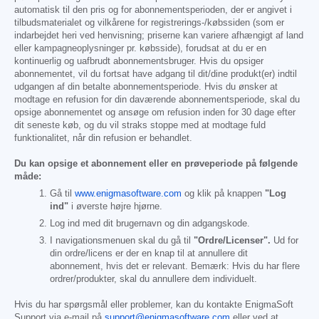
automatisk til den pris og for abonnementsperioden, der er angivet i
tilbudsmaterialet og vilkårene for registrerings-/købssiden (som er
indarbejdet heri ved henvisning; priserne kan variere afhængigt af land
eller kampagneoplysninger pr. købsside), forudsat at du er en
kontinuerlig og uafbrudt abonnementsbruger. Hvis du opsiger
abonnementet, vil du fortsat have adgang til dit/dine produkt(er) indtil
udgangen af din betalte abonnementsperiode. Hvis du ønsker at
modtage en refusion for din daværende abonnementsperiode, skal du
opsige abonnementet og ansøge om refusion inden for 30 dage efter
dit seneste køb, og du vil straks stoppe med at modtage fuld
funktionalitet, når din refusion er behandlet.
Du kan opsige et abonnement eller en prøveperiode på følgende
måde:
Gå til
www.enigmasoftware.com
og klik på knappen
"Log
ind"
i øverste højre hjørne.
Log ind med dit brugernavn og din adgangskode.
I navigationsmenuen skal du gå til
"Ordre/Licenser".
Ud for
din ordre/licens er der en knap til at annullere dit
abonnement, hvis det er relevant. Bemærk: Hvis du har flere
ordrer/produkter, skal du annullere dem individuelt.
Hvis du har spørgsmål eller problemer, kan du kontakte EnigmaSoft
Support via e-mail på
support@enigmasoftware.com
eller ved at