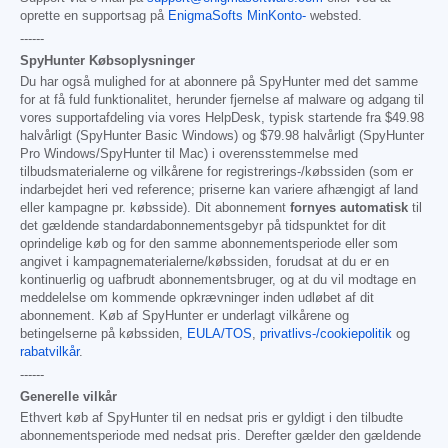
oprette en supportsag på
EnigmaSofts MinKonto-
websted.
------
SpyHunter Købsoplysninger
Du har også mulighed for at abonnere på SpyHunter med det samme
for at få fuld funktionalitet, herunder fjernelse af malware og adgang til
vores supportafdeling via vores HelpDesk, typisk startende fra
$49.98
halvårligt (SpyHunter Basic Windows) og
$79.98
halvårligt (SpyHunter
Pro Windows/SpyHunter til Mac) i overensstemmelse med
tilbudsmaterialerne og vilkårene for registrerings-/købssiden (som er
indarbejdet heri ved reference; priserne kan variere afhængigt af land
eller kampagne pr. købsside). Dit abonnement
fornyes automatisk
til
det gældende standardabonnementsgebyr på tidspunktet for dit
oprindelige køb og for den samme abonnementsperiode eller som
angivet i kampagnematerialerne/købssiden, forudsat at du er en
kontinuerlig og uafbrudt abonnementsbruger, og at du vil modtage en
meddelelse om kommende opkrævninger inden udløbet af dit
abonnement. Køb af SpyHunter er underlagt vilkårene og
betingelserne på købssiden,
EULA/TOS
,
privatlivs-/cookiepolitik
og
rabatvilkår
.
------
Generelle vilkår
Ethvert køb af SpyHunter til en nedsat pris er gyldigt i den tilbudte
abonnementsperiode med nedsat pris. Derefter gælder den gældende