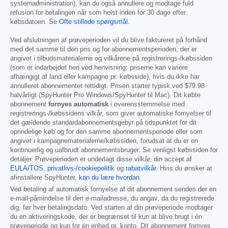
systemadministration), kan du også annullere og modtage fuld
refusion for betalingen når som helst inden for 30 dage efter
købsdatoen. Se
Ofte stillede spørgsmål
.
Ved afslutningen af prøveperioden vil du blive faktureret på forhånd
med det samme til den pris og for abonnementsperioden, der er
angivet i tilbudsmaterialerne og vilkårene på registrerings-/købssiden
(som er indarbejdet heri ved henvisning; priserne kan variere
afhængigt af land eller kampagne pr. købsside), hvis du ikke har
annulleret abonnementet rettidigt. Prisen starter typisk ved
$79.98
halvårligt (SpyHunter Pro Windows/SpyHunter til Mac). Dit købte
abonnement
fornyes automatisk
i overensstemmelse med
registrerings-/købssidens vilkår, som giver automatiske fornyelser til
det gældende standardabonnementsgebyr på tidspunktet for dit
oprindelige køb og for den samme abonnementsperiode eller som
angivet i kampagnematerialerne/købssiden, forudsat at du er en
kontinuerlig og uafbrudt abonnementsbruger. Se venligst købssiden for
detaljer. Prøveperioden er underlagt disse vilkår, din accept af
EULA/TOS
,
privatlivs-/cookiepolitik
og
rabatvilkår
. Hvis du ønsker at
afinstallere SpyHunter,
kan du lære hvordan
.
Ved betaling af automatisk fornyelse af dit abonnement sendes der en
e-mail-påmindelse til den e-mailadresse, du angav, da du registrerede
dig, før hver betalingsdato. Ved starten af din prøveperiode modtager
du en aktiveringskode, der er begrænset til kun at blive brugt i én
prøveperiode og kun for én enhed pr. konto. Dit abonnement fornyes