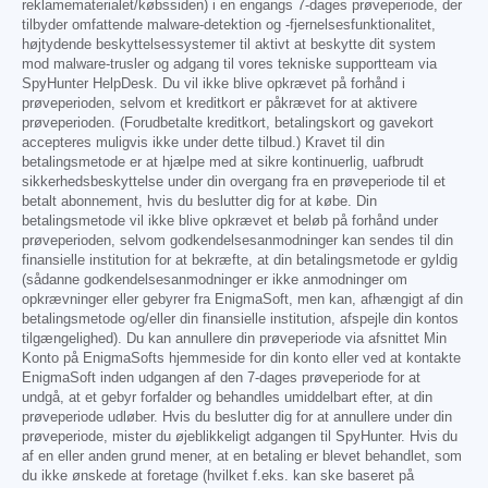
reklamematerialet/købssiden) i en engangs 7-dages prøveperiode, der
tilbyder omfattende malware-detektion og -fjernelsesfunktionalitet,
højtydende beskyttelsessystemer til aktivt at beskytte dit system
mod malware-trusler og adgang til vores tekniske supportteam via
SpyHunter HelpDesk. Du vil ikke blive opkrævet på forhånd i
prøveperioden, selvom et kreditkort er påkrævet for at aktivere
prøveperioden. (Forudbetalte kreditkort, betalingskort og gavekort
accepteres muligvis ikke under dette tilbud.) Kravet til din
betalingsmetode er at hjælpe med at sikre kontinuerlig, uafbrudt
sikkerhedsbeskyttelse under din overgang fra en prøveperiode til et
betalt abonnement, hvis du beslutter dig for at købe. Din
betalingsmetode vil ikke blive opkrævet et beløb på forhånd under
prøveperioden, selvom godkendelsesanmodninger kan sendes til din
finansielle institution for at bekræfte, at din betalingsmetode er gyldig
(sådanne godkendelsesanmodninger er ikke anmodninger om
opkrævninger eller gebyrer fra EnigmaSoft, men kan, afhængigt af din
betalingsmetode og/eller din finansielle institution, afspejle din kontos
tilgængelighed). Du kan annullere din prøveperiode via afsnittet Min
Konto på EnigmaSofts hjemmeside for din konto eller ved at kontakte
EnigmaSoft inden udgangen af den 7-dages prøveperiode for at
undgå, at et gebyr forfalder og behandles umiddelbart efter, at din
prøveperiode udløber. Hvis du beslutter dig for at annullere under din
prøveperiode, mister du øjeblikkeligt adgangen til SpyHunter. Hvis du
af en eller anden grund mener, at en betaling er blevet behandlet, som
du ikke ønskede at foretage (hvilket f.eks. kan ske baseret på