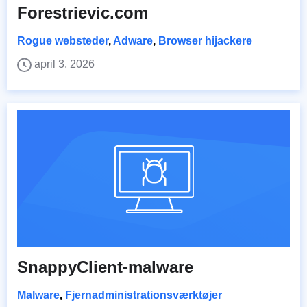
Forestrievic.com
Rogue websteder
,
Adware
,
Browser hijackere
april 3, 2026
SnappyClient-malware
Malware
,
Fjernadministrationsværktøjer