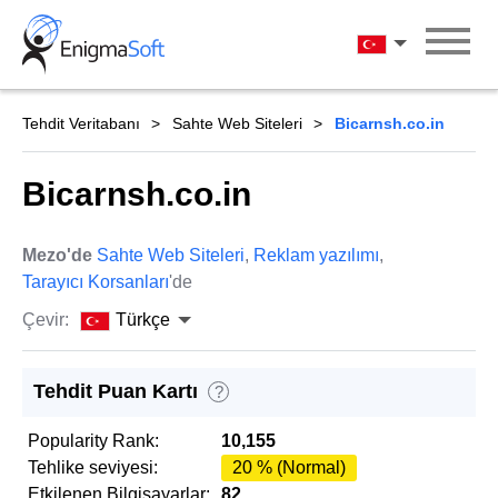
Skip
to
Türkçe
content
Tehdit Veritabanı
Sahte Web Siteleri
Bicarnsh.co.in
Bicarnsh.co.in
Mezo'de
Sahte Web Siteleri
,
Reklam yazılımı
,
Tarayıcı Korsanları
'de
Çevir:
Türkçe
Tehdit Puan Kartı
?
Popularity Rank:
10,155
Tehlike seviyesi:
20 % (Normal)
Etkilenen Bilgisayarlar:
82