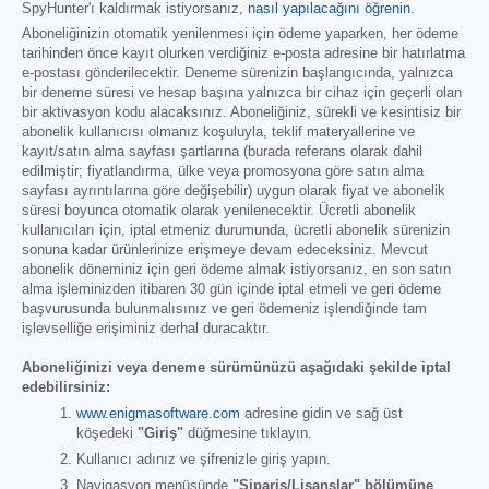
SpyHunter'ı kaldırmak istiyorsanız,
nasıl yapılacağını öğrenin
.
Aboneliğinizin otomatik yenilenmesi için ödeme yaparken, her ödeme
tarihinden önce kayıt olurken verdiğiniz e-posta adresine bir hatırlatma
e-postası gönderilecektir. Deneme sürenizin başlangıcında, yalnızca
bir deneme süresi ve hesap başına yalnızca bir cihaz için geçerli olan
bir aktivasyon kodu alacaksınız. Aboneliğiniz, sürekli ve kesintisiz bir
abonelik kullanıcısı olmanız koşuluyla, teklif materyallerine ve
kayıt/satın alma sayfası şartlarına (burada referans olarak dahil
edilmiştir; fiyatlandırma, ülke veya promosyona göre satın alma
sayfası ayrıntılarına göre değişebilir) uygun olarak fiyat ve abonelik
süresi boyunca otomatik olarak yenilenecektir. Ücretli abonelik
kullanıcıları için, iptal etmeniz durumunda, ücretli abonelik sürenizin
sonuna kadar ürünlerinize erişmeye devam edeceksiniz. Mevcut
abonelik döneminiz için geri ödeme almak istiyorsanız, en son satın
alma işleminizden itibaren 30 gün içinde iptal etmeli ve geri ödeme
başvurusunda bulunmalısınız ve geri ödemeniz işlendiğinde tam
işlevselliğe erişiminiz derhal duracaktır.
Aboneliğinizi veya deneme sürümünüzü aşağıdaki şekilde iptal
edebilirsiniz:
www.enigmasoftware.com
adresine gidin ve sağ üst
köşedeki
"Giriş"
düğmesine tıklayın.
Kullanıcı adınız ve şifrenizle giriş yapın.
Navigasyon menüsünde
"Sipariş/Lisanslar" bölümüne