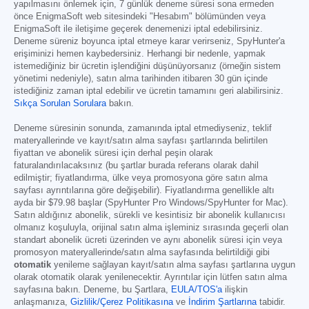
yapılmasını önlemek için, 7 günlük deneme süresi sona ermeden
önce EnigmaSoft web sitesindeki "Hesabım" bölümünden veya
EnigmaSoft ile iletişime geçerek denemenizi iptal edebilirsiniz.
Deneme süreniz boyunca iptal etmeye karar verirseniz, SpyHunter'a
erişiminizi hemen kaybedersiniz. Herhangi bir nedenle, yapmak
istemediğiniz bir ücretin işlendiğini düşünüyorsanız (örneğin sistem
yönetimi nedeniyle), satın alma tarihinden itibaren 30 gün içinde
istediğiniz zaman iptal edebilir ve ücretin tamamını geri alabilirsiniz.
Sıkça Sorulan Sorulara
bakın.
Deneme süresinin sonunda, zamanında iptal etmediyseniz, teklif
materyallerinde ve kayıt/satın alma sayfası şartlarında belirtilen
fiyattan ve abonelik süresi için derhal peşin olarak
faturalandırılacaksınız (bu şartlar burada referans olarak dahil
edilmiştir; fiyatlandırma, ülke veya promosyona göre satın alma
sayfası ayrıntılarına göre değişebilir). Fiyatlandırma genellikle altı
ayda bir
$79.98
başlar (SpyHunter Pro Windows/SpyHunter for Mac).
Satın aldığınız abonelik, sürekli ve kesintisiz bir abonelik kullanıcısı
olmanız koşuluyla, orijinal satın alma işleminiz sırasında geçerli olan
standart abonelik ücreti üzerinden ve aynı abonelik süresi için veya
promosyon materyallerinde/satın alma sayfasında belirtildiği gibi
otomatik
yenileme sağlayan kayıt/satın alma sayfası şartlarına uygun
olarak otomatik olarak yenilenecektir. Ayrıntılar için lütfen satın alma
sayfasına bakın. Deneme, bu Şartlara,
EULA/TOS'a
ilişkin
anlaşmanıza,
Gizlilik/Çerez Politikasına
ve
İndirim Şartlarına
tabidir.