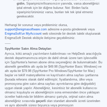
gidin.
Siparişinizin/lisansınızın yanında, varsa aboneliğinizi
iptal etmek için bir düğme bulunur. Not: Birden fazla
siparişiniz/ürününüz varsa, bunları tek tek iptal etmeniz
gerekecektir.
Herhangi bir sorunuz veya probleminiz olursa,
support@enigmasoftware.com
adresine e-posta göndererek veya
EnigmaSoft'un MyAccount
web sitesinde bir destek talebi oluşturarak
EnigmaSoft Destek ekibiyle iletişime geçebilirsiniz.
------
SpyHunter Satın Alma Detayları
Ayrıca, kötü amaçlı yazılımların kaldırılması ve HelpDesk aracılığıyla
destek departmanımıza erişim de dahil olmak üzere tam işlevsellik
için SpyHunter'a hemen abone olma seçeneğiniz de bulunmaktadır. Bu
abonelik genellikle altı ayda bir
$49.98
(SpyHunter Basic Windows) ve
altı ayda bir
$79.98
(SpyHunter Pro Windows/SpyHunter for Mac)
başlar ve teklif materyallerine ve kayıt/satın alma sayfası şartlarına
(burada referans olarak dahil edilmiştir; fiyatlandırma, ülke veya
promosyona göre satın alma sayfası ayrıntılarına göre değişebilir)
uygun olarak yapılır. Aboneliğiniz, kesintisiz bir abonelik kullanıcısı
olmanız koşuluyla ve aboneliğinizin sona ermesinden önce yaklaşan
ücretler hakkında bir bildirim almanız şartıyla, orijinal satın alma
aboneliğiniz sırasında
geçerli
olan standart abonelik ücreti üzerinden
ve aynı abonelik süresi boyunca veya promosyon