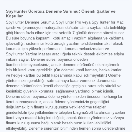
SpyHunter Ücretsiz Deneme Sürümü: Önemli Şartlar ve
Koşullar
SpyHunter Deneme Sürümü, SpyHunter Pro veya SpyHunter for Mac
içindir ve (promosyon materyallerinde/satın alma sayfasında belirtildiği
gibi) birden fazla cihaz için tek seferlik 7 günlük deneme süresi sunar.
Bu süre boyunca kapsamlı kötü amaçlı yazılım algılama ve kaldırma
işlevselliği, sisteminizi kötü amaçlı yazılım tehditlerinden aktif olarak
korumak için yüksek performanslı koruma mekanizmaları ve
SpyHunter Yardım Masası aracılığıyla teknik destek ekibimize erişim
imkanı sağlar. Deneme süresi boyunca önceden
ücretlendirilmeyeceksiniz, ancak deneme sürümünü etkinleştirmek
için bir kredi kartı gereklidir. (Ön ödemeli kredi kartları, banka kartları
ve hediye kartları bu teklif kapsamında kabul edilmeyebilir.) Ödeme
yönteminizin gerekliliği, satın almaya karar vermeniz durumunda
deneme sürümünden ücretli aboneliğe geçişiniz sırasında sürekli ve
kesintisiz güvenlik koruması sağlamaya yardımcı olmak içindir.
Deneme süresi boyunca ödeme yönteminizden önceden herhangi bir
ücret alınmayacaktır; ancak ödeme yönteminizin geçerliliğini
doğrulamak için finans kuruluşunuza yetkilendirme talepleri
gönderilebilir (bu yetkilendirme talepleri EnigmaSoft tarafından yapılan
ücret veya masraf talepleri değildir, ancak ödeme yönteminiz ve/veya
finans kuruluşunuza bağlı olarak hesabınızın kullanılabilirliğini
etkileyebilir). Deneme sürenizin bitiminden hemen sonra ücretlendirme