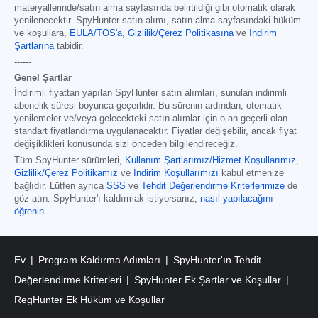
materyallerinde/satın alma sayfasında belirtildiği gibi otomatik olarak
yenilenecektir. SpyHunter satın alımı, satın alma sayfasındaki hüküm
ve koşullara,
EULA/TOS'a
,
Gizlilik/Çerez Politikasına
ve
İndirim
Şartlarına
tabidir.
------
Genel Şartlar
İndirimli fiyattan yapılan SpyHunter satın alımları, sunulan indirimli
abonelik süresi boyunca geçerlidir. Bu sürenin ardından, otomatik
yenilemeler ve/veya gelecekteki satın alımlar için o an geçerli olan
standart fiyatlandırma uygulanacaktır. Fiyatlar değişebilir, ancak fiyat
değişiklikleri konusunda sizi önceden bilgilendireceğiz.
Tüm SpyHunter sürümleri
,
Kullanım Şartlarımız/Hizmet Koşullarımız
,
Gizlilik/Çerez Politikamız
ve
İndirim Koşullarımızı
kabul etmenize
bağlıdır. Lütfen ayrıca
SSS
ve
Tehdit Değerlendirme Kriterlerimize
de
göz atın. SpyHunter'ı kaldırmak istiyorsanız,
nasıl yapılacağını
öğrenin
.
Ev
Program Kaldırma Adımları
SpyHunter'ın Tehdit
Değerlendirme Kriterleri
SpyHunter Ek Şartlar ve Koşullar
RegHunter Ek Hüküm ve Koşullar