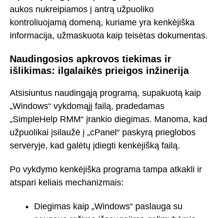
aukos nukreipiamos į antrą užpuoliko
kontroliuojamą domeną, kuriame yra kenkėjiška
informacija, užmaskuota kaip teisėtas dokumentas.
Naudingosios apkrovos tiekimas ir
išlikimas: ilgalaikės prieigos inžinerija
Atsisiuntus naudingąją programą, supakuotą kaip
„Windows“ vykdomąjį failą, pradedamas
„SimpleHelp RMM“ įrankio diegimas. Manoma, kad
užpuolikai įsilaužė į „cPanel“ paskyrą prieglobos
serveryje, kad galėtų įdiegti kenkėjišką failą.
Po vykdymo kenkėjiška programa tampa atkakli ir
atspari keliais mechanizmais:
Diegimas kaip „Windows“ paslauga su