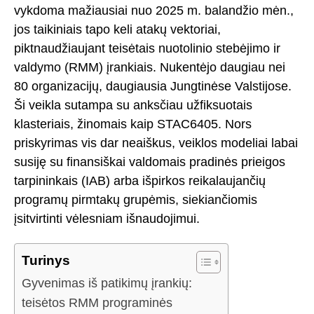
vykdoma mažiausiai nuo 2025 m. balandžio mėn.,
jos taikiniais tapo keli atakų vektoriai,
piktnaudžiaujant teisėtais nuotolinio stebėjimo ir
valdymo (RMM) įrankiais. Nukentėjo daugiau nei
80 organizacijų, daugiausia Jungtinėse Valstijose.
Ši veikla sutampa su anksčiau užfiksuotais
klasteriais, žinomais kaip STAC6405. Nors
priskyrimas vis dar neaiškus, veiklos modeliai labai
susiję su finansiškai valdomais pradinės prieigos
tarpininkais (IAB) arba išpirkos reikalaujančių
programų pirmtakų grupėmis, siekiančiomis
įsitvirtinti vėlesniam išnaudojimui.
Turinys
Gyvenimas iš patikimų įrankių:
teisėtos RMM programinės