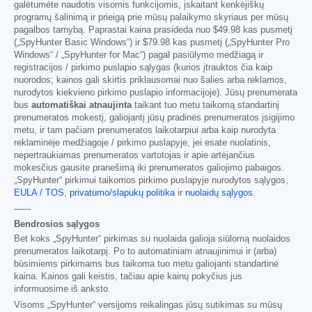
galėtumėte naudotis visomis funkcijomis, įskaitant kenkėjiškų
programų šalinimą ir prieigą prie mūsų palaikymo skyriaus per mūsų
pagalbos tarnybą. Paprastai kaina prasideda nuo
$49.98
kas pusmetį
(„SpyHunter Basic Windows“) ir
$79.98
kas pusmetį („SpyHunter Pro
Windows“ / „SpyHunter for Mac“) pagal pasiūlymo medžiagą ir
registracijos / pirkimo puslapio sąlygas (kurios įtrauktos čia kaip
nuorodos; kainos gali skirtis priklausomai nuo šalies arba reklamos,
nurodytos kiekvieno pirkimo puslapio informacijoje). Jūsų prenumerata
bus
automatiškai atnaujinta
taikant tuo metu taikomą standartinį
prenumeratos mokestį, galiojantį jūsų pradinės prenumeratos įsigijimo
metu, ir tam pačiam prenumeratos laikotarpiui arba kaip nurodyta
reklaminėje medžiagoje / pirkimo puslapyje, jei esate nuolatinis,
nepertraukiamas prenumeratos vartotojas ir apie artėjančius
mokesčius gausite pranešimą iki prenumeratos galiojimo pabaigos.
„SpyHunter“ pirkimui taikomos pirkimo puslapyje nurodytos sąlygos,
EULA / TOS
,
privatumo/slapukų politika
ir
nuolaidų sąlygos
.
------
Bendrosios sąlygos
Bet koks „SpyHunter“ pirkimas su nuolaida galioja siūlomą nuolaidos
prenumeratos laikotarpį. Po to automatiniam atnaujinimui ir (arba)
būsimiems pirkimams bus taikoma tuo metu galiojanti standartinė
kaina. Kainos gali keistis, tačiau apie kainų pokyčius jus
informuosime iš anksto.
Visoms „SpyHunter“ versijoms reikalingas jūsų sutikimas su mūsų