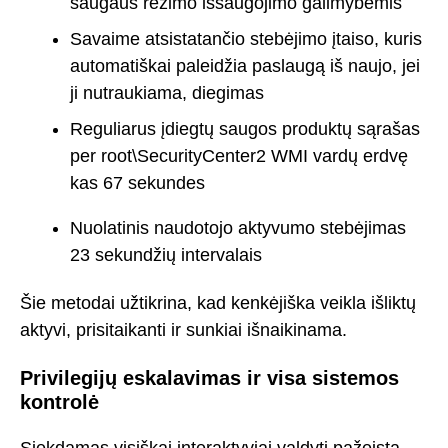
saugaus režimo išsaugojimo galimybėmis
Savaime atsistatančio stebėjimo įtaiso, kuris
automatiškai paleidžia paslaugą iš naujo, jei
ji nutraukiama, diegimas
Reguliarus įdiegtų saugos produktų sąrašas
per root\SecurityCenter2 WMI vardų erdvę
kas 67 sekundes
Nuolatinis naudotojo aktyvumo stebėjimas
23 sekundžių intervalais
Šie metodai užtikrina, kad kenkėjiška veikla išliktų
aktyvi, prisitaikanti ir sunkiai išnaikinama.
Privilegijų eskalavimas ir visa sistemos
kontrolė