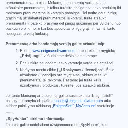
prenumeratos vartotojas. Mokamų prenumeratų vartotojai, jei
atšauksite prenumeratą, ir toliau turėsite prieigą prie savo produktų iki
mokamos prenumeratos laikotarpio pabaigos. Jei norite gauti pinigų
grąžinimą už dabartinį prenumeratos laikotarpį, turite atšaukti
prenumeratą ir pateikti prašymą dėl pinigų grąžinimo per 30 dienų nuo
paskutinio pirkimo, o kai bus apdorotas pinigų grąžinimas, iš karto
nebegausite visų funkcijų.
Prenumeratą arba bandomąją versiją galite atšaukti taip:
Eikite į
www.enigmasoftware.com
ir spustelėkite mygtuką
„Prisijungti“
viršutiniame dešiniajame kampe.
Prisijunkite naudodami savo vartotojo vardą ir slaptažodį.
Naršymo meniu eikite į
„Užsakymas / licencijos“.
Šalia
užsakymo / licencijos yra mygtukas, skirtas atšaukti
prenumeratą, jei taikoma. Pastaba: jei turite kelis
užsakymus / produktus, turėsite juos atšaukti atskirai.
Jei turite klausimų ar problemų, galite susisiekti su „EnigmaSoft“
palaikymo tarnyba el. paštu
support@enigmasoftware.com
arba
atidarę palaikymo užklausą
„EnigmaSoft“ „MyAccount“
svetainėje.
------
„SpyHunter“ pirkimo informacija
Taip pat galite nedelsdami užsiprenumeruoti „SpyHunter“, kad