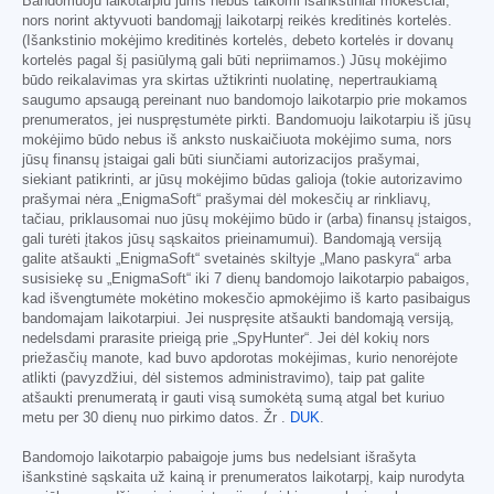
Bandomuoju laikotarpiu jums nebus taikomi išankstiniai mokesčiai,
nors norint aktyvuoti bandomąjį laikotarpį reikės kreditinės kortelės.
(Išankstinio mokėjimo kreditinės kortelės, debeto kortelės ir dovanų
kortelės pagal šį pasiūlymą gali būti nepriimamos.) Jūsų mokėjimo
būdo reikalavimas yra skirtas užtikrinti nuolatinę, nepertraukiamą
saugumo apsaugą pereinant nuo bandomojo laikotarpio prie mokamos
prenumeratos, jei nuspręstumėte pirkti. Bandomuoju laikotarpiu iš jūsų
mokėjimo būdo nebus iš anksto nuskaičiuota mokėjimo suma, nors
jūsų finansų įstaigai gali būti siunčiami autorizacijos prašymai,
siekiant patikrinti, ar jūsų mokėjimo būdas galioja (tokie autorizavimo
prašymai nėra „EnigmaSoft“ prašymai dėl mokesčių ar rinkliavų,
tačiau, priklausomai nuo jūsų mokėjimo būdo ir (arba) finansų įstaigos,
gali turėti įtakos jūsų sąskaitos prieinamumui). Bandomąją versiją
galite atšaukti „EnigmaSoft“ svetainės skiltyje „Mano paskyra“ arba
susisiekę su „EnigmaSoft“ iki 7 dienų bandomojo laikotarpio pabaigos,
kad išvengtumėte mokėtino mokesčio apmokėjimo iš karto pasibaigus
bandomajam laikotarpiui. Jei nuspręsite atšaukti bandomąją versiją,
nedelsdami prarasite prieigą prie „SpyHunter“. Jei dėl kokių nors
priežasčių manote, kad buvo apdorotas mokėjimas, kurio nenorėjote
atlikti (pavyzdžiui, dėl sistemos administravimo), taip pat galite
atšaukti prenumeratą ir gauti visą sumokėtą sumą atgal bet kuriuo
metu per 30 dienų nuo pirkimo datos. Žr .
DUK
.
Bandomojo laikotarpio pabaigoje jums bus nedelsiant išrašyta
išankstinė sąskaita už kainą ir prenumeratos laikotarpį, kaip nurodyta