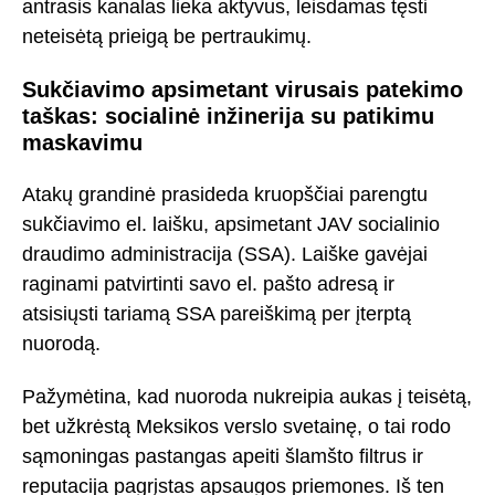
antrasis kanalas lieka aktyvus, leisdamas tęsti
neteisėtą prieigą be pertraukimų.
Sukčiavimo apsimetant virusais patekimo
taškas: socialinė inžinerija su patikimu
maskavimu
Atakų grandinė prasideda kruopščiai parengtu
sukčiavimo el. laišku, apsimetant JAV socialinio
draudimo administracija (SSA). Laiške gavėjai
raginami patvirtinti savo el. pašto adresą ir
atsisiųsti tariamą SSA pareiškimą per įterptą
nuorodą.
Pažymėtina, kad nuoroda nukreipia aukas į teisėtą,
bet užkrėstą Meksikos verslo svetainę, o tai rodo
sąmoningas pastangas apeiti šlamšto filtrus ir
reputacija pagrįstas apsaugos priemones. Iš ten