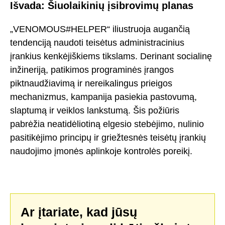
Išvada: Šiuolaikinių įsibrovimų planas
„VENOMOUS#HELPER“ iliustruoja augančią
tendenciją naudoti teisėtus administracinius
įrankius kenkėjiškiems tikslams. Derinant socialinę
inžineriją, patikimos programinės įrangos
piktnaudžiavimą ir nereikalingus prieigos
mechanizmus, kampanija pasiekia pastovumą,
slaptumą ir veiklos lankstumą. Šis požiūris
pabrėžia neatidėliotiną elgesio stebėjimo, nulinio
pasitikėjimo principų ir griežtesnės teisėtų įrankių
naudojimo įmonės aplinkoje kontrolės poreikį.
Ar įtariate, kad jūsų