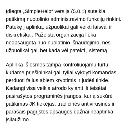
Įdiegta „SimpleHelp“ versija (5.0.1) suteikia
patikimą nuotolinio administravimo funkcijų rinkinį.
Patekę į aplinką, užpuolikai gali veikti laisvai ir
diskretiškai. Pažeista organizacija lieka
neapsaugota nuo nuolatinio išnaudojimo, nes
užpuolikai gali bet kada vėl patekti į sistemą.
Aplinka iš esmės tampa kontroliuojamu turtu,
kuriame priešininkai gali tyliai vykdyti komandas,
perduoti failus abiem kryptimis ir judėti tinkle.
Kadangi visa veikla atrodo kylanti iš teisėtai
pasirašytos programinės įrangos, kurią sukūrė
patikimas JK tiekėjas, tradicinės antivirusinės ir
parašais pagrįstos apsaugos dažnai neaptinka
įsilaužimo.