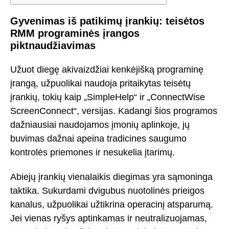
Gyvenimas iš patikimų įrankių: teisėtos
RMM programinės įrangos
piktnaudžiavimas
Užuot diegę akivaizdžiai kenkėjišką programinę
įrangą, užpuolikai naudoja pritaikytas teisėtų
įrankių, tokių kaip „SimpleHelp“ ir „ConnectWise
ScreenConnect“, versijas. Kadangi šios programos
dažniausiai naudojamos įmonių aplinkoje, jų
buvimas dažnai apeina tradicines saugumo
kontrolės priemones ir nesukelia įtarimų.
Abiejų įrankių vienalaikis diegimas yra sąmoninga
taktika. Sukurdami dvigubus nuotolinės prieigos
kanalus, užpuolikai užtikrina operacinį atsparumą.
Jei vienas ryšys aptinkamas ir neutralizuojamas,