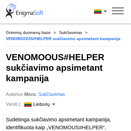
Skip
to
Lietuvių
content
Grėsmių duomenų bazė
Sukčiavimas
VENOMOOUS#HELPER sukčiavimo apsimetant kampanija
VENOMOOUS#HELPER
sukčiavimo apsimetant
kampanija
Autorius
Mezo
,
Sukčiavimas
Versti į:
Lietuvių
Sudėtinga sukčiavimo apsimetant kampanija,
identifikuota kaip „VENOMOUS#HELPER“,