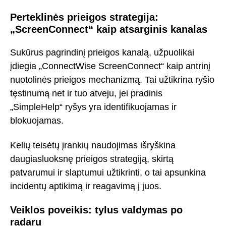
Perteklinės prieigos strategija:
„ScreenConnect“ kaip atsarginis kanalas
Sukūrus pagrindinį prieigos kanalą, užpuolikai
įdiegia „ConnectWise ScreenConnect“ kaip antrinį
nuotolinės prieigos mechanizmą. Tai užtikrina ryšio
tęstinumą net ir tuo atveju, jei pradinis
„SimpleHelp“ ryšys yra identifikuojamas ir
blokuojamas.
Kelių teisėtų įrankių naudojimas išryškina
daugiasluoksnę prieigos strategiją, skirtą
patvarumui ir slaptumui užtikrinti, o tai apsunkina
incidentų aptikimą ir reagavimą į juos.
Veiklos poveikis: tylus valdymas po
radaru