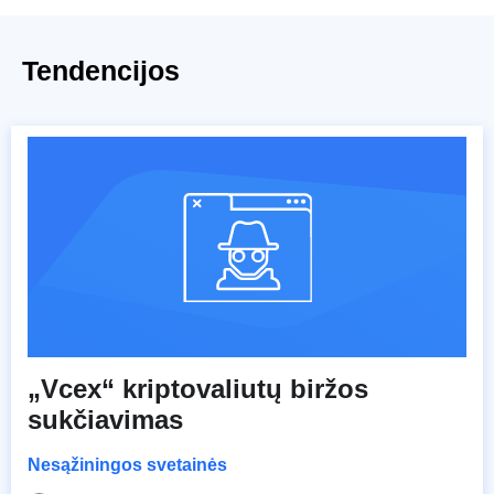
Tendencijos
„Vcex“ kriptovaliutų biržos
sukčiavimas
Nesąžiningos svetainės