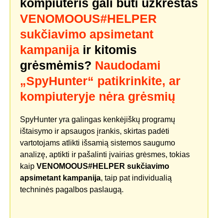
kompiuteris gali būti užkrėstas
VENOMOOUS#HELPER
sukčiavimo apsimetant
kampanija
ir kitomis
grėsmėmis?
Naudodami
„SpyHunter“ patikrinkite, ar
kompiuteryje nėra grėsmių
SpyHunter yra galingas kenkėjiškų programų
ištaisymo ir apsaugos įrankis, skirtas padėti
vartotojams atlikti išsamią sistemos saugumo
analizę, aptikti ir pašalinti įvairias grėsmes, tokias
kaip
VENOMOOUS#HELPER sukčiavimo
apsimetant kampanija
, taip pat individualią
techninės pagalbos paslaugą.