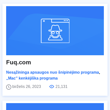
Fuq.com
Nesąžininga apsaugos nuo šnipinėjimo programa
,
„Mac“ kenkėjiška programa
birželis 26, 2023
21,131