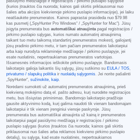
pasiūlymo medžiagoje ir registracijos / pirkimo puslapio sąlygose
(kurios įtrauktos čia nuoroda; kainos gali skirtis priklausomai nuo
šalies arba akcijos kiekvienoje pirkimo puslapio informacijoje), jei laiku
neatšaukėte prenumeratos. Kainos paprastai prasideda nuo
$79.98
kas pusmetį („SpyHunter Pro Windows“ / „SpyHunter for Mac“). Jūsų
įsigyta prenumerata bus
automatiškai atnaujinta
pagal registracijos /
pirkimo puslapio sąlygas, kurios numato automatinį atnaujinimą
taikant tuo metu taikomą standartinį prenumeratos mokestį, galiojantį
jūsų pradinio pirkimo metu, ir tam pačiam prenumeratos laikotarpiui
arba kaip nurodyta reklaminėje medžiagoje / pirkimo puslapyje, jei
esate nuolatinis, nepertraukiamas prenumeratos vartotojas.
Išsamesnės informacijos ieškokite pirkimo puslapyje. Bandomasis
laikotarpis galioja laikantis šių sąlygų, jūsų sutikimo su
EULA / TOS
,
privatumo / slapukų politika
ir
nuolaidų sąlygomis
. Jei norite pašalinti
„SpyHunter“,
sužinokite, kaip
.
Norėdami sumokėti už automatinį prenumeratos atnaujinimą, prieš
kiekvieną mokėjimo datą el. pašto adresu, kurį nurodėte registracijos
metu, bus išsiųstas priminimas. Bandomojo laikotarpio pradžioje
gausite aktyvinimo kodą, kurį galima naudoti tik vienam bandomajam
laikotarpiui ir tik vienam įrenginiui vienoje paskyroje. Jūsų
prenumerata bus automatiškai atnaujinta už kainą ir prenumeratos
laikotarpiui pagal pasiūlymo medžiagą ir registracijos / pirkimo
puslapio sąlygas (kurios įtrauktos čia nuoroda; kainos gali skirtis
priklausomai nuo šalies arba reklamos kiekvieno pirkimo puslapio
detalių), su sąlyga, kad esate nuolatinės, nepertraukiamos