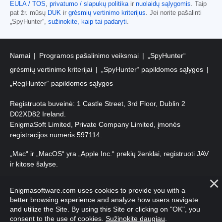
EULA / TOS
,
privatumo / slapukų politika
ir
nuolaidų sąlygomis
. Taip
pat žr. mūsų
DUK
ir
grėsmių vertinimo kriterijus
. Jei norite pašalinti
„SpyHunter“,
sužinokite, kaip tai padaryti
.
Namai
Programos pašalinimo veiksmai
„SpyHunter“
grėsmių vertinimo kriterijai
„SpyHunter“ papildomos sąlygos
„RegHunter“ papildomos sąlygos
Registruota buveinė: 1 Castle Street, 3rd Floor, Dublin 2
D02XD82 Ireland.
EnigmaSoft Limited, Private Company Limited, įmonės
registracijos numeris 597114.
„Mac“ ir „MacOS“ yra „Apple Inc.“ prekių ženklai, registruoti JAV
ir kitose šalyse.
Autorių teisės 2016-
2026
. EnigmaSoft Ltd. Visos teisės
Enigmasoftware.com uses cookies to provide you with a
saugomos.
better browsing experience and analyze how users navigate
and utilize the Site. By using this Site or clicking on "OK", you
consent to the use of cookies.
Sužinokite daugiau
.