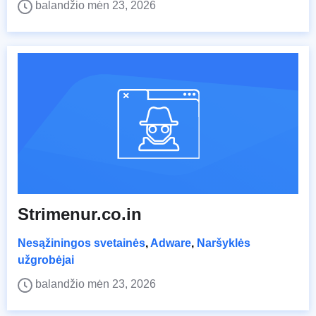
balandžio mėn 23, 2026
Strimenur.co.in
Nesąžiningos svetainės
,
Adware
,
Naršyklės
užgrobėjai
balandžio mėn 23, 2026