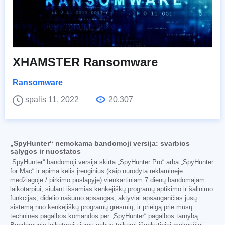
XHAMSTER Ransomware
Ransomware
spalis 11, 2022
20,307
„SpyHunter“ nemokama bandomoji versija: svarbios
sąlygos ir nuostatos
„SpyHunter“ bandomoji versija skirta „SpyHunter Pro“ arba „SpyHunter
for Mac“ ir apima kelis įrenginius (kaip nurodyta reklaminėje
medžiagoje / pirkimo puslapyje) vienkartiniam 7 dienų bandomajam
laikotarpiui, siūlant išsamias kenkėjiškų programų aptikimo ir šalinimo
funkcijas, didelio našumo apsaugas, aktyviai apsaugančias jūsų
sistemą nuo kenkėjiškų programų grėsmių, ir prieigą prie mūsų
techninės pagalbos komandos per „SpyHunter“ pagalbos tarnybą.