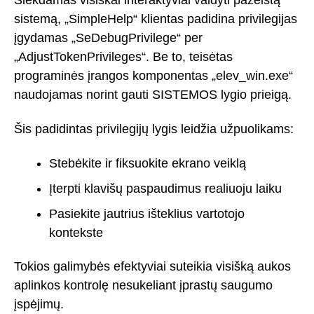
Siekdamas visiškai interaktyviai valdyti pažeistą
sistemą, „SimpleHelp“ klientas padidina privilegijas
įgydamas „SeDebugPrivilege“ per
„AdjustTokenPrivileges“. Be to, teisėtas
programinės įrangos komponentas „elev_win.exe“
naudojamas norint gauti SISTEMOS lygio prieigą.
Šis padidintas privilegijų lygis leidžia užpuolikams:
Stebėkite ir fiksuokite ekrano veiklą
Įterpti klavišų paspaudimus realiuoju laiku
Pasiekite jautrius išteklius vartotojo
kontekste
Tokios galimybės efektyviai suteikia visišką aukos
aplinkos kontrolę nesukeliant įprastų saugumo
įspėjimų.