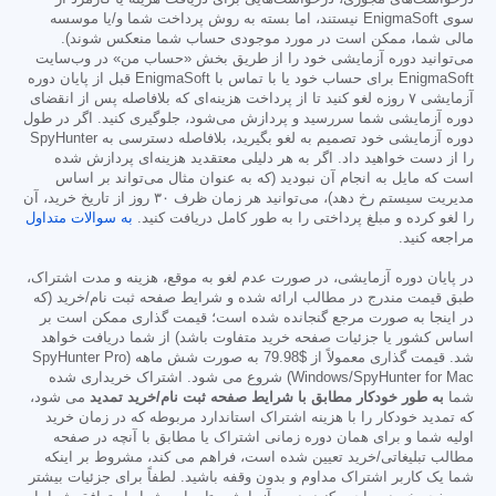
سوی EnigmaSoft نیستند، اما بسته به روش پرداخت شما و/یا موسسه
مالی شما، ممکن است در مورد موجودی حساب شما منعکس شوند).
می‌توانید دوره آزمایشی خود را از طریق بخش «حساب من» در وب‌سایت
EnigmaSoft برای حساب خود یا با تماس با EnigmaSoft قبل از پایان دوره
آزمایشی ۷ روزه لغو کنید تا از پرداخت هزینه‌ای که بلافاصله پس از انقضای
دوره آزمایشی شما سررسید و پردازش می‌شود، جلوگیری کنید. اگر در طول
دوره آزمایشی خود تصمیم به لغو بگیرید، بلافاصله دسترسی به SpyHunter
را از دست خواهید داد. اگر به هر دلیلی معتقدید هزینه‌ای پردازش شده
است که مایل به انجام آن نبودید (که به عنوان مثال می‌تواند بر اساس
مدیریت سیستم رخ دهد)، می‌توانید هر زمان ظرف ۳۰ روز از تاریخ خرید، آن
را لغو کرده و مبلغ پرداختی را به طور کامل دریافت کنید.
به سوالات متداول
مراجعه کنید.
در پایان دوره آزمایشی، در صورت عدم لغو به موقع، هزینه و مدت اشتراک،
طبق قیمت مندرج در مطالب ارائه شده و شرایط صفحه ثبت نام/خرید (که
در اینجا به صورت مرجع گنجانده شده است؛ قیمت گذاری ممکن است بر
اساس کشور یا جزئیات صفحه خرید متفاوت باشد) از شما دریافت خواهد
شد. قیمت گذاری معمولاً از
$79.98
به صورت شش ماهه (SpyHunter Pro
Windows/SpyHunter for Mac) شروع می شود. اشتراک خریداری شده
شما
به طور خودکار مطابق با شرایط صفحه ثبت نام/خرید تمدید
می شود،
که تمدید خودکار را با هزینه اشتراک استاندارد مربوطه که در زمان خرید
اولیه شما و برای همان دوره زمانی اشتراک یا مطابق با آنچه در صفحه
مطالب تبلیغاتی/خرید تعیین شده است، فراهم می کند، مشروط بر اینکه
شما یک کاربر اشتراک مداوم و بدون وقفه باشید. لطفاً برای جزئیات بیشتر