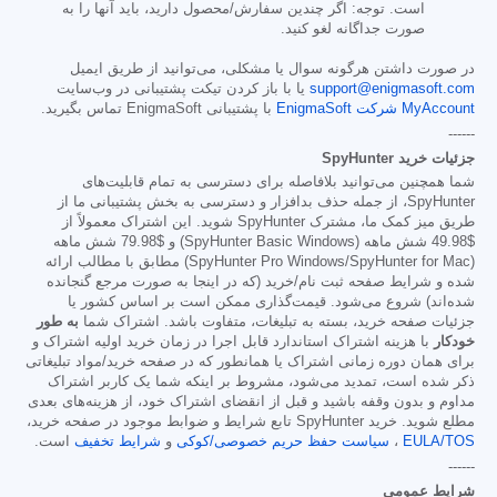
است. توجه: اگر چندین سفارش/محصول دارید، باید آنها را به
صورت جداگانه لغو کنید.
در صورت داشتن هرگونه سوال یا مشکلی، می‌توانید از طریق ایمیل
support@enigmasoft.com
یا با باز کردن تیکت پشتیبانی در وب‌سایت
MyAccount شرکت EnigmaSoft
با پشتیبانی EnigmaSoft تماس بگیرید.
------
جزئیات خرید SpyHunter
شما همچنین می‌توانید بلافاصله برای دسترسی به تمام قابلیت‌های
SpyHunter، از جمله حذف بدافزار و دسترسی به بخش پشتیبانی ما از
طریق میز کمک ما، مشترک SpyHunter شوید. این اشتراک معمولاً از
$49.98
شش ماهه (SpyHunter Basic Windows) و
$79.98
شش ماهه
(SpyHunter Pro Windows/SpyHunter for Mac) مطابق با مطالب ارائه
شده و شرایط صفحه ثبت نام/خرید (که در اینجا به صورت مرجع گنجانده
شده‌اند) شروع می‌شود. قیمت‌گذاری ممکن است بر اساس کشور یا
جزئیات صفحه خرید، بسته به تبلیغات، متفاوت باشد. اشتراک شما
به طور
خودکار
با هزینه اشتراک استاندارد قابل اجرا در زمان خرید اولیه اشتراک و
برای همان دوره زمانی اشتراک یا همانطور که در صفحه خرید/مواد تبلیغاتی
ذکر شده است، تمدید می‌شود، مشروط بر اینکه شما یک کاربر اشتراک
مداوم و بدون وقفه باشید و قبل از انقضای اشتراک خود، از هزینه‌های بعدی
مطلع شوید. خرید SpyHunter تابع شرایط و ضوابط موجود در صفحه خرید،
EULA/TOS
،
سیاست حفظ حریم خصوصی/کوکی
و
شرایط تخفیف
است.
------
شرایط عمومی