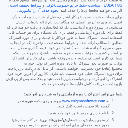
به صفحه خرید مراجعه کنید. دوره آزمایشی تابع این شرایط، توافق شما با
EULA/TOS
،
سیاست حفظ حریم خصوصی/کوکی
و
شرایط تخفیف است
.
اگر می خواهید SpyHunter را حذف کنید،
نحوه حذف آن را بیاموزید
.
برای پرداخت هزینه تمدید خودکار اشتراک، قبل از هر تاریخ پرداخت، یک
ایمیل یادآوری به آدرس ایمیلی که هنگام ثبت نام ارائه داده‌اید، ارسال
می‌شود. در شروع دوره آزمایشی، یک کد فعال‌سازی دریافت خواهید کرد که
فقط برای یک دوره آزمایشی و فقط برای یک دستگاه برای هر حساب قابل
استفاده است. اشتراک شما به طور خودکار با قیمت و برای دوره اشتراک
مطابق با مطالب ارائه شده و شرایط صفحه ثبت نام/خرید (که در اینجا به
صورت مرجع گنجانده شده است) تمدید می‌شود؛ قیمت‌گذاری ممکن است
بر اساس کشور یا جزئیات صفحه خرید متفاوت باشد)، مشروط بر اینکه
شما یک کاربر اشتراک مداوم و بدون وقفه باشید. برای کاربران اشتراک
پولی، در صورت لغو اشتراک، تا پایان دوره اشتراک پولی خود به
محصول(های) خود دسترسی خواهید داشت. اگر مایل به دریافت بازپرداخت
برای دوره اشتراک فعلی خود هستید، باید ظرف 30 روز از آخرین خرید خود،
اشتراک را لغو کرده و درخواست بازپرداخت دهید و بلافاصله پس از پردازش
بازپرداخت، دریافت کامل قابلیت‌ها متوقف خواهد شد.
شما می‌توانید اشتراک یا دوره آزمایشی را به شرح زیر لغو کنید:
به
www.enigmasoftware.com
بروید و روی دکمه
«ورود»
در
گوشه بالا سمت راست کلیک کنید.
با نام کاربری و رمز عبور خود وارد شوید.
در منوی پیمایش، به
«سفارش/مجوزها» بروید.
در کنار سفارش/
مجوز خود، دکمه‌ای برای لغو اشتراک در صورت لزوم موجود