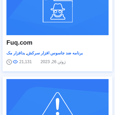
Fuq.com
برنامه ضد جاسوس افزار سرکش
,
بدافزار مک
ژوئن 26, 2023
21,131