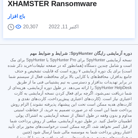
XHAMSTER Ransomware
باج افزار
اکتبر 11, 2022
20,307
دوره آزمایشی رایگان SpyHunter: شرایط و ضوابط مهم
نسخه آزمایشی SpyHunter برای SpyHunter Pro یا SpyHunter برای مک
است و شامل چندین دستگاه (همانطور که در صفحه تبلیغات/خرید ذکر شده
است) برای یک دوره آزمایشی ۷ روزه است که قابلیت تشخیص و حذف
جامع بدافزار، محافظ‌های با کارایی بالا برای محافظت فعال از سیستم شما
در برابر تهدیدات بدافزار و دسترسی به تیم پشتیبانی فنی ما از طریق
SpyHunter HelpDesk را ارائه می‌دهد. در طول دوره آزمایشی، هزینه‌ای از
شما دریافت نمی‌شود، اگرچه برای فعال کردن نسخه آزمایشی به کارت
اعتباری نیاز است. (کارت‌های اعتباری پیش‌پرداخت، کارت‌های نقدی و
کارت‌های هدیه ممکن است تحت این پیشنهاد پذیرفته نشوند.) الزام روش
پرداخت شما این است که در صورت تصمیم به خرید، از حفاظت امنیتی
مداوم و بدون وقفه در طول انتقال از نسخه آزمایشی به اشتراک پولی
اطمینان حاصل کنید. در طول دوره آزمایشی، مبلغی از روش پرداخت شما
از قبل کسر نخواهد شد، اگرچه ممکن است درخواست‌های مجوز برای تأیید
اعتبار روش پرداخت شما به موسسه مالی شما ارسال شود (چنین
درخواست‌های مجوزی، درخواست‌هایی برای دریافت هزینه یا کارمزد از