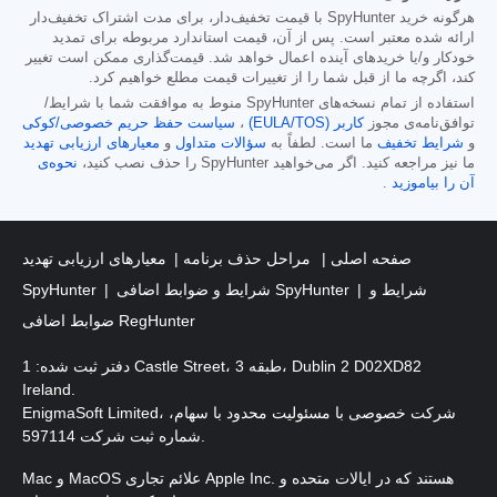
هرگونه خرید SpyHunter با قیمت تخفیف‌دار، برای مدت اشتراک تخفیف‌دار
ارائه شده معتبر است. پس از آن، قیمت استاندارد مربوطه برای تمدید
خودکار و/یا خریدهای آینده اعمال خواهد شد. قیمت‌گذاری ممکن است تغییر
کند، اگرچه ما از قبل شما را از تغییرات قیمت مطلع خواهیم کرد.
استفاده از تمام نسخه‌های SpyHunter منوط به موافقت شما با شرایط/
توافق‌نامه‌ی مجوز
کاربر (EULA/TOS)
،
سیاست حفظ حریم خصوصی/کوکی
و
شرایط تخفیف
ما است. لطفاً به
سؤالات متداول
و
معیارهای ارزیابی تهدید
ما نیز مراجعه کنید. اگر می‌خواهید SpyHunter را حذف نصب کنید،
نحوه‌ی
آن را بیاموزید
.
صفحه اصلی
مراحل حذف برنامه
معیارهای ارزیابی تهدید
شرایط و
شرایط و ضوابط اضافی SpyHunter
SpyHunter
ضوابط اضافی RegHunter
دفتر ثبت شده: 1 Castle Street، طبقه 3، Dublin 2 D02XD82
Ireland.
EnigmaSoft Limited، شرکت خصوصی با مسئولیت محدود با سهام،
شماره ثبت شرکت 597114.
Mac و MacOS علائم تجاری Apple Inc. هستند که در ایالات متحده و