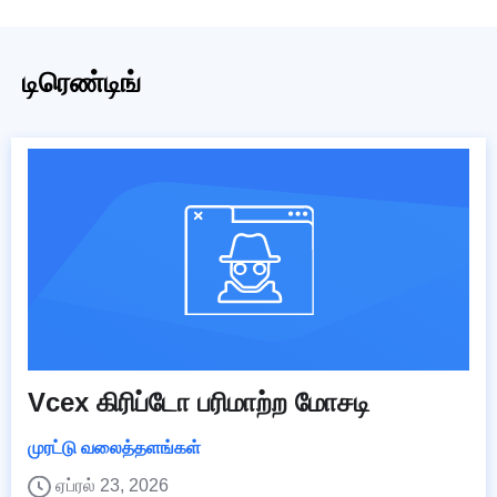
டிரெண்டிங்
Vcex கிரிப்டோ பரிமாற்ற மோசடி
முரட்டு வலைத்தளங்கள்
ஏப்ரல் 23, 2026