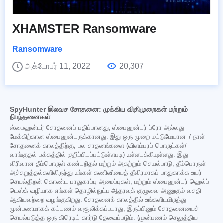
XHAMSTER Ransomware
Ransomware
அக்டோபர் 11, 2022
20,307
SpyHunter இலவச சோதனை: முக்கிய விதிமுறைகள் மற்றும்
நிபந்தனைகள்
ஸ்பைஹன்டர் சோதனைப் பதிப்பானது, ஸ்பைஹன்டர் ப்ரோ அல்லது
மேக்கிற்கான ஸ்பைஹன்டருக்கானது. இது ஒரு முறை மட்டுமேயான 7-நாள்
சோதனைக் காலத்திற்கு, பல சாதனங்களை (விளம்பரப் பொருட்கள்/
வாங்குதல் பக்கத்தில் குறிப்பிடப்பட்டுள்ளபடி) உள்ளடக்கியுள்ளது. இது
விரிவான தீம்பொருள் கண்டறிதல் மற்றும் அகற்றும் செயல்பாடு, தீம்பொருள்
அச்சுறுத்தல்களிலிருந்து உங்கள் கணினியைத் தீவிரமாகப் பாதுகாக்க உயர்
செயல்திறன் கொண்ட பாதுகாப்பு அமைப்புகள், மற்றும் ஸ்பைஹன்டர் ஹெல்ப்
டெஸ்க் வழியாக எங்கள் தொழில்நுட்ப ஆதரவுக் குழுவை அணுகும் வசதி
ஆகியவற்றை வழங்குகிறது. சோதனைக் காலத்தில் உங்களிடமிருந்து
முன்பணமாகக் கட்டணம் வசூலிக்கப்படாது, இருப்பினும் சோதனையைச்
செயல்படுத்த ஒரு கிரெடிட் கார்டு தேவைப்படும். (முன்பணம் செலுத்திய