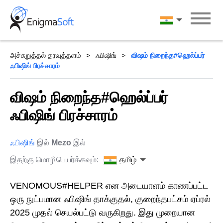
Skip
to
தமிழ்
content
அச்சுறுத்தல் தரவுத்தளம்
ஃபிஷிங்
விஷம் நிறைந்த#ஹெல்ப்பர்
ஃபிஷிங் பிரச்சாரம்
விஷம் நிறைந்த#ஹெல்ப்பர்
ஃபிஷிங் பிரச்சாரம்
ஃபிஷிங்
இல்
Mezo
இல்
இதற்கு மொழிபெயர்க்கவும்:
தமிழ்
VENOMOUS#HELPER என அடையாளம் காணப்பட்ட
ஒரு நுட்பமான ஃபிஷிங் தாக்குதல், குறைந்தபட்சம் ஏப்ரல்
2025 முதல் செயல்பட்டு வருகிறது. இது முறையான