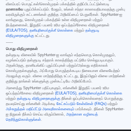
விளம்பரப் பொருட்கள்/கொள்முதல் பக்கத்தில் குறிப்பிடப்பட்டுள்ளபடி
தானாகவே
புதுப்பிக்கப்படும். மேலும், உங்கள் சந்தா காலாவதியாவதற்கு முன்பு
வரவிருக்கும் கட்டணங்கள் குறித்த அறிவிப்பைப் பெறுவீர்கள். SpyHunter-ஐ
வாங்குவது, கொள்முதல் பக்கத்தில் உள்ள விதிமுறைகள் மற்றும்
நிபந்தனைகள், இறுதிப் பயனர் உரிம ஒப்பந்தம்/சேவை விதிமுறைகள்
(EULA/TOS)
,
தனியுரிமை/குக்கீ கொள்கை
மற்றும்
தள்ளுபடி
விதிமுறைகளுக்கு
உட்பட்டது.
------
பொது விதிமுறைகள்
தள்ளுபடி விலையில் SpyHunter-ஐ வாங்கும் எந்தவொரு கொள்முதலும்,
வழங்கப்படும் தள்ளுபடி சந்தாக் காலத்திற்கு மட்டுமே செல்லுபடியாகும்.
அதன்பிறகு, தானியங்கிப் புதுப்பிப்புகள் மற்றும்/அல்லது எதிர்காலக்
கொள்முதல்களுக்கு, அப்போது பொருந்தக்கூடிய நிலையான விலையேற்றம்
அமலுக்கு வரும். விலை மாற்றத்திற்கு உட்பட்டது, இருப்பினும் விலை மாற்றங்கள்
குறித்து நாங்கள் உங்களுக்கு முன்கூட்டியே அறிவிப்போம்.
அனைத்து SpyHunter பதிப்புகளும், எங்களின் இறுதிப் பயனர் உரிம
ஒப்பந்தம்/சேவை விதிமுறைகள்
(EULA/TOS)
,
தனியுரிமை/குக்கீ கொள்கை
மற்றும்
தள்ளுபடி விதிமுறைகளுக்கு
நீங்கள் ஒப்புக்கொள்வதைப் பொறுத்தது.
தயவுசெய்து எங்களின் அடிக்கடி
கேட்கப்படும் கேள்விகள் (FAQs)
மற்றும்
அச்சுறுத்தல் மதிப்பீட்டு அளவுகோல்களையும்
பார்க்கவும். நீங்கள் SpyHunter-
ஐ நிறுவல் நீக்கம் செய்ய விரும்பினால்,
அதற்கான வழியைத்
தெரிந்துகொள்ளுங்கள்
.