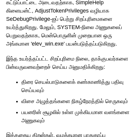
கட்டுப்பாட்டை அடைவதற்காக, SimpleHelp
கிளையன்ட், AdjustTokenPrivileges வழியாக
SeDebugPrivilege-ஐப் பெற்று சிறப்புரிமைகளை
உயர்த்துகிறது. மேலும், SYSTEM-நிலை அணுகலைப்
பெறுவதற்காக, மென்பொருளின் முறையான ஒரு
அங்கமான 'elev_win.exe' பயன்படுத்தப்படுகிறது.
இந்த உயர்த்தப்பட்ட சிறப்புரிமை நிலை, தாக்குபவர்களை
பின்வருவனவற்றைச் செய்ய அனுமதிக்கிறது:
திரை செயல்பாடுகளைக் கண்காணித்து பதிவு
செய்யவும்
விசை அழுத்தங்களை நிகழ்நேரத்தில் செருகவும்
பயனரின் சூழலில் உள்ள முக்கியமான வளங்களை
அணுகவும்
இத்தகைய திறன்கள், வழக்கமான பாதுகாப்பு