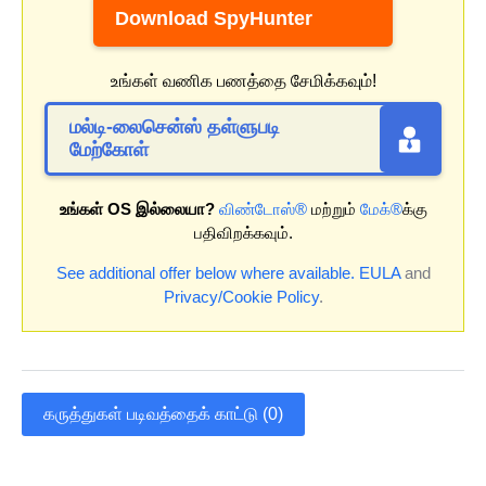
Download SpyHunter
உங்கள் வணிக பணத்தை சேமிக்கவும்!
மல்டி-லைசென்ஸ் தள்ளுபடி
மேற்கோள்
உங்கள் OS இல்லையா?
விண்டோஸ்®
மற்றும்
மேக்®
க்கு
பதிவிறக்கவும்.
See additional offer below where available.
EULA
and
Privacy/Cookie Policy
.
கருத்துகள் படிவத்தைக் காட்டு (0)