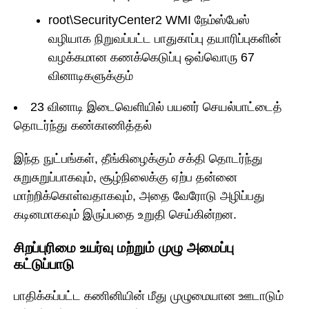
root\SecurityCenter2 WMI நேம்ஸ்பேஸ்
வழியாக நிறுவப்பட்ட பாதுகாப்பு தயாரிப்புகளின்
வழக்கமான கணக்கெடுப்பு ஒவ்வொரு 67
வினாடிகளுக்கும்
23 வினாடி இடைவெளியில் பயனர் செயல்பாட்டைத்
தொடர்ந்து கண்காணித்தல்
இந்த நுட்பங்கள், தீங்கிழைக்கும் சக்தி தொடர்ந்து
சுறுசுறுப்பாகவும், சூழ்நிலைக்கு ஏற்ப தன்னை
மாற்றிக்கொள்வதாகவும், அதை வேரோடு அழிப்பது
கடினமாகவும் இருப்பதை உறுதி செய்கின்றன.
சிறப்புரிமை உயர்வு மற்றும் முழு அமைப்பு
கட்டுப்பாடு
பாதிக்கப்பட்ட கணினியின் மீது முழுமையான ஊடாடும்