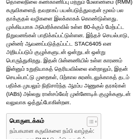
தொலைநிலை கண்காணிப்பு மற்றும் மேலாண்மை (RMM)
கருவிகளைத் தவறாகப் பயன்படுத்துவதன் மூலம் பல
தாக்குதல் வழிகளை இலக்காகக் கொண்டுள்ளது.
முக்கியமாக அமெரிக்காவில் உள்ள 80-க்கும் மேற்பட்ட
நிறுவனங்கள் பாதிக்கப்பட்டுள்ளன. இந்தச் செயல்பாடு,
முன்னர் ஆவணப்படுத்தப்பட்ட STAC6405 என
அறியப்படும் குழுக்களுடன் ஒன்றுடன் ஒன்று
பொருந்துகிறது. இதன் பின்னணியில் உள்ள காரணம்
இன்னும் உறுதியாகத் தெரியவில்லை என்றாலும், இதன்
செயல்பாட்டு முறைகள், பிற்கால சுரண்டலுக்காகத் தடம்
பதிக்க முயலும் நிதிசார்ந்த ஆரம்ப அணுகல் தரகர்கள்
(IABs) அல்லது ரான்சம்வேர் முன்னோடிக் குழுக்களுடன்
வலுவாக ஒத்துப்போகின்றன.
பொருளடக்கம்
நம்பகமான கருவிகளை நம்பி வாழ்தல்: