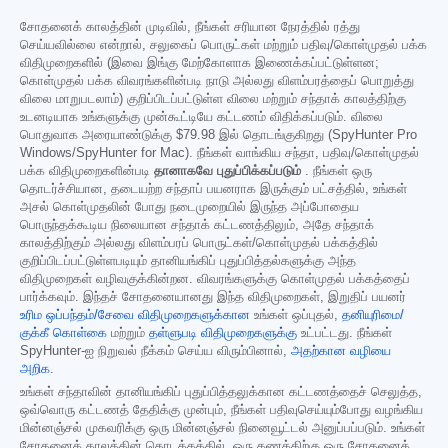
சோதனைக் காலத்தின் முடிவில், நீங்கள் சரியான நேரத்தில் ரத்து
செய்யவில்லை என்றால், சலுகைப் பொருட்கள் மற்றும் பதிவு/கொள்முதல் பக்க
விதிமுறைகளில் (இவை இங்கு மேற்கோளாக இணைக்கப்பட்டுள்ளன;
கொள்முதல் பக்க விவரங்களின்படி நாடு அல்லது விளம்பரத்தைப் பொறுத்து
விலை மாறுபடலாம்) குறிப்பிடப்பட்டுள்ள விலை மற்றும் சந்தாக் காலத்திற்கு
உடனடியாக உங்களுக்கு முன்கூட்டியே கட்டணம் விதிக்கப்படும். விலை
பொதுவாக அரையாண்டுக்கு
$79.98
இல் தொடங்குகிறது (SpyHunter Pro
Windows/SpyHunter for Mac). நீங்கள் வாங்கிய சந்தா, பதிவு/கொள்முதல்
பக்க விதிமுறைகளின்படி
தானாகவே புதுப்பிக்கப்படும்
. நீங்கள் ஒரு
தொடர்ச்சியான, தடையற்ற சந்தாப் பயனராக இருக்கும் பட்சத்தில், உங்கள்
அசல் கொள்முதலின் போது நடைமுறையில் இருந்த அப்போதைய
பொருந்தக்கூடிய நிலையான சந்தாக் கட்டணத்திலும், அதே சந்தாக்
காலத்திற்கும் அல்லது விளம்பரப் பொருட்கள்/கொள்முதல் பக்கத்தில்
குறிப்பிடப்பட்டுள்ளபடியும் தானியங்கிப் புதுப்பித்தல்களுக்கு அந்த
விதிமுறைகள் வழிவகுக்கின்றன. விவரங்களுக்கு கொள்முதல் பக்கத்தைப்
பார்க்கவும். இந்தச் சோதனையானது இந்த விதிமுறைகள், இறுதிப் பயனர்
உரிம ஒப்பந்தம்/சேவை விதிமுறைகளுக்கான
உங்கள் ஒப்புதல்,
தனியுரிமை/
குக்கீ கொள்கை
மற்றும்
தள்ளுபடி விதிமுறைகளுக்கு
உட்பட்டது. நீங்கள்
SpyHunter-ஐ நிறுவல் நீக்கம் செய்ய விரும்பினால்,
அதற்கான வழியை
அறிக
.
உங்கள் சந்தாவின் தானியங்கிப் புதுப்பித்தலுக்கான கட்டணத்தைச் செலுத்த,
ஒவ்வொரு கட்டணத் தேதிக்கு முன்பும், நீங்கள் பதிவுசெய்யும்போது வழங்கிய
மின்னஞ்சல் முகவரிக்கு ஒரு மின்னஞ்சல் நினைவூட்டல் அனுப்பப்படும். உங்கள்
சோதனைக் காலத்தின் தொடக்கத்தில், ஒரு கணக்கிற்கு ஒரு சோதனைக்