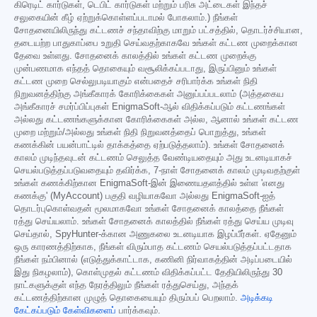
கிரெடிட் கார்டுகள், டெபிட் கார்டுகள் மற்றும் பரிசு அட்டைகள் இந்தச்
சலுகையின் கீழ் ஏற்றுக்கொள்ளப்படாமல் போகலாம்.) நீங்கள்
சோதனையிலிருந்து கட்டணச் சந்தாவிற்கு மாறும் பட்சத்தில், தொடர்ச்சியான,
தடையற்ற பாதுகாப்பை உறுதி செய்வதற்காகவே உங்கள் கட்டண முறைக்கான
தேவை உள்ளது. சோதனைக் காலத்தில் உங்கள் கட்டண முறைக்கு
முன்பணமாக எந்தத் தொகையும் வசூலிக்கப்படாது, இருப்பினும் உங்கள்
கட்டண முறை செல்லுபடியாகும் என்பதைச் சரிபார்க்க உங்கள் நிதி
நிறுவனத்திற்கு அங்கீகாரக் கோரிக்கைகள் அனுப்பப்படலாம் (அத்தகைய
அங்கீகாரச் சமர்ப்பிப்புகள் EnigmaSoft-ஆல் விதிக்கப்படும் கட்டணங்கள்
அல்லது கட்டணங்களுக்கான கோரிக்கைகள் அல்ல, ஆனால் உங்கள் கட்டண
முறை மற்றும்/அல்லது உங்கள் நிதி நிறுவனத்தைப் பொறுத்து, உங்கள்
கணக்கின் பயன்பாட்டில் தாக்கத்தை ஏற்படுத்தலாம்). உங்கள் சோதனைக்
காலம் முடிந்தவுடன் கட்டணம் செலுத்த வேண்டியதையும் அது உடனடியாகச்
செயல்படுத்தப்படுவதையும் தவிர்க்க, 7-நாள் சோதனைக் காலம் முடிவதற்குள்
உங்கள் கணக்கிற்கான EnigmaSoft-இன் இணையதளத்தில் உள்ள 'எனது
கணக்கு' (MyAccount) பகுதி வழியாகவோ அல்லது EnigmaSoft-ஐத்
தொடர்புகொள்வதன் மூலமாகவோ உங்கள் சோதனைக் காலத்தை நீங்கள்
ரத்து செய்யலாம். உங்கள் சோதனைக் காலத்தில் நீங்கள் ரத்து செய்ய முடிவு
செய்தால், SpyHunter-க்கான அணுகலை உடனடியாக இழப்பீர்கள். ஏதேனும்
ஒரு காரணத்திற்காக, நீங்கள் விரும்பாத கட்டணம் செயல்படுத்தப்பட்டதாக
நீங்கள் நம்பினால் (எடுத்துக்காட்டாக, கணினி நிர்வாகத்தின் அடிப்படையில்
இது நிகழலாம்), கொள்முதல் கட்டணம் விதிக்கப்பட்ட தேதியிலிருந்து 30
நாட்களுக்குள் எந்த நேரத்திலும் நீங்கள் ரத்துசெய்து, அந்தக்
கட்டணத்திற்கான முழுத் தொகையையும் திரும்பப் பெறலாம்.
அடிக்கடி
கேட்கப்படும் கேள்விகளைப்
பார்க்கவும்.