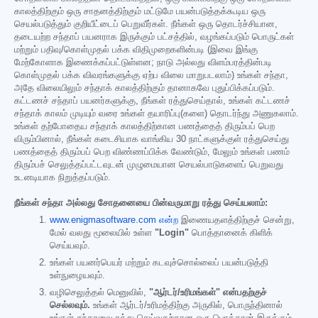
காலத்திற்கும் ஒரு சாதனத்திற்கும் மட்டுமே பயன்படுத்தக்கூடிய ஒரு
செயல்படுத்தும் குறியீட்டைப் பெறுவீர்கள். நீங்கள் ஒரு தொடர்ச்சியான,
தடையற்ற சந்தாப் பயனராக இருக்கும் பட்சத்தில், வழங்கப்படும் பொருட்கள்
மற்றும் பதிவு/கொள்முதல் பக்க விதிமுறைகளின்படி (இவை இங்கு
மேற்கோளாக இணைக்கப்பட்டுள்ளன; நாடு அல்லது விளம்பரத்தின்படி
கொள்முதல் பக்க விவரங்களுக்கு ஏற்ப விலை மாறுபடலாம்) உங்கள் சந்தா,
அதே விலையிலும் சந்தாக் காலத்திற்கும் தானாகவே புதுப்பிக்கப்படும்.
கட்டணச் சந்தாப் பயனர்களுக்கு, நீங்கள் ரத்துசெய்தால், உங்கள் கட்டணச்
சந்தாக் காலம் முடியும் வரை உங்கள் தயாரிப்பு(களை) தொடர்ந்து அணுகலாம்.
உங்கள் தற்போதைய சந்தாக் காலத்திற்கான பணத்தைத் திரும்பப் பெற
விரும்பினால், நீங்கள் கடைசியாக வாங்கிய 30 நாட்களுக்குள் ரத்துசெய்து
பணத்தைத் திரும்பப் பெற விண்ணப்பிக்க வேண்டும், மேலும் உங்கள் பணம்
திரும்பச் செலுத்தப்பட்டவுடன் முழுமையான செயல்பாடுகளைப் பெறுவது
உடனடியாக நிறுத்தப்படும்.
நீங்கள் சந்தா அல்லது சோதனையை பின்வருமாறு ரத்து செய்யலாம்:
www.enigmasoftware.com என்ற
இணையதளத்திற்குச் சென்று,
மேல் வலது மூலையில் உள்ள
"Login"
பொத்தானைக் கிளிக்
செய்யவும்.
உங்கள் பயனர்பெயர் மற்றும் கடவுச்சொல்லைப் பயன்படுத்தி
உள்நுழையவும்.
வழிசெலுத்தல் மெனுவில்,
"ஆர்டர்/உரிமங்கள்" என்பதற்குச்
செல்லவும்.
உங்கள் ஆர்டர்/உரிமத்திற்கு அருகில், பொருந்தினால்