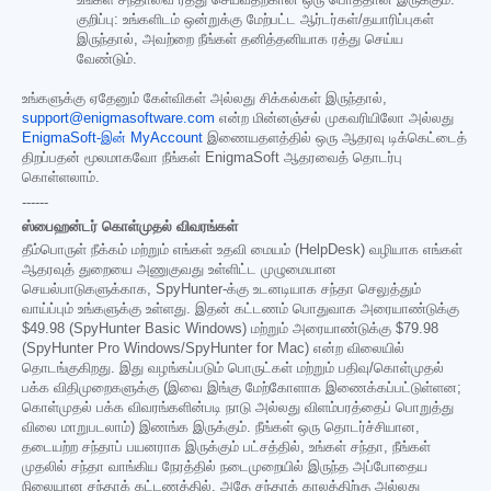
உங்கள் சந்தாவை ரத்து செய்வதற்கான ஒரு பொத்தான் இருக்கும்.
குறிப்பு: உங்களிடம் ஒன்றுக்கு மேற்பட்ட ஆர்டர்கள்/தயாரிப்புகள்
இருந்தால், அவற்றை நீங்கள் தனித்தனியாக ரத்து செய்ய
வேண்டும்.
உங்களுக்கு ஏதேனும் கேள்விகள் அல்லது சிக்கல்கள் இருந்தால்,
support@enigmasoftware.com
என்ற மின்னஞ்சல் முகவரியிலோ அல்லது
EnigmaSoft-இன் MyAccount
இணையதளத்தில் ஒரு ஆதரவு டிக்கெட்டைத்
திறப்பதன் மூலமாகவோ நீங்கள் EnigmaSoft ஆதரவைத் தொடர்பு
கொள்ளலாம்.
------
ஸ்பைஹன்டர் கொள்முதல் விவரங்கள்
தீம்பொருள் நீக்கம் மற்றும் எங்கள் உதவி மையம் (HelpDesk) வழியாக எங்கள்
ஆதரவுத் துறையை அணுகுவது உள்ளிட்ட முழுமையான
செயல்பாடுகளுக்காக, SpyHunter-க்கு உடனடியாக சந்தா செலுத்தும்
வாய்ப்பும் உங்களுக்கு உள்ளது. இதன் கட்டணம் பொதுவாக அரையாண்டுக்கு
$49.98
(SpyHunter Basic Windows) மற்றும் அரையாண்டுக்கு
$79.98
(SpyHunter Pro Windows/SpyHunter for Mac) என்ற விலையில்
தொடங்குகிறது. இது வழங்கப்படும் பொருட்கள் மற்றும் பதிவு/கொள்முதல்
பக்க விதிமுறைகளுக்கு (இவை இங்கு மேற்கோளாக இணைக்கப்பட்டுள்ளன;
கொள்முதல் பக்க விவரங்களின்படி நாடு அல்லது விளம்பரத்தைப் பொறுத்து
விலை மாறுபடலாம்) இணங்க இருக்கும். நீங்கள் ஒரு தொடர்ச்சியான,
தடையற்ற சந்தாப் பயனராக இருக்கும் பட்சத்தில், உங்கள் சந்தா, நீங்கள்
முதலில் சந்தா வாங்கிய நேரத்தில் நடைமுறையில் இருந்த அப்போதைய
நிலையான சந்தாக் கட்டணத்தில், அதே சந்தாக் காலத்திற்கு அல்லது