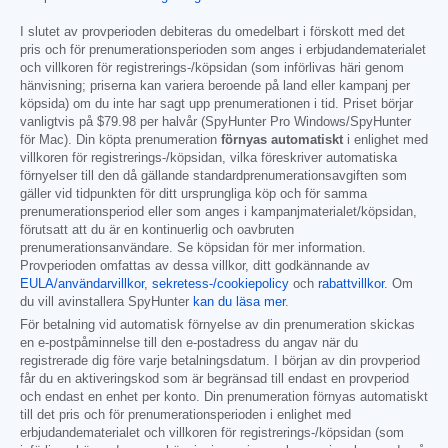
I slutet av provperioden debiteras du omedelbart i förskott med det
pris och för prenumerationsperioden som anges i erbjudandematerialet
och villkoren för registrerings-/köpsidan (som införlivas häri genom
hänvisning; priserna kan variera beroende på land eller kampanj per
köpsida) om du inte har sagt upp prenumerationen i tid. Priset börjar
vanligtvis på
$79.98
per halvår (SpyHunter Pro Windows/SpyHunter
för Mac). Din köpta prenumeration
förnyas automatiskt
i enlighet med
villkoren för registrerings-/köpsidan, vilka föreskriver automatiska
förnyelser till den då gällande standardprenumerationsavgiften som
gäller vid tidpunkten för ditt ursprungliga köp och för samma
prenumerationsperiod eller som anges i kampanjmaterialet/köpsidan,
förutsatt att du är en kontinuerlig och oavbruten
prenumerationsanvändare. Se köpsidan för mer information.
Provperioden omfattas av dessa villkor, ditt godkännande av
EULA/användarvillkor
,
sekretess-/cookiepolicy
och
rabattvillkor
. Om
du vill avinstallera SpyHunter
kan du läsa mer
.
För betalning vid automatisk förnyelse av din prenumeration skickas
en e-postpåminnelse till den e-postadress du angav när du
registrerade dig före varje betalningsdatum. I början av din provperiod
får du en aktiveringskod som är begränsad till endast en provperiod
och endast en enhet per konto. Din prenumeration förnyas automatiskt
till det pris och för prenumerationsperioden i enlighet med
erbjudandematerialet och villkoren för registrerings-/köpsidan (som