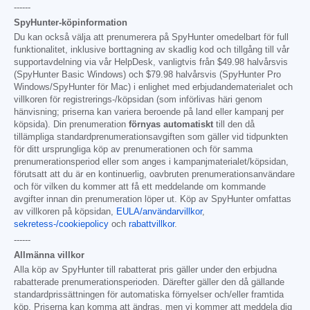
------
SpyHunter-köpinformation
Du kan också välja att prenumerera på SpyHunter omedelbart för full
funktionalitet, inklusive borttagning av skadlig kod och tillgång till vår
supportavdelning via vår HelpDesk, vanligtvis från
$49.98
halvårsvis
(SpyHunter Basic Windows) och
$79.98
halvårsvis (SpyHunter Pro
Windows/SpyHunter för Mac) i enlighet med erbjudandematerialet och
villkoren för registrerings-/köpsidan (som införlivas häri genom
hänvisning; priserna kan variera beroende på land eller kampanj per
köpsida). Din prenumeration
förnyas automatiskt
till den då
tillämpliga standardprenumerationsavgiften som gäller vid tidpunkten
för ditt ursprungliga köp av prenumerationen och för samma
prenumerationsperiod eller som anges i kampanjmaterialet/köpsidan,
förutsatt att du är en kontinuerlig, oavbruten prenumerationsanvändare
och för vilken du kommer att få ett meddelande om kommande
avgifter innan din prenumeration löper ut. Köp av SpyHunter omfattas
av villkoren på köpsidan,
EULA/användarvillkor
,
sekretess-/cookiepolicy
och
rabattvillkor
.
------
Allmänna villkor
Alla köp av SpyHunter till rabatterat pris gäller under den erbjudna
rabatterade prenumerationsperioden. Därefter gäller den då gällande
standardprissättningen för automatiska förnyelser och/eller framtida
köp. Priserna kan komma att ändras, men vi kommer att meddela dig