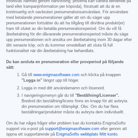
införlivas härmed genom hänvisning; priserna kan variera beroende på
land eller kampanjinformation per köpsida), förutsatt att du är en
kontinuerlig och oavbruten prenumerationsanvändare. För användare
med betalande prenumerationer gäller att om du säger upp
prenumerationen fortsätter du att ha tillgång till din/dina produkt(er)
fram till slutet av din betalda prenumerationsperiod. Om du vill få
återbetalning för din dåvarande prenumerationsperiod måste du säga
upp prenumerationen och ansöka om återbetalning inom 30 dagar efter
ditt senaste köp, och du kommer omedelbart att sluta få full
funktionalitet när din återbetalning har behandlats.
Du kan avsluta en prenumeration eller provperiod på följande
sätt:
Gå till
www.enigmasoftware.com
och klicka på knappen
"Logga in"
längst upp till höger.
Logga in med ditt användarnamn och lösenord.
I navigeringsmenyn går du till
"Beställning/Licenser".
Bredvid din beställning/licens finns en knapp för att avbryta
din prenumeration om tillämpligt. Obs: Om du har flera
beställningar/produkter måste du avbryta dem individuellt.
Om du har några frågor eller problem kan du kontakta EnigmaSofts
support via e-post på
support@enigmasoftware.com
eller genom att
öppna ett supportärende på
EnigmaSofts webbplats Mitt konto
.