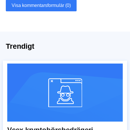
Visa kommentarsformulär (0)
Trendigt
Vcex kryptobörsbedrägeri