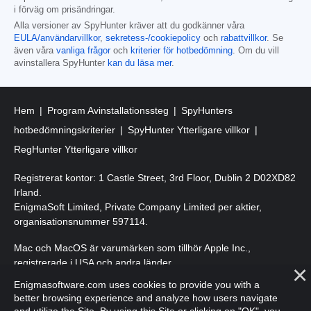
i förväg om prisändringar.
Alla versioner av SpyHunter kräver att du godkänner våra
EULA/användarvillkor
,
sekretess-/cookiepolicy
och
rabattvillkor
. Se
även våra
vanliga frågor
och
kriterier för hotbedömning
. Om du vill
avinstallera SpyHunter
kan du läsa mer
.
Hem
Program Avinstallationssteg
SpyHunters
hotbedömningskriterier
SpyHunter Ytterligare villkor
RegHunter Ytterligare villkor
Registrerat kontor: 1 Castle Street, 3rd Floor, Dublin 2 D02XD82
Irland.
EnigmaSoft Limited, Private Company Limited per aktier,
organisationsnummer 597114.
Mac och MacOS är varumärken som tillhör Apple Inc.,
registrerade i USA och andra länder.
Enigmasoftware.com uses cookies to provide you with a
Upphovsrätt 2016-
2026
. EnigmaSoft Ltd. Med ensamrätt.
better browsing experience and analyze how users navigate