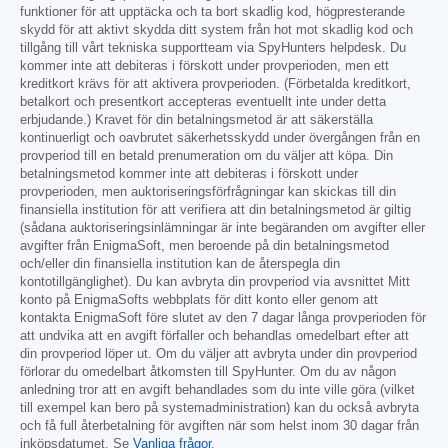
funktioner för att upptäcka och ta bort skadlig kod, högpresterande
skydd för att aktivt skydda ditt system från hot mot skadlig kod och
tillgång till vårt tekniska supportteam via SpyHunters helpdesk. Du
kommer inte att debiteras i förskott under provperioden, men ett
kreditkort krävs för att aktivera provperioden. (Förbetalda kreditkort,
betalkort och presentkort accepteras eventuellt inte under detta
erbjudande.) Kravet för din betalningsmetod är att säkerställa
kontinuerligt och oavbrutet säkerhetsskydd under övergången från en
provperiod till en betald prenumeration om du väljer att köpa. Din
betalningsmetod kommer inte att debiteras i förskott under
provperioden, men auktoriseringsförfrågningar kan skickas till din
finansiella institution för att verifiera att din betalningsmetod är giltig
(sådana auktoriseringsinlämningar är inte begäranden om avgifter eller
avgifter från EnigmaSoft, men beroende på din betalningsmetod
och/eller din finansiella institution kan de återspegla din
kontotillgänglighet). Du kan avbryta din provperiod via avsnittet Mitt
konto på EnigmaSofts webbplats för ditt konto eller genom att
kontakta EnigmaSoft före slutet av den 7 dagar långa provperioden för
att undvika att en avgift förfaller och behandlas omedelbart efter att
din provperiod löper ut. Om du väljer att avbryta under din provperiod
förlorar du omedelbart åtkomsten till SpyHunter. Om du av någon
anledning tror att en avgift behandlades som du inte ville göra (vilket
till exempel kan bero på systemadministration) kan du också avbryta
och få full återbetalning för avgiften när som helst inom 30 dagar från
inköpsdatumet. Se
Vanliga frågor
.