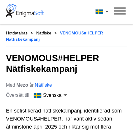
Skip
to
Svenska
content
Hotdatabas
Nätfiske
VENOMOUS#HELPER
Nätfiskekampanj
VENOMOUS#HELPER
Nätfiskekampanj
Med
Mezo
år
Nätfiske
Översätt till:
Svenska
En sofistikerad nätfiskekampanj, identifierad som
VENOMOUS#HELPER, har varit aktiv sedan
åtminstone april 2025 och riktar sig mot flera