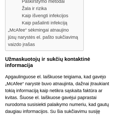
Paskirstymo metodai
Žala ir rizika
Kaip išvengti infekcijos
Kaip pašalinti infekciją
„McAfee“ sėkmingai atnaujino
jūsų narystės el. pašto sukčiavimą
vaizdo įrašas
Užmaskuotojų ir sukčių kontaktinė
informacija
Apgaulinguose el. laiškuose teigiama, kad gavėjo
„McAfee“ narystė buvo atnaujinta, dažnai įtraukiant
tokią informaciją kaip netikra sąskaita faktūra ar
kvitas. Šiuose el. laiškuose gavėjui paprastai
nurodoma susisiekti palaikymo numeriu, kad gautų
daugiau informacijos. Su šia sukčiavimu susiję