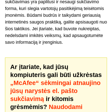
sukčiavimas yra paplitusi ir nesaugi sukčiavimo
forma, kuri slegia vartotojų pasitikėjimą teisėtomis
įmonėmis. Būdami budrūs ir taikydami geriausią
internetinės saugos praktiką, galite apsisaugoti nuo
šios taktikos. Jei įtariate, kad buvote nukreiptas,
nedelsdami imkitės veiksmų, kad apsaugotumėte
savo informaciją ir įrenginius.
Ar įtariate, kad jūsų
kompiuteris gali būti užkrėstas
„McAfee“ sėkmingai atnaujino
jūsų narystės el. pašto
sukčiavimą
ir kitomis
grėsmėmis?
Naudodami