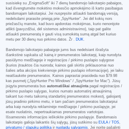
susisiekę su „EnigmaSoft“ iki 7 dienų bandomojo laikotarpio pabaigos,
kad išvengtumėte mokėtino mokesčio apmokėjimo iš karto pasibaigus
bandomajam laikotarpiui. Jei nuspręsite atšaukti bandomąją versiją,
nedelsdami prarasite prieigą prie „SpyHunter“. Jei dėl kokių nors
priežasčių manote, kad buvo apdorotas mokėjimas, kurio nenorėjote
atlikti (pavyzdžiui, dėl sistemos administravimo), taip pat galite
atšaukti prenumeratą ir gauti visą sumokėtą sumą atgal bet kuriuo
metu per 30 dienų nuo pirkimo datos. Žr .
DUK
.
Bandomojo laikotarpio pabaigoje jums bus nedelsiant išrašyta
išankstinė sąskaita už kainą ir prenumeratos laikotarpį, kaip nurodyta
pasiūlymo medžiagoje ir registracijos / pirkimo puslapio sąlygose
(kurios įtrauktos čia nuoroda; kainos gali skirtis priklausomai nuo
šalies arba akcijos kiekvienoje pirkimo puslapio informacijoje), jei laiku
neatšaukėte prenumeratos. Kainos paprastai prasideda nuo
$79.98
kas pusmetį („SpyHunter Pro Windows“ / „SpyHunter for Mac“). Jūsų
įsigyta prenumerata bus
automatiškai atnaujinta
pagal registracijos /
pirkimo puslapio sąlygas, kurios numato automatinį atnaujinimą
taikant tuo metu taikomą standartinį prenumeratos mokestį, galiojantį
jūsų pradinio pirkimo metu, ir tam pačiam prenumeratos laikotarpiui
arba kaip nurodyta reklaminėje medžiagoje / pirkimo puslapyje, jei
esate nuolatinis, nepertraukiamas prenumeratos vartotojas.
Išsamesnės informacijos ieškokite pirkimo puslapyje. Bandomasis
laikotarpis galioja laikantis šių sąlygų, jūsų sutikimo su
EULA / TOS
,
privatumo / slapukų politika
ir
nuolaidų sąlygomis
. Jei norite pašalinti