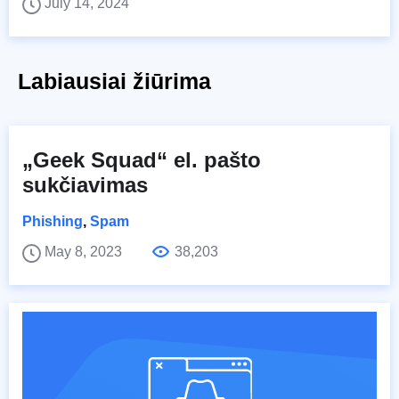
July 14, 2024
Labiausiai žiūrima
„Geek Squad“ el. pašto
sukčiavimas
Phishing
,
Spam
May 8, 2023
38,203