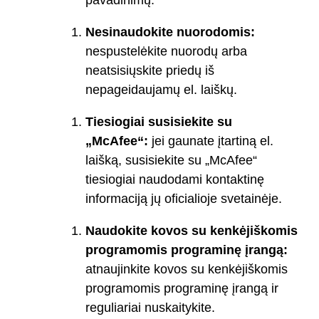
pavadinimų.
Nesinaudokite nuorodomis:
nespustelėkite nuorodų arba
neatsisiųskite priedų iš
nepageidaujamų el. laiškų.
Tiesiogiai susisiekite su
„McAfee“:
jei gaunate įtartiną el.
laišką, susisiekite su „McAfee“
tiesiogiai naudodami kontaktinę
informaciją jų oficialioje svetainėje.
Naudokite kovos su kenkėjiškomis
programomis programinę įrangą:
atnaujinkite kovos su kenkėjiškomis
programomis programinę įrangą ir
reguliariai nuskaitykite.