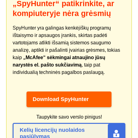
„SpyHunter“ patikrinkite, ar
kompiuteryje nėra grėsmių
SpyHunter yra galingas kenkėjiškų programų
ištaisymo ir apsaugos įrankis, skirtas padėti
vartotojams atlikti išsamią sistemos saugumo
analizę, aptikti ir pašalinti įvairias grėsmes, tokias
kaip
„McAfee“ sėkmingai atnaujino jūsų
narystės el. pašto sukčiavimą
, taip pat
individualią techninės pagalbos paslaugą.
Download SpyHunter
Taupykite savo verslo pinigus!
Kelių licencijų nuolaidos
pasiūlymas