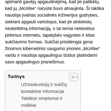
apimanti gavėjų apgaudinėjimą, kad jie patikėtų,
kad jų „McAfee“ narystė buvo atnaujinta. Ši taktika
naudoja įvairias socialinės inžinerijos gudrybes,
siekiant apgauti vartotojus, kad jie atskleistų
neskelbtiną informaciją, o tai lemia neteisėtus
pirkimus internetu, tapatybės vagystes ir kitas
sukčiavimo formas. Sukčiai prisidengia gerai
žinomos kibernetinio saugumo įmonės „McAfee“
vardu ir naudoja apgaulingus būdus platindami
savo apgaulingus pranešimus.
Turinys
Užmaskuotojų ir sukčių
kontaktinė informacija
Taktikos simptomai ir
rodikliai