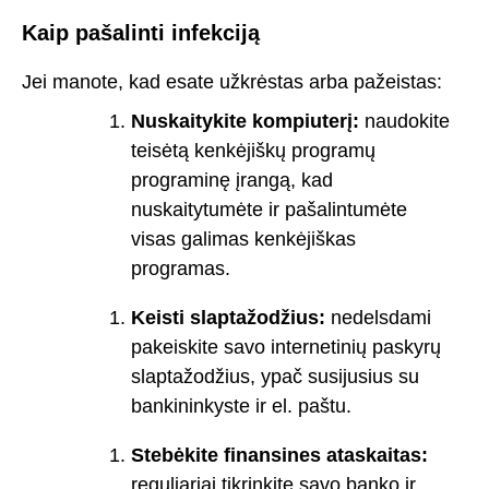
Kaip pašalinti infekciją
Jei manote, kad esate užkrėstas arba pažeistas:
Nuskaitykite kompiuterį:
naudokite
teisėtą kenkėjiškų programų
programinę įrangą, kad
nuskaitytumėte ir pašalintumėte
visas galimas kenkėjiškas
programas.
Keisti slaptažodžius:
nedelsdami
pakeiskite savo internetinių paskyrų
slaptažodžius, ypač susijusius su
bankininkyste ir el. paštu.
Stebėkite finansines ataskaitas:
reguliariai tikrinkite savo banko ir