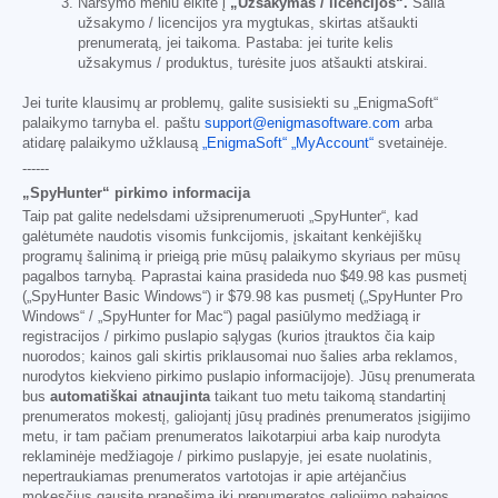
Naršymo meniu eikite į
„Užsakymas / licencijos“.
Šalia
užsakymo / licencijos yra mygtukas, skirtas atšaukti
prenumeratą, jei taikoma. Pastaba: jei turite kelis
užsakymus / produktus, turėsite juos atšaukti atskirai.
Jei turite klausimų ar problemų, galite susisiekti su „EnigmaSoft“
palaikymo tarnyba el. paštu
support@enigmasoftware.com
arba
atidarę palaikymo užklausą
„EnigmaSoft“ „MyAccount“
svetainėje.
------
„SpyHunter“ pirkimo informacija
Taip pat galite nedelsdami užsiprenumeruoti „SpyHunter“, kad
galėtumėte naudotis visomis funkcijomis, įskaitant kenkėjiškų
programų šalinimą ir prieigą prie mūsų palaikymo skyriaus per mūsų
pagalbos tarnybą. Paprastai kaina prasideda nuo
$49.98
kas pusmetį
(„SpyHunter Basic Windows“) ir
$79.98
kas pusmetį („SpyHunter Pro
Windows“ / „SpyHunter for Mac“) pagal pasiūlymo medžiagą ir
registracijos / pirkimo puslapio sąlygas (kurios įtrauktos čia kaip
nuorodos; kainos gali skirtis priklausomai nuo šalies arba reklamos,
nurodytos kiekvieno pirkimo puslapio informacijoje). Jūsų prenumerata
bus
automatiškai atnaujinta
taikant tuo metu taikomą standartinį
prenumeratos mokestį, galiojantį jūsų pradinės prenumeratos įsigijimo
metu, ir tam pačiam prenumeratos laikotarpiui arba kaip nurodyta
reklaminėje medžiagoje / pirkimo puslapyje, jei esate nuolatinis,
nepertraukiamas prenumeratos vartotojas ir apie artėjančius
mokesčius gausite pranešimą iki prenumeratos galiojimo pabaigos.