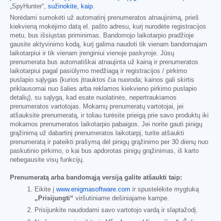
„SpyHunter“,
sužinokite, kaip
.
Norėdami sumokėti už automatinį prenumeratos atnaujinimą, prieš
kiekvieną mokėjimo datą el. pašto adresu, kurį nurodėte registracijos
metu, bus išsiųstas priminimas. Bandomojo laikotarpio pradžioje
gausite aktyvinimo kodą, kurį galima naudoti tik vienam bandomajam
laikotarpiui ir tik vienam įrenginiui vienoje paskyroje. Jūsų
prenumerata bus automatiškai atnaujinta už kainą ir prenumeratos
laikotarpiui pagal pasiūlymo medžiagą ir registracijos / pirkimo
puslapio sąlygas (kurios įtrauktos čia nuoroda; kainos gali skirtis
priklausomai nuo šalies arba reklamos kiekvieno pirkimo puslapio
detalių), su sąlyga, kad esate nuolatinės, nepertraukiamos
prenumeratos vartotojas. Mokamų prenumeratų vartotojai, jei
atšauksite prenumeratą, ir toliau turėsite prieigą prie savo produktų iki
mokamos prenumeratos laikotarpio pabaigos. Jei norite gauti pinigų
grąžinimą už dabartinį prenumeratos laikotarpį, turite atšaukti
prenumeratą ir pateikti prašymą dėl pinigų grąžinimo per 30 dienų nuo
paskutinio pirkimo, o kai bus apdorotas pinigų grąžinimas, iš karto
nebegausite visų funkcijų.
Prenumeratą arba bandomąją versiją galite atšaukti taip:
Eikite į
www.enigmasoftware.com
ir spustelėkite mygtuką
„Prisijungti“
viršutiniame dešiniajame kampe.
Prisijunkite naudodami savo vartotojo vardą ir slaptažodį.