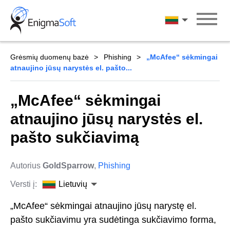
Skip
to
Lietuvių
content
Grėsmių duomenų bazė
Phishing
„McAfee“ sėkmingai
atnaujino jūsų narystės el. pašto...
„McAfee“ sėkmingai
atnaujino jūsų narystės el.
pašto sukčiavimą
Autorius
GoldSparrow
,
Phishing
Versti į:
Lietuvių
„McAfee“ sėkmingai atnaujino jūsų narystę el.
pašto sukčiavimu yra sudėtinga sukčiavimo forma,