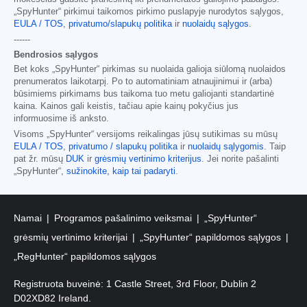
„SpyHunter“ pirkimui taikomos pirkimo puslapyje nurodytos sąlygos,
EULA / TOS
,
privatumo/slapukų politika
ir
nuolaidų sąlygos
.
------
Bendrosios sąlygos
Bet koks „SpyHunter“ pirkimas su nuolaida galioja siūlomą nuolaidos
prenumeratos laikotarpį. Po to automatiniam atnaujinimui ir (arba)
būsimiems pirkimams bus taikoma tuo metu galiojanti standartinė
kaina. Kainos gali keistis, tačiau apie kainų pokyčius jus
informuosime iš anksto.
Visoms „SpyHunter“ versijoms reikalingas jūsų sutikimas su mūsų
EULA / TOS
,
privatumo / slapukų politika
ir
nuolaidų sąlygomis
. Taip
pat žr. mūsų
DUK
ir
grėsmių vertinimo kriterijus
. Jei norite pašalinti
„SpyHunter“,
sužinokite, kaip tai padaryti
.
Namai
Programos pašalinimo veiksmai
„SpyHunter“
grėsmių vertinimo kriterijai
„SpyHunter“ papildomos sąlygos
„RegHunter“ papildomos sąlygos
Registruota buveinė: 1 Castle Street, 3rd Floor, Dublin 2
D02XD82 Ireland.