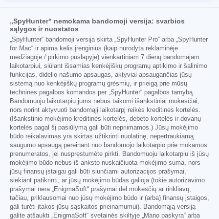
„SpyHunter“ nemokama bandomoji versija: svarbios
sąlygos ir nuostatos
„SpyHunter“ bandomoji versija skirta „SpyHunter Pro“ arba „SpyHunter
for Mac“ ir apima kelis įrenginius (kaip nurodyta reklaminėje
medžiagoje / pirkimo puslapyje) vienkartiniam 7 dienų bandomajam
laikotarpiui, siūlant išsamias kenkėjiškų programų aptikimo ir šalinimo
funkcijas, didelio našumo apsaugas, aktyviai apsaugančias jūsų
sistemą nuo kenkėjiškų programų grėsmių, ir prieigą prie mūsų
techninės pagalbos komandos per „SpyHunter“ pagalbos tarnybą.
Bandomuoju laikotarpiu jums nebus taikomi išankstiniai mokesčiai,
nors norint aktyvuoti bandomąjį laikotarpį reikės kreditinės kortelės.
(Išankstinio mokėjimo kreditinės kortelės, debeto kortelės ir dovanų
kortelės pagal šį pasiūlymą gali būti nepriimamos.) Jūsų mokėjimo
būdo reikalavimas yra skirtas užtikrinti nuolatinę, nepertraukiamą
saugumo apsaugą pereinant nuo bandomojo laikotarpio prie mokamos
prenumeratos, jei nuspręstumėte pirkti. Bandomuoju laikotarpiu iš jūsų
mokėjimo būdo nebus iš anksto nuskaičiuota mokėjimo suma, nors
jūsų finansų įstaigai gali būti siunčiami autorizacijos prašymai,
siekiant patikrinti, ar jūsų mokėjimo būdas galioja (tokie autorizavimo
prašymai nėra „EnigmaSoft“ prašymai dėl mokesčių ar rinkliavų,
tačiau, priklausomai nuo jūsų mokėjimo būdo ir (arba) finansų įstaigos,
gali turėti įtakos jūsų sąskaitos prieinamumui). Bandomąją versiją
galite atšaukti „EnigmaSoft“ svetainės skiltyje „Mano paskyra“ arba