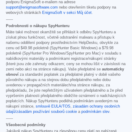
podporu EnigmaSoft e-mailem na adrese
support@enigmasoftware.com
nebo otevřením tiketu podpory na
webových stránkách
EnigmaSoft v sekci Můj účet
.
------
Podrobnosti o nákupu SpyHunteru
Máte také možnost okamžitě se přihlásit k odběru SpyHunteru a
získat plnou funkčnost, včetně odstranění malwaru a přístupu k
našemu oddělení podpory prostřednictvím HelpDesku, obvykle za
cenu od
$49.98
pololetně (SpyHunter Basic Windows) a
$79.98
pololetně (SpyHunter Pro Windows/SpyHunter pro Mac) v souladu s
nabídkovými materiály a podmínkami registrace/nákupní stránky
(které jsou zde zahrnuty odkazem; ceny se mohou lišit v závislosti na
zemi nebo akci na stránce nákupu). Vaše předplatné se
automaticky
obnoví
za standardní poplatek za předplatné platný v době vašeho
původního nákupu a na stejnou dobu předplatného nebo dobu
uvedenou v propagačních materiálech/na stránce nákupu, za
předpokladu, že jste nepřetržitým uživatelem předplatného a že před
vypršením platnosti předplatného obdržíte oznámení o nadcházejících
poplatcích. Nákup SpyHunteru podléhá podmínkám uvedeným na
nákupní stránce,
smlouvě EULA/TOS
,
zásadám ochrany osobních
údajů/zásadám používání souborů cookie
a
podmínkám slev
.
------
Všeobecné podmínky
Jakýkoli nákup SpyHunteru za zlevněnou cenu platí po nabízené