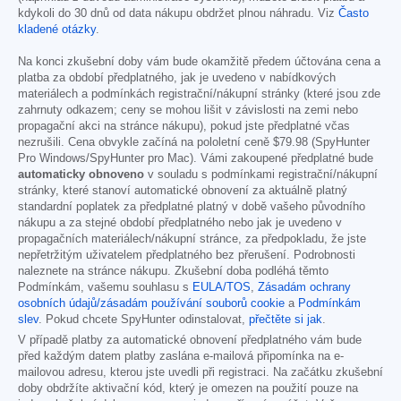
kdykoli do 30 dnů od data nákupu obdržet plnou náhradu. Viz
Často
kladené otázky
.
Na konci zkušební doby vám bude okamžitě předem účtována cena a
platba za období předplatného, jak je uvedeno v nabídkových
materiálech a podmínkách registrační/nákupní stránky (které jsou zde
zahrnuty odkazem; ceny se mohou lišit v závislosti na zemi nebo
propagační akci na stránce nákupu), pokud jste předplatné včas
nezrušili. Cena obvykle začíná na pololetní ceně
$79.98
(SpyHunter
Pro Windows/SpyHunter pro Mac). Vámi zakoupené předplatné bude
automaticky obnoveno
v souladu s podmínkami registrační/nákupní
stránky, které stanoví automatické obnovení za aktuálně platný
standardní poplatek za předplatné platný v době vašeho původního
nákupu a za stejné období předplatného nebo jak je uvedeno v
propagačních materiálech/nákupní stránce, za předpokladu, že jste
nepřetržitým uživatelem předplatného bez přerušení. Podrobnosti
naleznete na stránce nákupu. Zkušební doba podléhá těmto
Podmínkám, vašemu souhlasu s
EULA/TOS
,
Zásadám ochrany
osobních údajů/zásadám používání souborů cookie
a
Podmínkám
slev
. Pokud chcete SpyHunter odinstalovat,
přečtěte si jak
.
V případě platby za automatické obnovení předplatného vám bude
před každým datem platby zaslána e-mailová připomínka na e-
mailovou adresu, kterou jste uvedli při registraci. Na začátku zkušební
doby obdržíte aktivační kód, který je omezen na použití pouze na