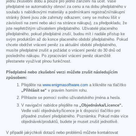
jednu zkušební dobu a pouze pro jedno zařízení na účet. Vaše
předplatné se automaticky obnoví za cenu a na dobu předplatného v
souladu s nabídkovými materiály a podmínkami registrační/nákupní
stránky (které jsou zde zahrnuty odkazem; ceny se mohou lišit v
závislosti na zemi nebo akci na stránce nákupu), za předpokladu, že
jste nepřetržitým uživatelem předplatného. Uživatelé placeného
předplatného, pokud předplatné zruší, budou mít i nadále přístup ke
svým produktům až do konce placeného období předplatného. Pokud
chcete obdržet vrácení peněz za aktuální období předplatného,
musíte předplatné zrušit a požádat o vrácení peněz do 30 dnů od
posledního nákupu. Po zpracování vrácení peněz okamžitě
přestanete využívat plnou funkčnost.
Předplatné nebo zkušební verzi můžete zrušit následujícím
způsobem:
Přejděte na
www.enigmasoftware.com
a klikněte na tlačítko
„Přihlásit se“
v pravém horním rohu.
Přihlaste se pomocí svého uživatelského jména a hesla.
V navigační nabídce přejděte na
„Objednávka/Licence“.
Vedle vaší objednávky/licence je k dispozici tlačítko pro
případné zrušení předplatného. Poznámka: Pokud máte více
objednávek/produktů, budete je muset zrušit jednotlivě.
V případě jakýchkoli dotazů nebo problémů můžete kontaktovat