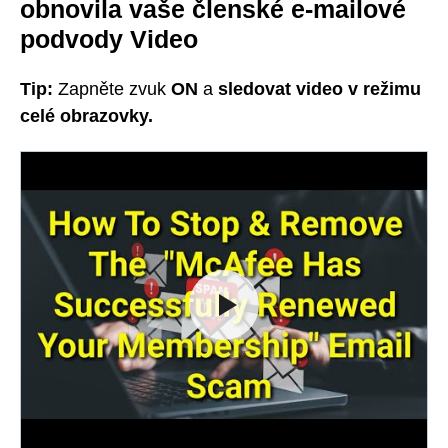
obnovila vaše členské e-mailové
podvody Video
Tip:
Zapněte zvuk
ON
a
sledovat video v režimu
celé obrazovky.