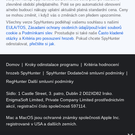
zlevněné období předplatného. Poté se pro automatické obnovení
a/nebo budoucí nákupy uplatní aktuálně platná standardní cena. Ceny
se mohou změnit, i když vás o změnách cen předem upozorníme.
Všechny verze SpyHunteru podléhají vašemu souhlasu s našimi
EULA/TOS
,
Zásadami ochrany osobních údajů/používání souborů
cookie
a
Podmínkami slev
. Prostudujte si také naše
Často kladené
otázky
a
Kritéria pro posouzení hrozeb
. Pokud chcete SpyHunter
odinstalovat,
přečtěte si jak
.
Domov
Kroky odinstalace programu
Kritéria hodnocení
hrozeb SpyHunter
SpyHunter Dodatečné smluvní podmínky
RegHunter Další smluvní podmínky
Sídlo: 1 Castle Street, 3. patro, Dublin 2 D02XD82 Irsko.
EnigmaSoft Limited, Private Company Limited prostřednictvím
akcií, registrační číslo společnosti 597114.
Mac a MacOS jsou ochranné známky společnosti Apple Inc.
registrované v USA a dalších zemích.