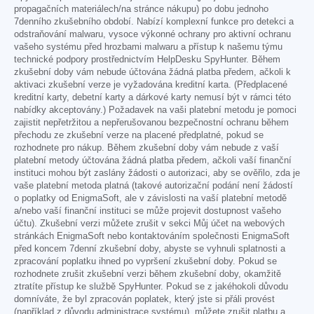
propagačních materiálech/na stránce nákupu) po dobu jednoho
7denního zkušebního období. Nabízí komplexní funkce pro detekci a
odstraňování malwaru, vysoce výkonné ochrany pro aktivní ochranu
vašeho systému před hrozbami malwaru a přístup k našemu týmu
technické podpory prostřednictvím HelpDesku SpyHunter. Během
zkušební doby vám nebude účtována žádná platba předem, ačkoli k
aktivaci zkušební verze je vyžadována kreditní karta. (Předplacené
kreditní karty, debetní karty a dárkové karty nemusí být v rámci této
nabídky akceptovány.) Požadavek na vaši platební metodu je pomoci
zajistit nepřetržitou a nepřerušovanou bezpečnostní ochranu během
přechodu ze zkušební verze na placené předplatné, pokud se
rozhodnete pro nákup. Během zkušební doby vám nebude z vaší
platební metody účtována žádná platba předem, ačkoli vaší finanční
instituci mohou být zaslány žádosti o autorizaci, aby se ověřilo, zda je
vaše platební metoda platná (takové autorizační podání není žádostí
o poplatky od EnigmaSoft, ale v závislosti na vaší platební metodě
a/nebo vaší finanční instituci se může projevit dostupnost vašeho
účtu). Zkušební verzi můžete zrušit v sekci Můj účet na webových
stránkách EnigmaSoft nebo kontaktováním společnosti EnigmaSoft
před koncem 7denní zkušební doby, abyste se vyhnuli splatnosti a
zpracování poplatku ihned po vypršení zkušební doby. Pokud se
rozhodnete zrušit zkušební verzi během zkušební doby, okamžitě
ztratíte přístup ke službě SpyHunter. Pokud se z jakéhokoli důvodu
domníváte, že byl zpracován poplatek, který jste si přáli provést
(například z důvodu administrace systému), můžete zrušit platbu a