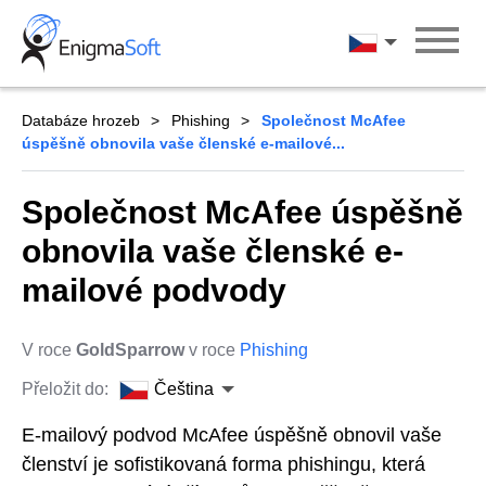
Skip
to
Čeština
content
Databáze hrozeb
Phishing
Společnost McAfee
úspěšně obnovila vaše členské e-mailové...
Společnost McAfee úspěšně
obnovila vaše členské e-
mailové podvody
V roce
GoldSparrow
v roce
Phishing
Přeložit do:
Čeština
E-mailový podvod McAfee úspěšně obnovil vaše
členství je sofistikovaná forma phishingu, která