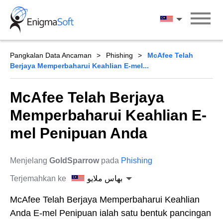
Skip
to
بهاس ملايو
content
Pangkalan Data Ancaman
Phishing
McAfee Telah
Berjaya Memperbaharui Keahlian E-mel...
McAfee Telah Berjaya
Memperbaharui Keahlian E-
mel Penipuan Anda
Menjelang
GoldSparrow
pada
Phishing
Terjemahkan ke
بهاس ملايو
McAfee Telah Berjaya Memperbaharui Keahlian
Anda E-mel Penipuan ialah satu bentuk pancingan