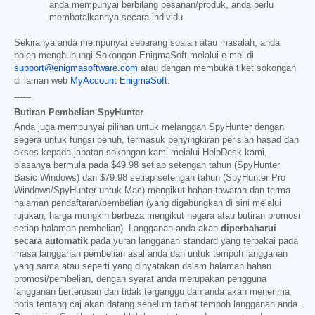
anda mempunyai berbilang pesanan/produk, anda perlu
membatalkannya secara individu.
Sekiranya anda mempunyai sebarang soalan atau masalah, anda
boleh menghubungi Sokongan EnigmaSoft melalui e-mel di
support@enigmasoftware.com
atau dengan membuka tiket sokongan
di laman web
MyAccount EnigmaSoft
.
------
Butiran Pembelian SpyHunter
Anda juga mempunyai pilihan untuk melanggan SpyHunter dengan
segera untuk fungsi penuh, termasuk penyingkiran perisian hasad dan
akses kepada jabatan sokongan kami melalui HelpDesk kami,
biasanya bermula pada
$49.98
setiap setengah tahun (SpyHunter
Basic Windows) dan
$79.98
setiap setengah tahun (SpyHunter Pro
Windows/SpyHunter untuk Mac) mengikut bahan tawaran dan terma
halaman pendaftaran/pembelian (yang digabungkan di sini melalui
rujukan; harga mungkin berbeza mengikut negara atau butiran promosi
setiap halaman pembelian). Langganan anda akan
diperbaharui
secara automatik
pada yuran langganan standard yang terpakai pada
masa langganan pembelian asal anda dan untuk tempoh langganan
yang sama atau seperti yang dinyatakan dalam halaman bahan
promosi/pembelian, dengan syarat anda merupakan pengguna
langganan berterusan dan tidak terganggu dan anda akan menerima
notis tentang caj akan datang sebelum tamat tempoh langganan anda.