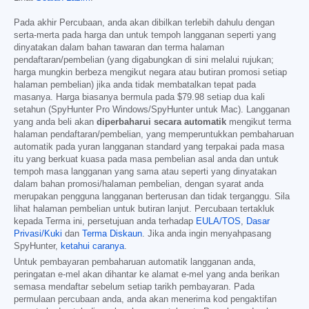
Pada akhir Percubaan, anda akan dibilkan terlebih dahulu dengan
serta-merta pada harga dan untuk tempoh langganan seperti yang
dinyatakan dalam bahan tawaran dan terma halaman
pendaftaran/pembelian (yang digabungkan di sini melalui rujukan;
harga mungkin berbeza mengikut negara atau butiran promosi setiap
halaman pembelian) jika anda tidak membatalkan tepat pada
masanya. Harga biasanya bermula pada
$79.98
setiap dua kali
setahun (SpyHunter Pro Windows/SpyHunter untuk Mac). Langganan
yang anda beli akan
diperbaharui secara automatik
mengikut terma
halaman pendaftaran/pembelian, yang memperuntukkan pembaharuan
automatik pada yuran langganan standard yang terpakai pada masa
itu yang berkuat kuasa pada masa pembelian asal anda dan untuk
tempoh masa langganan yang sama atau seperti yang dinyatakan
dalam bahan promosi/halaman pembelian, dengan syarat anda
merupakan pengguna langganan berterusan dan tidak terganggu. Sila
lihat halaman pembelian untuk butiran lanjut. Percubaan tertakluk
kepada Terma ini, persetujuan anda terhadap
EULA/TOS
,
Dasar
Privasi/Kuki
dan
Terma Diskaun
. Jika anda ingin menyahpasang
SpyHunter,
ketahui caranya
.
Untuk pembayaran pembaharuan automatik langganan anda,
peringatan e-mel akan dihantar ke alamat e-mel yang anda berikan
semasa mendaftar sebelum setiap tarikh pembayaran. Pada
permulaan percubaan anda, anda akan menerima kod pengaktifan