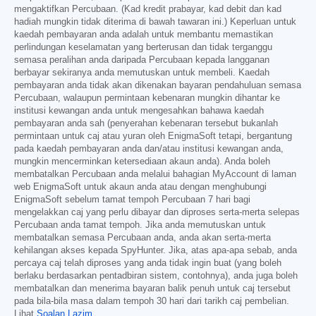
mengaktifkan Percubaan. (Kad kredit prabayar, kad debit dan kad
hadiah mungkin tidak diterima di bawah tawaran ini.) Keperluan untuk
kaedah pembayaran anda adalah untuk membantu memastikan
perlindungan keselamatan yang berterusan dan tidak terganggu
semasa peralihan anda daripada Percubaan kepada langganan
berbayar sekiranya anda memutuskan untuk membeli. Kaedah
pembayaran anda tidak akan dikenakan bayaran pendahuluan semasa
Percubaan, walaupun permintaan kebenaran mungkin dihantar ke
institusi kewangan anda untuk mengesahkan bahawa kaedah
pembayaran anda sah (penyerahan kebenaran tersebut bukanlah
permintaan untuk caj atau yuran oleh EnigmaSoft tetapi, bergantung
pada kaedah pembayaran anda dan/atau institusi kewangan anda,
mungkin mencerminkan ketersediaan akaun anda). Anda boleh
membatalkan Percubaan anda melalui bahagian MyAccount di laman
web EnigmaSoft untuk akaun anda atau dengan menghubungi
EnigmaSoft sebelum tamat tempoh Percubaan 7 hari bagi
mengelakkan caj yang perlu dibayar dan diproses serta-merta selepas
Percubaan anda tamat tempoh. Jika anda memutuskan untuk
membatalkan semasa Percubaan anda, anda akan serta-merta
kehilangan akses kepada SpyHunter. Jika, atas apa-apa sebab, anda
percaya caj telah diproses yang anda tidak ingin buat (yang boleh
berlaku berdasarkan pentadbiran sistem, contohnya), anda juga boleh
membatalkan dan menerima bayaran balik penuh untuk caj tersebut
pada bila-bila masa dalam tempoh 30 hari dari tarikh caj pembelian.
Lihat
Soalan Lazim
.