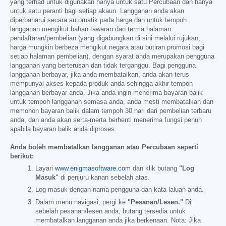
yang terhad untuk digunakan hanya untuk satu Percubaan dan hanya
untuk satu peranti bagi setiap akaun. Langganan anda akan
diperbaharui secara automatik pada harga dan untuk tempoh
langganan mengikut bahan tawaran dan terma halaman
pendaftaran/pembelian (yang digabungkan di sini melalui rujukan;
harga mungkin berbeza mengikut negara atau butiran promosi bagi
setiap halaman pembelian), dengan syarat anda merupakan pengguna
langganan yang berterusan dan tidak terganggu. Bagi pengguna
langganan berbayar, jika anda membatalkan, anda akan terus
mempunyai akses kepada produk anda sehingga akhir tempoh
langganan berbayar anda. Jika anda ingin menerima bayaran balik
untuk tempoh langganan semasa anda, anda mesti membatalkan dan
memohon bayaran balik dalam tempoh 30 hari dari pembelian terbaru
anda, dan anda akan serta-merta berhenti menerima fungsi penuh
apabila bayaran balik anda diproses.
Anda boleh membatalkan langganan atau Percubaan seperti
berikut:
Layari
www.enigmasoftware.com
dan klik butang
"Log
Masuk"
di penjuru kanan sebelah atas.
Log masuk dengan nama pengguna dan kata laluan anda.
Dalam menu navigasi, pergi ke
"Pesanan/Lesen."
Di
sebelah pesanan/lesen anda, butang tersedia untuk
membatalkan langganan anda jika berkenaan. Nota: Jika