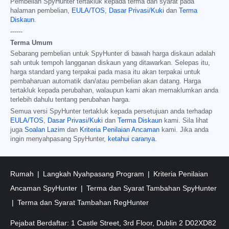
Pembelian SpyHunter tertakluk kepada terma dan syarat pada
halaman pembelian,
EULA/TOS
,
Dasar Privasi/Kuki
dan
Terma
Diskaun
.
------
Terma Umum
Sebarang pembelian untuk SpyHunter di bawah harga diskaun adalah
sah untuk tempoh langganan diskaun yang ditawarkan. Selepas itu,
harga standard yang terpakai pada masa itu akan terpakai untuk
pembaharuan automatik dan/atau pembelian akan datang. Harga
tertakluk kepada perubahan, walaupun kami akan memaklumkan anda
terlebih dahulu tentang perubahan harga.
Semua versi SpyHunter tertakluk kepada persetujuan anda terhadap
EULA/TOS
,
Dasar Privasi/Kuki
dan
Terma Diskaun
kami. Sila lihat
juga
Soalan Lazim
dan
Kriteria Penilaian Ancaman
kami. Jika anda
ingin menyahpasang SpyHunter,
ketahui caranya
.
Rumah
Langkah Nyahpasang Program
Kriteria Penilaian
Ancaman SpyHunter
Terma dan Syarat Tambahan SpyHunter
Terma dan Syarat Tambahan RegHunter
Pejabat Berdaftar: 1 Castle Street, 3rd Floor, Dublin 2 D02XD82