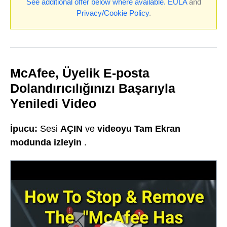
See additional offer below where available.
EULA
and
Privacy/Cookie Policy
.
McAfee, Üyelik E-posta
Dolandırıcılığınızı Başarıyla
Yeniledi Video
İpucu:
Sesi
AÇIN
ve
videoyu Tam Ekran
modunda izleyin
.