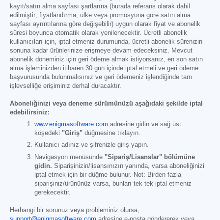
kayıt/satın alma sayfası şartlarına (burada referans olarak dahil
edilmiştir; fiyatlandırma, ülke veya promosyona göre satın alma
sayfası ayrıntılarına göre değişebilir) uygun olarak fiyat ve abonelik
süresi boyunca otomatik olarak yenilenecektir. Ücretli abonelik
kullanıcıları için, iptal etmeniz durumunda, ücretli abonelik sürenizin
sonuna kadar ürünlerinize erişmeye devam edeceksiniz. Mevcut
abonelik döneminiz için geri ödeme almak istiyorsanız, en son satın
alma işleminizden itibaren 30 gün içinde iptal etmeli ve geri ödeme
başvurusunda bulunmalısınız ve geri ödemeniz işlendiğinde tam
işlevselliğe erişiminiz derhal duracaktır.
Aboneliğinizi veya deneme sürümünüzü aşağıdaki şekilde iptal
edebilirsiniz:
www.enigmasoftware.com
adresine gidin ve sağ üst
köşedeki
"Giriş"
düğmesine tıklayın.
Kullanıcı adınız ve şifrenizle giriş yapın.
Navigasyon menüsünde
"Sipariş/Lisanslar" bölümüne
gidin.
Siparişinizin/lisansınızın yanında, varsa aboneliğinizi
iptal etmek için bir düğme bulunur. Not: Birden fazla
siparişiniz/ürününüz varsa, bunları tek tek iptal etmeniz
gerekecektir.
Herhangi bir sorunuz veya probleminiz olursa,
support@enigmasoftware.com
adresine e-posta göndererek veya