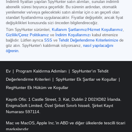
İndirimli fiyattan yapılan SpyHunter satın alımları, sunulan indirimli
abonelik süresi boyunca geçerlidir. Bu sürenin ardından, otomatik
yenilemeler ve/veya gelecekteki satın alımlar için o an geçerli olan
standart fiyatlandırma uygulanacaktır. Fiyatlar değişebilir, ancak fiyat
değişiklikleri konusunda sizi önceden bilgilendireceğiz.
Tüm SpyHunter sürümleri
,
Kullanım Şartlarımız/Hizmet Koşullarımız
,
Gizlilik/Çerez Politikamız
ve
İndirim Koşullarımızı
kabul etmenize
bağlıdır. Lütfen ayrıca
SSS
ve
Tehdit Değerlendirme Kriterlerimize
de
göz atın. SpyHunter'ı kaldırmak istiyorsanız,
nasıl yapılacağını
öğrenin
.
Ev
Program Kaldırma Adımları
SpyHunter'ın Tehdit
Değerlendirme Kriterleri
SpyHunter Ek Şartlar ve Koşullar
RegHunter Ek Hüküm ve Koşullar
Kayıtlı Ofis: 1 Castle Street, 3. Kat, Dublin 2 D02XD82 İrlanda.
EnigmaSoft Limited, Özel Şirket Sınırlı hisseli, Şirket Kayıt
Numarası 597114.
Mac ve MacOS, Apple Inc.'in ABD ve diğer ülkelerde tescilli ticari
markalarıdır.