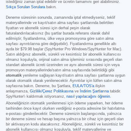
istediğiniz zaman iptal edebilir ve ücretin tamamını geri alabilirsiniz.
Sıkça Sorulan Sorulara
bakın.
Deneme süresinin sonunda, zamanında iptal etmediyseniz, teklif
materyallerinde ve kayıt/satın alma sayfası şartlarında belirtilen
fiyattan ve abonelik süresi için derhal peşin olarak
faturalandırılacaksınız (bu şartlar burada referans olarak dahil
edilmiştir; fiyatlandırma, ülke veya promosyona göre satın alma
sayfası ayrıntılarına göre değişebilir). Fiyatlandırma genellikle altı
ayda bir
$79.98
başlar (SpyHunter Pro Windows/SpyHunter for Mac).
Satın aldığınız abonelik, sürekli ve kesintisiz bir abonelik kullanıcısı
olmanız koşuluyla, orijinal satın alma işleminiz sırasında geçerli olan
standart abonelik ücreti üzerinden ve aynı abonelik süresi için veya
promosyon materyallerinde/satın alma sayfasında belirtildiği gibi
otomatik
yenileme sağlayan kayıt/satın alma sayfası şartlarına uygun
olarak otomatik olarak yenilenecektir. Ayrıntılar için lütfen satın alma
sayfasına bakın. Deneme, bu Şartlara,
EULA/TOS'a
ilişkin
anlaşmanıza,
Gizlilik/Çerez Politikasına
ve
İndirim Şartlarına
tabidir.
SpyHunter'ı kaldırmak istiyorsanız,
nasıl yapılacağını öğrenin
.
Aboneliğinizin otomatik yenilenmesi için ödeme yaparken, her ödeme
tarihinden önce kayıt olurken verdiğiniz e-posta adresine bir hatırlatma
e-postası gönderilecektir. Deneme sürenizin başlangıcında, yalnızca
bir deneme süresi ve hesap başına yalnızca bir cihaz için geçerli olan
bir aktivasyon kodu alacaksınız. Aboneliğiniz, sürekli ve kesintisiz bir
abonelik kullanıcısı olmanız koşuluyla, teklif materyallerine ve