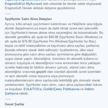
EnigmaSoft'un MyAccount
web sitesinde bir destek talebi oluşturarak
EnigmaSoft Destek ekibiyle iletişime geçebilirsiniz.
------
SpyHunter Satın Alma Detayları
Ayrıca, kötü amaçlı yazılımların kaldırılması ve HelpDesk aracılığıyla
destek departmanımıza erişim de dahil olmak üzere tam işlevsellik
için SpyHunter'a hemen abone olma seçeneğiniz de bulunmaktadır. Bu
abonelik genellikle altı ayda bir
$49.98
(SpyHunter Basic Windows) ve
altı ayda bir
$79.98
(SpyHunter Pro Windows/SpyHunter for Mac)
başlar ve teklif materyallerine ve kayıt/satın alma sayfası şartlarına
(burada referans olarak dahil edilmiştir; fiyatlandırma, ülke veya
promosyona göre satın alma sayfası ayrıntılarına göre değişebilir)
uygun olarak yapılır. Aboneliğiniz, kesintisiz bir abonelik kullanıcısı
olmanız koşuluyla ve aboneliğinizin sona ermesinden önce yaklaşan
ücretler hakkında bir bildirim almanız şartıyla, orijinal satın alma
aboneliğiniz sırasında
geçerli
olan standart abonelik ücreti üzerinden
ve aynı abonelik süresi boyunca veya promosyon
materyallerinde/satın alma sayfasında belirtildiği gibi otomatik olarak
yenilenecektir. SpyHunter satın alımı, satın alma sayfasındaki hüküm
ve koşullara,
EULA/TOS'a
,
Gizlilik/Çerez Politikasına
ve
İndirim
Şartlarına
tabidir.
------
Genel Şartlar