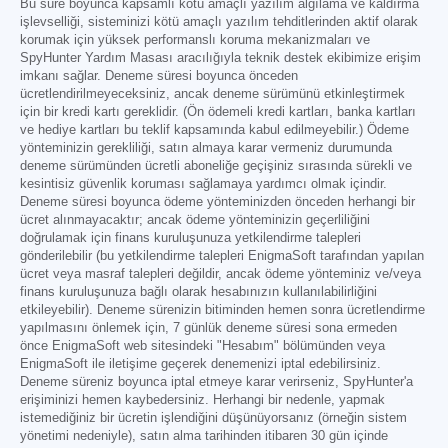
Bu süre boyunca kapsamlı kötü amaçlı yazılım algılama ve kaldırma
işlevselliği, sisteminizi kötü amaçlı yazılım tehditlerinden aktif olarak
korumak için yüksek performanslı koruma mekanizmaları ve
SpyHunter Yardım Masası aracılığıyla teknik destek ekibimize erişim
imkanı sağlar. Deneme süresi boyunca önceden
ücretlendirilmeyeceksiniz, ancak deneme sürümünü etkinleştirmek
için bir kredi kartı gereklidir. (Ön ödemeli kredi kartları, banka kartları
ve hediye kartları bu teklif kapsamında kabul edilmeyebilir.) Ödeme
yönteminizin gerekliliği, satın almaya karar vermeniz durumunda
deneme sürümünden ücretli aboneliğe geçişiniz sırasında sürekli ve
kesintisiz güvenlik koruması sağlamaya yardımcı olmak içindir.
Deneme süresi boyunca ödeme yönteminizden önceden herhangi bir
ücret alınmayacaktır; ancak ödeme yönteminizin geçerliliğini
doğrulamak için finans kuruluşunuza yetkilendirme talepleri
gönderilebilir (bu yetkilendirme talepleri EnigmaSoft tarafından yapılan
ücret veya masraf talepleri değildir, ancak ödeme yönteminiz ve/veya
finans kuruluşunuza bağlı olarak hesabınızın kullanılabilirliğini
etkileyebilir). Deneme sürenizin bitiminden hemen sonra ücretlendirme
yapılmasını önlemek için, 7 günlük deneme süresi sona ermeden
önce EnigmaSoft web sitesindeki "Hesabım" bölümünden veya
EnigmaSoft ile iletişime geçerek denemenizi iptal edebilirsiniz.
Deneme süreniz boyunca iptal etmeye karar verirseniz, SpyHunter'a
erişiminizi hemen kaybedersiniz. Herhangi bir nedenle, yapmak
istemediğiniz bir ücretin işlendiğini düşünüyorsanız (örneğin sistem
yönetimi nedeniyle), satın alma tarihinden itibaren 30 gün içinde