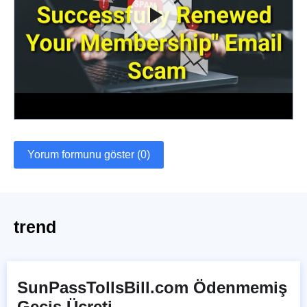
Yorum formunu göster (0)
trend
SunPassTollsBill.com Ödenmemiş
Geçiş Ücreti...