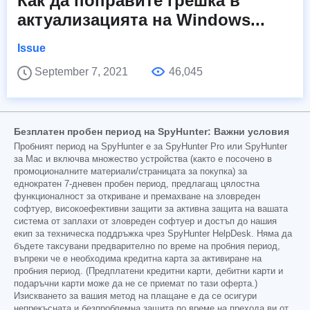
Как да поправите грешка в
актуализацията на Windows...
Issue
September 7, 2021
46,045
Безплатен пробен период на SpyHunter: Важни условия
Пробният период на SpyHunter е за SpyHunter Pro или SpyHunter
за Mac и включва множество устройства (както е посочено в
промоционалните материали/страницата за покупка) за
еднократен 7-дневен пробен период, предлагащ цялостна
функционалност за откриване и премахване на зловреден
софтуер, високоефективни защити за активна защита на вашата
система от заплахи от зловреден софтуер и достъп до нашия
екип за техническа поддръжка чрез SpyHunter HelpDesk. Няма да
бъдете таксувани предварително по време на пробния период,
въпреки че е необходима кредитна карта за активиране на
пробния период. (Предплатени кредитни карти, дебитни карти и
подаръчни карти може да не се приемат по тази оферта.)
Изискването за вашия метод на плащане е да се осигури
непрекъсната и безпроблемна защита по време на прехода ви от