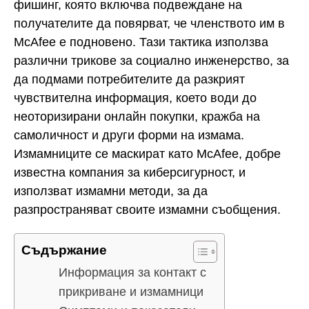
фишинг, която включва подвеждане на
получателите да повярват, че членството им в
McAfee е подновено. Тази тактика използва
различни трикове за социално инженерство, за
да подмами потребителите да разкрият
чувствителна информация, което води до
неоторизирани онлайн покупки, кражба на
самоличност и други форми на измама.
Измамниците се маскират като McAfee, добре
известна компания за киберсигурност, и
използват измамни методи, за да
разпространяват своите измамни съобщения.
Съдържание
Информация за контакт с
прикриване и измамници