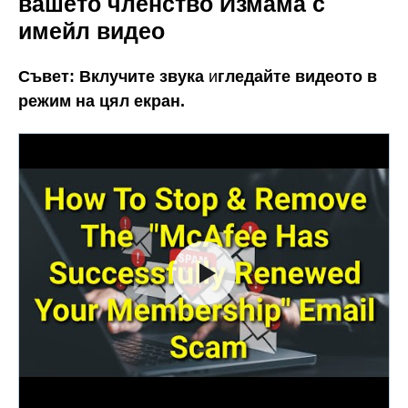
вашето членство Измама с
имейл видео
Съвет:
Вклучите звука
и
гледайте видеото в
режим на цял екран.