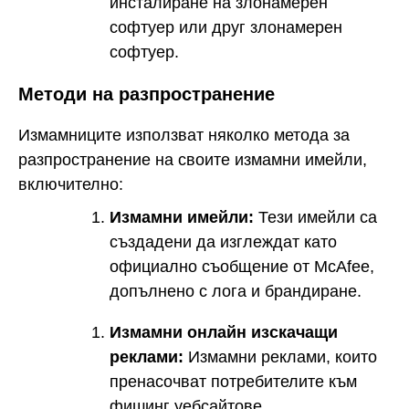
инсталиране на злонамерен
софтуер или друг злонамерен
софтуер.
Методи на разпространение
Измамниците използват няколко метода за
разпространение на своите измамни имейли,
включително:
Измамни имейли:
Тези имейли са
създадени да изглеждат като
официално съобщение от McAfee,
допълнено с лога и брандиране.
Измамни онлайн изскачащи
реклами:
Измамни реклами, които
пренасочват потребителите към
фишинг уебсайтове.