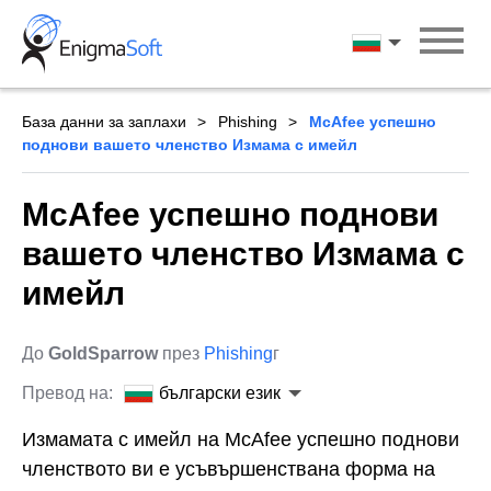
Skip
to
български ези
content
База данни за заплахи
Phishing
McAfee успешно
поднови вашето членство Измама с имейл
McAfee успешно поднови
вашето членство Измама с
имейл
До
GoldSparrow
през
Phishing
г
Превод на:
български език
Измамата с имейл на McAfee успешно поднови
членството ви е усъвършенствана форма на