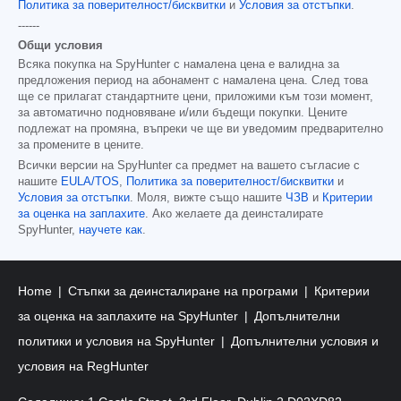
Политика за поверителност/бисквитки
и
Условия за отстъпки
.
------
Общи условия
Всяка покупка на SpyHunter с намалена цена е валидна за
предложения период на абонамент с намалена цена. След това
ще се прилагат стандартните цени, приложими към този момент,
за автоматично подновяване и/или бъдещи покупки. Цените
подлежат на промяна, въпреки че ще ви уведомим предварително
за промените в цените.
Всички версии на SpyHunter са предмет на вашето съгласие с
нашите
EULA/TOS
,
Политика за поверителност/бисквитки
и
Условия за отстъпки
. Моля, вижте също нашите
ЧЗВ
и
Критерии
за оценка на заплахите
. Ако желаете да деинсталирате
SpyHunter,
научете как
.
Home
Стъпки за деинсталиране на програми
Критерии
за оценка на заплахите на SpyHunter
Допълнителни
политики и условия на SpyHunter
Допълнителни условия и
условия на RegHunter