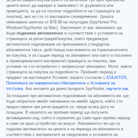
цените могат да варират в зависимост от държавата или
промоцията, за да се посочат подробности на страницата за
покупка), ако не сте го анулирали своевременно. Цената
обикновено започва от
$79.98
на полугодие (SpyHunter Pro
Windows/SpyHunter за Mac). Закупеният от вас абонамент ще
бъде
подновен автоматично
в съответствие с условията на
страницата за регистрация/покупка, които предвиждат
автоматично подновяване на приложимата стандартна
абонаментна такса, действаща към момента на първоначалната
ви покупка, и за същия период на абонамент или както е посочено
в промоционалните материали/страницата за покупка, при
условие че сте потребител с непрекъснат абонамент. Моля, вижте
страницата за покупка за подробности. Пробният период е
предмет на настоящите Условия, вашето съгласие с
EULA/TOS
,
Политиката за поверителност/бисквитките
и
Условията за
отстъпка
. Ако желаете да деинсталирате SpyHunter,
научете как
.
За плащане при автоматично подновяване на абонамента ви, ще
бъде изпратено имейл напомняне на имейл адреса, който сте
предоставили при регистрацията си, преди всяка дата на
плащане. В началото на пробния период ще получите
активационен код, който е ограничен до само един пробен период
и само за едно устройство на акаунт. Абонаментът ви ще се
поднови автоматично на цената и за периода на абонамента в
съответствие с материалите за предлагане и условията на