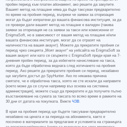
пробен период към платен абонамент, ако решите да закупите.
Вашият метод на плащане няма да бъде таксуван предварително
по време на пробния период, въпреки че заявки за оторизация
могат да бъдат изпратени до вашата финансова институция, за да
се провери дали вашият метод на плащане е валиден (такива
заявки за оторизация не са заявки за такси или комисионни от
EnigmaSoft, но в зависимост от вашия метод на плащане и/или
вашата финансова институция, могат да се отразят на
наличността на вашия акаунт). Можете да прекратите пробния си
период чрез секцията „Моят акаунт“ на уебсайта на EnigmaSoft за
вашия акаунт или като се свържете с EnigmaSoft преди края на 7-
дневния пробен период, за да избегнете начисляване на такса,
която да бъде обработена веднага след изтичането на пробния
период. Ако решите да прекратите пробния си период, незабавно
ще загубите достъп до SpyHunter. Ако по някаква причина
смятате, че е обработена такса, която не сте искали да направите
(което може да се случи например въз основа на системна
администрация), можете също да прекратите и да получите пълно
възстановяване на сумата за таксата по всяко време в рамките на
30 дни от датата на покупката. Вижте
ЧЗВ
.
В края на пробния период ще бъдете таксувани предварително
незабавно на цената и за периода на абонамента, както е
посочено в материалите за предлагане и условията на страницата
за регистрация/покупка (които са включени тук чрез препратка;