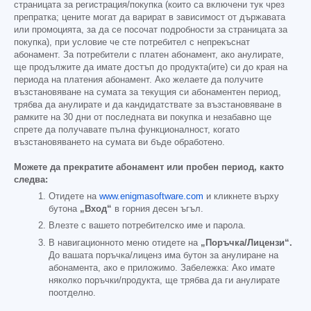
страницата за регистрация/покупка (които са включени тук чрез
препратка; цените могат да варират в зависимост от държавата
или промоцията, за да се посочат подробности за страницата за
покупка), при условие че сте потребител с непрекъснат
абонамент. За потребители с платен абонамент, ако анулирате,
ще продължите да имате достъп до продукта(ите) си до края на
периода на платения абонамент. Ако желаете да получите
възстановяване на сумата за текущия си абонаментен период,
трябва да анулирате и да кандидатствате за възстановяване в
рамките на 30 дни от последната ви покупка и незабавно ще
спрете да получавате пълна функционалност, когато
възстановяването на сумата ви бъде обработено.
Можете да прекратите абонамент или пробен период, както
следва:
Отидете на
www.enigmasoftware.com
и кликнете върху
бутона
„Вход“
в горния десен ъгъл.
Влезте с вашето потребителско име и парола.
В навигационното меню отидете на
„Поръчка/Лицензи“.
До вашата поръчка/лиценз има бутон за анулиране на
абонамента, ако е приложимо. Забележка: Ако имате
няколко поръчки/продукта, ще трябва да ги анулирате
поотделно.