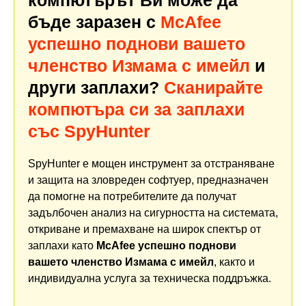
компютърът Ви може да
бъде заразен с
McAfee
успешно поднови вашето
членство Измама с имейл
и
други заплахи?
Сканирайте
компютъра си за заплахи
със SpyHunter
SpyHunter е мощен инструмент за отстраняване
и защита на зловреден софтуер, предназначен
да помогне на потребителите да получат
задълбочен анализ на сигурността на системата,
откриване и премахване на широк спектър от
заплахи като
McAfee успешно поднови
вашето членство Измама с имейл
, както и
индивидуална услуга за техническа поддръжка.