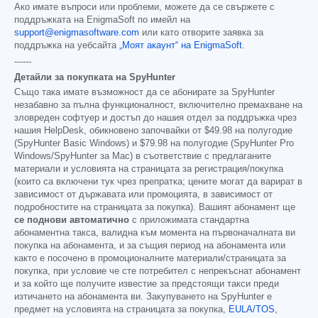
Ако имате въпроси или проблеми, можете да се свържете с
поддръжката на EnigmaSoft по имейл на
support@enigmasoftware.com
или като отворите заявка за
поддръжка на уебсайта
„Моят акаунт“ на EnigmaSoft
.
------
Детайли за покупката на SpyHunter
Също така имате възможност да се абонирате за SpyHunter
незабавно за пълна функционалност, включително премахване на
зловреден софтуер и достъп до нашия отдел за поддръжка чрез
нашия HelpDesk, обикновено започвайки от
$49.98
на полугодие
(SpyHunter Basic Windows) и
$79.98
на полугодие (SpyHunter Pro
Windows/SpyHunter за Mac) в съответствие с предлаганите
материали и условията на страницата за регистрация/покупка
(които са включени тук чрез препратка; цените могат да варират в
зависимост от държавата или промоцията, в зависимост от
подробностите на страницата за покупка). Вашият абонамент ще
се поднови автоматично
с приложимата стандартна
абонаментна такса, валидна към момента на първоначалната ви
покупка на абонамента, и за същия период на абонамента или
както е посочено в промоционалните материали/страницата за
покупка, при условие че сте потребител с непрекъснат абонамент
и за който ще получите известие за предстоящи такси преди
изтичането на абонамента ви. Закупуването на SpyHunter е
предмет на условията на страницата за покупка,
EULA/TOS
,