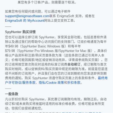
果您有多个订单/产品，则需要逐个取消。
如果您有任何疑问或问题，可以通过电子邮件
support@enigmasoftware.com
联系 EnigmaSoft 支持，或者在
EnigmaSoft 的 MyAccount
网站上提交支持工单。
------
SpyHunter 购买详情
您也可以选择立即订阅 SpyHunter，享受其全部功能，包括恶意软件清
除以及通过我们的帮助中心访问我们的支持部门。订阅价格通常为每半
年
$49.98
（SpyHunter Basic Windows 版）和每半年
$79.98
（SpyHunter Pro Windows 版/SpyHunter for Mac 版），具体价
格以产品资料和注册/购买页面条款为准（这些条款已通过引用并入本
文；价格可能因国家/地区或促销活动而异，详情请参阅购买页面）。您
的订阅将按您首次购买时适用的标准订阅费
自动续订
，续订期限与首次
购买时相同，或以促销资料/购买页面中规定的期限为准。前提是您是连
续不间断的订阅用户，并且我们会在您的订阅到期前向您发送即将到期
费用的通知。购买 SpyHunter 须遵守购买页面上的条款和条件、
最终用
户许可协议/服务条款
、
隐私/Cookie 政策
和
折扣条款
。
------
一般条款
凡以折扣价购买 SpyHunter，其优惠订阅期限均有效。期限过后，自动
续订和/或未来购买将按届时适用的标准价格收费。价格可能会有所变
动，但我们会提前通知您。