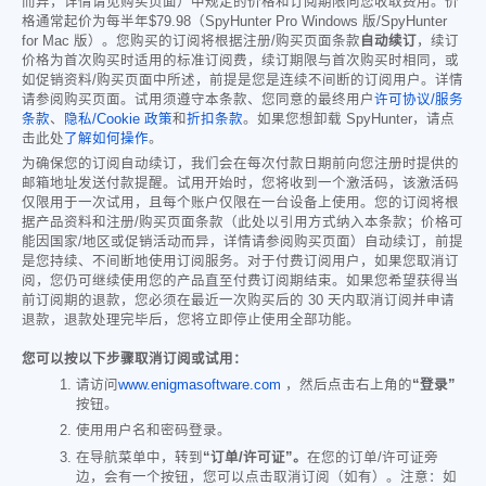
而异，详情请见购买页面）中规定的价格和订阅期限向您收取费用。价
格通常起价为每半年
$79.98
（SpyHunter Pro Windows 版/SpyHunter
for Mac 版）。您购买的订阅将根据注册/购买页面条款
自动续订
，续订
价格为首次购买时适用的标准订阅费，续订期限与首次购买时相同，或
如促销资料/购买页面中所述，前提是您是连续不间断的订阅用户。详情
请参阅购买页面。试用须遵守本条款、您同意的最终用户
许可协议/服务
条款
、
隐私/Cookie 政策
和
折扣条款
。如果您想卸载 SpyHunter，请点
击此处
了解如何操作
。
为确保您的订阅自动续订，我们会在每次付款日期前向您注册时提供的
邮箱地址发送付款提醒。试用开始时，您将收到一个激活码，该激活码
仅限用于一次试用，且每个账户仅限在一台设备上使用。您的订阅将根
据产品资料和注册/购买页面条款（此处以引用方式纳入本条款；价格可
能因国家/地区或促销活动而异，详情请参阅购买页面）自动续订，前提
是您持续、不间断地使用订阅服务。对于付费订阅用户，如果您取消订
阅，您仍可继续使用您的产品直至付费订阅期结束。如果您希望获得当
前订阅期的退款，您必须在最近一次购买后的 30 天内取消订阅并申请
退款，退款处理完毕后，您将立即停止使用全部功能。
您可以按以下步骤取消订阅或试用：
请访问
www.enigmasoftware.com
，然后点击右上角的
“登录”
按钮。
使用用户名和密码登录。
在导航菜单中，转到
“订单/许可证”。
在您的订单/许可证旁
边，会有一个按钮，您可以点击取消订阅（如有）。注意：如