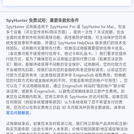
SpyHunter 免费试用：重要条款和条件
SpyHunter 试用版适用于 SpyHunter Pro 或 SpyHunter for Mac，包含
多个设备（详见宣传资料/购买页面），提供一次性 7 天试用期，包含
全面的恶意软件检测和清除功能、高性能防护措施，可主动保护您的系
统免受恶意软件威胁，并通过 SpyHunter HelpDesk 联系我们的技术支
持团队。试用期内无需预先付费，但激活试用版需要提供信用卡信息。
（本优惠可能不接受预付信用卡、借记卡和礼品卡。）我们要求您提供
付款方式，是为了确保您在从试用版过渡到付费订阅（如果您决定购
买）期间，能够持续获得不间断的安全保护。试用期间，您的付款方式
不会被预先扣款，但我们会向您的金融机构发送授权请求，以验证您的
付款方式是否有效（此类授权请求并非 EnigmaSoft 收取费用，但根据
您的付款方式和/或金融机构的不同，可能会影响您的账户可用性）。您
可以在 7 天试用期结束前，通过 EnigmaSoft 网站的“我的账户”部分取
消试用，或联系 EnigmaSoft，以避免试用期结束后立即产生费用。如
果您在试用期内取消，您将立即失去 SpyHunter 的访问权限。如果您因
任何原因（例如系统管理等原因）认为系统收取了您不希望支付的费
用，您也可以在购买费用之日起 30 天内取消并获得全额退款。请参阅
常见问题解答
。
试用期结束后，如果您未及时取消订阅，我们将立即按产品资料和注册/
购买页面条款（此处引用并入本条款；价格可能因国家/地区或促销活动