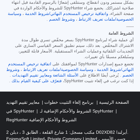
بشكل مستمر ودون انقطاع، وستتلقى إشعارًا بالرسوم القادمة قبل انتهاء
صلاحية اشتراكك. يخضع شراء SpyHunter للشروط والأحكام الواردة في
صفحة الشراء،
واتفاقية ترخيص المستخدم النهائي/شروط الخدمة
،
وسياسة
الخصوصية/ملفات تعريف الارتباط
،
وشروط الخصم
.
------
الشروط العامة
أي عملية شراء لبرنامج SpyHunter بسعر مخفّض تسري طوال مدة
الاشتراك المخفّض. بعد ذلك، سيتم تطبيق السعر القياسي الساري على
التجديدات التلقائية وعمليات الشراء المستقبلية. الأسعار قابلة للتغيير،
وسنُبلغكم مسبقًا بأي تغييرات.
تخضع جميع إصدارات SpyHunter لموافقتك على
اتفاقية ترخيص المستخدم
النهائي/شروط الخدمة
،
وسياسة الخصوصية/ملفات تعريف الارتباط
،
وشروط
الخصم
. يُرجى أيضًا الاطلاع على
الأسئلة الشائعة
ومعايير تقييم التهديدات
.
إذا كنت ترغب في إلغاء تثبيت SpyHunter،
فتعرّف على كيفية القيام بذلك
.
الصفحة الرئيسية
برنامج إلغاء التثبيت خطوات
معايير تقييم التهديد
الشروط والأحكام الإضافية لـ SpyHunter
في SpyHunter
RegHunter الشروط والأحكام الإضافية
مكتب مسجل: 1 شارع القلعة ، الطابق 3 ، دبلن 2 D02XD82 أيرلندا.
EnigmaSoft Limited، Private Company Limited حسب الأسهم ،