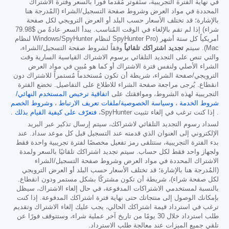
في نهاية الفترة التجريبية، ستُفوتر مُقدماً فوراً بالسعر وفترة الاشتراك
المحددة في مواد العرض وشروط صفحة التسجيل/الشراء (المُدرجة هنا
بالإشارة؛ قد تختلف الأسعار حسب البلد أو العرض الترويجي لكل صفحة
شراء) إذا لم تقم بالإلغاء في الوقت المُناسب. يبدأ السعر عادةً من
$79.98
أمريكياً كل ستة أشهر (SpyHunter Pro لنظام Windows/SpyHunter لنظام
Mac). سيتم
تجديد اشتراكك تلقائياً
وفقاً لشروط صفحة التسجيل/الشراء،
والتي تنص على التجديد التلقائي برسوم الاشتراك القياسية السارية وقت
الشراء الأصلي ولنفس فترة الاشتراك أو كما هو مُبين في مواد العرض
الترويجي/صفحة الشراء، شريطة أن تكون مُستخدماً مُستمراً للاشتراك دون
انقطاع. يُرجى مراجعة صفحة الشراء للاطلاع على التفاصيل. تخضع الفترة
التجريبية لهذه الشروط، وموافقتك على
اتفاقية ترخيص المستخدم النهائي/
شروط الخدمة
،
وسياسة الخصوصية/ملفات تعريف الارتباط
،
وشروط الخصم
. إذا كنت ترغب في إلغاء تثبيت SpyHunter،
فتعرّف على كيفية القيام بذلك
.
لسداد رسوم التجديد التلقائي لاشتراكك، سيتم إرسال تذكير عبر البريد
الإلكتروني إلى العنوان الذي قدمته عند التسجيل قبل كل موعد سداد. عند
بدء الفترة التجريبية، ستتلقى رمز تفعيل مخصصًا لفترة تجريبية واحدة فقط
ولجهاز واحد فقط لكل حساب. سيتم تجديد اشتراكك تلقائيًا بالسعر ولمدة
الاشتراك المحددة في مواد العرض وشروط صفحة التسجيل/الشراء
(المُدرجة هنا بالإشارة؛ قد تختلف الأسعار حسب البلد أو العرض الترويجي
لكل صفحة شراء)، شريطة أن تكون مشتركًا بشكل مستمر ودون انقطاع.
بالنسبة لمستخدمي الاشتراكات المدفوعة، في حال إلغاء الاشتراك، سيظل
بإمكانك الوصول إلى منتجاتك حتى نهاية فترة اشتراكك المدفوعة. إذا كنت
ترغب في استرداد قيمة اشتراكك الحالي، يجب عليك إلغاء الاشتراك وتقديم
طلب استرداد خلال 30 يومًا من تاريخ آخر عملية شراء، وستتوقف فورًا عن
تلقي جميع الميزات عند معالجة طلب الاسترداد.