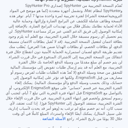
تُقدّم النسخة التجريبية من SpyHunter إصداري SpyHunter Pro
وSpyHunter لنظام Mac، وتشمل أجهزة متعددة (كما هو موضح في المواد
الترويجية/صفحة الشراء) لفترة تجريبية لمرة واحدة مدتها 7 أيام. توفر هذه
النسخة وظائف شاملة للكشف عن البرامج الضارة وإزالتها، وحماية عالية
الأداء لحماية نظامك بشكل فعّال من تهديدات البرامج الضارة، بالإضافة إلى
إمكانية الوصول إلى فريق الدعم الفني عبر مركز مساعدة SpyHunter. لن
يتم تحصيل أي رسوم مسبقة خلال الفترة التجريبية، مع العلم أنه يلزم وجود
بطاقة ائتمان لتفعيل النسخة التجريبية. (قد لا تُقبل بطاقات الائتمان مسبقة
الدفع، أو بطاقات الخصم، أو بطاقات الهدايا ضمن هذا العرض). يُطلب منك
تقديم طريقة الدفع لضمان استمرارية الحماية الأمنية دون انقطاع خلال فترة
انتقالك من النسخة التجريبية إلى الاشتراك المدفوع في حال قررت الشراء.
لن يتم خصم أي مبلغ مقدمًا من وسيلة الدفع الخاصة بك خلال الفترة
التجريبية، مع العلم أنه قد يتم إرسال طلبات تفويض إلى مؤسستك المالية
للتحقق من صحة وسيلة الدفع (لا تُعدّ هذه الطلبات طلبات لفرض رسوم أو
مصاريف من قِبل EnigmaSoft، ولكنها قد تؤثر على إمكانية الوصول إلى
حسابك، وذلك بحسب وسيلة الدفع و/أو مؤسستك المالية). يمكنك إلغاء
الفترة التجريبية عبر قسم "حسابي" على موقع EnigmaSoft الإلكتروني، أو
بالتواصل مع EnigmaSoft قبل انتهاء فترة التجربة التي تبلغ 7 أيام، لتجنب أي
رسوم تُستحق وتُخصم فور انتهاء الفترة التجريبية. في حال قررت الإلغاء خلال
الفترة التجريبية، ستفقد الوصول إلى SpyHunter فورًا. إذا كنت تعتقد، لأي
سبب كان، أنه تم خصم مبلغ لم ترغب به (وهو أمر قد يحدث لأسباب إدارية،
على سبيل المثال)، يمكنك أيضًا الإلغاء واسترداد المبلغ كاملًا في أي وقت
خلال 30 يومًا من تاريخ الشراء. راجع
الأسئلة الشائعة
.