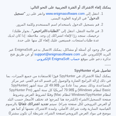
يمكنك إلغاء الاشتراك أو الفترة التجريبية على النحو التالي:
انتقل إلى
www.enigmasoftware.com
وانقر على زر
"تسجيل
الدخول"
في الزاوية العلوية اليمنى.
قم بتسجيل الدخول باستخدام اسم المستخدم وكلمة المرور.
في قائمة التنقل، انتقل إلى
"الطلبات/التراخيص".
بجوار طلبك/
ترخيصك، ستجد زرًا لإلغاء اشتراكك إن وجد. ملاحظة: إذا كان لديك
عدة طلبات/منتجات، فسيتعين عليك إلغاء كل منها على حدة.
في حال وجود أي أسئلة أو مشاكل، يمكنك الاتصال بدعم EnigmaSoft عبر
البريد الإلكتروني على
support@enigmasoftware.com
أو عن طريق فتح
تذكرة دعم على موقع
حساب EnigmaSoft الإلكتروني
.
------
تفاصيل شراء SpyHunter
يمكنك أيضًا الاشتراك في SpyHunter فورًا للاستفادة من جميع الميزات، بما
في ذلك إزالة البرامج الضارة والوصول إلى قسم الدعم الفني عبر مركز
المساعدة، وذلك بسعر يبدأ عادةً من
$49.98
كل ستة أشهر (SpyHunter
Basic لنظام Windows) و
$79.98
أمريكيًا كل ستة أشهر (SpyHunter Pro
لنظام Windows/SpyHunter لنظام Mac) وفقًا لشروط العرض وشروط
صفحة التسجيل/الشراء (المُدرجة هنا كمرجع؛ قد تختلف الأسعار حسب البلد
أو العرض الترويجي لكل صفحة شراء). سيتم
تجديد اشتراكك تلقائيًا
بالرسوم
القياسية السارية وقت شرائك الأصلي، ولمدة الاشتراك نفسها أو كما هو
موضح في مواد العرض الترويجي/صفحة الشراء، شريطة أن تكون مشتركًا