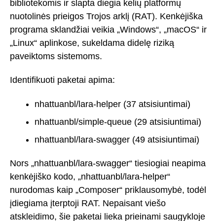
bibliotekomis ir slapta diegia kelių platformų
nuotolinės prieigos Trojos arklį (RAT). Kenkėjiška
programa sklandžiai veikia „Windows“, „macOS“ ir
„Linux“ aplinkose, sukeldama didelę riziką
paveiktoms sistemoms.
Identifikuoti paketai apima:
nhattuanbl/lara-helper (37 atsisiuntimai)
nhattuanbl/simple-queue (29 atsisiuntimai)
nhattuanbl/lara-swagger (49 atsisiuntimai)
Nors „nhattuanbl/lara-swagger“ tiesiogiai neapima
kenkėjiško kodo, „nhattuanbl/lara-helper“
nurodomas kaip „Composer“ priklausomybė, todėl
įdiegiama įterptoji RAT. Nepaisant viešo
atskleidimo, šie paketai lieka prieinami saugykloje