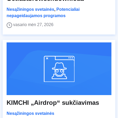
Nesąžiningos svetainės
,
Potencialiai
nepageidaujamos programos
vasario mėn 27, 2026
KIMCHI „Airdrop“ sukčiavimas
Nesąžiningos svetainės