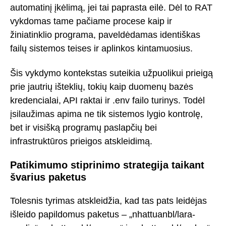
automatinį įkėlimą, jei tai paprasta eilė. Dėl to RAT
vykdomas tame pačiame procese kaip ir
žiniatinklio programa, paveldėdamas identiškas
failų sistemos teises ir aplinkos kintamuosius.
Šis vykdymo kontekstas suteikia užpuolikui prieigą
prie jautrių išteklių, tokių kaip duomenų bazės
kredencialai, API raktai ir .env failo turinys. Todėl
įsilaužimas apima ne tik sistemos lygio kontrolę,
bet ir visišką programų paslapčių bei
infrastruktūros prieigos atskleidimą.
Patikimumo stiprinimo strategija taikant
švarius paketus
Tolesnis tyrimas atskleidžia, kad tas pats leidėjas
išleido papildomus paketus – „nhattuanbl/lara-