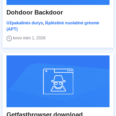
Dohdoor Backdoor
Užpakalinės durys
,
Išplėstinė nuolatinė grėsmė
(APT)
kovo mėn 1, 2026
Getfastbrowser.download