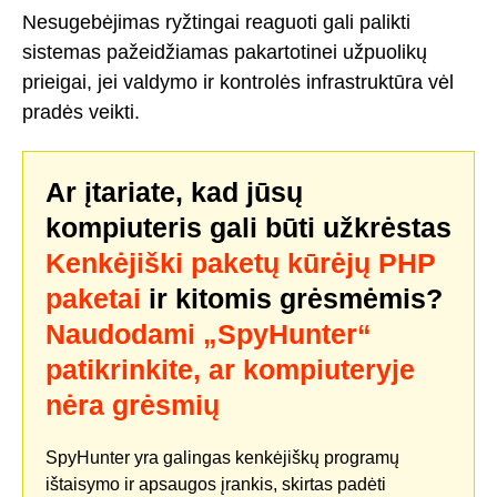
Nesugebėjimas ryžtingai reaguoti gali palikti
sistemas pažeidžiamas pakartotinei užpuolikų
prieigai, jei valdymo ir kontrolės infrastruktūra vėl
pradės veikti.
Ar įtariate, kad jūsų
kompiuteris gali būti užkrėstas
Kenkėjiški paketų kūrėjų PHP
paketai
ir kitomis grėsmėmis?
Naudodami „SpyHunter“
patikrinkite, ar kompiuteryje
nėra grėsmių
SpyHunter yra galingas kenkėjiškų programų
ištaisymo ir apsaugos įrankis, skirtas padėti