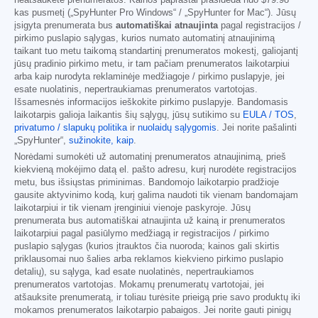
neatšaukėte prenumeratos. Kainos paprastai prasideda nuo
$79.98
kas pusmetį („SpyHunter Pro Windows“ / „SpyHunter for Mac“). Jūsų
įsigyta prenumerata bus
automatiškai atnaujinta
pagal registracijos /
pirkimo puslapio sąlygas, kurios numato automatinį atnaujinimą
taikant tuo metu taikomą standartinį prenumeratos mokestį, galiojantį
jūsų pradinio pirkimo metu, ir tam pačiam prenumeratos laikotarpiui
arba kaip nurodyta reklaminėje medžiagoje / pirkimo puslapyje, jei
esate nuolatinis, nepertraukiamas prenumeratos vartotojas.
Išsamesnės informacijos ieškokite pirkimo puslapyje. Bandomasis
laikotarpis galioja laikantis šių sąlygų, jūsų sutikimo su
EULA / TOS
,
privatumo / slapukų politika
ir
nuolaidų sąlygomis
. Jei norite pašalinti
„SpyHunter“,
sužinokite, kaip
.
Norėdami sumokėti už automatinį prenumeratos atnaujinimą, prieš
kiekvieną mokėjimo datą el. pašto adresu, kurį nurodėte registracijos
metu, bus išsiųstas priminimas. Bandomojo laikotarpio pradžioje
gausite aktyvinimo kodą, kurį galima naudoti tik vienam bandomajam
laikotarpiui ir tik vienam įrenginiui vienoje paskyroje. Jūsų
prenumerata bus automatiškai atnaujinta už kainą ir prenumeratos
laikotarpiui pagal pasiūlymo medžiagą ir registracijos / pirkimo
puslapio sąlygas (kurios įtrauktos čia nuoroda; kainos gali skirtis
priklausomai nuo šalies arba reklamos kiekvieno pirkimo puslapio
detalių), su sąlyga, kad esate nuolatinės, nepertraukiamos
prenumeratos vartotojas. Mokamų prenumeratų vartotojai, jei
atšauksite prenumeratą, ir toliau turėsite prieigą prie savo produktų iki
mokamos prenumeratos laikotarpio pabaigos. Jei norite gauti pinigų