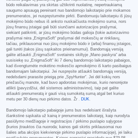
būdo reikalavimas yra skirtas užtikrinti nuolatinę, nepertraukiamą
saugumo apsaugą pereinant nuo bandomojo laikotarpio prie mokamos
prenumeratos, jei nuspręstumėte pirkti. Bandomuoju laikotarpiu iš jūsų
mokėjimo būdo nebus iš anksto nuskaičiuota mokėjimo suma, nors
jūsų finansų įstaigai gali būti siunčiami autorizacijos prašymai,
siekiant patikrinti, ar jūsų mokėjimo būdas galioja (tokie autorizavimo
prašymai nėra „EnigmaSoft“ prašymai dėl mokesčių ar rinkliavų,
tačiau, priklausomai nuo jūsų mokėjimo būdo ir (arba) finansų įstaigos,
gali turėti įtakos jūsų sąskaitos prieinamumui). Bandomąją versiją
galite atšaukti „EnigmaSoft“ svetainės skiltyje „Mano paskyra“ arba
susisiekę su „EnigmaSoft“ iki 7 dienų bandomojo laikotarpio pabaigos,
kad išvengtumėte mokėtino mokesčio apmokėjimo iš karto pasibaigus
bandomajam laikotarpiui. Jei nuspręsite atšaukti bandomąją versiją,
nedelsdami prarasite prieigą prie „SpyHunter“. Jei dėl kokių nors
priežasčių manote, kad buvo apdorotas mokėjimas, kurio nenorėjote
atlikti (pavyzdžiui, dėl sistemos administravimo), taip pat galite
atšaukti prenumeratą ir gauti visą sumokėtą sumą atgal bet kuriuo
metu per 30 dienų nuo pirkimo datos. Žr .
DUK
.
Bandomojo laikotarpio pabaigoje jums bus nedelsiant išrašyta
išankstinė sąskaita už kainą ir prenumeratos laikotarpį, kaip nurodyta
pasiūlymo medžiagoje ir registracijos / pirkimo puslapio sąlygose
(kurios įtrauktos čia nuoroda; kainos gali skirtis priklausomai nuo
šalies arba akcijos kiekvienoje pirkimo puslapio informacijoje), jei laiku