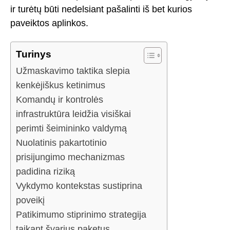
ir turėtų būti nedelsiant pašalinti iš bet kurios
paveiktos aplinkos.
Turinys
Užmaskavimo taktika slepia
kenkėjiškus ketinimus
Komandų ir kontrolės
infrastruktūra leidžia visiškai
perimti šeimininko valdymą
Nuolatinis pakartotinio
prisijungimo mechanizmas
padidina riziką
Vykdymo kontekstas sustiprina
poveikį
Patikimumo stiprinimo strategija
taikant švarius paketus