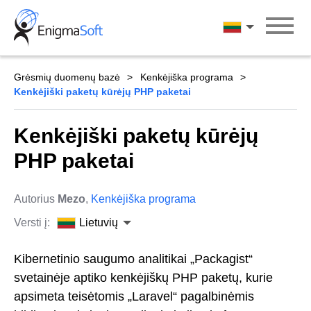
Skip
to
Lietuvių
content
Grėsmių duomenų bazė
Kenkėjiška programa
Kenkėjiški paketų kūrėjų PHP paketai
Kenkėjiški paketų kūrėjų
PHP paketai
Autorius
Mezo
,
Kenkėjiška programa
Versti į:
Lietuvių
Kibernetinio saugumo analitikai „Packagist“
svetainėje aptiko kenkėjiškų PHP paketų, kurie
apsimeta teisėtomis „Laravel“ pagalbinėmis