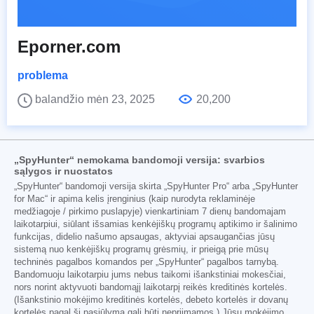
Eporner.com
problema
balandžio mėn 23, 2025
20,200
„SpyHunter“ nemokama bandomoji versija: svarbios
sąlygos ir nuostatos
„SpyHunter“ bandomoji versija skirta „SpyHunter Pro“ arba „SpyHunter
for Mac“ ir apima kelis įrenginius (kaip nurodyta reklaminėje
medžiagoje / pirkimo puslapyje) vienkartiniam 7 dienų bandomajam
laikotarpiui, siūlant išsamias kenkėjiškų programų aptikimo ir šalinimo
funkcijas, didelio našumo apsaugas, aktyviai apsaugančias jūsų
sistemą nuo kenkėjiškų programų grėsmių, ir prieigą prie mūsų
techninės pagalbos komandos per „SpyHunter“ pagalbos tarnybą.
Bandomuoju laikotarpiu jums nebus taikomi išankstiniai mokesčiai,
nors norint aktyvuoti bandomąjį laikotarpį reikės kreditinės kortelės.
(Išankstinio mokėjimo kreditinės kortelės, debeto kortelės ir dovanų
kortelės pagal šį pasiūlymą gali būti nepriimamos.) Jūsų mokėjimo