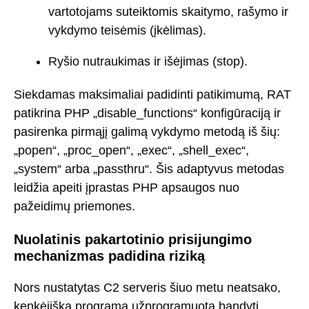
vartotojams suteiktomis skaitymo, rašymo ir
vykdymo teisėmis (įkėlimas).
Ryšio nutraukimas ir išėjimas (stop).
Siekdamas maksimaliai padidinti patikimumą, RAT
patikrina PHP „disable_functions“ konfigūraciją ir
pasirenka pirmąjį galimą vykdymo metodą iš šių:
„popen“, „proc_open“, „exec“, „shell_exec“,
„system“ arba „passthru“. Šis adaptyvus metodas
leidžia apeiti įprastas PHP apsaugos nuo
pažeidimų priemones.
Nuolatinis pakartotinio prisijungimo
mechanizmas padidina riziką
Nors nustatytas C2 serveris šiuo metu neatsako,
kenkėjiška programa užprogramuota bandyti