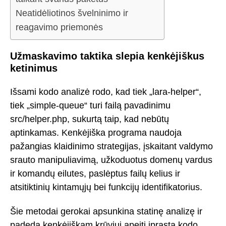
Neatidėliotinos švelninimo ir
reagavimo priemonės
Užmaskavimo taktika slepia kenkėjiškus
ketinimus
Išsami kodo analizė rodo, kad tiek „lara-helper“,
tiek „simple-queue“ turi failą pavadinimu
src/helper.php, sukurtą taip, kad nebūtų
aptinkamas. Kenkėjiška programa naudoja
pažangias klaidinimo strategijas, įskaitant valdymo
srauto manipuliavimą, užkoduotus domenų vardus
ir komandų eilutes, paslėptus failų kelius ir
atsitiktinių kintamųjų bei funkcijų identifikatorius.
Šie metodai gerokai apsunkina statinę analizę ir
padeda kenkėjiškam krūviui apeiti įprastą kodo