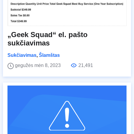
„Geek Squad“ el. pašto
sukčiavimas
Sukčiavimas
,
Šlamštas
gegužės mėn 8, 2023
21,491