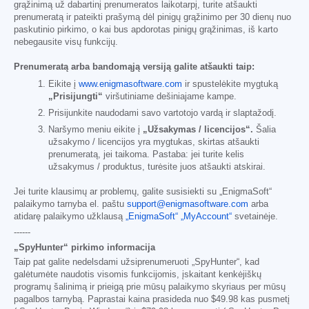
grąžinimą už dabartinį prenumeratos laikotarpį, turite atšaukti
prenumeratą ir pateikti prašymą dėl pinigų grąžinimo per 30 dienų nuo
paskutinio pirkimo, o kai bus apdorotas pinigų grąžinimas, iš karto
nebegausite visų funkcijų.
Prenumeratą arba bandomąją versiją galite atšaukti taip:
Eikite į
www.enigmasoftware.com
ir spustelėkite mygtuką
„Prisijungti“
viršutiniame dešiniajame kampe.
Prisijunkite naudodami savo vartotojo vardą ir slaptažodį.
Naršymo meniu eikite į
„Užsakymas / licencijos“.
Šalia
užsakymo / licencijos yra mygtukas, skirtas atšaukti
prenumeratą, jei taikoma. Pastaba: jei turite kelis
užsakymus / produktus, turėsite juos atšaukti atskirai.
Jei turite klausimų ar problemų, galite susisiekti su „EnigmaSoft“
palaikymo tarnyba el. paštu
support@enigmasoftware.com
arba
atidarę palaikymo užklausą
„EnigmaSoft“ „MyAccount“
svetainėje.
------
„SpyHunter“ pirkimo informacija
Taip pat galite nedelsdami užsiprenumeruoti „SpyHunter“, kad
galėtumėte naudotis visomis funkcijomis, įskaitant kenkėjiškų
programų šalinimą ir prieigą prie mūsų palaikymo skyriaus per mūsų
pagalbos tarnybą. Paprastai kaina prasideda nuo
$49.98
kas pusmetį