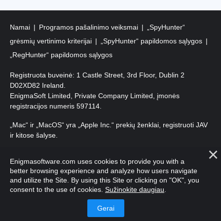
Namai
Programos pašalinimo veiksmai
„SpyHunter“
grėsmių vertinimo kriterijai
„SpyHunter“ papildomos sąlygos
„RegHunter“ papildomos sąlygos
Registruota buveinė: 1 Castle Street, 3rd Floor, Dublin 2
D02XD82 Ireland.
EnigmaSoft Limited, Private Company Limited, įmonės
registracijos numeris 597114.
„Mac“ ir „MacOS“ yra „Apple Inc.“ prekių ženklai, registruoti JAV
ir kitose šalyse.
Autorių teisės 2016-
2026
. EnigmaSoft Ltd. Visos teisės
Enigmasoftware.com uses cookies to provide you with a
saugomos.
better browsing experience and analyze how users navigate
and utilize the Site. By using this Site or clicking on "OK", you
consent to the use of cookies.
Sužinokite daugiau
.