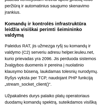
peržiūrą ir automatinius saugumo skenavimo
įrankius.
Komandų ir kontrolės infrastruktūra
leidžia visiškai perimti šeimininko
valdymą
Paleidus RAT, jis užmezga ryšį su komandų ir
valdymo (C2) serveriu adresu helper.leuleu.net,
kurio prievadas yra 2096. Jis perduoda sistemos
žvalgybos duomenis ir pereina į nuolatinio
klausymo būseną, laukdamas tolesnių nurodymų.
Ryšys vyksta per TCP, naudojant PHP funkciją
„stream_socket_client()“.
Užpakalinės durys palaiko platų operatoriaus
duodamų komandų spektrą, suteikdamos visišką