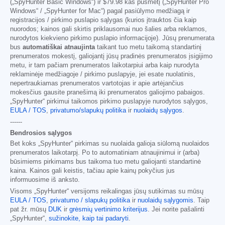
(„SpyHunter Basic Windows“) ir
$79.98
kas pusmetį („SpyHunter Pro
Windows“ / „SpyHunter for Mac“) pagal pasiūlymo medžiagą ir
registracijos / pirkimo puslapio sąlygas (kurios įtrauktos čia kaip
nuorodos; kainos gali skirtis priklausomai nuo šalies arba reklamos,
nurodytos kiekvieno pirkimo puslapio informacijoje). Jūsų prenumerata
bus
automatiškai atnaujinta
taikant tuo metu taikomą standartinį
prenumeratos mokestį, galiojantį jūsų pradinės prenumeratos įsigijimo
metu, ir tam pačiam prenumeratos laikotarpiui arba kaip nurodyta
reklaminėje medžiagoje / pirkimo puslapyje, jei esate nuolatinis,
nepertraukiamas prenumeratos vartotojas ir apie artėjančius
mokesčius gausite pranešimą iki prenumeratos galiojimo pabaigos.
„SpyHunter“ pirkimui taikomos pirkimo puslapyje nurodytos sąlygos,
EULA / TOS
,
privatumo/slapukų politika
ir
nuolaidų sąlygos
.
------
Bendrosios sąlygos
Bet koks „SpyHunter“ pirkimas su nuolaida galioja siūlomą nuolaidos
prenumeratos laikotarpį. Po to automatiniam atnaujinimui ir (arba)
būsimiems pirkimams bus taikoma tuo metu galiojanti standartinė
kaina. Kainos gali keistis, tačiau apie kainų pokyčius jus
informuosime iš anksto.
Visoms „SpyHunter“ versijoms reikalingas jūsų sutikimas su mūsų
EULA / TOS
,
privatumo / slapukų politika
ir
nuolaidų sąlygomis
. Taip
pat žr. mūsų
DUK
ir
grėsmių vertinimo kriterijus
. Jei norite pašalinti
„SpyHunter“,
sužinokite, kaip tai padaryti
.