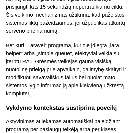
prisijungti kas 15 sekundžių nepertraukiamu ciklu.
Šis veikimo mechanizmas užtikrina, kad pažeistos
sistemos liktų pažeidžiamos, jei užpuolikas atkurtų
serverio prieinamumą.
Bet kuri „Laravel“ programa, kurioje įdiegta „lara-
helper“ arba „simple-queue“, efektyviai veikia su
įterptu RAT. Grėsmės veikėjas gauna visišką
nuotolinę prieigą prie apvalkalo, galimybę skaityti ir
modifikuoti savavališkus failus bei nuolat mato
sistemos lygio informaciją apie kiekvieną užkrėstą
kompiuterį.
Vykdymo kontekstas sustiprina poveikį
Aktyvinimas atliekamas automatiškai paleidžiant
programą per paslaugų teikėją arba per klasės