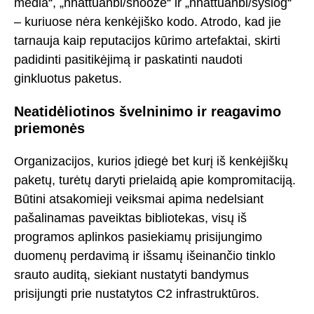
media“, „nhattuanbl/snooze“ ir „nhattuanbl/syslog“
– kuriuose nėra kenkėjiško kodo. Atrodo, kad jie
tarnauja kaip reputacijos kūrimo artefaktai, skirti
padidinti pasitikėjimą ir paskatinti naudoti
ginkluotus paketus.
Neatidėliotinos švelninimo ir reagavimo
priemonės
Organizacijos, kurios įdiegė bet kurį iš kenkėjiškų
paketų, turėtų daryti prielaidą apie kompromitaciją.
Būtini atsakomieji veiksmai apima nedelsiant
pašalinamas paveiktas bibliotekas, visų iš
programos aplinkos pasiekiamų prisijungimo
duomenų perdavimą ir išsamų išeinančio tinklo
srauto auditą, siekiant nustatyti bandymus
prisijungti prie nustatytos C2 infrastruktūros.