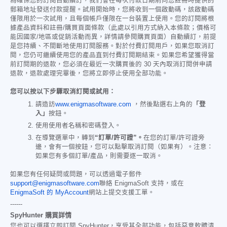
為確保您的訂閱自動續訂，我們會在每次付款日期前向您註冊時提供的
郵箱地址發送付款提醒。試用開始時，您將收到一個啟動碼，該啟動碼
僅限用於一次試用，且每個帳戶僅限在一台裝置上使用。您的訂閱將根
據產品資料和註冊/購買頁面條款（此處以引用方式納入本條款；價格可
能因國家/地區或促銷活動而異，詳情請參閱購買頁面）自動續訂，前提
是您持續、不間斷地使用訂閱服務。對於付費訂閱用戶，如果您取消訂
閱，您仍可繼續使用您的產品直到付費訂閱期結束。如果您希望獲得當
前訂閱期的退款，您必須在最近一次購買後的 30 天內取消訂閱併申請
退款，退款處理完畢後，您將立即停止使用全部功能。
您可以按以下步驟取消訂閱或試用：
請造訪
www.enigmasoftware.com
，然後點選右上角的
「登
入」
按鈕。
使用使用者名稱和密碼登入。
在導覽選單中，轉到
“訂單/許可證”。
在您的訂單/許可證旁
邊，會有一個按鈕，您可以點擊取消訂閱（如果有）。注意：
如果您有多個訂單/產品，則需要逐一取消。
如果您有任何疑問或問題，可以透過電子郵件
support@enigmasoftware.com
聯絡 EnigmaSoft 支持，或在
EnigmaSoft 的 MyAccount
網站上提交支援工單。
------
SpyHunter 購買詳情
您也可以選擇立即訂閱 SpyHunter，享受其全部功能，包括惡意軟體清