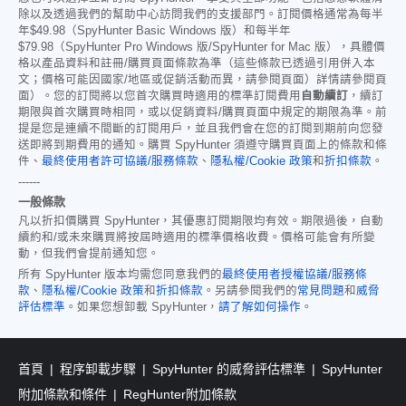
除以及透過我們的幫助中心訪問我們的支援部門。訂閱價格通常為每半
年
$49.98
（SpyHunter Basic Windows 版）和每半年
$79.98
（SpyHunter Pro Windows 版/SpyHunter for Mac 版），具體價
格以產品資料和註冊/購買頁面條款為準（這些條款已透過引用併入本
文；價格可能因國家/地區或促銷活動而異，請參閱頁面）詳情請參閱頁
面）。您的訂閱將以您首次購買時適用的標準訂閱費用
自動續訂
，續訂
期限與首次購買時相同，或以促銷資料/購買頁面中規定的期限為準。前
提是您是連續不間斷的訂閱用戶，並且我們會在您的訂閱到期前向您發
送即將到期費用的通知。購買 SpyHunter 須遵守購買頁面上的條款和條
件、
最終使用者許可協議/服務條款
、
隱私權/Cookie 政策
和
折扣條款
。
------
一般條款
凡以折扣價購買 SpyHunter，其優惠訂閱期限均有效。期限過後，自動
續約和/或未來購買將按屆時適用的標準價格收費。價格可能會有所變
動，但我們會提前通知您。
所有 SpyHunter 版本均需您同意我們的
最終使用者授權協議/服務條
款
、
隱私權/Cookie 政策
和
折扣條款
。另請參閱我們的
常見問題
和
威脅
評估標準
。如果您想卸載 SpyHunter，
請了解如何操作
。
首頁
程序卸載步驟
SpyHunter 的威脅評估標準
SpyHunter
附加條款和條件
RegHunter附加條款