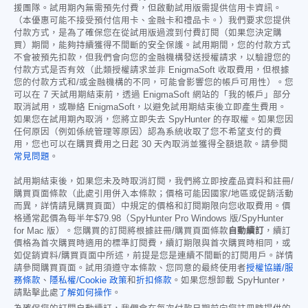
援團隊。試用期內無需預先付費，但啟動試用版需提供信用卡資訊。
（本優惠可能不接受預付信用卡、金融卡和禮品卡。）我們要求您提供
付款方式，是為了確保您在從試用版過渡到付費訂閱（如果您決定購
買）期間，能夠持續獲得不間斷的安全保護。試用期間，您的付款方式
不會被預先扣款，但我們會向您的金融機構發送授權請求，以驗證您的
付款方式是否有效（此類授權請求並非 EnigmaSoft 收取費用，但根據
您的付款方式和/或金融機構的不同，可能會影響您的帳戶可用性）。您
可以在 7 天試用期結束前，透過 EnigmaSoft 網站的「我的帳戶」部分
取消試用，或聯絡 EnigmaSoft，以避免試用期結束後立即產生費用。
如果您在試用期內取消，您將立即失去 SpyHunter 的存取權。如果您因
任何原因（例如係統管理等原因）認為系統收取了您不希望支付的費
用，您也可以在購買費用之日起 30 天內取消並獲得全額退款。請參閱
常見問題
。
試用期結束後，如果您未及時取消訂閱，我們將立即按產品資料和註冊/
購買頁面條款（此處引用併入本條款；價格可能因國家/地區或促銷活動
而異，詳情請見購買頁面）中規定的價格和訂閱期限向您收取費用。價
格通常起價為每半年
$79.98
（SpyHunter Pro Windows 版/SpyHunter
for Mac 版）。您購買的訂閱將根據註冊/購買頁面條款
自動續訂
，續訂
價格為首次購買時適用的標準訂閱費，續訂期限與首次購買時相同，或
如促銷資料/購買頁面中所述，前提是您是連續不間斷的訂閱用戶。詳情
請參閱購買頁面。試用須遵守本條款、您同意的最終使用者
授權協議/服
務條款
、
隱私權/Cookie 政策
和
折扣條款
。如果您想卸載 SpyHunter，
請點擊此處
了解如何操作
。