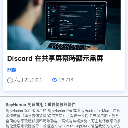
Discord 在共享屏幕時顯示黑屏
問題
六月 22, 2021
28,718
SpyHunter 免費試用：重要條款與條件
SpyHunter 試用版適用於 SpyHunter Pro 或 SpyHunter for Mac，包含
多個裝置（詳見宣傳資料/購買頁面），提供一次性 7 天試用期，包含
全面的惡意軟體偵測和清除功能、高效能防護措施，可主動保護您的系
統免受惡意軟體威脅，並透過 SpyHunter HelpDesk 聯絡我們的技術支