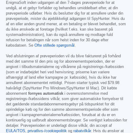
EnigmaSoft inden udgangen af den 7-dages prøveperiode for at
undgå, at et gebyr forfalder og behandles umiddelbart efter, at din
prøveperiode udløber. Hvis du beslutter dig for at annullere under din
prøveperiode, mister du øjeblikkeligt adgangen til SpyHunter. Hvis du
af en eller anden grund mener, at en betaling er blevet behandlet, som
du ikke ønskede at foretage (hvilket f.eks. kan ske baseret på
systemadministration), kan du også annullere og modtage fuld
refusion for betalingen når som helst inden for 30 dage efter
købsdatoen. Se
Ofte stillede spørgsmål
.
Ved afslutningen af prøveperioden vil du blive faktureret på forhånd
med det samme til den pris og for abonnementsperioden, der er
angivet i tilbudsmaterialerne og vilkårene på registrerings-/købssiden
(som er indarbejdet heri ved henvisning; priserne kan variere
afhængigt af land eller kampagne pr. købsside), hvis du ikke har
annulleret abonnementet rettidigt. Prisen starter typisk ved
$79.98
halvårligt (SpyHunter Pro Windows/SpyHunter til Mac). Dit købte
abonnement
fornyes automatisk
i overensstemmelse med
registrerings-/købssidens vilkår, som giver automatiske fornyelser til
det gældende standardabonnementsgebyr på tidspunktet for dit
oprindelige køb og for den samme abonnementsperiode eller som
angivet i kampagnematerialerne/købssiden, forudsat at du er en
kontinuerlig og uafbrudt abonnementsbruger. Se venligst købssiden for
detaljer. Prøveperioden er underlagt disse vilkår, din accept af
EULA/TOS
,
privatlivs-/cookiepolitik
og
rabatvilkår
. Hvis du ønsker at