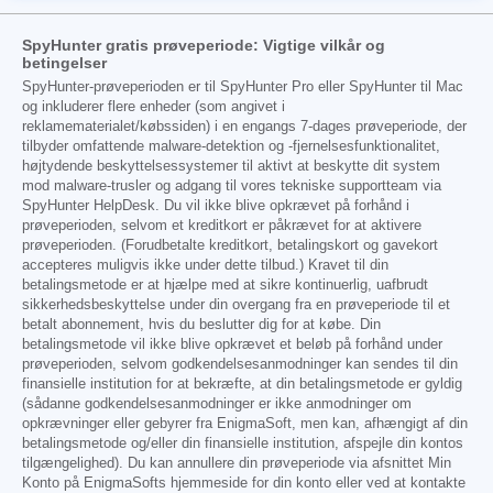
SpyHunter gratis prøveperiode: Vigtige vilkår og
betingelser
SpyHunter-prøveperioden er til SpyHunter Pro eller SpyHunter til Mac
og inkluderer flere enheder (som angivet i
reklamematerialet/købssiden) i en engangs 7-dages prøveperiode, der
tilbyder omfattende malware-detektion og -fjernelsesfunktionalitet,
højtydende beskyttelsessystemer til aktivt at beskytte dit system
mod malware-trusler og adgang til vores tekniske supportteam via
SpyHunter HelpDesk. Du vil ikke blive opkrævet på forhånd i
prøveperioden, selvom et kreditkort er påkrævet for at aktivere
prøveperioden. (Forudbetalte kreditkort, betalingskort og gavekort
accepteres muligvis ikke under dette tilbud.) Kravet til din
betalingsmetode er at hjælpe med at sikre kontinuerlig, uafbrudt
sikkerhedsbeskyttelse under din overgang fra en prøveperiode til et
betalt abonnement, hvis du beslutter dig for at købe. Din
betalingsmetode vil ikke blive opkrævet et beløb på forhånd under
prøveperioden, selvom godkendelsesanmodninger kan sendes til din
finansielle institution for at bekræfte, at din betalingsmetode er gyldig
(sådanne godkendelsesanmodninger er ikke anmodninger om
opkrævninger eller gebyrer fra EnigmaSoft, men kan, afhængigt af din
betalingsmetode og/eller din finansielle institution, afspejle din kontos
tilgængelighed). Du kan annullere din prøveperiode via afsnittet Min
Konto på EnigmaSofts hjemmeside for din konto eller ved at kontakte