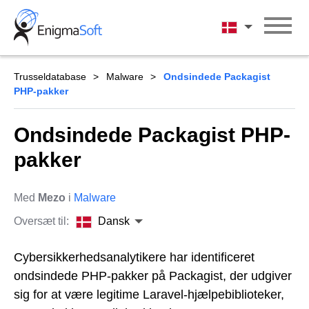
Skip
to
Dansk
content
Trusseldatabase
Malware
Ondsindede Packagist
PHP-pakker
Ondsindede Packagist PHP-
pakker
Med
Mezo
i
Malware
Oversæt til:
Dansk
Cybersikkerhedsanalytikere har identificeret
ondsindede PHP-pakker på Packagist, der udgiver
sig for at være legitime Laravel-hjælpebiblioteker,