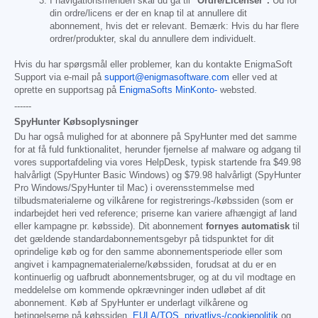
I navigationsmenuen skal du gå til
"Ordre/Licenser".
Ud for
din ordre/licens er der en knap til at annullere dit
abonnement, hvis det er relevant. Bemærk: Hvis du har flere
ordrer/produkter, skal du annullere dem individuelt.
Hvis du har spørgsmål eller problemer, kan du kontakte EnigmaSoft
Support via e-mail på
support@enigmasoftware.com
eller ved at
oprette en supportsag på
EnigmaSofts MinKonto-
websted.
------
SpyHunter Købsoplysninger
Du har også mulighed for at abonnere på SpyHunter med det samme
for at få fuld funktionalitet, herunder fjernelse af malware og adgang til
vores supportafdeling via vores HelpDesk, typisk startende fra
$49.98
halvårligt (SpyHunter Basic Windows) og
$79.98
halvårligt (SpyHunter
Pro Windows/SpyHunter til Mac) i overensstemmelse med
tilbudsmaterialerne og vilkårene for registrerings-/købssiden (som er
indarbejdet heri ved reference; priserne kan variere afhængigt af land
eller kampagne pr. købsside). Dit abonnement
fornyes automatisk
til
det gældende standardabonnementsgebyr på tidspunktet for dit
oprindelige køb og for den samme abonnementsperiode eller som
angivet i kampagnematerialerne/købssiden, forudsat at du er en
kontinuerlig og uafbrudt abonnementsbruger, og at du vil modtage en
meddelelse om kommende opkrævninger inden udløbet af dit
abonnement. Køb af SpyHunter er underlagt vilkårene og
betingelserne på købssiden,
EULA/TOS
,
privatlivs-/cookiepolitik
og