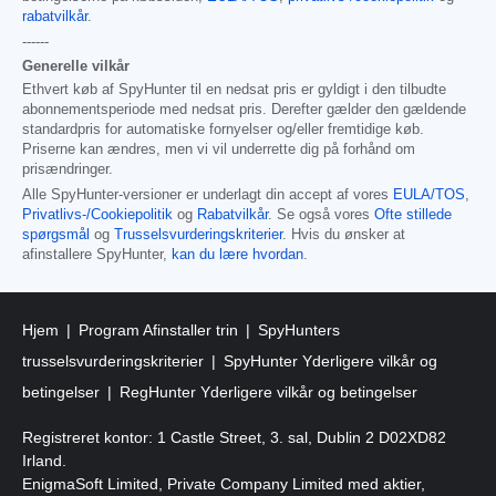
rabatvilkår
.
------
Generelle vilkår
Ethvert køb af SpyHunter til en nedsat pris er gyldigt i den tilbudte
abonnementsperiode med nedsat pris. Derefter gælder den gældende
standardpris for automatiske fornyelser og/eller fremtidige køb.
Priserne kan ændres, men vi vil underrette dig på forhånd om
prisændringer.
Alle SpyHunter-versioner er underlagt din accept af vores
EULA/TOS
,
Privatlivs-/Cookiepolitik
og
Rabatvilkår
. Se også vores
Ofte stillede
spørgsmål
og
Trusselsvurderingskriterier
. Hvis du ønsker at
afinstallere SpyHunter,
kan du lære hvordan
.
Hjem
Program Afinstaller trin
SpyHunters
trusselsvurderingskriterier
SpyHunter Yderligere vilkår og
betingelser
RegHunter Yderligere vilkår og betingelser
Registreret kontor: 1 Castle Street, 3. sal, Dublin 2 D02XD82
Irland.
EnigmaSoft Limited, Private Company Limited med aktier,