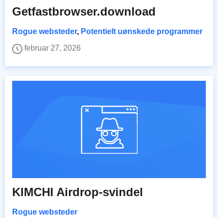
Getfastbrowser.download
Rogue websteder
,
Potentielt uønskede programmer
februar 27, 2026
KIMCHI Airdrop-svindel
Rogue websteder