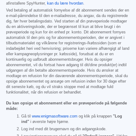
afinstallere SpyHunter,
kan du lære hvordan
.
Ved betaling af automatisk fornyelse af dit abonnement sendes der en
e-mail-påmindelse til den e-mailadresse, du angav, da du registrerede
dig, før hver betalingsdato. Ved starten af din prøveperiode modtager
du en aktiveringskode, der er begrænset til kun at blive brugt i én
prøveperiode og kun for én enhed pr. konto. Dit abonnement fornyes
automatisk til den pris og for abonnementsperioden, der er angivet i
tilbudsmaterialet og vilkårene for registrerings-/købssiden (som er
indarbejdet heri ved henvisning; priserne kan variere afhængigt af land
eller kampagneoplysninger pr. købsside), forudsat at du er en
kontinuerlig og uafbrudt abonnementsbruger. Hvis du opsiger
abonnementet, vil du fortsat have adgang til dit/dine produkt(er) indtil
udgangen af din betalte abonnementsperiode. Hvis du ønsker at
modtage en refusion for din daværende abonnementsperiode, skal du
opsige abonnementet og ansøge om refusion inden for 30 dage efter
dit seneste køb, og du vil straks stoppe med at modtage fuld
funktionalitet, når din refusion er behandlet.
Du kan opsige et abonnement eller en prøveperiode på følgende
måde:
Gå til
www.enigmasoftware.com
og klik på knappen
"Log
ind"
i øverste højre hjørne.
Log ind med dit brugernavn og din adgangskode.