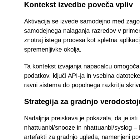
Kontekst izvedbe poveča vpliv
Aktivacija se izvede samodejno med zagono
samodejnega nalaganja razredov v primeru
znotraj istega procesa kot spletna aplika
spremenljivke okolja.
Ta kontekst izvajanja napadalcu omogoča d
podatkov, ključi API-ja in vsebina datote
ravni sistema do popolnega razkritja skrivn
Strategija za gradnjo verodostojn
Nadaljnja preiskava je pokazala, da je ist
nhattuanbl/snooze in nhattuanbl/syslog – 
artefakti za gradnjo ugleda, namenjeni p