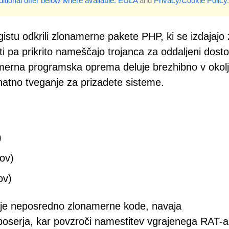
itional offer below where available.
EULA
and
Privacy/Cookie Policy
.
gistu odkrili zlonamerne pakete PHP, ki se izdajajo
i pa prikrito nameščajo trojanca za oddaljeni dost
amerna programska oprema deluje brezhibno v okolj
atno tveganje za prizadete sisteme.
)
ov)
ov)
uje neposredno zlonamerne kode, navaja
poserja, kar povzroči namestitev vgrajenega RAT-a