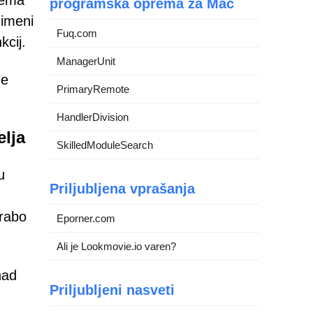
rema
programska oprema za Mac
 imeni
Fuq.com
kcij.
ManagerUnit
de
PrimaryRemote
HandlerDivision
elja
SkilledModuleSearch
u
Priljubljena vprašanja
orabo
Eporner.com
Ali je Lookmovie.io varen?
nad
Priljubljeni nasveti