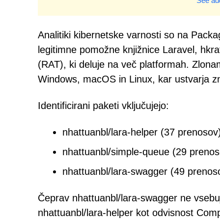
See add
Analitiki kibernetske varnosti so na Packa
legitimne pomožne knjižnice Laravel, hkrat
(RAT), ki deluje na več platformah. Zlon
Windows, macOS in Linux, kar ustvarja zn
Identificirani paketi vključujejo:
nhattuanbl/lara-helper (37 prenosov
nhattuanbl/simple-queue (29 prenos
nhattuanbl/lara-swagger (49 prenos
Čeprav nhattuanbl/lara-swagger ne vseb
nhattuanbl/lara-helper kot odvisnost Com