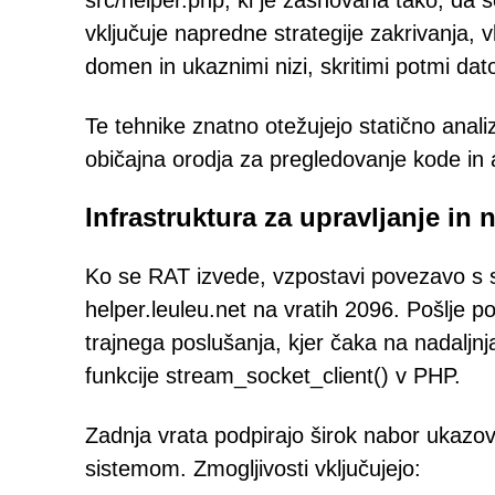
src/helper.php, ki je zasnovana tako, d
vključuje napredne strategije zakrivanja, 
domen in ukaznimi nizi, skritimi potmi datot
Te tehnike znatno otežujejo statično anal
običajna orodja za pregledovanje kode in 
Infrastruktura za upravljanje i
Ko se RAT izvede, vzpostavi povezavo s s
helper.leuleu.net na vratih 2096. Pošlje p
trajnega poslušanja, kjer čaka na nadaljn
funkcije stream_socket_client() v PHP.
Zadnja vrata podpirajo širok nabor ukazov
sistemom. Zmogljivosti vključujejo: