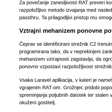
Za povečanje zanesljivosti RAT preveri ko
razpoložljivo metodo izvajanja med nasled
passthru. Ta prilagodljivi pristop mu omo
Vztrajni mehanizem ponovne po
Čeprav se identificirani strežnik C2 tre
programirana tako, da v neprekinjeni zan
mehanizem vztrajnosti zagotavlja, da ogro
ponovno vzpostavi razpoložljivost strežnik
Vsaka Laravel aplikacija, v kateri je name
vgrajenim RAT-om. Grožnjec pridobi popol
spreminjanja poljubnih datotek ter stalen
okuženi gostitelj.