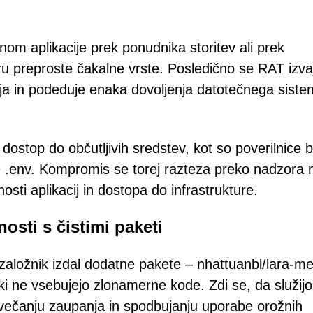
m aplikacije prek ponudnika storitev ali prek
 preproste čakalne vrste. Posledično se RAT izva
cija in podeduje enaka dovoljenja datotečnega siste
ostop do občutljivih sredstev, kot so poverilnice 
ke .env. Kompromis se torej razteza preko nadzora 
osti aplikacij in dostopa do infrastrukture.
osti s čistimi paketi
i založnik izdal dodatne pakete – nhattuanbl/lara-me
ki ne vsebujejo zlonamerne kode. Zdi se, da služijo
ovečanju zaupanja in spodbujanju uporabe orožnih