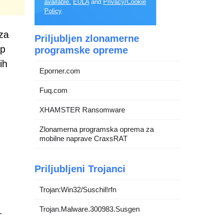
available.
EULA
and
Privacy/Cookie
Policy
.
 za
Priljubljen zlonamerne
op
programske opreme
ih
Eporner.com
Fuq.com
XHAMSTER Ransomware
Zlonamerna programska oprema za
mobilne naprave CraxsRAT
Priljubljeni Trojanci
Trojan:Win32/Suschil!rfn
Trojan.Malware.300983.Susgen
.