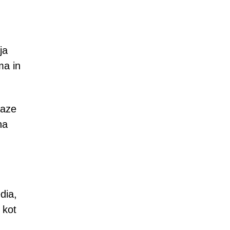
ja
ma in
baze
na
dia,
 kot