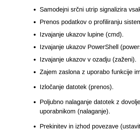
Samodejni srčni utrip signalizira vs
Prenos podatkov o profiliranju siste
Izvajanje ukazov lupine (cmd).
Izvajanje ukazov PowerShell (powers
Izvajanje ukazov v ozadju (zaženi).
Zajem zaslona z uporabo funkcije i
Izločanje datotek (prenos).
Poljubno nalaganje datotek z dovoljen
uporabnikom (nalaganje).
Prekinitev in izhod povezave (ustavi