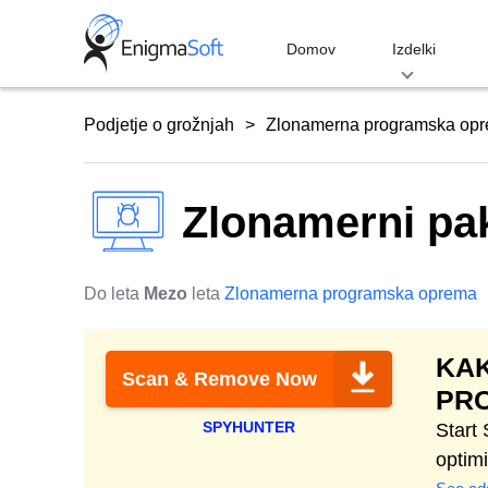
Skip
to
Domov
Izdelki
content
Podjetje o grožnjah
Zlonamerna programska op
Zlonamerni pa
Do leta
Mezo
leta
Zlonamerna programska oprema
KAK
Scan & Remove Now
PR
SPYHUNTER
Start
optim