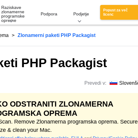
Raziskave
Popust za več
zlonamerne
Podpora
Podjetje
licenc
programske
opreme
rema
Zlonamerni paketi PHP Packagist
keti PHP Packagist
Prevedi v:
Slovenš
O ODSTRANITI ZLONAMERNA
OGRAMSKA OPREMA
 Scan. Remove Zlonamerna programska oprema. Secure
ize & clean your Mac.