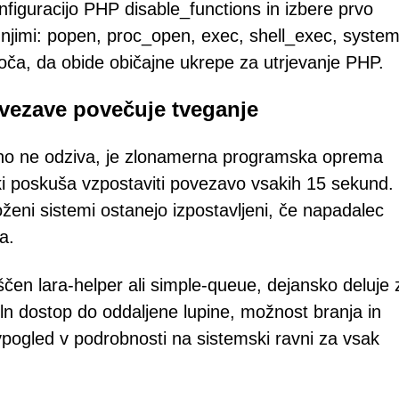
nfiguracijo PHP disable_functions in izbere prvo
njimi: popen, proc_open, exec, shell_exec, system 
goča, da obide običajne ukrepe za utrjevanje PHP.
vezave povečuje tveganje
nutno ne odziva, je zlonamerna programska oprema
ki poskuša vzpostaviti povezavo vsakih 15 sekund.
ženi sistemi ostanejo izpostavljeni, če napadalec
a.
ščen lara-helper ali simple-queue, dejansko deluje 
n dostop do oddaljene lupine, možnost branja in
 vpogled v podrobnosti na sistemski ravni za vsak