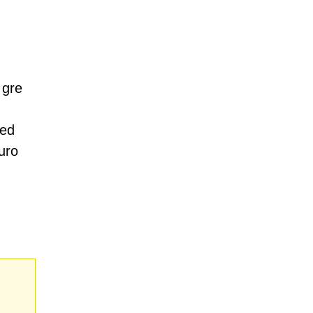
 gre
led
uro