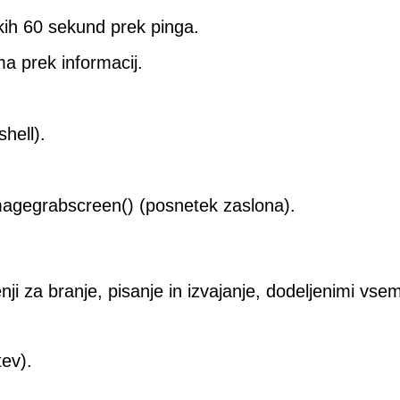
akih 60 sekund prek pinga.
ma prek informacij.
hell).
magegrabscreen() (posnetek zaslona).
ji za branje, pisanje in izvajanje, dodeljenimi vse
tev).