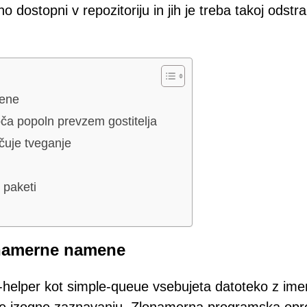
 dostopni v repozitoriju in jih je treba takoj odstran
mene
oča popoln prevzem gostitelja
uje tveganje
 paketi
lonamerne namene
a-helper kot simple-queue vsebujeta datoteko z im