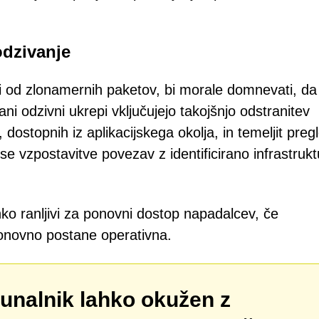
odzivanje
li od zlonamernih paketov, bi morale domnevati, da
 odzivni ukrepi vključujejo takojšnjo odstranitev
, dostopnih iz aplikacijskega okolja, in temeljit preg
vzpostavitve povezav z identificirano infrastrukt
ko ranljivi za ponovni dostop napadalcev, če
ponovno postane operativna.
čunalnik lahko okužen z