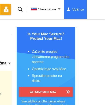
Iskanje
Slovenščina
Vpiši se
Is Your Mac Secure?
Protect Your Mac!
Zaženite pregled
zlonamerne programske
opreme
čina
Optimizirajte svoj Mac
Sprostite prostor na
disku
,
Get SpyHunter Now
See additional offer below where