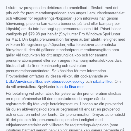
I slutet av provperioden debiteras du omedelbart i förskott med det
pris och för prenumerationsperioden som anges i erbjudandematerialet
och villkoren för registrerings-/köpsidan (som införlivas häri genom
hänvisning; priserna kan variera beroende på land eller kampanj per
köpsida) om du inte har sagt upp prenumerationen i tid. Priset börjar
vanligtvis på
$79.98
per halvår (SpyHunter Pro Windows/SpyHunter
för Mac). Din köpta prenumeration
förnyas automatiskt
i enlighet med
villkoren för registrerings-/köpsidan, vilka föreskriver automatiska
förnyelser till den då gällande standardprenumerationsavgiften som
gäller vid tidpunkten för ditt ursprungliga köp och för samma
prenumerationsperiod eller som anges i kampanjmaterialet/köpsidan,
förutsatt att du är en kontinuerlig och oavbruten
prenumerationsanvändare. Se köpsidan för mer information.
Provperioden omfattas av dessa villkor, ditt godkännande av
EULA/användarvillkor
,
sekretess-/cookiepolicy
och
rabattvillkor
. Om
du vill avinstallera SpyHunter
kan du läsa mer
.
För betalning vid automatisk förnyelse av din prenumeration skickas
en e-postpåminnelse till den e-postadress du angav när du
registrerade dig före varje betalningsdatum. I början av din provperiod
får du en aktiveringskod som är begränsad till endast en provperiod
och endast en enhet per konto. Din prenumeration förnyas automatiskt
till det pris och för prenumerationsperioden i enlighet med
erbjudandematerialet och villkoren för registrerings-/köpsidan (som
införlivas härmed genom hänvisning; priserna kan variera beroende på