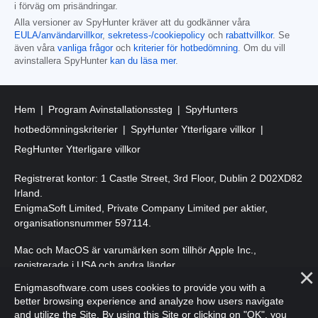
i förväg om prisändringar.
Alla versioner av SpyHunter kräver att du godkänner våra
EULA/användarvillkor
,
sekretess-/cookiepolicy
och
rabattvillkor
. Se
även våra
vanliga frågor
och
kriterier för hotbedömning
. Om du vill
avinstallera SpyHunter
kan du läsa mer
.
Hem
Program Avinstallationssteg
SpyHunters
hotbedömningskriterier
SpyHunter Ytterligare villkor
RegHunter Ytterligare villkor
Registrerat kontor: 1 Castle Street, 3rd Floor, Dublin 2 D02XD82
Irland.
EnigmaSoft Limited, Private Company Limited per aktier,
organisationsnummer 597114.
Mac och MacOS är varumärken som tillhör Apple Inc.,
registrerade i USA och andra länder.
Enigmasoftware.com uses cookies to provide you with a
Upphovsrätt 2016-
2026
. EnigmaSoft Ltd. Med ensamrätt.
better browsing experience and analyze how users navigate
and utilize the Site. By using this Site or clicking on "OK", you