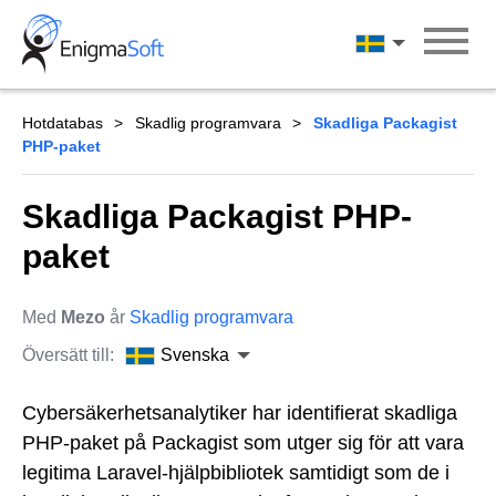
Skip
to
Svenska
content
Hotdatabas
Skadlig programvara
Skadliga Packagist
PHP-paket
Skadliga Packagist PHP-
paket
Med
Mezo
år
Skadlig programvara
Översätt till:
Svenska
Cybersäkerhetsanalytiker har identifierat skadliga
PHP-paket på Packagist som utger sig för att vara
legitima Laravel-hjälpbibliotek samtidigt som de i