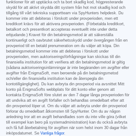
funktioner för att upptäcka och ta bort skadlig kod, högpresterande
skydd för att aktivt skydda ditt system från hot mot skadlig kod och
tillgång till vårt tekniska supportteam via SpyHunters helpdesk. Du
kommer inte att debiteras i förskott under provperioden, men ett
kreditkort krävs för att aktivera provperioden. (Förbetalda kreditkort,
betalkort och presentkort accepteras eventuellt inte under detta
erbjudande.) Kravet för din betalningsmetod är att säkerställa
kontinuerligt och oavbrutet säkerhetsskydd under övergången från en
provperiod till en betald prenumeration om du väljer att köpa. Din
betalningsmetod kommer inte att debiteras i förskott under
provperioden, men auktoriseringsförfrågningar kan skickas till din
finansiella institution för att verifiera att din betalningsmetod är giltig
(sådana auktoriseringsinlämningar är inte begäranden om avgifter eller
avgifter från EnigmaSoft, men beroende på din betalningsmetod
och/eller din finansiella institution kan de återspegla din
kontotillgänglighet). Du kan avbryta din provperiod via avsnittet Mitt
konto på EnigmaSofts webbplats för ditt konto eller genom att
kontakta EnigmaSoft före slutet av den 7 dagar långa provperioden för
att undvika att en avgift förfaller och behandlas omedelbart efter att
din provperiod löper ut. Om du väljer att avbryta under din provperiod
förlorar du omedelbart åtkomsten till SpyHunter. Om du av någon
anledning tror att en avgift behandlades som du inte ville göra (vilket
till exempel kan bero på systemadministration) kan du också avbryta
och få full återbetalning för avgiften när som helst inom 30 dagar från
inköpsdatumet. Se
Vanliga frågor
.