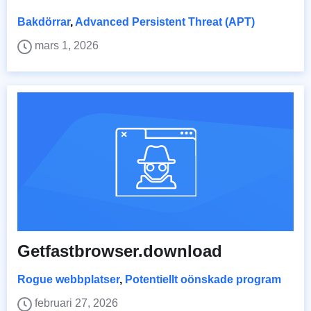
Bakdörrar
,
Advanced Persistent Threat (APT)
mars 1, 2026
Getfastbrowser.download
Rogue webbplatser
,
Potentiellt oönskade program
februari 27, 2026