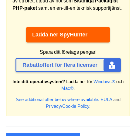
av ett brett utbud av hot som
Skadliga Packagist
PHP-paket
samt en en-till-en teknisk supporttjänst.
Ladda ner SpyHunter
Spara ditt företags pengar!
Rabattoffert för flera licenser
Inte ditt operativsystem?
Ladda ner för
Windows®
och
Mac®
.
See additional offer below where available.
EULA
and
Privacy/Cookie Policy
.