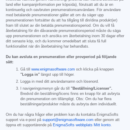
land eller kampanjinformation per köpsida), förutsatt att du är en
kontinuerlig och oavbruten prenumerationsanvändare. För användare
med betalande prenumerationer gäller att om du säger upp
prenumerationen fortsätter du att ha tillgång till din/dina produkt(er)
fram till slutet av din betalda prenumerationsperiod. Om du vill få
återbetalning för din dåvarande prenumerationsperiod måste du säga
upp prenumerationen och ansöka om återbetalning inom 30 dagar efter
ditt senaste köp, och du kommer omedelbart att sluta få full
funktionalitet när din återbetalning har behandlats.
Du kan avsluta en prenumeration eller provperiod på följande
sätt:
Gå till
www.enigmasoftware.com
och klicka på knappen
"Logga in"
längst upp till höger.
Logga in med ditt användarnamn och lösenord.
I navigeringsmenyn går du till
"Beställning/Licenser".
Bredvid din beställning/licens finns en knapp för att avbryta
din prenumeration om tillämpligt. Obs: Om du har flera
beställningar/produkter måste du avbryta dem individuellt.
Om du har några frågor eller problem kan du kontakta EnigmaSofts
support via e-post på
support@enigmasoftware.com
eller genom att
öppna ett supportärende på
EnigmaSofts webbplats Mitt konto
.