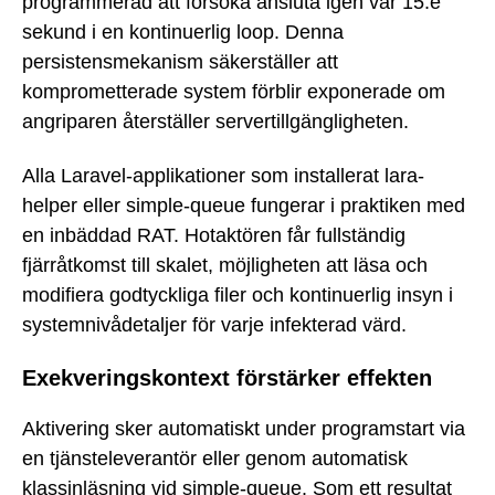
programmerad att försöka ansluta igen var 15:e
sekund i en kontinuerlig loop. Denna
persistensmekanism säkerställer att
komprometterade system förblir exponerade om
angriparen återställer servertillgängligheten.
Alla Laravel-applikationer som installerat lara-
helper eller simple-queue fungerar i praktiken med
en inbäddad RAT. Hotaktören får fullständig
fjärråtkomst till skalet, möjligheten att läsa och
modifiera godtyckliga filer och kontinuerlig insyn i
systemnivådetaljer för varje infekterad värd.
Exekveringskontext förstärker effekten
Aktivering sker automatiskt under programstart via
en tjänsteleverantör eller genom automatisk
klassinläsning vid simple-queue. Som ett resultat