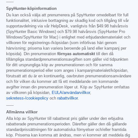
------
SpyHunter-köpinformation
Du kan också välja att prenumerera på SpyHunter omedelbart för full
funktionalitet, inklusive borttagning av skadlig kod och tillgång till vår
supportavdelning via vår HelpDesk, vanligtvis från
$49.98
halvårsvis
(SpyHunter Basic Windows) och
$79.98
halvårsvis (SpyHunter Pro
Windows/SpyHunter för Mac) i enlighet med erbjudandematerialet och
villkoren för registrerings-/köpsidan (som införlivas häri genom
hänvisning; priserna kan variera beroende på land eller kampanj per
köpsida). Din prenumeration
förnyas automatiskt
till den då
tillämpliga standardprenumerationsavgiften som gäller vid tidpunkten
för ditt ursprungliga köp av prenumerationen och för samma
prenumerationsperiod eller som anges i kampanjmaterialet/köpsidan,
förutsatt att du är en kontinuerlig, oavbruten prenumerationsanvändare
och för vilken du kommer att få ett meddelande om kommande
avgifter innan din prenumeration löper ut. Köp av SpyHunter omfattas
av villkoren på köpsidan,
EULA/användarvillkor
,
sekretess-/cookiepolicy
och
rabattvillkor
.
------
Allmänna villkor
Alla köp av SpyHunter till rabatterat pris gäller under den erbjudna
rabatterade prenumerationsperioden. Därefter gäller den då gällande
standardprissättningen för automatiska förnyelser och/eller framtida
köp. Priserna kan komma att ändras, men vi kommer att meddela dig