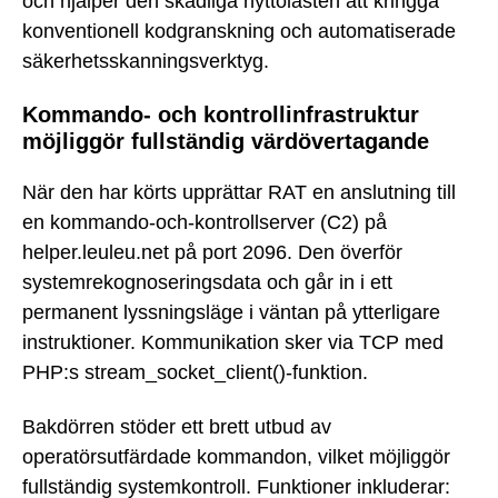
och hjälper den skadliga nyttolasten att kringgå
konventionell kodgranskning och automatiserade
säkerhetsskanningsverktyg.
Kommando- och kontrollinfrastruktur
möjliggör fullständig värdövertagande
När den har körts upprättar RAT en anslutning till
en kommando-och-kontrollserver (C2) på
helper.leuleu.net på port 2096. Den överför
systemrekognoseringsdata och går in i ett
permanent lyssningsläge i väntan på ytterligare
instruktioner. Kommunikation sker via TCP med
PHP:s stream_socket_client()-funktion.
Bakdörren stöder ett brett utbud av
operatörsutfärdade kommandon, vilket möjliggör
fullständig systemkontroll. Funktioner inkluderar: