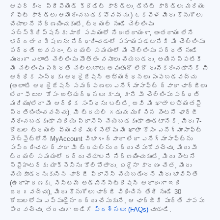
ఆఫర్ కింద ప్రీపెయిడ్ క్రెడిట్ కార్డ్‌లు, డెబిట్ కార్డ్‌లు మరియు
గిఫ్ట్ కార్డ్‌లు ఆమోదించబడకపోవచ్చు.) ఒకవేళ మీరు కొనుగోలు
చేయాలని నిర్ణయించుకుంటే, ట్రయల్ నుండి చెల్లింపు
సబ్‌స్క్రిప్షన్‌కు మారే సమయంలో నిరంతరాయంగా, అంతరాయం లేని
భద్రతా రక్షణను నిర్ధారించడంలో సహాయపడటానికి మీ చెల్లింపు
పద్ధతి అవసరం. ట్రయల్ సమయంలో మీ చెల్లింపు పద్ధతి నుండి
ముందుగా ఎలాంటి చెల్లింపు మొత్తం వసూలు చేయబడదు, అయినప్పటికీ
మీ చెల్లింపు పద్ధతి చెల్లుబాటు అవుతుందో లేదో ధృవీకరించడానికి మీ
ఆర్థిక సంస్థకు ఆథరైజేషన్ అభ్యర్థనలు పంపబడవచ్చు
(అలాంటి ఆథరైజేషన్ సమర్పణలు ఎనిగ్మాసాఫ్ట్ ద్వారా ఛార్జీలు
లేదా ఫీజుల కోసం అభ్యర్థనలు కావు, కానీ మీ చెల్లింపు పద్ధతి
మరియు/లేదా మీ ఆర్థిక సంస్థను బట్టి, అవి మీ ఖాతా లభ్యతపై
ప్రతిబింబించవచ్చు). మీ ట్రయల్ గడువు ముగిసిన వెంటనే ఛార్జీ
విధించబడకుండా మరియు ప్రాసెస్ చేయబడకుండా ఉండటానికి, మీరు 7-
రోజుల ట్రయల్ వ్యవధి ముగిసేలోపు మీ ఖాతా కోసం ఎనిగ్మాసాఫ్ట్
వెబ్‌సైట్‌లోని MyAccount విభాగం ద్వారా లేదా ఎనిగ్మాసాఫ్ట్‌ను
సంప్రదించడం ద్వారా మీ ట్రయల్‌ను రద్దు చేసుకోవచ్చు. మీరు మీ
ట్రయల్ సమయంలో రద్దు చేయాలని నిర్ణయించుకుంటే, మీరు వెంటనే
స్పైహంటర్‌కు యాక్సెస్‌ను కోల్పోతారు. ఏదైనా కారణం చేత, మీరు
చేయకూడదనుకున్న ఛార్జీ ప్రాసెస్ చేయబడిందని మీరు భావిస్తే
(ఉదాహరణకు, సిస్టమ్ అడ్మినిస్ట్రేషన్ ఆధారంగా ఇది
జరగవచ్చు), మీరు కొనుగోలు ఛార్జీ విధించిన తేదీ నుండి 30
రోజులలోపు ఎప్పుడైనా రద్దు చేసుకుని, ఆ ఛార్జీకి పూర్తి వాపసు
పొందవచ్చు. తరచుగా అడిగే
ప్రశ్నలు (FAQs)
చూడండి.