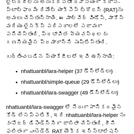
లైబ్రరీలను అనుకరిస్తూ రహస్యంగా క్రాస్-
ప్లాట్‌ఫారమ్ రిమోట్ యాక్సెస్ ట్రోజన్ (RAT)ను
అమలు చేస్తున్నాయి. ఈ మాల్వేర్ విండోస్, మాకోస్
మరియు లైనక్స్ పరిసరాలలో సజావుగా
పనిచేస్తుంది, ప్రభావిత వ్యవస్థలకు
గణనీయమైన ప్రమాదాన్ని సృష్టిస్తుంది.
గుర్తించబడిన ప్యాకేజీలలో ఇవి ఉన్నాయి:
nhattuanbl/lara-helper (37 డౌన్‌లోడ్‌లు)
nhattuanbl/simple-queue (29 డౌన్‌లోడ్‌లు)
nhattuanbl/lara-swagger (49 డౌన్‌లోడ్‌లు)
nhattuanbl/lara-swagger లో నేరుగా హానికరమైన
కోడ్ లేనప్పటికీ, ఇది nhattuanbl/lara-helper ను
కంపోజర్ డిపెండెన్సీగా జాబితా చేస్తుంది, దీని
ఫలితంగా ఎంబెడెడ్ RAT యొక్క ఇన్‌స్టాలేషన్