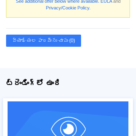
See additional offer below where available.
EULA
and
Privacy/Cookie Policy
.
వ్యాఖ్యల ఫారమ్‌ను చూపు (0)
ట్రెండింగ్‌లో ఉంది