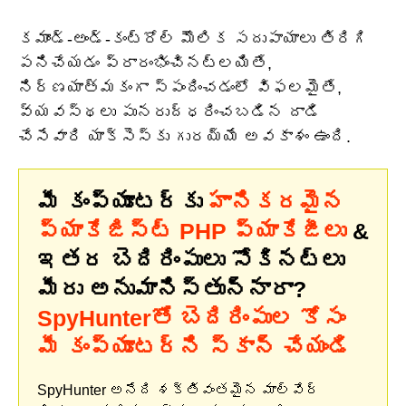
కమాండ్-అండ్-కంట్రోల్ మౌలిక సదుపాయాలు తిరిగి
పనిచేయడం ప్రారంభించినట్లయితే,
నిర్ణయాత్మకంగా స్పందించడంలో విఫలమైతే,
వ్యవస్థలు పునరుద్ధరించబడిన దాడి
చేసేవారి యాక్సెస్‌కు గురయ్యే అవకాశం ఉంది.
మీ కంప్యూటర్‌కు
హానికరమైన
ప్యాకేజిస్ట్ PHP ప్యాకేజీలు
&
ఇతర బెదిరింపులు సోకినట్లు
మీరు అనుమానిస్తున్నారా?
SpyHunterతో బెదిరింపుల కోసం
మీ కంప్యూటర్‌ని స్కాన్ చేయండి
SpyHunter అనేది శక్తివంతమైన మాల్వేర్