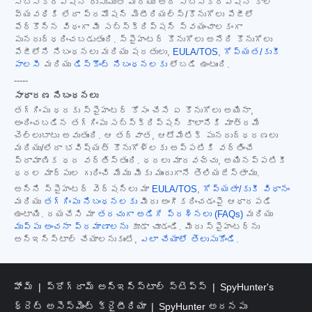
సబ్‌స్క్రిప్షన్ రుసుముతో మరియు అదే సబ్‌స్క్రిప్షన్ కాల
వ్యవధికి లేదా ప్రమోషన్ మెటీరియల్స్/కొనుగోలు పేజీలో
పేర్కొన్న విధంగా మీ సబ్‌స్క్రిప్షన్ స్వయంచాలకంగా
పునరుద్ధరించబడుతుంది. స్పైహంటర్ కొనుగోలు అనేది కొనుగోలు
పేజీలోని నిబంధనలు మరియు షరతులు,
EULA/TOS
,
గోప్యత/కుకీ
పాలసీ
మరియు
డిస్కౌంట్ నిబంధనలకు
లోబడి ఉంటుంది.
-----
సాధారణ నిబంధనలు
తగ్గింపు ధరకు స్పైహంటర్ కోసం చేసే ఏ కొనుగోలు అయినా,
అందించబడిన తగ్గింపు సబ్‌స్క్రిప్షన్ కాలానికి మాత్రమే
చెల్లుబాటు అవుతుంది. ఆ తర్వాత, ఆటోమేటిక్ పునరుద్ధరణలు
మరియు/లేదా భవిష్యత్ కొనుగోళ్లకు అప్పటికి వర్తించే
ప్రామాణిక ధర వర్తిస్తుంది. ధరలు మారవచ్చు, అయినప్పటికీ
ధరల మార్పుల గురించి మేము మీకు ముందుగానే తెలియజేస్తాము.
అన్ని స్పైహంటర్ వెర్షన్‌లు మా
EULA/TOS
,
గోప్యతా/కుకీ విధానం
మరియు
తగ్గింపు నిబంధనలకు
మీరు అంగీకరించడంపై ఆధారపడి
ఉంటాయి. దయచేసి మా
తరచుగా అడిగే ప్రశ్నలు (FAQs)
మరియు
ముప్పు అంచనా ప్రమాణాలను
కూడా చూడండి. మీరు స్పైహంటర్‌ను
అన్‌ఇన్‌స్టాల్ చేయాలనుకుంటే,
ఎలా చేయాలో తెలుసుకోండి
.
హోమ్
ప్రోగ్రామ్ అన్‌ఇన్‌స్టాల్ స్టెప్స్
SpyHunter's
థ్రెట్ అసెస్‌మెంట్ క్రైటీరియా
SpyHunter అదనపు