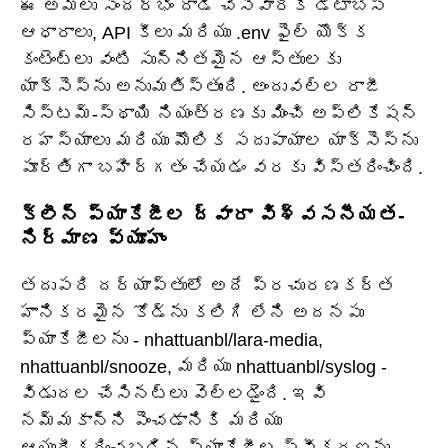
ఈ అమలు సందర్భం దాడి చేసేవారికి డేటాబేస్
ఆధారాలు, API కీలు మరియు .env ఫైల్ యొక్క
కంటెంట్‌లు వంటి సున్నితమైన ఆస్తులకు
యాక్సెస్‌ను అనుమతిస్తుంది. అందువల్ల రాజీ
సిస్టమ్-స్థాయి నియంత్రణకు మించి అప్లికేషన్
రహస్యాలు మరియు మౌలిక సదుపాయాల యాక్సెస్‌ను
పూర్తిగా బహిర్గతం చేయడం వరకు విస్తరించింది.
క్లీన్ ప్యాకేజీల ద్వారా విశ్వసనీయత-
నిర్మాణ వ్యూహం
తదుపరి దర్యాప్తులో అదే ప్రచురణకర్త
హానికరమైన కోడ్‌ను కలిగి లేని అదనపు
ప్యాకేజీలను - nhattuanbl/lara-media,
nhattuanbl/snooze, మరియు nhattuanbl/syslog -
విడుదల చేసినట్లు వెల్లడైంది. ఇవి
నమ్మకాన్ని పెంచడానికి మరియు
ఆయుధీకరించబడిన ప్యాకేజీల స్వీకరణను