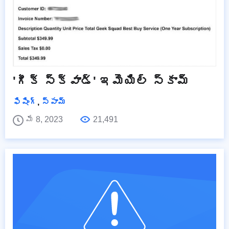
'గీక్ స్క్వాడ్' ఇమెయిల్ స్కామ్
ఫిషింగ్
,
స్పామ్
మే 8, 2023
21,491