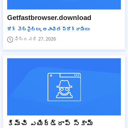
Getfastbrowser.download
రోగ్ వెబ్‌సైట్‌లు
,
అవాంఛిత ప్రోగ్రామ్‌లు
ఫిబ్రవరి 27, 2026
కిమ్చి ఎయిర్‌డ్రాప్ స్కామ్