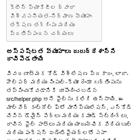
క్లీన్ ప్యాకేజీల ద్వారా
విశ్వసనీయత-నిర్మాణ వ్యూహం
తక్షణ తగ్గింపు మరియు
ప్రతిస్పందన చర్యలు
అస్పష్టత వ్యూహాలు దురుద్దేశాన్ని
దాచిపెడతాయి
వివరణాత్మక కోడ్ విశ్లేషణ ప్రకారం, లారా-
హెల్పర్ మరియు సింపుల్-క్యూ రెండూ గుర్తింపును
తప్పించుకోవడానికి రూపొందించబడిన
src/helper.php అనే ఫైల్‌ను కలిగి ఉన్నాయి. ఈ
మాల్వేర్ కంట్రోల్ ఫ్లో మానిప్యులేషన్, ఎన్‌కోడ్
చేసిన డొమైన్ పేర్లు మరియు కమాండ్ స్ట్రింగ్‌లు,
దాచిన ఫైల్ పాత్‌లు మరియు యాదృచ్ఛిక వేరియబుల్
మరియు ఫంక్షన్ ఐడెంటిఫైయర్‌లతో సహా