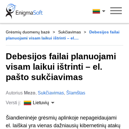
Skip
to
Lietuvių
content
Grėsmių duomenų bazė
Sukčiavimas
Debesijos failai
planuojami visam laikui ištrinti – el....
Debesijos failai planuojami
visam laikui ištrinti – el.
pašto sukčiavimas
Autorius
Mezo
,
Sukčiavimas
,
Šlamštas
Versti į:
Lietuvių
Šiandieninėje grėsmių aplinkoje nepageidaujami
el. laiškai yra vienas dažniausių kibernetinių atakų