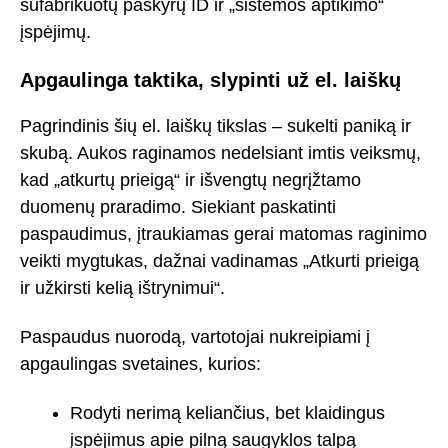
sufabrikuotų paskyrų ID ir „sistemos aptikimo“
įspėjimų.
Apgaulinga taktika, slypinti už el. laiškų
Pagrindinis šių el. laiškų tikslas – sukelti paniką ir
skubą. Aukos raginamos nedelsiant imtis veiksmų,
kad „atkurtų prieigą“ ir išvengtų negrįžtamo
duomenų praradimo. Siekiant paskatinti
paspaudimus, įtraukiamas gerai matomas raginimo
veikti mygtukas, dažnai vadinamas „Atkurti prieigą
ir užkirsti kelią ištrynimui“.
Paspaudus nuorodą, vartotojai nukreipiami į
apgaulingas svetaines, kurios:
Rodyti nerimą keliančius, bet klaidingus
įspėjimus apie pilną saugyklos talpą