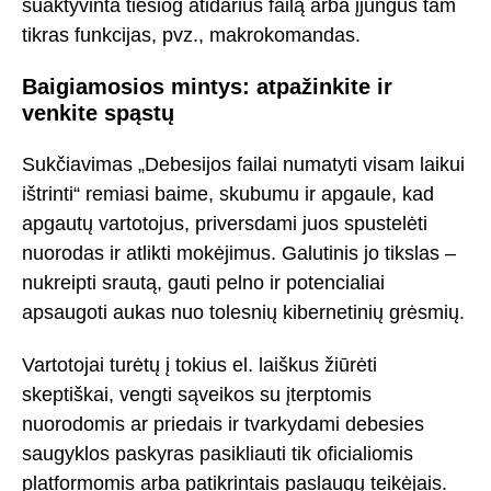
suaktyvinta tiesiog atidarius failą arba įjungus tam
tikras funkcijas, pvz., makrokomandas.
Baigiamosios mintys: atpažinkite ir
venkite spąstų
Sukčiavimas „Debesijos failai numatyti visam laikui
ištrinti“ remiasi baime, skubumu ir apgaule, kad
apgautų vartotojus, priversdami juos spustelėti
nuorodas ir atlikti mokėjimus. Galutinis jo tikslas –
nukreipti srautą, gauti pelno ir potencialiai
apsaugoti aukas nuo tolesnių kibernetinių grėsmių.
Vartotojai turėtų į tokius el. laiškus žiūrėti
skeptiškai, vengti sąveikos su įterptomis
nuorodomis ar priedais ir tvarkydami debesies
saugyklos paskyras pasikliauti tik oficialiomis
platformomis arba patikrintais paslaugų teikėjais.