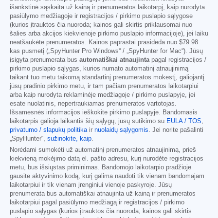
išankstinė sąskaita už kainą ir prenumeratos laikotarpį, kaip nurodyta
pasiūlymo medžiagoje ir registracijos / pirkimo puslapio sąlygose
(kurios įtrauktos čia nuoroda; kainos gali skirtis priklausomai nuo
šalies arba akcijos kiekvienoje pirkimo puslapio informacijoje), jei laiku
neatšaukėte prenumeratos. Kainos paprastai prasideda nuo
$79.98
kas pusmetį („SpyHunter Pro Windows“ / „SpyHunter for Mac“). Jūsų
įsigyta prenumerata bus
automatiškai atnaujinta
pagal registracijos /
pirkimo puslapio sąlygas, kurios numato automatinį atnaujinimą
taikant tuo metu taikomą standartinį prenumeratos mokestį, galiojantį
jūsų pradinio pirkimo metu, ir tam pačiam prenumeratos laikotarpiui
arba kaip nurodyta reklaminėje medžiagoje / pirkimo puslapyje, jei
esate nuolatinis, nepertraukiamas prenumeratos vartotojas.
Išsamesnės informacijos ieškokite pirkimo puslapyje. Bandomasis
laikotarpis galioja laikantis šių sąlygų, jūsų sutikimo su
EULA / TOS
,
privatumo / slapukų politika
ir
nuolaidų sąlygomis
. Jei norite pašalinti
„SpyHunter“,
sužinokite, kaip
.
Norėdami sumokėti už automatinį prenumeratos atnaujinimą, prieš
kiekvieną mokėjimo datą el. pašto adresu, kurį nurodėte registracijos
metu, bus išsiųstas priminimas. Bandomojo laikotarpio pradžioje
gausite aktyvinimo kodą, kurį galima naudoti tik vienam bandomajam
laikotarpiui ir tik vienam įrenginiui vienoje paskyroje. Jūsų
prenumerata bus automatiškai atnaujinta už kainą ir prenumeratos
laikotarpiui pagal pasiūlymo medžiagą ir registracijos / pirkimo
puslapio sąlygas (kurios įtrauktos čia nuoroda; kainos gali skirtis