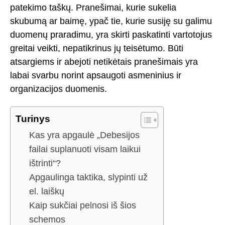
patekimo taškų. Pranešimai, kurie sukelia
skubumą ar baimę, ypač tie, kurie susiję su galimu
duomenų praradimu, yra skirti paskatinti vartotojus
greitai veikti, nepatikrinus jų teisėtumo. Būti
atsargiems ir abejoti netikėtais pranešimais yra
labai svarbu norint apsaugoti asmeninius ir
organizacijos duomenis.
Turinys
Kas yra apgaulė „Debesijos
failai suplanuoti visam laikui
ištrinti“?
Apgaulinga taktika, slypinti už
el. laiškų
Kaip sukčiai pelnosi iš šios
schemos