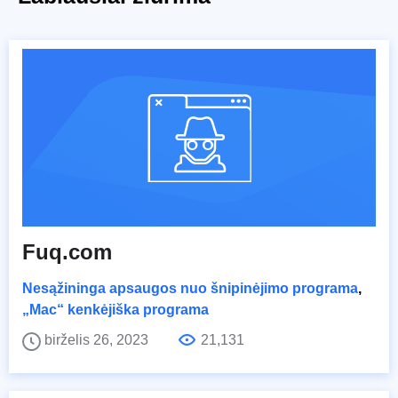
Fuq.com
Nesąžininga apsaugos nuo šnipinėjimo programa
,
„Mac“ kenkėjiška programa
birželis 26, 2023
21,131