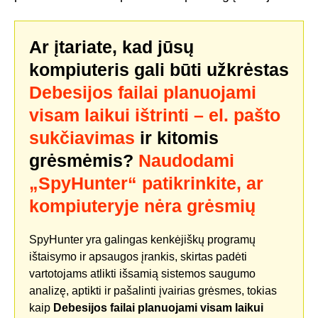
Ar įtariate, kad jūsų
kompiuteris gali būti užkrėstas
Debesijos failai planuojami
visam laikui ištrinti – el. pašto
sukčiavimas
ir kitomis
grėsmėmis?
Naudodami
„SpyHunter“ patikrinkite, ar
kompiuteryje nėra grėsmių
SpyHunter yra galingas kenkėjiškų programų
ištaisymo ir apsaugos įrankis, skirtas padėti
vartotojams atlikti išsamią sistemos saugumo
analizę, aptikti ir pašalinti įvairias grėsmes, tokias
kaip
Debesijos failai planuojami visam laikui