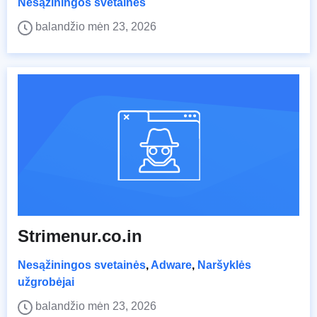
Nesąžiningos svetainės
balandžio mėn 23, 2026
Strimenur.co.in
Nesąžiningos svetainės
,
Adware
,
Naršyklės
užgrobėjai
balandžio mėn 23, 2026