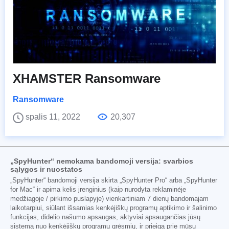
XHAMSTER Ransomware
Ransomware
spalis 11, 2022
20,307
„SpyHunter“ nemokama bandomoji versija: svarbios
sąlygos ir nuostatos
„SpyHunter“ bandomoji versija skirta „SpyHunter Pro“ arba „SpyHunter
for Mac“ ir apima kelis įrenginius (kaip nurodyta reklaminėje
medžiagoje / pirkimo puslapyje) vienkartiniam 7 dienų bandomajam
laikotarpiui, siūlant išsamias kenkėjiškų programų aptikimo ir šalinimo
funkcijas, didelio našumo apsaugas, aktyviai apsaugančias jūsų
sistemą nuo kenkėjiškų programų grėsmių, ir prieigą prie mūsų