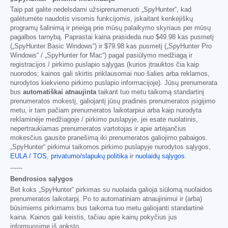
Taip pat galite nedelsdami užsiprenumeruoti „SpyHunter“, kad
galėtumėte naudotis visomis funkcijomis, įskaitant kenkėjiškų
programų šalinimą ir prieigą prie mūsų palaikymo skyriaus per mūsų
pagalbos tarnybą. Paprastai kaina prasideda nuo
$49.98
kas pusmetį
(„SpyHunter Basic Windows“) ir
$79.98
kas pusmetį („SpyHunter Pro
Windows“ / „SpyHunter for Mac“) pagal pasiūlymo medžiagą ir
registracijos / pirkimo puslapio sąlygas (kurios įtrauktos čia kaip
nuorodos; kainos gali skirtis priklausomai nuo šalies arba reklamos,
nurodytos kiekvieno pirkimo puslapio informacijoje). Jūsų prenumerata
bus
automatiškai atnaujinta
taikant tuo metu taikomą standartinį
prenumeratos mokestį, galiojantį jūsų pradinės prenumeratos įsigijimo
metu, ir tam pačiam prenumeratos laikotarpiui arba kaip nurodyta
reklaminėje medžiagoje / pirkimo puslapyje, jei esate nuolatinis,
nepertraukiamas prenumeratos vartotojas ir apie artėjančius
mokesčius gausite pranešimą iki prenumeratos galiojimo pabaigos.
„SpyHunter“ pirkimui taikomos pirkimo puslapyje nurodytos sąlygos,
EULA / TOS
,
privatumo/slapukų politika
ir
nuolaidų sąlygos
.
------
Bendrosios sąlygos
Bet koks „SpyHunter“ pirkimas su nuolaida galioja siūlomą nuolaidos
prenumeratos laikotarpį. Po to automatiniam atnaujinimui ir (arba)
būsimiems pirkimams bus taikoma tuo metu galiojanti standartinė
kaina. Kainos gali keistis, tačiau apie kainų pokyčius jus
informuosime iš anksto.