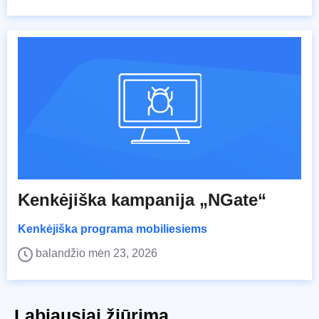
Kenkėjiška kampanija „NGate“
Kenkėjiška programa mobiliesiems
balandžio mėn 23, 2026
Labiausiai žiūrima