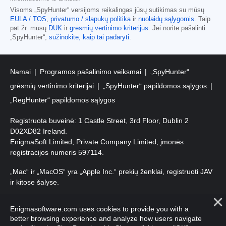
Visoms „SpyHunter“ versijoms reikalingas jūsų sutikimas su mūsų
EULA / TOS
,
privatumo / slapukų politika
ir
nuolaidų sąlygomis
. Taip
pat žr. mūsų
DUK
ir
grėsmių vertinimo kriterijus
. Jei norite pašalinti
„SpyHunter“,
sužinokite, kaip tai padaryti
.
Namai
Programos pašalinimo veiksmai
„SpyHunter“
grėsmių vertinimo kriterijai
„SpyHunter“ papildomos sąlygos
„RegHunter“ papildomos sąlygos
Registruota buveinė: 1 Castle Street, 3rd Floor, Dublin 2
D02XD82 Ireland.
EnigmaSoft Limited, Private Company Limited, įmonės
registracijos numeris 597114.
„Mac“ ir „MacOS“ yra „Apple Inc.“ prekių ženklai, registruoti JAV
ir kitose šalyse.
Autorių teisės 2016-
2026
. EnigmaSoft Ltd. Visos teisės
Enigmasoftware.com uses cookies to provide you with a
saugomos.
better browsing experience and analyze how users navigate