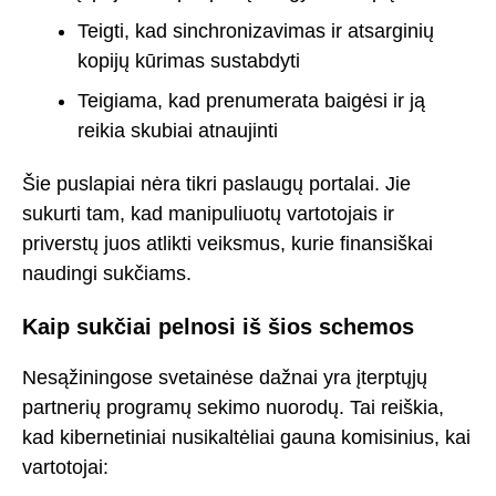
Teigti, kad sinchronizavimas ir atsarginių
kopijų kūrimas sustabdyti
Teigiama, kad prenumerata baigėsi ir ją
reikia skubiai atnaujinti
Šie puslapiai nėra tikri paslaugų portalai. Jie
sukurti tam, kad manipuliuotų vartotojais ir
priverstų juos atlikti veiksmus, kurie finansiškai
naudingi sukčiams.
Kaip sukčiai pelnosi iš šios schemos
Nesąžiningose svetainėse dažnai yra įterptųjų
partnerių programų sekimo nuorodų. Tai reiškia,
kad kibernetiniai nusikaltėliai gauna komisinius, kai
vartotojai: