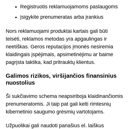
Registruotis reklamuojamoms paslaugoms
Įsigykite prenumeratas arba įrankius
Nors reklamuojami produktai kartais gali būti
teisėti, reklamos metodas yra apgaulingas ir
neetiškas. Geros reputacijos įmonės nesiremia
klaidingais įspėjimais, apsimetinėjimu ar baime
pagrįsta taktika, kad pritrauktų klientus.
Galimos rizikos, viršijančios finansinius
nuostolius
Ši sukčiavimo schema neapsiriboja klaidinančiomis
prenumeratomis. Ji taip pat gali kelti rimtesnių
kibernetinio saugumo grėsmių vartotojams.
Užpuolikai gali naudoti panašius el. laiškus