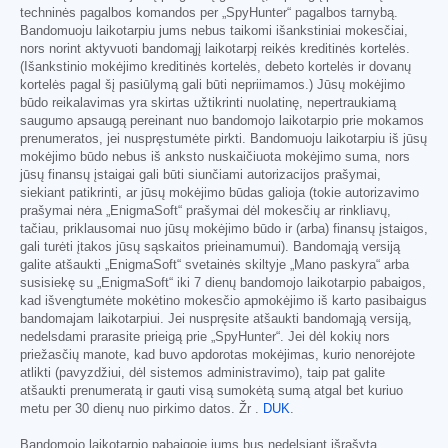
techninės pagalbos komandos per „SpyHunter“ pagalbos tarnybą.
Bandomuoju laikotarpiu jums nebus taikomi išankstiniai mokesčiai,
nors norint aktyvuoti bandomąjį laikotarpį reikės kreditinės kortelės.
(Išankstinio mokėjimo kreditinės kortelės, debeto kortelės ir dovanų
kortelės pagal šį pasiūlymą gali būti nepriimamos.) Jūsų mokėjimo
būdo reikalavimas yra skirtas užtikrinti nuolatinę, nepertraukiamą
saugumo apsaugą pereinant nuo bandomojo laikotarpio prie mokamos
prenumeratos, jei nuspręstumėte pirkti. Bandomuoju laikotarpiu iš jūsų
mokėjimo būdo nebus iš anksto nuskaičiuota mokėjimo suma, nors
jūsų finansų įstaigai gali būti siunčiami autorizacijos prašymai,
siekiant patikrinti, ar jūsų mokėjimo būdas galioja (tokie autorizavimo
prašymai nėra „EnigmaSoft“ prašymai dėl mokesčių ar rinkliavų,
tačiau, priklausomai nuo jūsų mokėjimo būdo ir (arba) finansų įstaigos,
gali turėti įtakos jūsų sąskaitos prieinamumui). Bandomąją versiją
galite atšaukti „EnigmaSoft“ svetainės skiltyje „Mano paskyra“ arba
susisiekę su „EnigmaSoft“ iki 7 dienų bandomojo laikotarpio pabaigos,
kad išvengtumėte mokėtino mokesčio apmokėjimo iš karto pasibaigus
bandomajam laikotarpiui. Jei nuspręsite atšaukti bandomąją versiją,
nedelsdami prarasite prieigą prie „SpyHunter“. Jei dėl kokių nors
priežasčių manote, kad buvo apdorotas mokėjimas, kurio nenorėjote
atlikti (pavyzdžiui, dėl sistemos administravimo), taip pat galite
atšaukti prenumeratą ir gauti visą sumokėtą sumą atgal bet kuriuo
metu per 30 dienų nuo pirkimo datos. Žr .
DUK
.
Bandomojo laikotarpio pabaigoje jums bus nedelsiant išrašyta