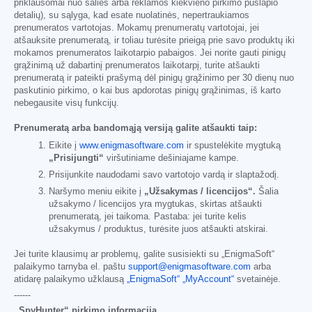
priklausomai nuo šalies arba reklamos kiekvieno pirkimo puslapio
detalių), su sąlyga, kad esate nuolatinės, nepertraukiamos
prenumeratos vartotojas. Mokamų prenumeratų vartotojai, jei
atšauksite prenumeratą, ir toliau turėsite prieigą prie savo produktų iki
mokamos prenumeratos laikotarpio pabaigos. Jei norite gauti pinigų
grąžinimą už dabartinį prenumeratos laikotarpį, turite atšaukti
prenumeratą ir pateikti prašymą dėl pinigų grąžinimo per 30 dienų nuo
paskutinio pirkimo, o kai bus apdorotas pinigų grąžinimas, iš karto
nebegausite visų funkcijų.
Prenumeratą arba bandomąją versiją galite atšaukti taip:
Eikite į
www.enigmasoftware.com
ir spustelėkite mygtuką
„Prisijungti“
viršutiniame dešiniajame kampe.
Prisijunkite naudodami savo vartotojo vardą ir slaptažodį.
Naršymo meniu eikite į
„Užsakymas / licencijos“.
Šalia
užsakymo / licencijos yra mygtukas, skirtas atšaukti
prenumeratą, jei taikoma. Pastaba: jei turite kelis
užsakymus / produktus, turėsite juos atšaukti atskirai.
Jei turite klausimų ar problemų, galite susisiekti su „EnigmaSoft“
palaikymo tarnyba el. paštu
support@enigmasoftware.com
arba
atidarę palaikymo užklausą
„EnigmaSoft“ „MyAccount“
svetainėje.
------
„SpyHunter“ pirkimo informacija