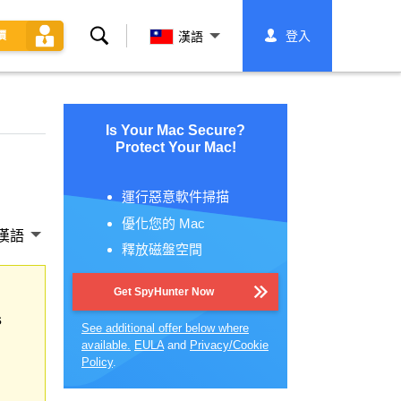
搜
登入
價
漢語
索
Is Your Mac Secure?
Protect Your Mac!
運行惡意軟件掃描
優化您的 Mac
漢語
釋放磁盤空間
Get SpyHunter Now
s
See additional offer below where
available.
EULA
and
Privacy/Cookie
Policy
.