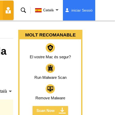
Cerca
Català
iniciar Sessió
MOLT RECOMANABLE
la
El vostre Mac és segur?
Run Malware Scan
talà
Remove Malware
Scan Now