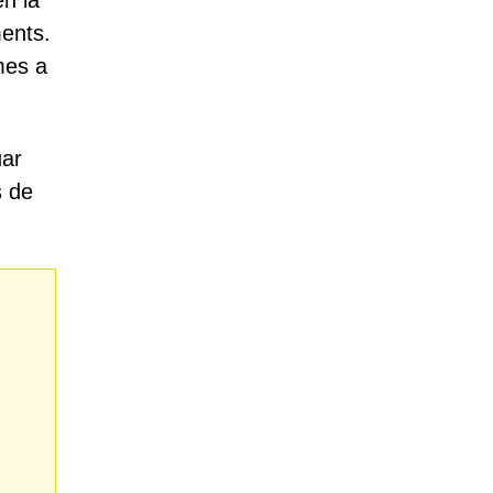
en la
ments.
imes a
uar
s de