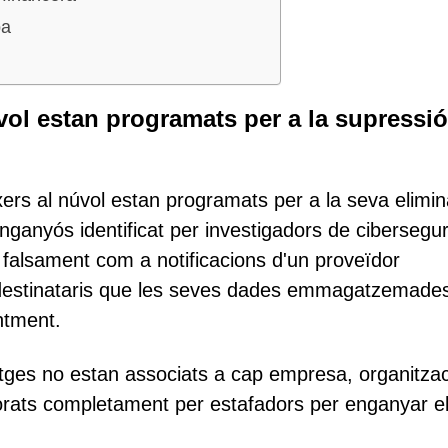
pa
úvol estan programats per a la supressió
xers al núvol estan programats per a la seva elimin
anyós identificat per investigadors de cibersegur
 falsament com a notificacions d'un proveïdor
 destinataris que les seves dades emmagatzemade
ntment.
tges no estan associats a cap empresa, organitzac
borats completament per estafadors per enganyar e