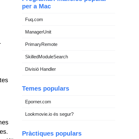
per a Mac
Fuq.com
ManagerUnit
.
PrimaryRemote
SkilledModuleSearch
Divisió Handler
tes
Temes populars
Eporner.com
Lookmovie.io és segur?
imes
es.
Pràctiques populars