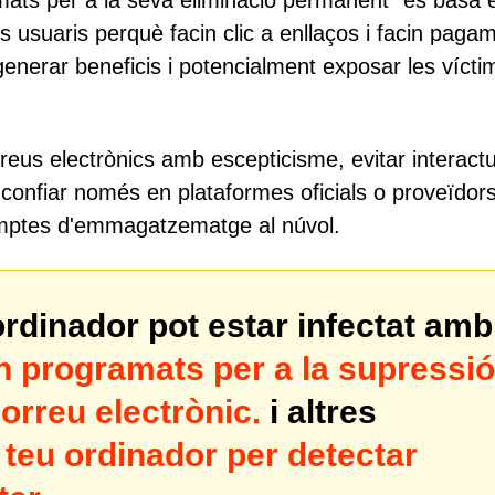
amats per a la seva eliminació permanent" es basa 
ls usuaris perquè facin clic a enllaços i facin paga
t, generar beneficis i potencialment exposar les víct
reus electrònics amb escepticisme, evitar interact
i confiar només en plataformes oficials o proveïdor
 comptes d'emmagatzematge al núvol.
ordinador pot estar infectat amb
an programats per a la supressió
orreu electrònic.
i altres
 teu ordinador per detectar