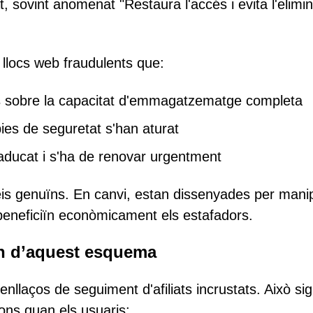
t, sovint anomenat "Restaura l'accés i evita l'elimin
a llocs web fraudulents que:
s sobre la capacitat d'emmagatzematge completa
pies de seguretat s'han aturat
aducat i s'ha de renovar urgentment
is genuïns. En canvi, estan dissenyades per mani
beneficiïn econòmicament els estafadors.
en d’aquest esquema
nllaços de seguiment d'afiliats incrustats. Això sig
ons quan els usuaris: