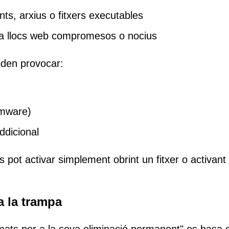
s, arxius o fitxers executables
 a llocs web compromesos o nocius
den provocar:
omware)
ddicional
 pot activar simplement obrint un fitxer o activant
ta la trampa