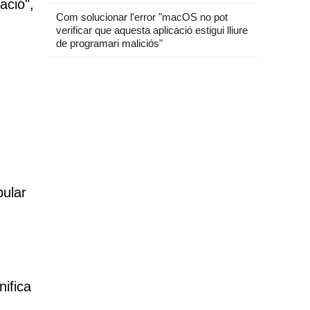
ació",
Com solucionar l'error "macOS no pot
verificar que aquesta aplicació estigui lliure
de programari maliciós"
pular
nifica