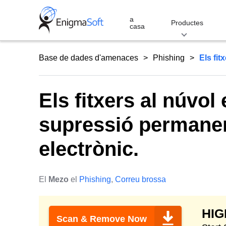
Skip
to
a
Productes
casa
content
Base de dades d'amenaces
Phishing
Els fit
Els fitxers al núvol
supressió permanen
electrònic.
El
Mezo
el
Phishing
,
Correu brossa
HI
Scan & Remove Now