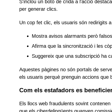
S'inclou un botó de crida a l'acció destaca
per generar clics.
Un cop fet clic, els usuaris són redirigits 
Mostra avisos alarmants però falso
Afirma que la sincronització i les cò
Suggereix que una subscripció ha c
Aquestes pàgines no són portals de serve
els usuaris perquè prenguin accions que 
Com els estafadors es benefici
Els llocs web fraudulents sovint contenen e
que els ciberdelinqüents guanyen comissi