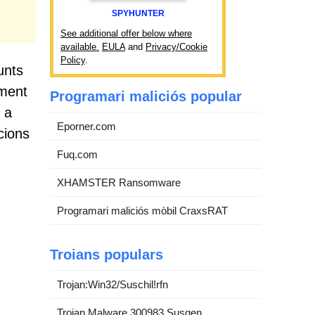
SPYHUNTER
See additional offer below where
available.
EULA
and
Privacy/Cookie
Policy
.
unts
lment
Programari maliciós popular
 a
Eporner.com
cions
Fuq.com
XHAMSTER Ransomware
Programari maliciós mòbil CraxsRAT
Troians populars
Trojan:Win32/Suschil!rfn
Trojan.Malware.300983.Susgen