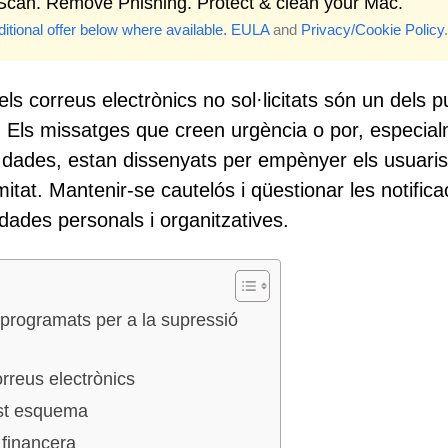
 Scan. Remove Phishing. Protect & clean your Mac.
itional offer below where available.
EULA
and
Privacy/Cookie Policy
.
s correus electrònics no sol·licitats són un dels p
 Els missatges que creen urgència o por, especia
 dades, estan dissenyats per empènyer els usuaris
mitat. Mantenir-se cautelós i qüestionar les notifica
dades personals i organitzatives.
n programats per a la supressió
rreus electrònics
est esquema
 financera