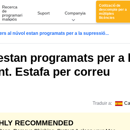
Cotització de
Recerca
descompte per a
de
Suport
Companyia
múltiples
programari
llicències
maliciós
xers al núvol estan programats per a la supressió...
 estan programats per a 
t. Estafa per correu
Traduir a:
Ca
GHLY RECOMMENDED