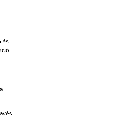
ó és
ació
 a
ravés