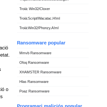
Troià: Win32/Cloxer
Troià:Script/Wacatac.H!ml
Troià:Win32/Phonzy.A!ml
Ransomware popular
ació
Mmvb Ransomware
etat.
Ofoq Ransomware
s
XHAMSTER Ransomware
Hlas Ransomware
ió o
Poaz Ransomware
ls
Programari maliciós popular