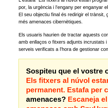
L'estafa "Els fitxers al núvol estan progr
por, la urgència i l'engany per enganyar e
El seu objectiu final és redirigir el trànsi
més amenaces cibernètiques.
Els usuaris haurien de tractar aquests cor
amb enllaços o fitxers adjunts incrustats 
serveis verificats a l'hora de gestionar
Sospiteu que el vostre 
Els fitxers al núvol est
permanent. Estafa per c
amenaces?
Escaneja el