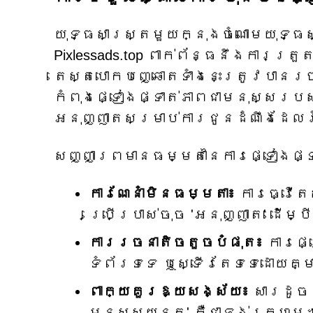
យុទ្ធសាស្ត្រមួយក្នុងចំណោមយុទ្ធស
Pixlessads.top ពាក់ព័ន្ធនឹងការត្រ
តេស្តបោកបញ្ឆោតទាំងនេះត្រូវបានរច
កំពុងផ្ទៀងផ្ទាត់ភាពជាមនុស្សរបស
អនុញ្ញាតសម្រាប់ការជូនដំណឹងដែល
សញ្ញាព្រមានធម្មតានៃការផ្ទៀងផ្ទ
ការណែនាំមិនធម្មតា៖
ការធ្វើតេ
ប្រើប្រាស់ចុច 'អនុញ្ញាត' ដើម
ការរចនាតិចតួចបំផុត៖
ការផ្ទ
ទំព័រទទេ ឬស្ទើរតែទទេដោយគ
ពាក្យគួរឱ្យសង្ស័យ៖
សារដូចជ
មនុស្សយន្ត' គឺជាទង់ក្រហម