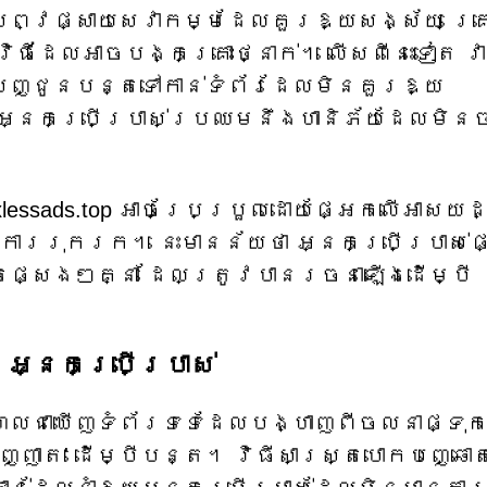
សព្វផ្សាយសេវាកម្មដែលគួរឱ្យសង្ស័យ គ្
ិធីដែលអាចបង្កគ្រោះថ្នាក់។ លើសពីនេះទៀត វា
ញ្ជូនបន្តទៅកាន់ទំព័រដែលមិនគួរឱ្យ
អ្នកប្រើប្រាស់ប្រឈមនឹងហានិភ័យដែលមិន
xlessads.top អាចប្រែប្រួលដោយផ្អែកលើអាសយដ
ការរុករក។ នេះមានន័យថា អ្នកប្រើប្រាស់ផ
តផ្សេងៗគ្នា ដែលត្រូវបានរចនាឡើងដើម្បី
s អ្នកប្រើប្រាស់
្រហែលជាឃើញទំព័រទទេដែលបង្ហាញពីចលនាផ្ទុ
ញាត' ដើម្បីបន្ត។ វិធីសាស្រ្តបោកបញ្ឆោត