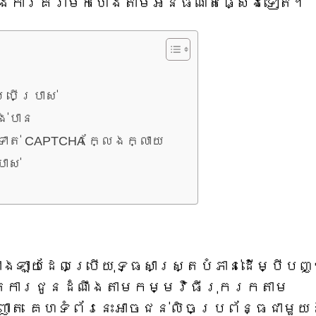
និងការគំរាមកំហែងតាមអ៊ីនធឺណិតផ្សេងទៀត។
្រើប្រាស់
ង់បាន
ាត់ CAPTCHA ក្លែងក្លាយ
ាស់
ាំងឡាយដែលប្រើយុទ្ធសាស្ត្របំភាន់ដើម្បីបញ្ច
ាតការជូនដំណឹងតាមកម្មវិធីរុករកតាម
ញាត គេហទំព័រនេះអាចជន់លិចប្រព័ន្ធជាមួយ