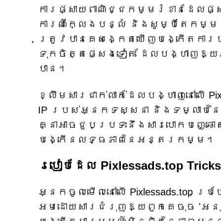
ការផ្សាយពាណិជ្ជកម្មរំខានដែលផ្
ការណ៍ក្លែងបន្លំ និងសូម្បីតែកម្មវ
ត្រូវបានគេសង្កេតឃើញបង្កើតការប
ទុកចិត្តផ្សេងទៀត ដែលបង្ហាញឱ្យ
បាន។
ខ្លឹមសារជាក់លាក់ដែលបង្ហាញនៅលើ Pi
IP របស់អ្នកទស្សនា និងទម្លាប់នៃ
គ្នាអាចជួបប្រទះនឹងសារបោកបញ្ឆោ
បង្កើនលទ្ធភាពនៃអន្តរកម្ម។
របៀបដែល Pixlessads.top Trick
អ្នកចូលមើលនៅលើ Pixlessads.top ប
អមដោយសារជំរុញឱ្យពួកគេចុច 'អនុញ្