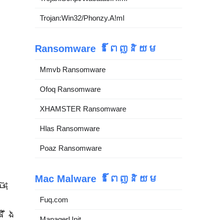
Trojan:Win32/Phonzy.A!ml
Ransomware ដ៏ពេញនិយម
Mmvb Ransomware
Ofoq Ransomware
XHAMSTER Ransomware
Hlas Ransomware
Poaz Ransomware
Mac Malware ដ៏ពេញនិយម
ុះ
Fuq.com
នឹង
ManagerUnit