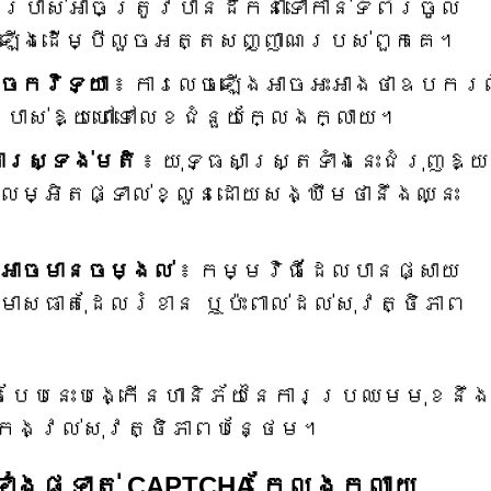
ប្រាស់អាចត្រូវបានដឹកនាំទៅកាន់ទំព័រចូល
ាឡើងដើម្បីលួចអត្តសញ្ញាណរបស់ពួកគេ។
ចេកវិទ្យា
៖ ការលេចឡើងអាចអះអាងថាឧបករណ៍
្រាស់ឱ្យហៅទៅលេខជំនួយក្លែងក្លាយ។
ការស្ទង់មតិ
៖ យុទ្ធសាស្ត្រទាំងនេះជំរុញឱ្យ
នលម្អិតផ្ទាល់ខ្លួនដោយសង្ឃឹមថានឹងឈ្នះ
លអាចមានចម្ងល់
៖ កម្មវិធីដែលបានផ្សាយ
សធាតុដែលរំខាន ឬប៉ះពាល់ដល់សុវត្ថិភាព
បែបនេះបង្កើនហានិភ័យនៃការប្រឈមមុខនឹ
ងកង្វល់សុវត្ថិភាពបន្ថែម។
ៀងផ្ទាត់ CAPTCHA ក្លែងក្លាយ