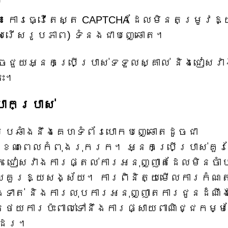
៖
ការធ្វើតេស្ត CAPTCHA ដែលមិនតម្រូវឱ្
ើសរើសរូបភាព) ទំនងជាបញ្ឆោត។
ាចជួយអ្នកប្រើប្រាស់ទទួលស្គាល់ និងជៀសវ
េះ។
ោកប្រាស់
ប្រឆាំងនឹងគេហទំព័របោកបញ្ឆោតដូចជា
័ត្នខណៈពេលកំពុងរុករក។ អ្នកប្រើប្រាស់គួរ
 ជៀសវាងការផ្តល់ការអនុញ្ញាតដែលមិនចាំប
ែលគួរឱ្យសង្ស័យ។ ការពិនិត្យមើលការកំណត
ងទាត់ និងការលុបការអនុញ្ញាតការជូនដំណឹ
្ថយការប៉ះពាល់ទៅនឹងការផ្សាយពាណិជ្ជកម្
ងដែរ។