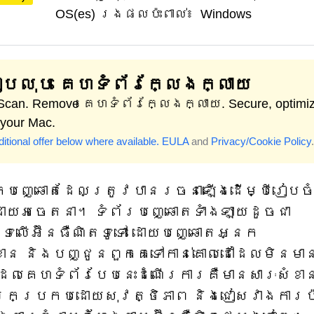
OS(es) រងផលប៉ះពាល់៖
Windows
បលុប គេហទំព័រក្លែងក្លាយ
 Scan. Remove គេហទំព័រក្លែងក្លាយ. Secure, optimi
 your Mac.
itional offer below where available.
EULA
and
Privacy/Cookie Policy
.
ោកបញ្ឆោតដែលត្រូវបានរចនាឡើងដើម្បីរៀបច
ដោយអចេតនា។ ទំព័របញ្ឆោតទាំងឡាយដូចជា
ាបទលើអ៊ីនធឺណិតទូទៅ ដោយបញ្ឆោតអ្នក
ាន និងបញ្ជូនពួកគេទៅកាន់គោលដៅដែលមិនមា
លគេហទំព័របែបនេះដំណើរការគឺមានសារៈសំខាន់
រកប្រកបដោយសុវត្ថិភាព និងជៀសវាងការប៉ះ