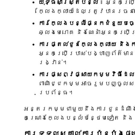
យុទ្ធសាស្ត្របន្លំ
៖ អ្នកប្រើ
ក្លែងក្លាយដែលត្រូវបានរចន
ការក្លែងបន្លំផ្នែកជំនួយបច្
ឆ្លងមេរោគ និងណែនាំអ្នកប្រើប
ការផ្តល់ជូនក្លែងក្លាយ និង
អ្នកប្រើប្រាស់បង្ហាញព័ត៌មា
រង្វាន់។
ការផ្សព្វផ្សាយកម្មវិធីដែ
ពាណិជ្ជកម្មអាចរួមបញ្ចូលសមា
ប្រព័ន្ធ។
អន្តរកម្មជាមួយនឹងការជូនដំណឹង
គម្រោងក្លែងបន្លំបន្ថែមទៀត និ
ការទទួលស្គាល់ការប៉ុនប៉ងផ្ទ