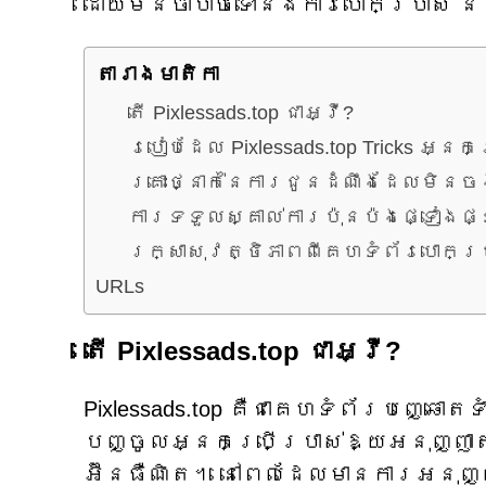
ដោយមិនចាំបាច់ទៅនឹងការបោកប្រាស់ 
តារាង​មាតិកា
តើ Pixlessads.top ជាអ្វី?
របៀបដែល Pixlessads.top Tricks អ្នកប
គ្រោះថ្នាក់នៃការជូនដំណឹងដែលមិនច
ការទទួលស្គាល់ការប៉ុនប៉ងផ្ទៀងផ្ទ
រក្សាសុវត្ថិភាពពីគេហទំព័របោកប្រ
URLs
តើ Pixlessads.top ជាអ្វី?
Pixlessads.top គឺជាគេហទំព័របញ្ឆោតទ
បញ្ចូលអ្នកប្រើប្រាស់ឱ្យអនុញ្ញ
អ៊ីនធឺណិត។ នៅពេលដែលមានការអនុញ្