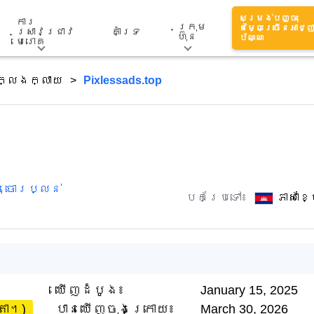
សម្រង់បញ្ចុះ
ការ
ក្រុម
តម្លៃច្រើនអាជ្ញ
ស្រាវជ្រាវ
គាំទ្រ
ហ៊ុន
ប័ណ្ណ
មេរោគ
ក្លែងក្លាយ
Pixlessads.top
,
ចោរប្លន់
បកប្រែទៅ៖
ភាសាខ
ឃើញដំបូង៖
January 15, 2025
តា។)
បានឃើញចុងក្រោយ៖
March 30, 2026