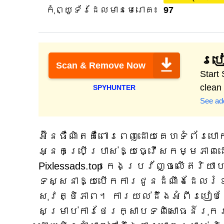
កុំព្យូទ័រដែលមានមេរោគ៖
97
របៀ
Scan & Remove Now
Start
clean
SPYHUNTER
See add
អ៊ិនធឺណិតគឺពោរពេញដោយគេហទំព័រប
អ្នកប្រើប្រាស់ឱ្យធ្វើសកម្មភាព
Pixlessads.top កេងប្រវ័ញ្ចលើឥរិយ
ទស្សនាឱ្យបើកការជូនដំណឹងដែលរំខ
សុវត្ថិភាព។ ការយល់ដឹងអំពីរបៀបដែ
សម្រាប់ការថែរក្សាបទពិសោធន៍រុក