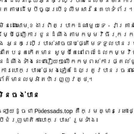
ន់ដែលនាំឱ្យអ្នកប្រើប្រាស់ដែលមិនមានកា
្តតាមដើម្បីចូលប្រើខ្លឹមសារនៃគេហទំព័រ
 មិនដោះសោមុខងារពិតប្រាកដណាមួយទេ - វាគ្រាន
op ដើម្បីផ្ញើការជូនដំណឹងតាមកម្មវិធីរុករ
ឡើង អ្នកប្រើប្រាស់អាចចាប់ផ្តើមទទួលបានរប
ៅតែបន្តកើតមាន សូម្បីតែនៅពេលដែលកម្មវិ
ដំណឹងទាំងនេះជារឿយៗលើកកម្ពស់ការផ្តល់
ឬការបោកប្រាស់ផ្សេងទៀតដែលត្រូវបានរចនា
ឬព័ត៌មានលម្អិតហិរញ្ញវត្ថុ។
លមិនចង់បាន
យដូចជា Pixlessads.top គឺកម្រគ្មានគ្រោះថ្
បីជំរុញមាតិកាបោកប្រាស់ រួមទាំង៖