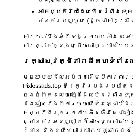
អាកប្បកិរិយាដែលមិនរំពឹងទុក
មានការបញ្ចូល (ដូចជាការជ្រ
ការយល់ដឹងអំពីទង់ក្រហមទាំងនេះ អ
ការធ្លាក់ក្នុងល្បិចបោកប្រាស់បែបន
រក្សាសុវត្ថិភាពពីគេហទំព័រប
មធ្យោបាយដ៏ល្អបំផុតដើម្បីការពារ
Pixlessads.top គឺត្រូវប្រុងប្រយ
ចងចាំពីការលេចឡើងដែលមិនរំពឹងទុក
និងជៀសវាងពីការចុចលើតំណភ្ជាប់ដ
កម្មវិធីរុករកតាមអ៊ីនធឺណិតជាទៀ
គ្មានការអនុញ្ញាតក៏អាចជួយកាត់បន
រំខាន និងខ្លឹមសារបោកបញ្ឆោតផ