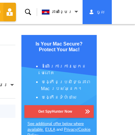
ស្វែងរក
ភាសាខ្មែរ
ចូល
ា
Is Your Mac Secure?
Protect Your Mac!
ដំណើរការការស្កេន
មេរោគ
បង្កើនប្រសិទ្ធភាព
្មែរ
Mac របស់អ្នក។
បង្កើនទំហំថាស
Get SpyHunter Now
See additional offer below where
available.
EULA
and
Privacy/Cookie