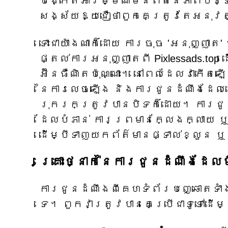
បង្កើតអារម្មណ៍មិនពិតនៃភាពបន្ទា
សង្ស័យឱ្យជឿថាពួកគេត្រូវតែអនុវត
ទោះជាយ៉ាងណាក៏ដោយ ការចុច 'អនុញ្ញាត'
ផ្តល់ការអនុញ្ញាតពី Pixlessads.t
អ៊ីនធឺណិតប៉ុណ្ណោះ។ នៅពេលដែលវាកើត
នៃការលេចឡើង និងការជូនដំណឹងដែលន
រុករកត្រូវបានបិទក៏ដោយ។ ការជូន
ដែលបំភាន់ ការព្រមានក្លែងក្លាយ 
ដើម្បីទាញយកព័ត៌មានផ្ទាល់ខ្លួន 
គ្រោះថ្នាក់នៃការជូនដំណឹងដែ
ការជូនដំណឹងពីគេហទំព័របញ្ឆោតទាំងឡា
ទេ។ ពួកវាត្រូវបានគេប្រើជាទូទៅដើម្