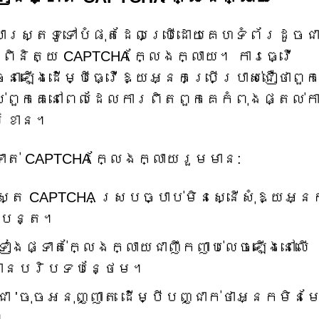
ាស្ត្រទូទៅបំផុតដែលប្រើដោយគេហទំព័រដូចជ
ួតពិនិត្យ CAPTCHA ក្លែងក្លាយ។ ការធ្វើ
នាឡើងដើម្បីធ្វើឱ្យអ្នកប្រើប្រាស់ជឿថាពួក
់ពួកគេនៅពេលដែលការពិតពួកគេកំពុងផ្តល់ក
រំខាន។
ាត់ CAPTCHA ក្លែងក្លាយរួមមាន:
ស្ត CAPTCHA ស្របច្បាប់មិនស្នើសុំឱ្យអ្ន
្បីបន្ត។
ៀងផ្ទាត់ក្លែងក្លាយជាញឹកញាប់លេចឡើងនៅលើ
្មានបរិបទបន្ថែម។
ា 'ចុចអនុញ្ញាត ដើម្បីបញ្ជាក់ថាអ្នកមិនម
។