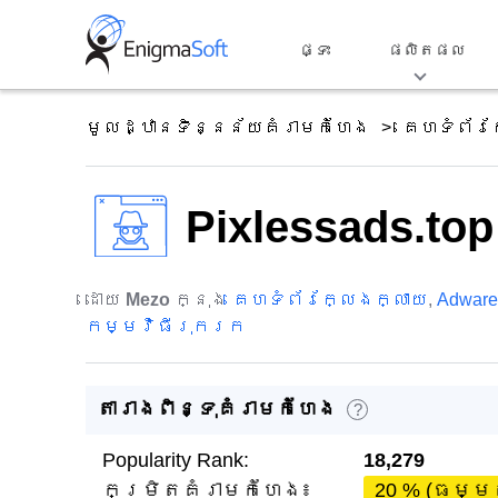
Skip
to
ផ្ទះ
ផលិតផល
content
មូលដ្ឋានទិន្នន័យគំរាមកំហែង
គេហទំព័រ
Pixlessads.top
ដោយ
Mezo
ក្នុង
គេហទំព័រក្លែងក្លាយ
,
Adware
កម្មវិធីរុករក
តារាងពិន្ទុគំរាមកំហែង
?
Popularity Rank:
18,279
កម្រិតគំរាមកំហែង៖
20 % (ធម្ម