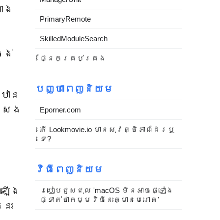
រោង
PrimaryRemote
SkilledModuleSearch
ចង់
ផ្នែកគ្រប់គ្រង
បញ្ហាពេញនិយម
្ឋាន
្សេង
Eporner.com
តើ Lookmovie.io មានសុវត្ថិភាពដែរឬ
ទេ?
វិធីពេញនិយម
កឡើង
របៀបជួសជុល 'macOS មិនអាចផ្ទៀង
ផ្ទាត់ថាកម្មវិធីនេះគ្មានមេរោគ'
នេះ