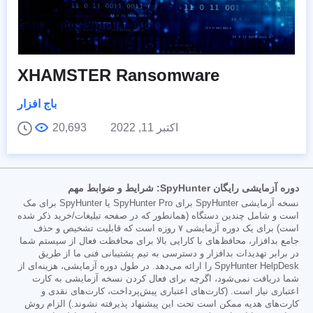
XHAMSTER Ransomware
باج افزار
اکتبر 11, 2022
20,693
دوره آزمایشی رایگان SpyHunter: شرایط و ضوابط مهم
نسخه آزمایشی SpyHunter برای SpyHunter Pro یا SpyHunter برای مک
است و شامل چندین دستگاه (همانطور که در صفحه تبلیغات/خرید ذکر شده
است) برای یک دوره آزمایشی ۷ روزه است که قابلیت تشخیص و حذف
جامع بدافزار، محافظ‌های با کارایی بالا برای محافظت فعال از سیستم شما
در برابر تهدیدات بدافزار و دسترسی به تیم پشتیبانی فنی ما از طریق
SpyHunter HelpDesk را ارائه می‌دهد. در طول دوره آزمایشی، هزینه‌ای از
شما دریافت نمی‌شود، اگرچه برای فعال کردن نسخه آزمایشی به کارت
اعتباری نیاز است. (کارت‌های اعتباری پیش‌پرداخت، کارت‌های نقدی و
کارت‌های هدیه ممکن است تحت این پیشنهاد پذیرفته نشوند.) الزام روش