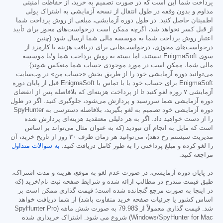
پرداخت شما این است که در صورت تصمیم به خرید، از حفاظت امنیتی
مداوم و بدون وقفه در طول انتقال از نسخه آزمایشی به اشتراک پولی
اطمینان حاصل کنید. در طول دوره آزمایشی، مبلغی از روش پرداخت شما
از قبل کسر نخواهد شد، اگرچه ممکن است درخواست‌های مجوز برای تأیید
اعتبار روش پرداخت شما به موسسه مالی شما ارسال شود (چنین
درخواست‌های مجوزی، درخواست‌هایی برای دریافت هزینه یا کارمزد از
سوی EnigmaSoft نیستند، اما بسته به روش پرداخت شما و/یا موسسه
مالی شما، ممکن است در مورد موجودی حساب شما منعکس شوند).
می‌توانید دوره آزمایشی خود را از طریق بخش «حساب من» در وب‌سایت
EnigmaSoft برای حساب خود یا با تماس با EnigmaSoft قبل از پایان دوره
آزمایشی ۷ روزه لغو کنید تا از پرداخت هزینه‌ای که بلافاصله پس از انقضای
دوره آزمایشی شما سررسید و پردازش می‌شود، جلوگیری کنید. اگر در طول
دوره آزمایشی خود تصمیم به لغو بگیرید، بلافاصله دسترسی به SpyHunter
را از دست خواهید داد. اگر به هر دلیلی معتقدید هزینه‌ای پردازش شده
است که مایل به انجام آن نبودید (که به عنوان مثال می‌تواند بر اساس
مدیریت سیستم رخ دهد)، می‌توانید هر زمان ظرف ۳۰ روز از تاریخ خرید، آن
را لغو کرده و مبلغ پرداختی را به طور کامل دریافت کنید.
به سوالات متداول
مراجعه کنید.
در پایان دوره آزمایشی، در صورت عدم لغو به موقع، هزینه و مدت اشتراک،
طبق قیمت مندرج در مطالب ارائه شده و شرایط صفحه ثبت نام/خرید (که
در اینجا به صورت مرجع گنجانده شده است؛ قیمت گذاری ممکن است بر
اساس کشور یا جزئیات صفحه خرید متفاوت باشد) از شما دریافت خواهد
شد. قیمت گذاری معمولاً از
$79.98
به صورت شش ماهه (SpyHunter Pro
Windows/SpyHunter for Mac) شروع می شود. اشتراک خریداری شده