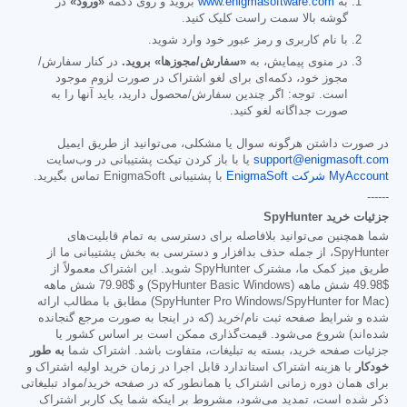
به
www.enigmasoftware.com
بروید و روی دکمه
«ورود»
در
گوشه بالا سمت راست کلیک کنید.
با نام کاربری و رمز عبور خود وارد شوید.
در منوی پیمایش، به
«سفارش/مجوزها» بروید.
در کنار سفارش/
مجوز خود، دکمه‌ای برای لغو اشتراک در صورت لزوم موجود
است. توجه: اگر چندین سفارش/محصول دارید، باید آنها را به
صورت جداگانه لغو کنید.
در صورت داشتن هرگونه سوال یا مشکلی، می‌توانید از طریق ایمیل
support@enigmasoft.com
یا با باز کردن تیکت پشتیبانی در وب‌سایت
MyAccount شرکت EnigmaSoft
با پشتیبانی EnigmaSoft تماس بگیرید.
------
جزئیات خرید SpyHunter
شما همچنین می‌توانید بلافاصله برای دسترسی به تمام قابلیت‌های
SpyHunter، از جمله حذف بدافزار و دسترسی به بخش پشتیبانی ما از
طریق میز کمک ما، مشترک SpyHunter شوید. این اشتراک معمولاً از
$49.98
شش ماهه (SpyHunter Basic Windows) و
$79.98
شش ماهه
(SpyHunter Pro Windows/SpyHunter for Mac) مطابق با مطالب ارائه
شده و شرایط صفحه ثبت نام/خرید (که در اینجا به صورت مرجع گنجانده
شده‌اند) شروع می‌شود. قیمت‌گذاری ممکن است بر اساس کشور یا
جزئیات صفحه خرید، بسته به تبلیغات، متفاوت باشد. اشتراک شما
به طور
خودکار
با هزینه اشتراک استاندارد قابل اجرا در زمان خرید اولیه اشتراک و
برای همان دوره زمانی اشتراک یا همانطور که در صفحه خرید/مواد تبلیغاتی
ذکر شده است، تمدید می‌شود، مشروط بر اینکه شما یک کاربر اشتراک