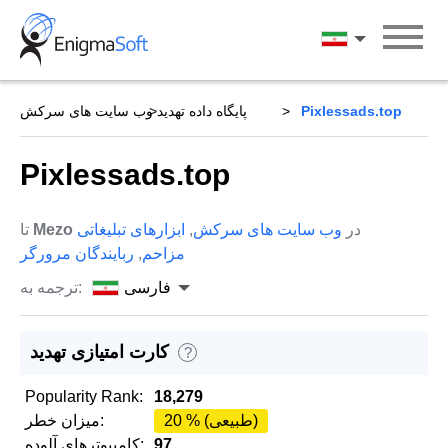
Skip
to
فارسی
content
Pixlessads.top
پایگاه داده تهدید
وب سایت های سرکش
Pixlessads.top
در
وب سایت های سرکش
,
ابزارهای تبلیغاتی
Mezo
تا
مزاحم
,
ربایندگان مرورگر
فارسی
ترجمه به:
کارت امتیازی تهدید
?
Popularity Rank:
18,279
20 % (طبیعی)
میزان خطر:
97
کامپیوترهای آلوده: