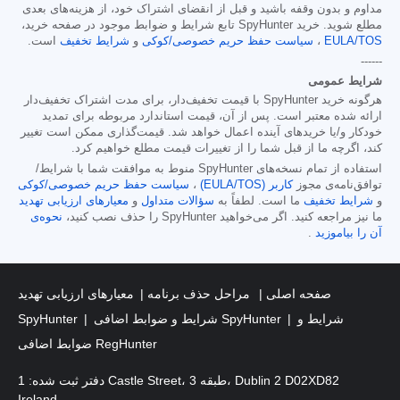
مداوم و بدون وقفه باشید و قبل از انقضای اشتراک خود، از هزینه‌های بعدی
مطلع شوید. خرید SpyHunter تابع شرایط و ضوابط موجود در صفحه خرید،
EULA/TOS
،
سیاست حفظ حریم خصوصی/کوکی
و
شرایط تخفیف
است.
------
شرایط عمومی
هرگونه خرید SpyHunter با قیمت تخفیف‌دار، برای مدت اشتراک تخفیف‌دار
ارائه شده معتبر است. پس از آن، قیمت استاندارد مربوطه برای تمدید
خودکار و/یا خریدهای آینده اعمال خواهد شد. قیمت‌گذاری ممکن است تغییر
کند، اگرچه ما از قبل شما را از تغییرات قیمت مطلع خواهیم کرد.
استفاده از تمام نسخه‌های SpyHunter منوط به موافقت شما با شرایط/
توافق‌نامه‌ی مجوز
کاربر (EULA/TOS)
،
سیاست حفظ حریم خصوصی/کوکی
و
شرایط تخفیف
ما است. لطفاً به
سؤالات متداول
و
معیارهای ارزیابی تهدید
ما نیز مراجعه کنید. اگر می‌خواهید SpyHunter را حذف نصب کنید،
نحوه‌ی
آن را بیاموزید
.
صفحه اصلی
مراحل حذف برنامه
معیارهای ارزیابی تهدید
شرایط و
شرایط و ضوابط اضافی SpyHunter
SpyHunter
ضوابط اضافی RegHunter
دفتر ثبت شده: 1 Castle Street، طبقه 3، Dublin 2 D02XD82
Ireland.