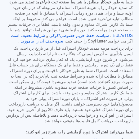
شما
به طور خودکار مطابق با شرایط صفحه ثبت نام/خرید تمدید
می شود،
که تمدید خودکار را با هزینه اشتراک استاندارد مربوطه که در زمان خرید
اولیه شما و برای همان دوره زمانی اشتراک یا مطابق با آنچه در صفحه
مطالب تبلیغاتی/خرید تعیین شده است، فراهم می کند، مشروط بر اینکه
شما یک کاربر اشتراک مداوم و بدون وقفه باشید. لطفاً برای جزئیات بیشتر
به صفحه خرید مراجعه کنید. دوره آزمایشی تابع این شرایط، توافق شما با
EULA/TOS
،
سیاست حفظ حریم خصوصی/کوکی
و
شرایط تخفیف است
.
اگر می خواهید SpyHunter را حذف کنید،
نحوه حذف آن را بیاموزید
.
برای پرداخت هزینه تمدید خودکار اشتراک، قبل از هر تاریخ پرداخت، یک
ایمیل یادآوری به آدرس ایمیلی که هنگام ثبت نام ارائه داده‌اید، ارسال
می‌شود. در شروع دوره آزمایشی، یک کد فعال‌سازی دریافت خواهید کرد که
فقط برای یک دوره آزمایشی و فقط برای یک دستگاه برای هر حساب قابل
استفاده است. اشتراک شما به طور خودکار با قیمت و برای دوره اشتراک
مطابق با مطالب ارائه شده و شرایط صفحه ثبت نام/خرید (که در اینجا به
صورت مرجع گنجانده شده است) تمدید می‌شود؛ قیمت‌گذاری ممکن است
بر اساس کشور یا جزئیات صفحه خرید متفاوت باشد)، مشروط بر اینکه
شما یک کاربر اشتراک مداوم و بدون وقفه باشید. برای کاربران اشتراک
پولی، در صورت لغو اشتراک، تا پایان دوره اشتراک پولی خود به
محصول(های) خود دسترسی خواهید داشت. اگر مایل به دریافت بازپرداخت
برای دوره اشتراک فعلی خود هستید، باید ظرف 30 روز از آخرین خرید خود،
اشتراک را لغو کرده و درخواست بازپرداخت دهید و بلافاصله پس از پردازش
بازپرداخت، دریافت کامل قابلیت‌ها متوقف خواهد شد.
شما می‌توانید اشتراک یا دوره آزمایشی را به شرح زیر لغو کنید: