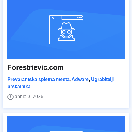
Forestrievic.com
Prevarantska spletna mesta
,
Adware
,
Ugrabitelji
brskalnika
aprila 3, 2026