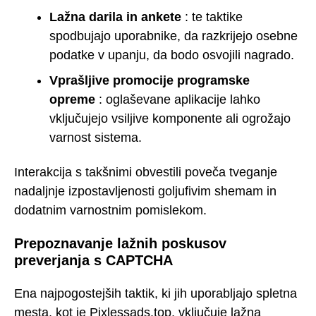
Lažna darila in ankete
: te taktike
spodbujajo uporabnike, da razkrijejo osebne
podatke v upanju, da bodo osvojili nagrado.
Vprašljive promocije programske
opreme
: oglaševane aplikacije lahko
vključujejo vsiljive komponente ali ogrožajo
varnost sistema.
Interakcija s takšnimi obvestili poveča tveganje
nadaljnje izpostavljenosti goljufivim shemam in
dodatnim varnostnim pomislekom.
Prepoznavanje lažnih poskusov
preverjanja s CAPTCHA
Ena najpogostejših taktik, ki jih uporabljajo spletna
mesta, kot je Pixlessads.top, vključuje lažna