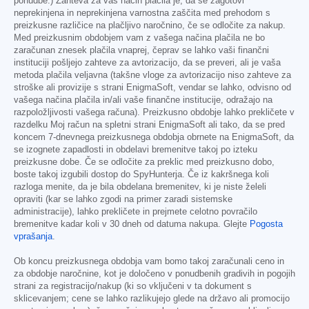
ponudbe.) Zahteva za vaš način plačila je, da se zagotovi
neprekinjena in neprekinjena varnostna zaščita med prehodom s
preizkusne različice na plačljivo naročnino, če se odločite za nakup.
Med preizkusnim obdobjem vam z vašega načina plačila ne bo
zaračunan znesek plačila vnaprej, čeprav se lahko vaši finančni
instituciji pošljejo zahteve za avtorizacijo, da se preveri, ali je vaša
metoda plačila veljavna (takšne vloge za avtorizacijo niso zahteve za
stroške ali provizije s strani EnigmaSoft, vendar se lahko, odvisno od
vašega načina plačila in/ali vaše finančne institucije, odražajo na
razpoložljivosti vašega računa). Preizkusno obdobje lahko prekličete v
razdelku Moj račun na spletni strani EnigmaSoft ali tako, da se pred
koncem 7-dnevnega preizkusnega obdobja obrnete na EnigmaSoft, da
se izognete zapadlosti in obdelavi bremenitve takoj po izteku
preizkusne dobe. Če se odločite za preklic med preizkusno dobo,
boste takoj izgubili dostop do SpyHunterja. Če iz kakršnega koli
razloga menite, da je bila obdelana bremenitev, ki je niste želeli
opraviti (kar se lahko zgodi na primer zaradi sistemske
administracije), lahko prekličete in prejmete celotno povračilo
bremenitve kadar koli v 30 dneh od datuma nakupa. Glejte
Pogosta
vprašanja
.
Ob koncu preizkusnega obdobja vam bomo takoj zaračunali ceno in
za obdobje naročnine, kot je določeno v ponudbenih gradivih in pogojih
strani za registracijo/nakup (ki so vključeni v ta dokument s
sklicevanjem; cene se lahko razlikujejo glede na državo ali promocijo