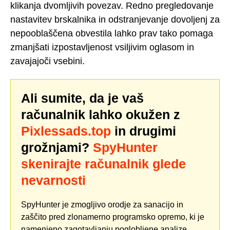
klikanja dvomljivih povezav. Redno pregledovanje
nastavitev brskalnika in odstranjevanje dovoljenj za
nepooblaščena obvestila lahko prav tako pomaga
zmanjšati izpostavljenost vsiljivim oglasom in
zavajajoči vsebini.
Ali sumite, da je vaš
računalnik lahko okužen z
Pixlessads.top
in drugimi
grožnjami?
SpyHunter
skenirajte računalnik glede
nevarnosti
SpyHunter je zmogljivo orodje za sanacijo in
zaščito pred zlonamerno programsko opremo, ki je
namenjeno zagotavljanju poglobljene analize