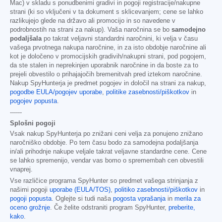
Mac) v skladu s ponudbenimi gradivi in pogoji registracije/nakupne
strani (ki so vključeni v ta dokument s sklicevanjem; cene se lahko
razlikujejo glede na državo ali promocijo in so navedene v
podrobnostih na strani za nakup). Vaša naročnina se bo
samodejno
podaljšala
po takrat veljavni standardni naročnini, ki velja v času
vašega prvotnega nakupa naročnine, in za isto obdobje naročnine ali
kot je določeno v promocijskih gradivih/nakupni strani, pod pogojem,
da ste stalen in neprekinjen uporabnik naročnine in da boste za to
prejeli obvestilo o prihajajočih bremenitvah pred iztekom naročnine.
Nakup SpyHunterja je predmet pogojev in določil na strani za nakup,
pogodbe EULA/pogojev uporabe
,
politike zasebnosti/piškotkov
in
pogojev popusta
.
------
Splošni pogoji
Vsak nakup SpyHunterja po znižani ceni velja za ponujeno znižano
naročniško obdobje. Po tem času bodo za samodejna podaljšanja
in/ali prihodnje nakupe veljale takrat veljavne standardne cene. Cene
se lahko spremenijo, vendar vas bomo o spremembah cen obvestili
vnaprej.
Vse različice programa SpyHunter so predmet vašega strinjanja z
našimi pogoji
uporabe (EULA/TOS)
,
politiko zasebnosti/piškotkov
in
pogoji popusta
. Oglejte si tudi naša
pogosta vprašanja
in
merila za
oceno grožnje
. Če želite odstraniti program SpyHunter,
preberite,
kako
.