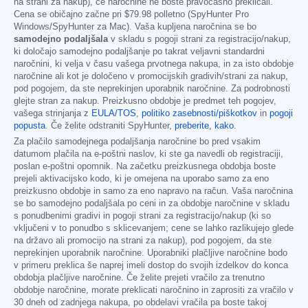
na strani za nakup), če naročnine ne boste pravočasno preklicali.
Cena se običajno začne pri
$79.98
polletno (SpyHunter Pro
Windows/SpyHunter za Mac). Vaša kupljena naročnina se bo
samodejno podaljšala
v skladu s pogoji strani za registracijo/nakup,
ki določajo samodejno podaljšanje po takrat veljavni standardni
naročnini, ki velja v času vašega prvotnega nakupa, in za isto obdobje
naročnine ali kot je določeno v promocijskih gradivih/strani za nakup,
pod pogojem, da ste neprekinjen uporabnik naročnine. Za podrobnosti
glejte stran za nakup. Preizkusno obdobje je predmet teh pogojev,
vašega strinjanja z
EULA/TOS
,
politiko zasebnosti/piškotkov
in
pogoji
popusta
. Če želite odstraniti SpyHunter,
preberite, kako
.
Za plačilo samodejnega podaljšanja naročnine bo pred vsakim
datumom plačila na e-poštni naslov, ki ste ga navedli ob registraciji,
poslan e-poštni opomnik. Na začetku preizkusnega obdobja boste
prejeli aktivacijsko kodo, ki je omejena na uporabo samo za eno
preizkusno obdobje in samo za eno napravo na račun. Vaša naročnina
se bo samodejno podaljšala po ceni in za obdobje naročnine v skladu
s ponudbenimi gradivi in pogoji strani za registracijo/nakup (ki so
vključeni v to ponudbo s sklicevanjem; cene se lahko razlikujejo glede
na državo ali promocijo na strani za nakup), pod pogojem, da ste
neprekinjen uporabnik naročnine. Uporabniki plačljive naročnine bodo
v primeru preklica še naprej imeli dostop do svojih izdelkov do konca
obdobja plačljive naročnine. Če želite prejeti vračilo za trenutno
obdobje naročnine, morate preklicati naročnino in zaprositi za vračilo v
30 dneh od zadnjega nakupa, po obdelavi vračila pa boste takoj