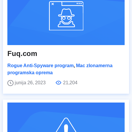
Fuq.com
Rogue Anti-Spyware program
,
Mac zlonamerna
programska oprema
junija 26, 2023
21,204