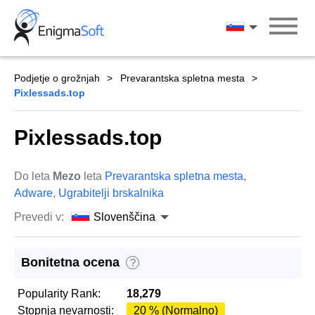
Skip
to
Slovenščina
content
Podjetje o grožnjah
Prevarantska spletna mesta
Pixlessads.top
Pixlessads.top
Do leta
Mezo
leta
Prevarantska spletna mesta
,
Adware
,
Ugrabitelji brskalnika
Prevedi v:
Slovenščina
Bonitetna ocena
?
Popularity Rank:
18,279
Stopnja nevarnosti:
20 % (Normalno)