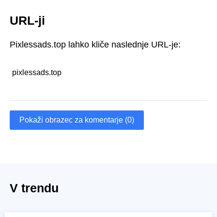
URL-ji
Pixlessads.top lahko kliče naslednje URL-je:
pixlessads.top
Pokaži obrazec za komentarje (0)
V trendu