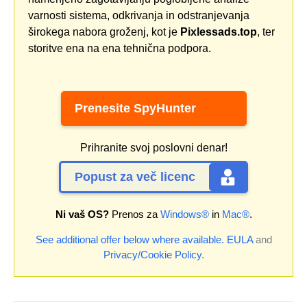
varnosti sistema, odkrivanja in odstranjevanja
širokega nabora groženj, kot je
Pixlessads.top
, ter
storitve ena na ena tehnična podpora.
Prenesite SpyHunter
Prihranite svoj poslovni denar!
Popust za več licenc
Ni vaš OS?
Prenos za
Windows®
in
Mac®
.
See additional offer below where available.
EULA
and
Privacy/Cookie Policy
.