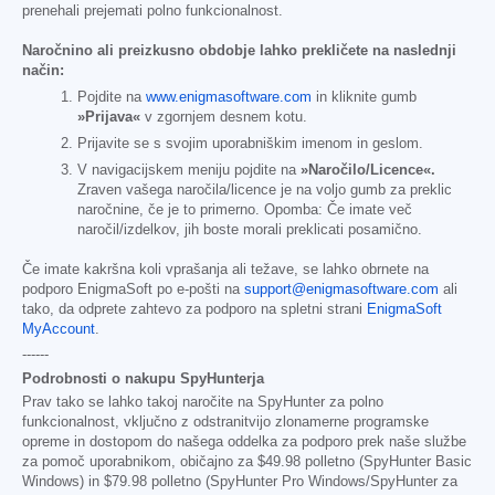
prenehali prejemati polno funkcionalnost.
Naročnino ali preizkusno obdobje lahko prekličete na naslednji
način:
Pojdite na
www.enigmasoftware.com
in kliknite gumb
»Prijava«
v zgornjem desnem kotu.
Prijavite se s svojim uporabniškim imenom in geslom.
V navigacijskem meniju pojdite na
»Naročilo/Licence«.
Zraven vašega naročila/licence je na voljo gumb za preklic
naročnine, če je to primerno. Opomba: Če imate več
naročil/izdelkov, jih boste morali preklicati posamično.
Če imate kakršna koli vprašanja ali težave, se lahko obrnete na
podporo EnigmaSoft po e-pošti na
support@enigmasoftware.com
ali
tako, da odprete zahtevo za podporo na spletni strani
EnigmaSoft
MyAccount
.
------
Podrobnosti o nakupu SpyHunterja
Prav tako se lahko takoj naročite na SpyHunter za polno
funkcionalnost, vključno z odstranitvijo zlonamerne programske
opreme in dostopom do našega oddelka za podporo prek naše službe
za pomoč uporabnikom, običajno za
$49.98
polletno (SpyHunter Basic
Windows) in
$79.98
polletno (SpyHunter Pro Windows/SpyHunter za