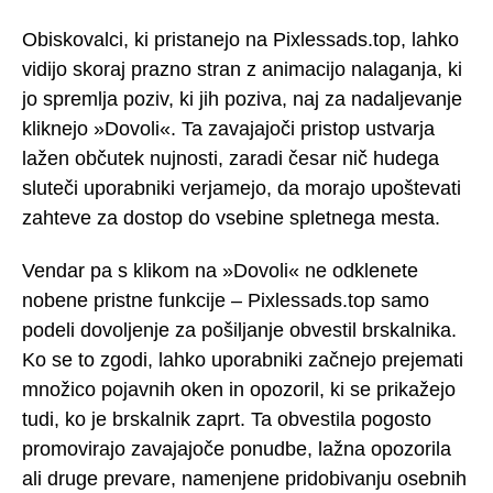
Obiskovalci, ki pristanejo na Pixlessads.top, lahko
vidijo skoraj prazno stran z animacijo nalaganja, ki
jo spremlja poziv, ki jih poziva, naj za nadaljevanje
kliknejo »Dovoli«. Ta zavajajoči pristop ustvarja
lažen občutek nujnosti, zaradi česar nič hudega
sluteči uporabniki verjamejo, da morajo upoštevati
zahteve za dostop do vsebine spletnega mesta.
Vendar pa s klikom na »Dovoli« ne odklenete
nobene pristne funkcije – Pixlessads.top samo
podeli dovoljenje za pošiljanje obvestil brskalnika.
Ko se to zgodi, lahko uporabniki začnejo prejemati
množico pojavnih oken in opozoril, ki se prikažejo
tudi, ko je brskalnik zaprt. Ta obvestila pogosto
promovirajo zavajajoče ponudbe, lažna opozorila
ali druge prevare, namenjene pridobivanju osebnih